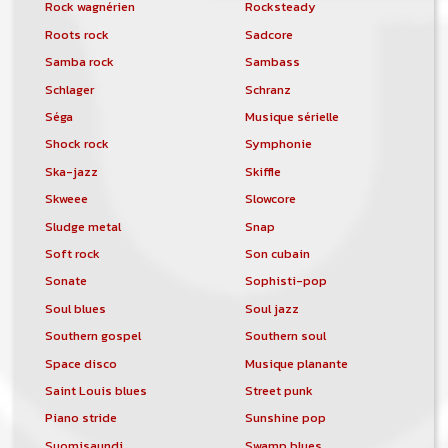
Rock wagnérien
Rocksteady
Roots rock
Sadcore
Samba rock
Sambass
Schlager
Schranz
Séga
Musique sérielle
Shock rock
Symphonie
Ska-jazz
Skiffle
Skweee
Slowcore
Sludge metal
Snap
Soft rock
Son cubain
Sonate
Sophisti-pop
Soul blues
Soul jazz
Southern gospel
Southern soul
Space disco
Musique planante
Saint Louis blues
Street punk
Piano stride
Sunshine pop
Suomisaundi
Swamp blues