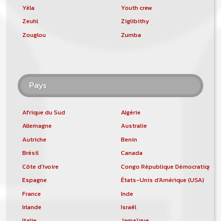
Yéla
Youth crew
Zeuhl
Ziglibithy
Zouglou
Zumba
Pays
Afrique du Sud
Algérie
Allemagne
Australie
Autriche
Benin
Brésil
Canada
Côte d'Ivoire
Congo République Démocratique
Espagne
États-Unis d'Amérique (USA)
France
Inde
Irlande
Israël
Italie
Jamaïque