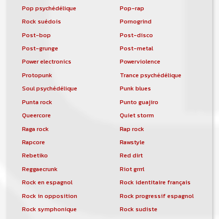
Pop psychédélique
Pop-rap
Rock suédois
Pornogrind
Post-bop
Post-disco
Post-grunge
Post-metal
Power electronics
Powerviolence
Protopunk
Trance psychédélique
Soul psychédélique
Punk blues
Punta rock
Punto guajiro
Queercore
Quiet storm
Raga rock
Rap rock
Rapcore
Rawstyle
Rebetiko
Red dirt
Reggaecrunk
Riot grrrl
Rock en espagnol
Rock identitaire français
Rock in opposition
Rock progressif espagnol
Rock symphonique
Rock sudiste