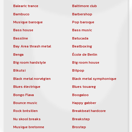
Balearic trance
Baltimore club
Bambuco
Barbershop
Musique baroque
Pop baroque
Bass house
Bass music
Bassline
Batucada
Bay Area thrash metal
Beatboxing
Benga
École de Berlin
Big room hardstyle
Big room house
Bikutsi
Bitpop
Black metal norvégien
Black metal symphonique
Blues électrique
Blues touareg
Bongo Flava
Boogaloo
Bounce music
Happy gabber
Rock brésilien
Breakbeat hardcore
Nu skool breaks
Breakstep
Musique bretonne
Brostep