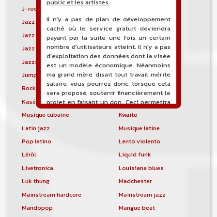
public et les artistes.
J-rock
Jangle pop
Il n'y a pas de plan de développement
Jazz blues
Jazz modal
caché où le service gratuit deviendra
Jazz Nouvelle-Orléans
Jazz punk
payant par la suite une fois un certain
nombre d'utilisateurs atteint. Il n'y a pas
Jazz vocal
Jazz-funk
d'exploitation des données dont la visée
Jazzstep
Jersey club
est un modèle économique. Néanmoins
ma grand mère disait tout travail mérite
Jump blues
Jump-up
salaire, vous pourrez donc, lorsque cela
Rock canadien
Kansas City blues
sera proposé, soutenir financièrement le
Kasékò
Kizomba
projet en faisant un don. Ceci permettra
de financer l'hébergement, le nom de
Musique cubaine
Kwaito
domaine, les heures de maintenance et
Latin jazz
Musique latine
de développement du site, et peut-être
une campagne de communication. Il va
Pop latino
Lento violento
de soit que l'ensemble de la
Léròl
Liquid funk
comptabilité sera totalement publique
visible directement sur le site.
Livetronica
Louisiana blues
Luk thung
Madchester
Un nouveau service de petites annonces
pour musicien vous est proposé sur le
Mainstream hardcore
Mainstream jazz
site. Ce service permet, lorsque vous
Mandopop
Mangue beat
êtes musiciens ou un groupe, un