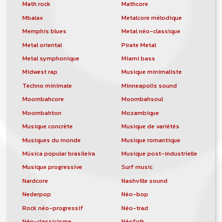
orchestre, DJ, etc... de chercher un/des
Math rock
Mathcore
musicen(s) ou un groupe, un orchestre,
Mbalax
Metalcore mélodique
un DJ, etc...
Memphis blues
Metal néo-classique
Metal oriental
Pirate Metal
Metal symphonique
Miami bass
Midwest rap
Musique minimaliste
Techno minimale
Minneapolis sound
Moombahcore
Moombahsoul
Moombahton
Mozambique
Musique concrète
Musique de variétés
Musiques du monde
Musique romantique
Música popular brasileira
Musique post-industrielle
Musique progressive
Surf music
Nardcore
Nashville sound
Nederpop
Néo-bop
Rock néo-progressif
Néo-trad
Néo-classicisme
Néofolk