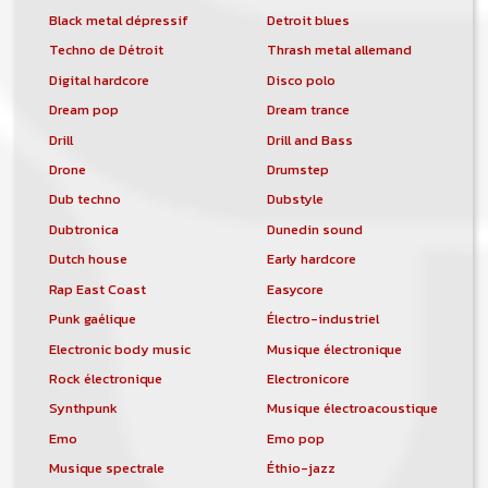
Black metal dépressif
Detroit blues
Techno de Détroit
Thrash metal allemand
Digital hardcore
Disco polo
Dream pop
Dream trance
Drill
Drill and Bass
Drone
Drumstep
Dub techno
Dubstyle
Dubtronica
Dunedin sound
Dutch house
Early hardcore
Rap East Coast
Easycore
Punk gaélique
Électro-industriel
Electronic body music
Musique électronique
Rock électronique
Electronicore
Synthpunk
Musique électroacoustique
Emo
Emo pop
Musique spectrale
Éthio-jazz