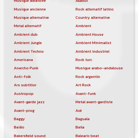
Musique aléatoire
Allaoui
Musique ancienne
Rock alternatif latino
Musique alternative
Country alternative
Metal alternatif
Ambient
Ambient dub
Ambient House
Ambient Jungle
Ambient Minimalist
Ambient Techno
Ambient industriel
Americana
Rock turc
Anarcho Punk
Musique arabo-andalouse
Anti-folk
Rock argentin
Ars subtilior
Art Rock
Austropop
Avant-funk
Avant-garde jazz
Metal avant-gardiste
Avant-prog
Axé
Baggy
Baguala
Baião
Baila
Bakersfield sound
Balearic beat