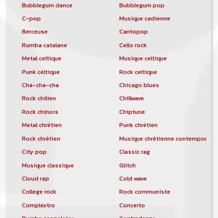
Bubblegum dance
Bubblegum pop
C-pop
Musique cadienne
Berceuse
Cantopop
Rumba catalane
Cello rock
Metal celtique
Musique celtique
Punk celtique
Rock celtique
Cha-cha-cha
Chicago blues
Rock chilien
Chillwave
Rock chinois
Chiptune
Metal chrétien
Punk chrétien
Rock chrétien
Musique chrétienne contemporain
City pop
Classic rag
Musique classique
Glitch
Cloud rap
Cold wave
College rock
Rock communiste
Complextro
Concerto