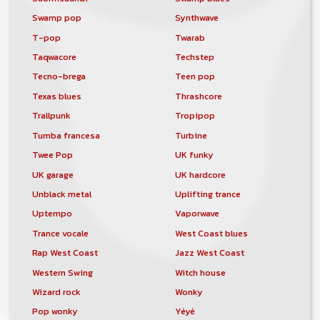
Swamp pop
Synthwave
T-pop
Twarab
Taqwacore
Techstep
Tecno-brega
Teen pop
Texas blues
Thrashcore
Trallpunk
Tropipop
Tumba francesa
Turbine
Twee Pop
UK funky
UK garage
UK hardcore
Unblack metal
Uplifting trance
Uptempo
Vaporwave
Trance vocale
West Coast blues
Rap West Coast
Jazz West Coast
Western Swing
Witch house
Wizard rock
Wonky
Pop wonky
Yéyé