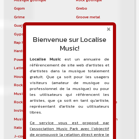
Gqom
Grebo
Grime
Groove metal
Guajira
Guaracha
Gypsy punk
Hardbag
Bienvenue sur Localise
Rap hardcore
Industrial hardcore
Music!
Hardstep
Hardstyle
Localise Music
est un annuaire de
Power noise
Heavenly voices
référencement de site web d'artistes et
Latin metal
Musique hindoustanie
d'artistes dans la musique totalement
House progressive
Tropical house
gratuit. Que ça soit pour les usagers
visiteurs (amateur de musique ou
Rock indépendant
Indietronica
professionnel de la musique) ou pour
Musique industrielle
Metal industriel
les utilisateurs qui référencent les
artistes, que ça soit en tant qu'artiste,
Rock industriel
Musique instrumentale
représentant d'artiste ou utilisateurs
Instrumental
Rock instrumental
libres.
Musique irlandaise
Rock progressif italien
Ce service vous est proposé par
Italo Disco
Italo house
l'association Music Park avec l'objectif
de promouvoir la relation direct entre le
J-core
J-pop