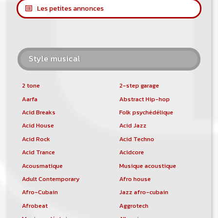
Les petites annonces
Style musical
2 tone
2-step garage
Aarfa
Abstract Hip-hop
Acid Breaks
Folk psychédélique
Acid House
Acid Jazz
Acid Rock
Acid Techno
Acid Trance
Acidcore
Acousmatique
Musique acoustique
Adult Contemporary
Afro house
Afro-Cubain
Jazz afro-cubain
Afrobeat
Aggrotech