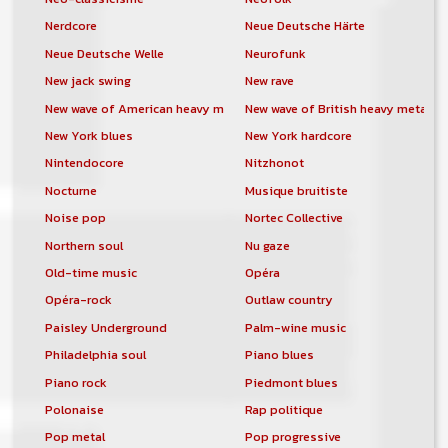
Nerdcore
Neue Deutsche Härte
Neue Deutsche Welle
Neurofunk
New jack swing
New rave
New wave of American heavy metal
New wave of British heavy metal
New York blues
New York hardcore
Nintendocore
Nitzhonot
Nocturne
Musique bruitiste
Noise pop
Nortec Collective
Northern soul
Nu gaze
Old-time music
Opéra
Opéra-rock
Outlaw country
Paisley Underground
Palm-wine music
Philadelphia soul
Piano blues
Piano rock
Piedmont blues
Polonaise
Rap politique
Pop metal
Pop progressive