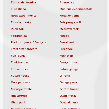
Ethnic electronica
Ethno-jazz
Euro Disco
Musique expérimentale
Rock expérimental
Metal extrême
Florida breaks
Folk progressif
Punk folk
Medieval rock
Folktronica
Forest
Rock progressif français
Freakbeat
Freeform hardcore
Freestyle
Fun-punk
Funkstep
Funktronica
Funky house
Future bass
Future garage
Future house
G-funk
Garage house
Garage punk
Musique mixte
Ghetto house
Ghettotech
Glam metal
Glam punk
Gospel blues
Musique gothique
Rock gothique