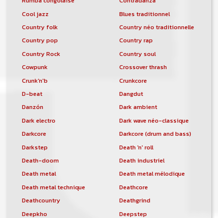
Rumba congolaise
Contradanza
Cool jazz
Blues traditionnel
Country folk
Country néo traditionnelle
Country pop
Country rap
Country Rock
Country soul
Cowpunk
Crossover thrash
Crunk'n'b
Crunkcore
D-beat
Dangdut
Danzón
Dark ambient
Dark electro
Dark wave néo-classique
Darkcore
Darkcore (drum and bass)
Darkstep
Death 'n' roll
Death-doom
Death industriel
Death metal
Death metal mélodique
Death metal technique
Deathcore
Deathcountry
Deathgrind
Deepkho
Deepstep