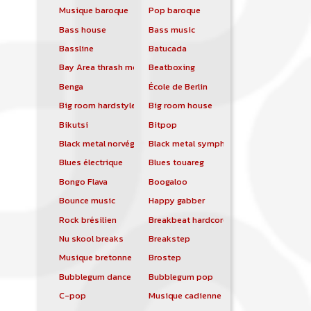
Musique baroque
Pop baroque
Bass house
Bass music
Bassline
Batucada
Bay Area thrash metal
Beatboxing
Benga
École de Berlin
Big room hardstyle
Big room house
Bikutsi
Bitpop
Black metal norvégien
Black metal symphonique
Blues électrique
Blues touareg
Bongo Flava
Boogaloo
Bounce music
Happy gabber
Rock brésilien
Breakbeat hardcore
Nu skool breaks
Breakstep
Musique bretonne
Brostep
Bubblegum dance
Bubblegum pop
C-pop
Musique cadienne