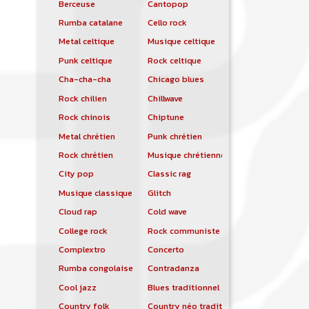
Berceuse
Cantopop
Rumba catalane
Cello rock
Metal celtique
Musique celtique
Punk celtique
Rock celtique
Cha-cha-cha
Chicago blues
Rock chilien
Chillwave
Rock chinois
Chiptune
Metal chrétien
Punk chrétien
Rock chrétien
Musique chrétienne contemporaine
City pop
Classic rag
Musique classique
Glitch
Cloud rap
Cold wave
College rock
Rock communiste
Complextro
Concerto
Rumba congolaise
Contradanza
Cool jazz
Blues traditionnel
Country folk
Country néo traditionnelle