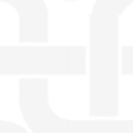
visible directement sur le site.
Un nouveau service de petites annonces
pour musicien vous est proposé sur le
site. Ce service permet, lorsque vous
êtes musiciens ou un groupe, un
orchestre, DJ, etc... de chercher un/des
musicen(s) ou un groupe, un orchestre,
un DJ, etc...