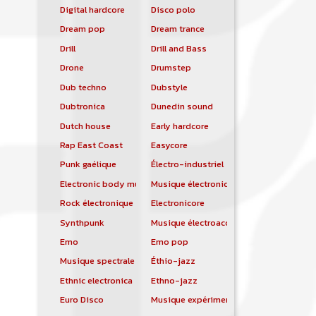
Digital hardcore
Disco polo
Dream pop
Dream trance
Drill
Drill and Bass
Drone
Drumstep
Dub techno
Dubstyle
Dubtronica
Dunedin sound
Dutch house
Early hardcore
Rap East Coast
Easycore
Punk gaélique
Électro-industriel
Electronic body music
Musique électronique
Rock électronique
Electronicore
Synthpunk
Musique électroacoustique
Emo
Emo pop
Musique spectrale
Éthio-jazz
Ethnic electronica
Ethno-jazz
Euro Disco
Musique expérimentale