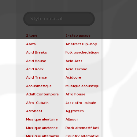
Style musical
2 tone
2-step garage
Aarfa
Abstract Hip-hop
Acid Breaks
Folk psychédélique
Acid House
Acid Jazz
Acid Rock
Acid Techno
Acid Trance
Acidcore
Acousmatique
Musique acoustique
Adult Contemporary
Afro house
Afro-Cubain
Jazz afro-cubain
Afrobeat
Aggrotech
Musique aléatoire
Allaoui
Musique ancienne
Rock alternatif latino
Musique alternative
Country alternative