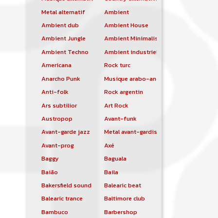
Metal alternatif
Ambient
Ambient dub
Ambient House
Ambient Jungle
Ambient Minimalist
Ambient Techno
Ambient industriel
Americana
Rock turc
Anarcho Punk
Musique arabo-andalouse
Anti-folk
Rock argentin
Ars subtilior
Art Rock
Austropop
Avant-funk
Avant-garde jazz
Metal avant-gardiste
Avant-prog
Axé
Baggy
Baguala
Baião
Baila
Bakersfield sound
Balearic beat
Balearic trance
Baltimore club
Bambuco
Barbershop