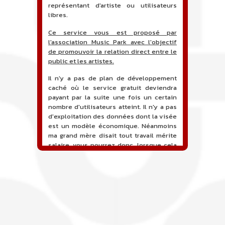
représentant d'artiste ou utilisateurs
libres.
Ce service vous est proposé par
l'association Music Park avec l'objectif
de promouvoir la relation direct entre le
public et les artistes.
Il n'y a pas de plan de développement
caché où le service gratuit deviendra
payant par la suite une fois un certain
nombre d'utilisateurs atteint. Il n'y a pas
d'exploitation des données dont la visée
est un modèle économique. Néanmoins
ma grand mère disait tout travail mérite
salaire, vous pourrez donc, lorsque cela
sera proposé, soutenir financièrement le
projet en faisant un don. Ceci permettra
de financer l'hébergement, le nom de
domaine, les heures de maintenance et
de développement du site, et peut-être
une campagne de communication. Il va
de soit que l'ensemble de la
comptabilité sera totalement publique