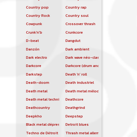
Country pop
Country rap
Country Rock
Country soul
Cowpunk
Crossover thrash
Crunk'n'b
Crunkcore
D-beat
Dangdut
Danzón
Dark ambient
Dark electro
Dark wave néo-classique
Darkcore
Darkcore (drum and bass)
Darkstep
Death 'n' roll
Death-doom
Death industriel
Death metal
Death metal mélodique
Death metal technique
Deathcore
Deathcountry
Deathgrind
Deepkho
Deepstep
Black metal dépressif
Detroit blues
Techno de Détroit
Thrash metal allemand