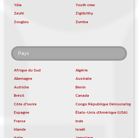
Yéla
Youth crew
Zeuhl
Ziglibithy
Zouglou
Zumba
Pays
Afrique du Sud
Algérie
Allemagne
Australie
Autriche
Benin
Brésil
Canada
Côte d'Ivoire
Congo République Démocratique
Espagne
États-Unis d'Amérique (USA)
France
Inde
Irlande
Israël
Italie
Jamaïque