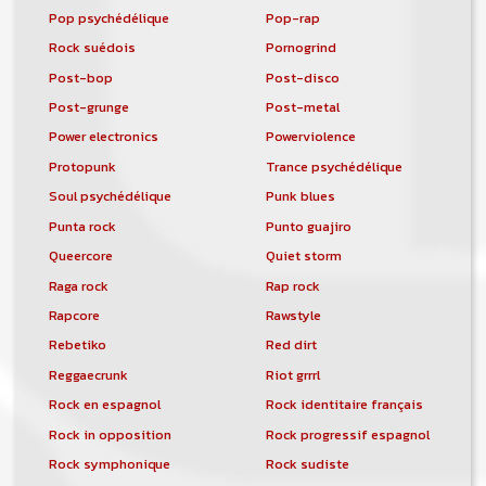
Pop psychédélique
Pop-rap
Rock suédois
Pornogrind
Post-bop
Post-disco
Post-grunge
Post-metal
Power electronics
Powerviolence
Protopunk
Trance psychédélique
Soul psychédélique
Punk blues
Punta rock
Punto guajiro
Queercore
Quiet storm
Raga rock
Rap rock
Rapcore
Rawstyle
Rebetiko
Red dirt
Reggaecrunk
Riot grrrl
Rock en espagnol
Rock identitaire français
Rock in opposition
Rock progressif espagnol
Rock symphonique
Rock sudiste