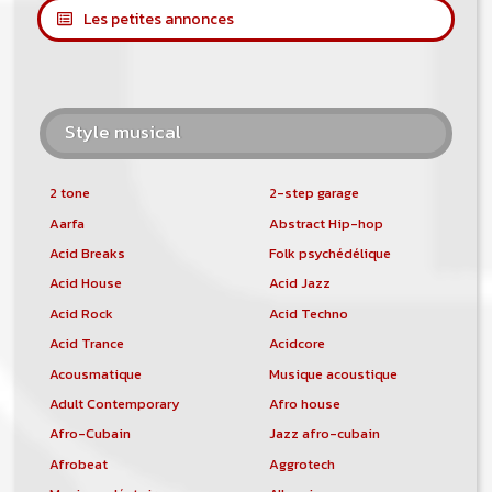
Les petites annonces
Style musical
2 tone
2-step garage
Aarfa
Abstract Hip-hop
Acid Breaks
Folk psychédélique
Acid House
Acid Jazz
Acid Rock
Acid Techno
Acid Trance
Acidcore
Acousmatique
Musique acoustique
Adult Contemporary
Afro house
Afro-Cubain
Jazz afro-cubain
Afrobeat
Aggrotech