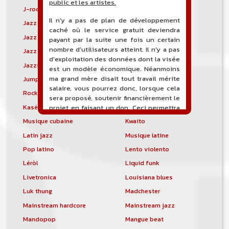
public et les artistes.
J-rock
Jangle pop
Il n'y a pas de plan de développement
Jazz blues
Jazz modal
caché où le service gratuit deviendra
Jazz Nouvelle-Orléans
Jazz punk
payant par la suite une fois un certain
nombre d'utilisateurs atteint. Il n'y a pas
Jazz vocal
Jazz-funk
d'exploitation des données dont la visée
Jazzstep
Jersey club
est un modèle économique. Néanmoins
ma grand mère disait tout travail mérite
Jump blues
Jump-up
salaire, vous pourrez donc, lorsque cela
Rock canadien
Kansas City blues
sera proposé, soutenir financièrement le
Kasékò
Kizomba
projet en faisant un don. Ceci permettra
de financer l'hébergement, le nom de
Musique cubaine
Kwaito
domaine, les heures de maintenance et
Latin jazz
Musique latine
de développement du site, et peut-être
une campagne de communication. Il va
Pop latino
Lento violento
de soit que l'ensemble de la
Léròl
Liquid funk
comptabilité sera totalement publique
visible directement sur le site.
Livetronica
Louisiana blues
Luk thung
Madchester
Un nouveau service de petites annonces
pour musicien vous est proposé sur le
Mainstream hardcore
Mainstream jazz
site. Ce service permet, lorsque vous
Mandopop
Mangue beat
êtes musiciens ou un groupe, un