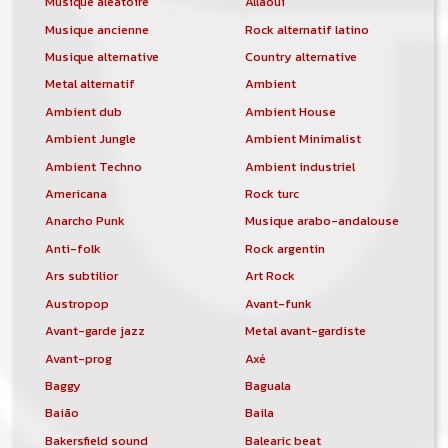
Musique aléatoire
Allaoui
Musique ancienne
Rock alternatif latino
Musique alternative
Country alternative
Metal alternatif
Ambient
Ambient dub
Ambient House
Ambient Jungle
Ambient Minimalist
Ambient Techno
Ambient industriel
Americana
Rock turc
Anarcho Punk
Musique arabo-andalouse
Anti-folk
Rock argentin
Ars subtilior
Art Rock
Austropop
Avant-funk
Avant-garde jazz
Metal avant-gardiste
Avant-prog
Axé
Baggy
Baguala
Baião
Baila
Bakersfield sound
Balearic beat