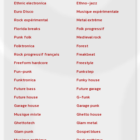
Ethnic electronica
Ethno-jazz
Euro Disco
Musique expérimentale
Rock expérimental
Metal extrême
Florida breaks
Folk progressif
Punk folk
Medieval rock
Folktronica
Forest
Rock progressif français
Freakbeat
Freeform hardcore
Freestyle
Fun-punk
Funkstep
Funktronica
Funky house
Future bass
Future garage
Future house
G-funk
Garage house
Garage punk
Musique mixte
Ghetto house
Ghettotech
Glam metal
Glam punk
Gospel blues
Musique gothique
Rock gothique