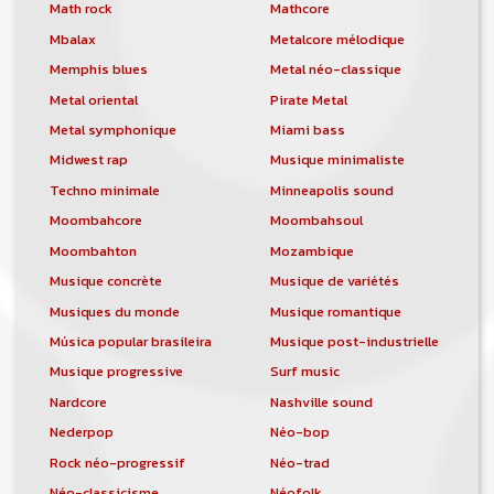
orchestre, DJ, etc... de chercher un/des
Math rock
Mathcore
musicen(s) ou un groupe, un orchestre,
Mbalax
Metalcore mélodique
un DJ, etc...
Memphis blues
Metal néo-classique
Metal oriental
Pirate Metal
Metal symphonique
Miami bass
Midwest rap
Musique minimaliste
Techno minimale
Minneapolis sound
Moombahcore
Moombahsoul
Moombahton
Mozambique
Musique concrète
Musique de variétés
Musiques du monde
Musique romantique
Música popular brasileira
Musique post-industrielle
Musique progressive
Surf music
Nardcore
Nashville sound
Nederpop
Néo-bop
Rock néo-progressif
Néo-trad
Néo-classicisme
Néofolk