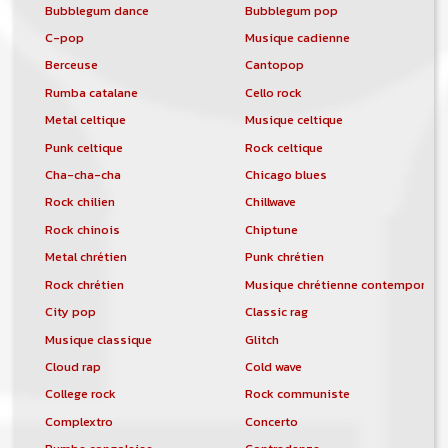
Bubblegum dance
Bubblegum pop
C-pop
Musique cadienne
Berceuse
Cantopop
Rumba catalane
Cello rock
Metal celtique
Musique celtique
Punk celtique
Rock celtique
Cha-cha-cha
Chicago blues
Rock chilien
Chillwave
Rock chinois
Chiptune
Metal chrétien
Punk chrétien
Rock chrétien
Musique chrétienne contemporain
City pop
Classic rag
Musique classique
Glitch
Cloud rap
Cold wave
College rock
Rock communiste
Complextro
Concerto