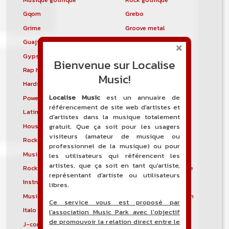
Gqom
Grebo
Grime
Groove metal
Guajira
Guaracha
Gypsy punk
Hardbag
Bienvenue sur Localise
Rap hardcore
Industrial hardcore
Music!
Hardstep
Hardstyle
Localise Music
est un annuaire de
Power noise
Heavenly voices
référencement de site web d'artistes et
Latin metal
Musique hindoustanie
d'artistes dans la musique totalement
House progressive
Tropical house
gratuit. Que ça soit pour les usagers
visiteurs (amateur de musique ou
Rock indépendant
Indietronica
professionnel de la musique) ou pour
Musique industrielle
Metal industriel
les utilisateurs qui référencent les
artistes, que ça soit en tant qu'artiste,
Rock industriel
Musique instrumentale
représentant d'artiste ou utilisateurs
Instrumental
Rock instrumental
libres.
Musique irlandaise
Rock progressif italien
Ce service vous est proposé par
Italo Disco
Italo house
l'association Music Park avec l'objectif
de promouvoir la relation direct entre le
J-core
J-pop