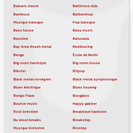
Balearic trance
Baltimore club
Bambuco
Barbershop
Musique baroque
Pop baroque
Bass house
Bass music
Bassline
Batucada
Bay Area thrash metal
Beatboxing
Benga
École de Berlin
Big room hardstyle
Big room house
Bikutsi
Bitpop
Black metal norvégien
Black metal symphonique
Blues électrique
Blues touareg
Bongo Flava
Boogaloo
Bounce music
Happy gabber
Rock brésilien
Breakbeat hardcore
Nu skool breaks
Breakstep
Musique bretonne
Brostep