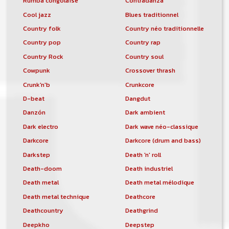
Rumba congolaise
Contradanza
Cool jazz
Blues traditionnel
Country folk
Country néo traditionnelle
Country pop
Country rap
Country Rock
Country soul
Cowpunk
Crossover thrash
Crunk'n'b
Crunkcore
D-beat
Dangdut
Danzón
Dark ambient
Dark electro
Dark wave néo-classique
Darkcore
Darkcore (drum and bass)
Darkstep
Death 'n' roll
Death-doom
Death industriel
Death metal
Death metal mélodique
Death metal technique
Deathcore
Deathcountry
Deathgrind
Deepkho
Deepstep