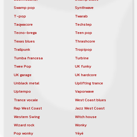
Swamp pop
Synthwave
T-pop
Twarab
Taqwacore
Techstep
Tecno-brega
Teen pop
Texas blues
Thrashcore
Trallpunk
Tropipop
Tumba francesa
Turbine
Twee Pop
UK funky
UK garage
UK hardcore
Unblack metal
Uplifting trance
Uptempo
Vaporwave
Trance vocale
West Coast blues
Rap West Coast
Jazz West Coast
Western Swing
Witch house
Wizard rock
Wonky
Pop wonky
Yéyé