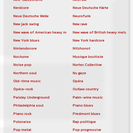
Nerdcore
Neue Deutsche Härte
Neue Deutsche Welle
Neurofunk
New jack swing
New rave
New wave of American heavy metal
New wave of British heavy metal
New York blues
New York hardcore
Nintendocore
Nitzhonot
Nocturne
Musique bruitiste
Noise pop
Nortec Collective
Northern soul
Nu gaze
Old-time music
Opéra
Opéra-rock
Outlaw country
Paisley Underground
Palm-wine music
Philadelphia soul
Piano blues
Piano rock
Piedmont blues
Polonaise
Rap politique
Pop metal
Pop progressive