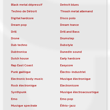
Black metal dépressif
Detroit blues
Techno de Détroit
Thrash metal allemand
Digital hardcore
Disco polo
Dream pop
Dream trance
Drill
Drill and Bass
Drone
Drumstep
Dub techno
Dubstyle
Dubtronica
Dunedin sound
Dutch house
Early hardcore
Rap East Coast
Easycore
Punk gaélique
Électro-industriel
Electronic body music
Musique électronique
Rock électronique
Electronicore
Synthpunk
Musique électroacoustique
Emo
Emo pop
Musique spectrale
Éthio-jazz