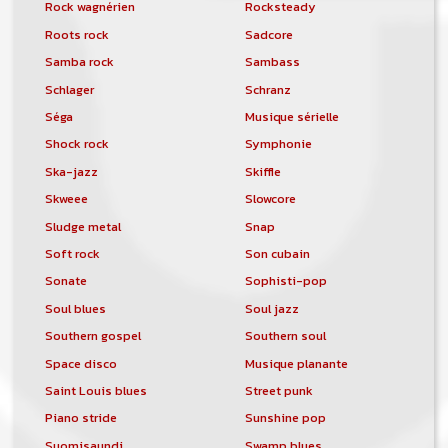
Rock wagnérien
Rocksteady
Roots rock
Sadcore
Samba rock
Sambass
Schlager
Schranz
Séga
Musique sérielle
Shock rock
Symphonie
Ska-jazz
Skiffle
Skweee
Slowcore
Sludge metal
Snap
Soft rock
Son cubain
Sonate
Sophisti-pop
Soul blues
Soul jazz
Southern gospel
Southern soul
Space disco
Musique planante
Saint Louis blues
Street punk
Piano stride
Sunshine pop
Suomisaundi
Swamp blues