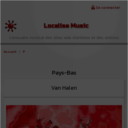
Aller au contenu principal
Menu du compte de l'utilisateur
Se connecter
Localise Music
L'annuaire musical des sites web d'artistes et des artistes
Accueil
P
Pays-Bas
Van Halen