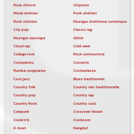
Rock chinois
Chiptune
Metal chrétien
Punk chrétien
Rock chrétien
Musique chrétienne contemporain
City pop
Classic rag
Musique classique
Glitch
Cloud rap
Cold wave
College rock
Rock communiste
Complextro
Concerto
Rumba congolaise
Contradanza
Cool jazz
Blues traditionnel
Country folk
Country néo traditionnelle
Country pop
Country rap
Country Rock
Country soul
Cowpunk
Crossover thrash
Crunk'n'b
Crunkcore
D-beat
Dangdut