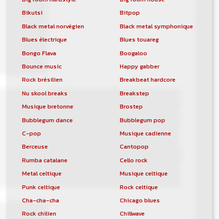
Bikutsi
Bitpop
Black metal norvégien
Black metal symphonique
Blues électrique
Blues touareg
Bongo Flava
Boogaloo
Bounce music
Happy gabber
Rock brésilien
Breakbeat hardcore
Nu skool breaks
Breakstep
Musique bretonne
Brostep
Bubblegum dance
Bubblegum pop
C-pop
Musique cadienne
Berceuse
Cantopop
Rumba catalane
Cello rock
Metal celtique
Musique celtique
Punk celtique
Rock celtique
Cha-cha-cha
Chicago blues
Rock chilien
Chillwave