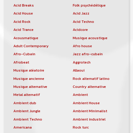
Acid Breaks
Folk psychédélique
Acid House
Acid Jazz
Acid Rock
Acid Techno
Acid Trance
Acidcore
Acousmatique
Musique acoustique
Adult Contemporary
Afro house
Afro-Cubain
Jazz afro-cubain
Afrobeat
Aggrotech
Musique aléatoire
Allaoui
Musique ancienne
Rock alternatif latino
Musique alternative
Country alternative
Metal alternatif
Ambient
Ambient dub
Ambient House
Ambient Jungle
Ambient Minimalist
Ambient Techno
Ambient industriel
Americana
Rock turc