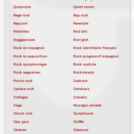
Queercore
Quiet storm
Raga rock
Rap rock
Rapcore
Rawstyle
Rebetiko
Red dirt
Reggaecrunk
Riot grrrl
Rock en espagnol
Rock identitaire français
Rock in opposition
Rock progressif espagnol
Rock symphonique
Rock sudiste
Rock wagnérien
Rocksteady
Roots rock
Sadcore
Samba rock
Sambass
Schlager
Schranz
Séga
Musique sérielle
Shock rock
Symphonie
Ska-jazz
Skiffle
Skweee
Slowcore