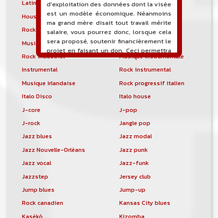
Latin metal
Musique hindoustanie
d'exploitation des données dont la visée
est un modèle économique. Néanmoins
House progressive
Tropical house
ma grand mère disait tout travail mérite
Rock indépendant
Indietronica
salaire, vous pourrez donc, lorsque cela
sera proposé, soutenir financièrement le
Musique industrielle
Metal industriel
projet en faisant un don. Ceci permettra
Rock industriel
Musique instrumentale
de financer l'hébergement, le nom de
domaine, les heures de maintenance et
Instrumental
Rock instrumental
de développement du site, et peut-être
Musique irlandaise
Rock progressif italien
une campagne de communication. Il va
Italo Disco
Italo house
de soit que l'ensemble de la
comptabilité sera totalement publique
J-core
J-pop
visible directement sur le site.
J-rock
Jangle pop
Un nouveau service de petites annonces
Jazz blues
Jazz modal
pour musicien vous est proposé sur le
Jazz Nouvelle-Orléans
Jazz punk
site. Ce service permet, lorsque vous
êtes musiciens ou un groupe, un
Jazz vocal
Jazz-funk
orchestre, DJ, etc... de chercher un/des
Jazzstep
Jersey club
musicen(s) ou un groupe, un orchestre,
un DJ, etc...
Jump blues
Jump-up
Rock canadien
Kansas City blues
Kasékò
Kizomba