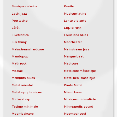
Musique cubaine
Kwaito
Latin jazz
Musique latine
Pop latino
Lento violento
Léròl
Liquid funk
Livetronica
Louisiana blues
Luk thung
Madchester
Mainstream hardcore
Mainstream jazz
Mandopop
Mangue beat
Math rock
Mathcore
Mbalax
Metalcore mélodique
Memphis blues
Metal néo-classique
Metal oriental
Pirate Metal
Metal symphonique
Miami bass
Midwest rap
Musique minimaliste
Techno minimale
Minneapolis sound
Moombahcore
Moombahsoul