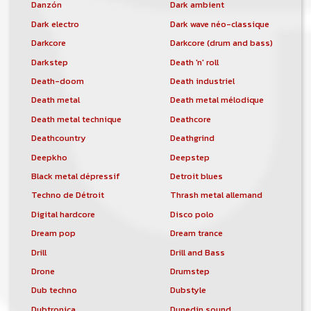
Danzón
Dark ambient
Dark electro
Dark wave néo-classique
Darkcore
Darkcore (drum and bass)
Darkstep
Death 'n' roll
Death-doom
Death industriel
Death metal
Death metal mélodique
Death metal technique
Deathcore
Deathcountry
Deathgrind
Deepkho
Deepstep
Black metal dépressif
Detroit blues
Techno de Détroit
Thrash metal allemand
Digital hardcore
Disco polo
Dream pop
Dream trance
Drill
Drill and Bass
Drone
Drumstep
Dub techno
Dubstyle
Dubtronica
Dunedin sound