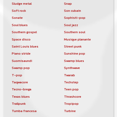
Sludge metal
Snap
Soft rock
Son cubain
Sonate
Sophisti-pop
Soul blues
Soul jazz
Southern gospel
Southern soul
Space disco
Musique planante
Saint Louis blues
Street punk
Piano stride
Sunshine pop
Suomisaundi
Swamp blues
Swamp pop
Synthwave
T-pop
Twarab
Taqwacore
Techstep
Tecno-brega
Teen pop
Texas blues
Thrashcore
Trallpunk
Tropipop
Tumba francesa
Turbine