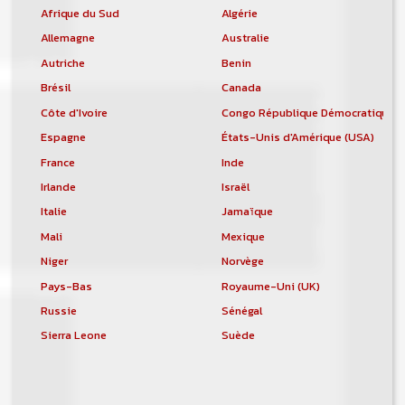
Afrique du Sud
Algérie
Allemagne
Australie
Autriche
Benin
Brésil
Canada
Côte d'Ivoire
Congo République Démocratique
Espagne
États-Unis d'Amérique (USA)
France
Inde
Irlande
Israël
Italie
Jamaïque
Mali
Mexique
Niger
Norvège
Pays-Bas
Royaume-Uni (UK)
Russie
Sénégal
Sierra Leone
Suède