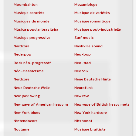
Moombahton
Mozambique
Musique concrète
Musique de variétés
Musiques du monde
Musique romantique
Música popular brasileira
Musique post-industrielle
Musique progressive
Surf music
Nardcore
Nashville sound
Nederpop
Néo-bop
Rock néo-progressif
Néo-trad
Néo-classicisme
Néofolk
Nerdcore
Neue Deutsche Härte
Neue Deutsche Welle
Neurofunk
New jack swing
New rave
New wave of American heavy metal
New wave of British heavy metal
New York blues
New York hardcore
Nintendocore
Nitzhonot
Nocturne
Musique bruitiste