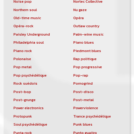
Noise pop
Nortec Collective
Northern soul
Nu gaze
Old-time music
Opéra
Opéra-rock
Outlaw country
Paisley Underground
Palm-wine music
Philadelphia soul
Piano blues
Piano rock
Piedmont blues
Polonaise
Rap politique
Pop metal
Pop progressive
Pop psychédélique
Pop-rap
Rock suédois
Pornogrind
Post-bop
Post-disco
Post-grunge
Post-metal
Power electronics
Powerviolence
Protopunk
Trance psychédélique
Soul psychédélique
Punk blues
Punta rock
Punto guajiro