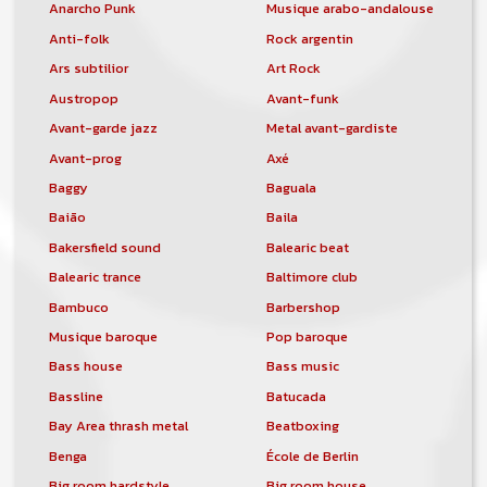
Anarcho Punk
Musique arabo-andalouse
Anti-folk
Rock argentin
Ars subtilior
Art Rock
Austropop
Avant-funk
Avant-garde jazz
Metal avant-gardiste
Avant-prog
Axé
Baggy
Baguala
Baião
Baila
Bakersfield sound
Balearic beat
Balearic trance
Baltimore club
Bambuco
Barbershop
Musique baroque
Pop baroque
Bass house
Bass music
Bassline
Batucada
Bay Area thrash metal
Beatboxing
Benga
École de Berlin
Big room hardstyle
Big room house