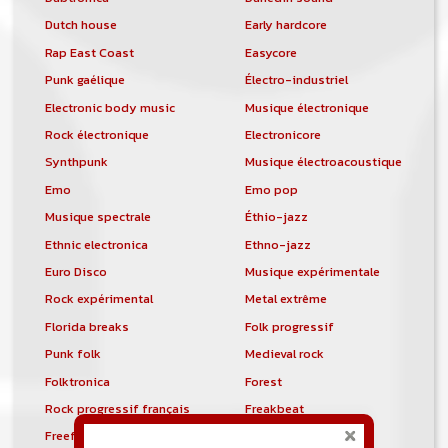
Dutch house
Early hardcore
Rap East Coast
Easycore
Punk gaélique
Électro-industriel
Electronic body music
Musique électronique
Rock électronique
Electronicore
Synthpunk
Musique électroacoustique
Emo
Emo pop
Musique spectrale
Éthio-jazz
Ethnic electronica
Ethno-jazz
Euro Disco
Musique expérimentale
Rock expérimental
Metal extrême
Florida breaks
Folk progressif
Punk folk
Medieval rock
Folktronica
Forest
Rock progressif français
Freakbeat
Freeform hardcore
Freestyle