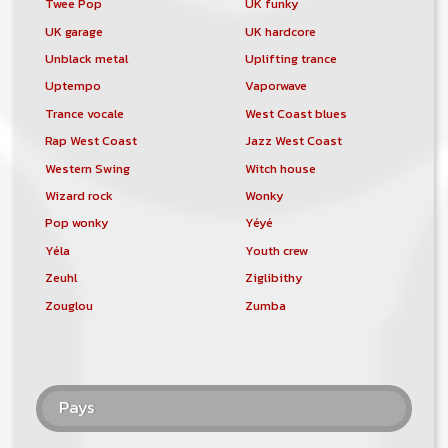
Twee Pop
UK funky
UK garage
UK hardcore
Unblack metal
Uplifting trance
Uptempo
Vaporwave
Trance vocale
West Coast blues
Rap West Coast
Jazz West Coast
Western Swing
Witch house
Wizard rock
Wonky
Pop wonky
Yéyé
Yéla
Youth crew
Zeuhl
Ziglibithy
Zouglou
Zumba
Pays