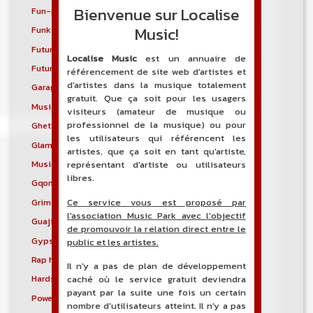
Bienvenue sur Localise
Fun-punk
Funkstep
Music!
Funktronica
Funky house
Future bass
Future garage
Localise Music
est un annuaire de
Future house
G-funk
référencement de site web d'artistes et
d'artistes dans la musique totalement
Garage house
Garage punk
gratuit. Que ça soit pour les usagers
Musique mixte
Ghetto house
visiteurs (amateur de musique ou
professionnel de la musique) ou pour
Ghettotech
Glam metal
les utilisateurs qui référencent les
Glam punk
Gospel blues
artistes, que ça soit en tant qu'artiste,
Musique gothique
Rock gothique
représentant d'artiste ou utilisateurs
libres.
Gqom
Grebo
Ce service vous est proposé par
Grime
Groove metal
l'association Music Park avec l'objectif
Guajira
Guaracha
de promouvoir la relation direct entre le
Gypsy punk
Hardbag
public et les artistes.
Rap hardcore
Industrial hardcore
Il n'y a pas de plan de développement
Hardstep
Hardstyle
caché où le service gratuit deviendra
payant par la suite une fois un certain
Power noise
Heavenly voices
nombre d'utilisateurs atteint. Il n'y a pas