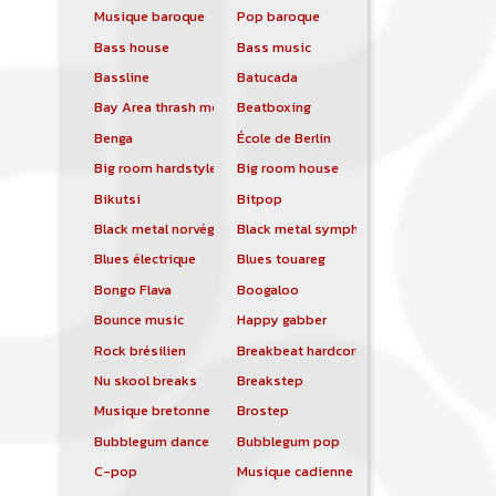
Musique baroque
Pop baroque
Bass house
Bass music
Bassline
Batucada
Bay Area thrash metal
Beatboxing
Benga
École de Berlin
Big room hardstyle
Big room house
Bikutsi
Bitpop
Black metal norvégien
Black metal symphonique
Blues électrique
Blues touareg
Bongo Flava
Boogaloo
Bounce music
Happy gabber
Rock brésilien
Breakbeat hardcore
Nu skool breaks
Breakstep
Musique bretonne
Brostep
Bubblegum dance
Bubblegum pop
C-pop
Musique cadienne