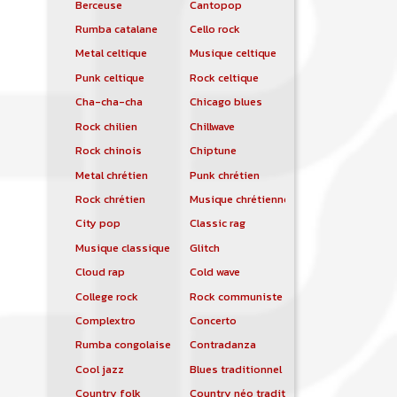
Berceuse
Cantopop
Rumba catalane
Cello rock
Metal celtique
Musique celtique
Punk celtique
Rock celtique
Cha-cha-cha
Chicago blues
Rock chilien
Chillwave
Rock chinois
Chiptune
Metal chrétien
Punk chrétien
Rock chrétien
Musique chrétienne contemporaine
City pop
Classic rag
Musique classique
Glitch
Cloud rap
Cold wave
College rock
Rock communiste
Complextro
Concerto
Rumba congolaise
Contradanza
Cool jazz
Blues traditionnel
Country folk
Country néo traditionnelle