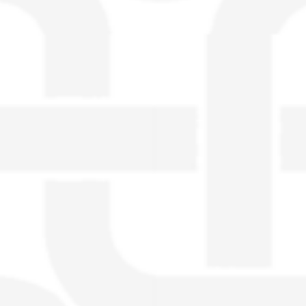
visible directement sur le site.
Un nouveau service de petites annonces
pour musicien vous est proposé sur le
site. Ce service permet, lorsque vous
êtes musiciens ou un groupe, un
orchestre, DJ, etc... de chercher un/des
musicen(s) ou un groupe, un orchestre,
un DJ, etc...