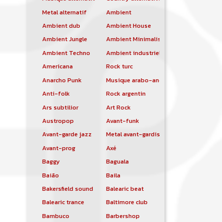
Metal alternatif
Ambient
Ambient dub
Ambient House
Ambient Jungle
Ambient Minimalist
Ambient Techno
Ambient industriel
Americana
Rock turc
Anarcho Punk
Musique arabo-andalouse
Anti-folk
Rock argentin
Ars subtilior
Art Rock
Austropop
Avant-funk
Avant-garde jazz
Metal avant-gardiste
Avant-prog
Axé
Baggy
Baguala
Baião
Baila
Bakersfield sound
Balearic beat
Balearic trance
Baltimore club
Bambuco
Barbershop