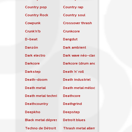
Country pop
Country rap
Country Rock
Country soul
Cowpunk
Crossover thrash
Crunk'n'b
Crunkcore
D-beat
Dangdut
Danzón
Dark ambient
Dark electro
Dark wave néo-classique
Darkcore
Darkcore (drum and bass)
Darkstep
Death 'n' roll
Death-doom
Death industriel
Death metal
Death metal mélodique
Death metal technique
Deathcore
Deathcountry
Deathgrind
Deepkho
Deepstep
Black metal dépressif
Detroit blues
Techno de Détroit
Thrash metal allemand