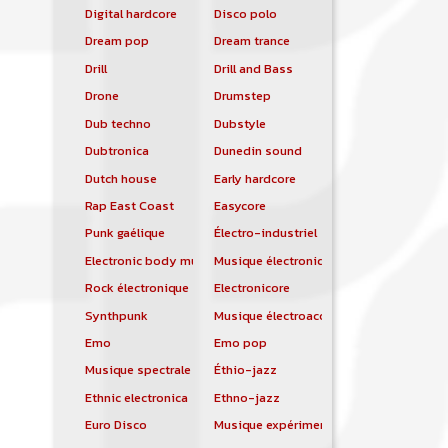
Digital hardcore
Disco polo
Dream pop
Dream trance
Drill
Drill and Bass
Drone
Drumstep
Dub techno
Dubstyle
Dubtronica
Dunedin sound
Dutch house
Early hardcore
Rap East Coast
Easycore
Punk gaélique
Électro-industriel
Electronic body music
Musique électronique
Rock électronique
Electronicore
Synthpunk
Musique électroacoustique
Emo
Emo pop
Musique spectrale
Éthio-jazz
Ethnic electronica
Ethno-jazz
Euro Disco
Musique expérimentale