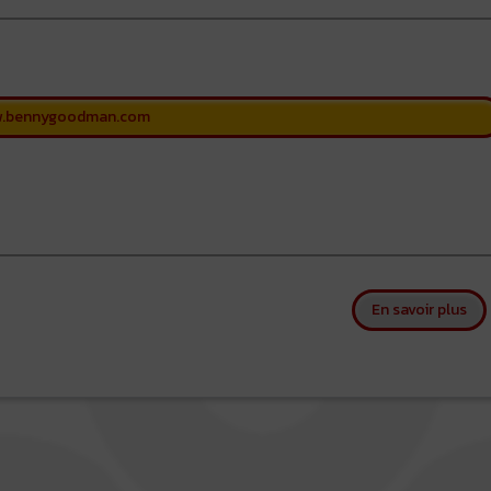
w.bennygoodman.com
su
En savoir plus