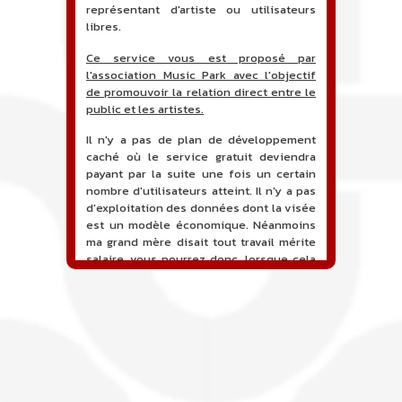
représentant d'artiste ou utilisateurs
libres.
Ce service vous est proposé par
l'association Music Park avec l'objectif
de promouvoir la relation direct entre le
public et les artistes.
Il n'y a pas de plan de développement
caché où le service gratuit deviendra
payant par la suite une fois un certain
nombre d'utilisateurs atteint. Il n'y a pas
d'exploitation des données dont la visée
est un modèle économique. Néanmoins
ma grand mère disait tout travail mérite
salaire, vous pourrez donc, lorsque cela
sera proposé, soutenir financièrement le
projet en faisant un don. Ceci permettra
de financer l'hébergement, le nom de
domaine, les heures de maintenance et
de développement du site, et peut-être
une campagne de communication. Il va
de soit que l'ensemble de la
comptabilité sera totalement publique