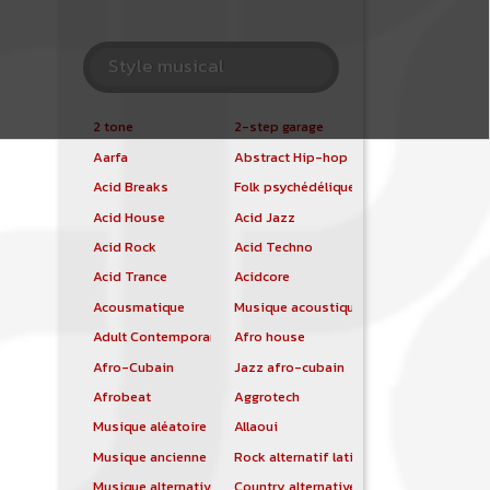
Style musical
2 tone
2-step garage
Aarfa
Abstract Hip-hop
Acid Breaks
Folk psychédélique
Acid House
Acid Jazz
Acid Rock
Acid Techno
Acid Trance
Acidcore
Acousmatique
Musique acoustique
Adult Contemporary
Afro house
Afro-Cubain
Jazz afro-cubain
Afrobeat
Aggrotech
Musique aléatoire
Allaoui
Musique ancienne
Rock alternatif latino
Musique alternative
Country alternative