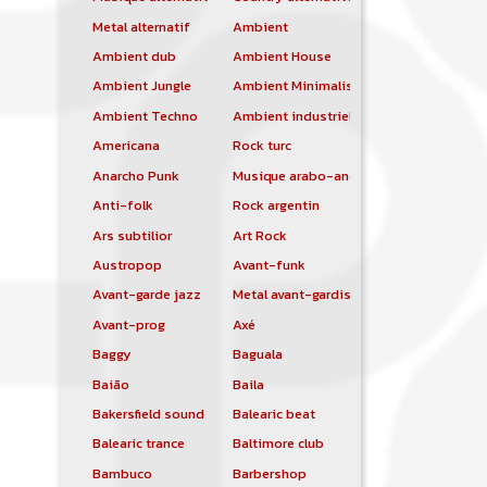
Metal alternatif
Ambient
Ambient dub
Ambient House
Ambient Jungle
Ambient Minimalist
Ambient Techno
Ambient industriel
Americana
Rock turc
Anarcho Punk
Musique arabo-andalouse
Anti-folk
Rock argentin
Ars subtilior
Art Rock
Austropop
Avant-funk
Avant-garde jazz
Metal avant-gardiste
Avant-prog
Axé
Baggy
Baguala
Baião
Baila
Bakersfield sound
Balearic beat
Balearic trance
Baltimore club
Bambuco
Barbershop