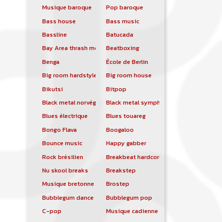
Musique baroque
Pop baroque
Bass house
Bass music
Bassline
Batucada
Bay Area thrash metal
Beatboxing
Benga
École de Berlin
Big room hardstyle
Big room house
Bikutsi
Bitpop
Black metal norvégien
Black metal symphonique
Blues électrique
Blues touareg
Bongo Flava
Boogaloo
Bounce music
Happy gabber
Rock brésilien
Breakbeat hardcore
Nu skool breaks
Breakstep
Musique bretonne
Brostep
Bubblegum dance
Bubblegum pop
C-pop
Musique cadienne