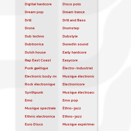
Digital hardcore
Disco polo
Dream pop
Dream trance
Drill
Drill and Bass
Drone
Drumstep
Dub techno
Dubstyle
Dubtronica
Dunedin sound
Dutch house
Early hardcore
Rap East Coast
Easycore
Punk gaélique
Électro-industriel
Electronic body music
Musique électronique
Rock électronique
Electronicore
Synthpunk
Musique électroacoustique
Emo
Emo pop
Musique spectrale
Éthio-jazz
Ethnic electronica
Ethno-jazz
Euro Disco
Musique expérimentale