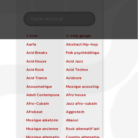
Style musical
2 tone
2-step garage
Aarfa
Abstract Hip-hop
Acid Breaks
Folk psychédélique
Acid House
Acid Jazz
Acid Rock
Acid Techno
Acid Trance
Acidcore
Acousmatique
Musique acoustique
Adult Contemporary
Afro house
Afro-Cubain
Jazz afro-cubain
Afrobeat
Aggrotech
Musique aléatoire
Allaoui
Musique ancienne
Rock alternatif latino
Musique alternative
Country alternative