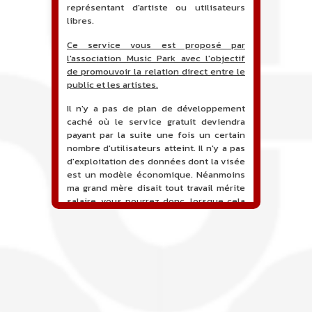
représentant d'artiste ou utilisateurs
libres.
Ce service vous est proposé par
l'association Music Park avec l'objectif
de promouvoir la relation direct entre le
public et les artistes.
Il n'y a pas de plan de développement
caché où le service gratuit deviendra
payant par la suite une fois un certain
nombre d'utilisateurs atteint. Il n'y a pas
d'exploitation des données dont la visée
est un modèle économique. Néanmoins
ma grand mère disait tout travail mérite
salaire, vous pourrez donc, lorsque cela
sera proposé, soutenir financièrement le
projet en faisant un don. Ceci permettra
de financer l'hébergement, le nom de
domaine, les heures de maintenance et
de développement du site, et peut-être
une campagne de communication. Il va
de soit que l'ensemble de la
comptabilité sera totalement publique