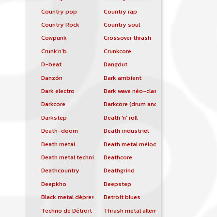
Country pop
Country rap
Country Rock
Country soul
Cowpunk
Crossover thrash
Crunk'n'b
Crunkcore
D-beat
Dangdut
Danzón
Dark ambient
Dark electro
Dark wave néo-classique
Darkcore
Darkcore (drum and bass)
Darkstep
Death 'n' roll
Death-doom
Death industriel
Death metal
Death metal mélodique
Death metal technique
Deathcore
Deathcountry
Deathgrind
Deepkho
Deepstep
Black metal dépressif
Detroit blues
Techno de Détroit
Thrash metal allemand