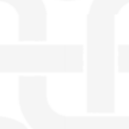
visible directement sur le site.
Un nouveau service de petites annonces
pour musicien vous est proposé sur le
site. Ce service permet, lorsque vous
êtes musiciens ou un groupe, un
orchestre, DJ, etc... de chercher un/des
musicen(s) ou un groupe, un orchestre,
un DJ, etc...