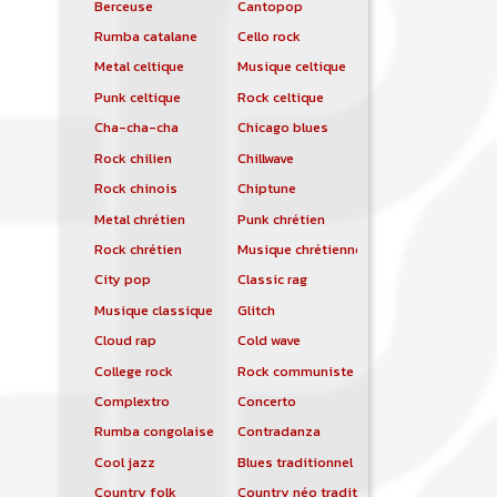
Berceuse
Cantopop
Rumba catalane
Cello rock
Metal celtique
Musique celtique
Punk celtique
Rock celtique
Cha-cha-cha
Chicago blues
Rock chilien
Chillwave
Rock chinois
Chiptune
Metal chrétien
Punk chrétien
Rock chrétien
Musique chrétienne contemporaine
City pop
Classic rag
Musique classique
Glitch
Cloud rap
Cold wave
College rock
Rock communiste
Complextro
Concerto
Rumba congolaise
Contradanza
Cool jazz
Blues traditionnel
Country folk
Country néo traditionnelle