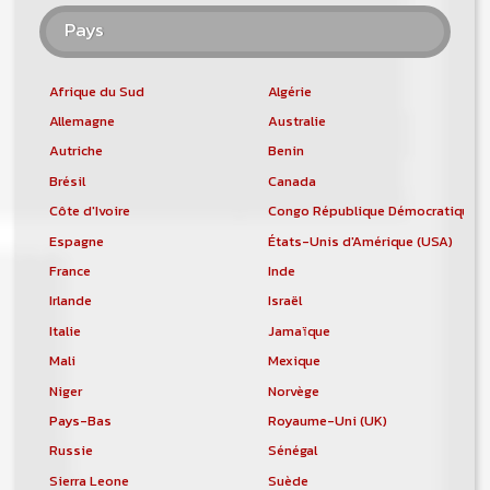
Pays
Afrique du Sud
Algérie
Allemagne
Australie
Autriche
Benin
Brésil
Canada
Côte d'Ivoire
Congo République Démocratique
Espagne
États-Unis d'Amérique (USA)
France
Inde
Irlande
Israël
Italie
Jamaïque
Mali
Mexique
Niger
Norvège
Pays-Bas
Royaume-Uni (UK)
Russie
Sénégal
Sierra Leone
Suède