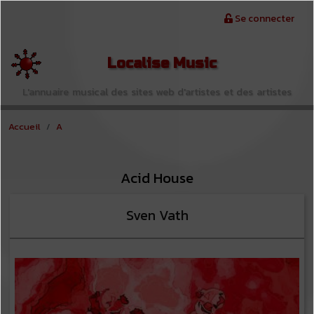
Aller au contenu principal
Menu du compte de l'utilisateur
Se connecter
Localise Music
L'annuaire musical des sites web d'artistes et des artistes
Accueil
A
Acid House
Sven Vath