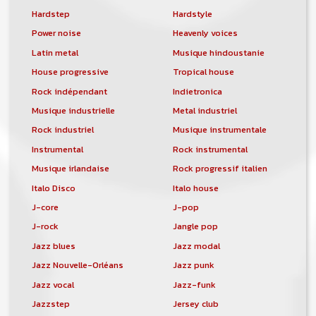
Hardstep
Hardstyle
Power noise
Heavenly voices
Latin metal
Musique hindoustanie
House progressive
Tropical house
Rock indépendant
Indietronica
Musique industrielle
Metal industriel
Rock industriel
Musique instrumentale
Instrumental
Rock instrumental
Musique irlandaise
Rock progressif italien
Italo Disco
Italo house
J-core
J-pop
J-rock
Jangle pop
Jazz blues
Jazz modal
Jazz Nouvelle-Orléans
Jazz punk
Jazz vocal
Jazz-funk
Jazzstep
Jersey club