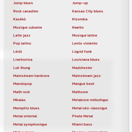
Jump blues
Jump-up
Rock canadien
Kansas City blues
Kasékò
Kizomba
Musique cubaine
Kwaito
Latin jazz
Musique latine
Pop latino
Lento violento
Léròl
Liquid funk
Livetronica
Louisiana blues
Luk thung
Madchester
Mainstream hardcore
Mainstream jazz
Mandopop
Mangue beat
Math rock
Mathcore
Mbalax
Metalcore mélodique
Memphis blues
Metal néo-classique
Metal oriental
Pirate Metal
Metal symphonique
Miami bass