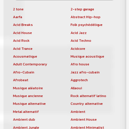
2 tone
2-step garage
Aarfa
Abstract Hip-hop
Acid Breaks
Folk psychédélique
Acid House
Acid Jazz
Acid Rock
Acid Techno
Acid Trance
Acidcore
Acousmatique
Musique acoustique
Adult Contemporary
Afro house
Afro-Cubain
Jazz afro-cubain
Afrobeat
Aggrotech
Musique aléatoire
Allaoui
Musique ancienne
Rock alternatif latino
Musique alternative
Country alternative
Metal alternatif
Ambient
Ambient dub
Ambient House
Ambient Jungle
Ambient Minimalist