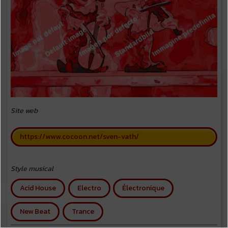
Site web
https://www.cocoon.net/sven-vath/
Style musical
Acid House
Electro
Électronique
New Beat
Trance