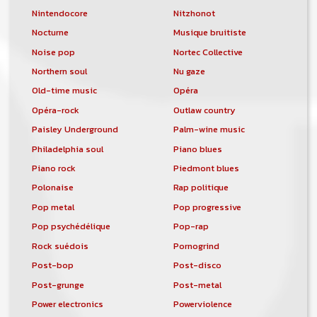
Nintendocore
Nitzhonot
Nocturne
Musique bruitiste
Noise pop
Nortec Collective
Northern soul
Nu gaze
Old-time music
Opéra
Opéra-rock
Outlaw country
Paisley Underground
Palm-wine music
Philadelphia soul
Piano blues
Piano rock
Piedmont blues
Polonaise
Rap politique
Pop metal
Pop progressive
Pop psychédélique
Pop-rap
Rock suédois
Pornogrind
Post-bop
Post-disco
Post-grunge
Post-metal
Power electronics
Powerviolence