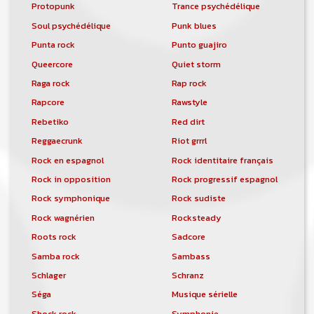
Protopunk
Trance psychédélique
Soul psychédélique
Punk blues
Punta rock
Punto guajiro
Queercore
Quiet storm
Raga rock
Rap rock
Rapcore
Rawstyle
Rebetiko
Red dirt
Reggaecrunk
Riot grrrl
Rock en espagnol
Rock identitaire français
Rock in opposition
Rock progressif espagnol
Rock symphonique
Rock sudiste
Rock wagnérien
Rocksteady
Roots rock
Sadcore
Samba rock
Sambass
Schlager
Schranz
Séga
Musique sérielle
Shock rock
Symphonie