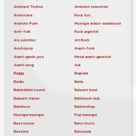
Ambient Techno
Ambient industriel
Americana
Rock turc
Anarcho Punk
Musique arabo-andalouse
Anti-folk
Rock argentin
Ars subtilior
Art Rock
Austropop
Avant-funk
Avant-garde jazz
Metal avant-gardiste
Avant-prog
Axé
Baggy
Baguala
Baião
Baila
Bakersfield sound
Balearic beat
Balearic trance
Baltimore club
Bambuco
Barbershop
Musique baroque
Pop baroque
Bass house
Bass music
Bassline
Batucada