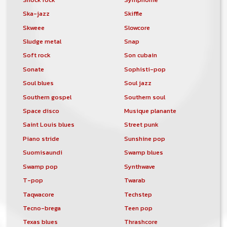
Ska-jazz
Skiffle
Skweee
Slowcore
Sludge metal
Snap
Soft rock
Son cubain
Sonate
Sophisti-pop
Soul blues
Soul jazz
Southern gospel
Southern soul
Space disco
Musique planante
Saint Louis blues
Street punk
Piano stride
Sunshine pop
Suomisaundi
Swamp blues
Swamp pop
Synthwave
T-pop
Twarab
Taqwacore
Techstep
Tecno-brega
Teen pop
Texas blues
Thrashcore