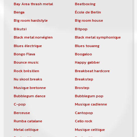
Bay Area thrash metal
Beatboxing
Benga
École de Berlin
Big room hardstyle
Big room house
Bikutsi
Bitpop
Black metal norvégien
Black metal symphonique
Blues électrique
Blues touareg
Bongo Flava
Boogaloo
Bounce music
Happy gabber
Rock brésilien
Breakbeat hardcore
Nu skool breaks
Breakstep
Musique bretonne
Brostep
Bubblegum dance
Bubblegum pop
C-pop
Musique cadienne
Berceuse
Cantopop
Rumba catalane
Cello rock
Metal celtique
Musique celtique