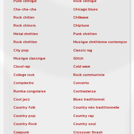
Punk celtique
Rock celtique
Cha-cha-cha
Chicago blues
Rock chilien
Chillwave
Rock chinois
Chiptune
Metal chrétien
Punk chrétien
Rock chrétien
Musique chrétienne contemporain
City pop
Classic rag
Musique classique
Glitch
Cloud rap
Cold wave
College rock
Rock communiste
Complextro
Concerto
Rumba congolaise
Contradanza
Cool jazz
Blues traditionnel
Country folk
Country néo traditionnelle
Country pop
Country rap
Country Rock
Country soul
Cowpunk
Crossover thrash