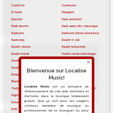
Crunk'n'b
Crunkcore
D-beat
Dangdut
Danzón
Dark ambient
Dark electro
Dark wave néo-classique
Darkcore
Darkcore (drum and bass)
Darkstep
Death 'n' roll
Death-doom
Death industriel
Death metal
Death metal mélodique
Death metal technique
Deathcore
Deathcountry
Deathgrind
Bienvenue sur Localise
Deepkho
Deepstep
Music!
Black metal dépressif
Detroit blues
Localise Music
est un annuaire de
Techno de Détroit
Thrash metal allemand
référencement de site web d'artistes et
Digital hardcore
Disco polo
d'artistes dans la musique totalement
gratuit. Que ça soit pour les usagers
Dream pop
Dream trance
visiteurs (amateur de musique ou
Drill
Drill and Bass
professionnel de la musique) ou pour