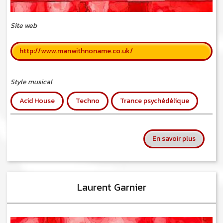
Site web
http://www.manwithnoname.co.uk/
Style musical
Acid House
Techno
Trance psychédélique
sur Man
En savoir plus
Laurent Garnier