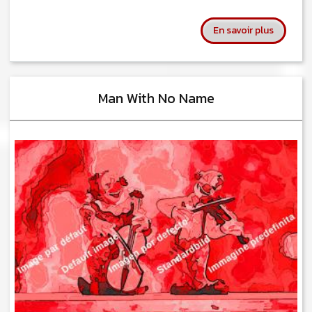
sur Sven
En savoir plus
Man With No Name