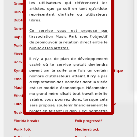
les utilisateurs qui référencent les
Drone
Drumstep
artistes, que ça soit en tant qu'artiste,
Dub techno
Dubstyle
représentant d'artiste ou utilisateurs
libres.
Dubtronica
Dunedin sound
Dutch house
Early hardcore
Ce service vous est proposé par
l'association Music Park avec l'objectif
Rap East Coast
Easycore
de promouvoir la relation direct entre le
Punk gaélique
Électro-industriel
public et les artistes.
Electronic body music
Musique électronique
Il n'y a pas de plan de développement
Rock électronique
Electronicore
caché où le service gratuit deviendra
payant par la suite une fois un certain
Synthpunk
Musique électroacoustique
nombre d'utilisateurs atteint. Il n'y a pas
Emo
Emo pop
d'exploitation des données dont la visée
Musique spectrale
Éthio-jazz
est un modèle économique. Néanmoins
ma grand mère disait tout travail mérite
Ethnic electronica
Ethno-jazz
salaire, vous pourrez donc, lorsque cela
Euro Disco
Musique expérimentale
sera proposé, soutenir financièrement le
projet en faisant un don. Ceci permettra
Rock expérimental
Metal extrême
de financer l'hébergement, le nom de
Florida breaks
Folk progressif
domaine, les heures de maintenance et
de développement du site, et peut-être
Punk folk
Medieval rock
une campagne de communication. Il va