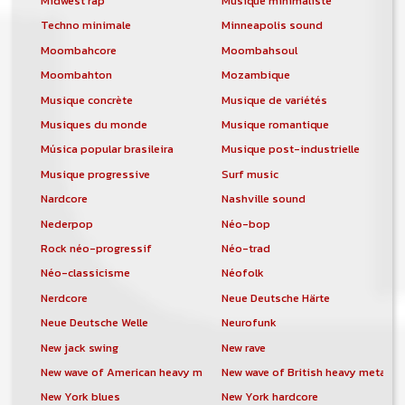
Midwest rap
Musique minimaliste
Techno minimale
Minneapolis sound
Moombahcore
Moombahsoul
Moombahton
Mozambique
Musique concrète
Musique de variétés
Musiques du monde
Musique romantique
Música popular brasileira
Musique post-industrielle
Musique progressive
Surf music
Nardcore
Nashville sound
Nederpop
Néo-bop
Rock néo-progressif
Néo-trad
Néo-classicisme
Néofolk
Nerdcore
Neue Deutsche Härte
Neue Deutsche Welle
Neurofunk
New jack swing
New rave
New wave of American heavy metal
New wave of British heavy metal
New York blues
New York hardcore