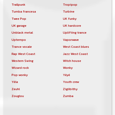
Trallpunk
Tropipop
Tumba francesa
Turbine
Twee Pop
UK funky
UK garage
UK hardcore
Unblack metal
Uplifting trance
Uptempo
Vaporwave
Trance vocale
West Coast blues
Rap West Coast
Jazz West Coast
Western Swing
Witch house
Wizard rock
Wonky
Pop wonky
Yéyé
Yéla
Youth crew
Zeuhl
Ziglibithy
Zouglou
Zumba