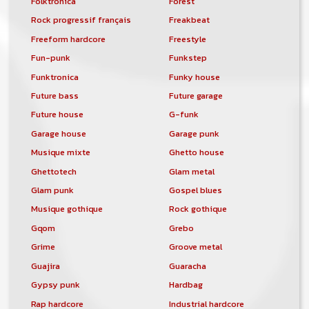
Folktronica
Forest
de soit que l'ensemble de la
comptabilité sera totalement publique
Rock progressif français
Freakbeat
visible directement sur le site.
Freeform hardcore
Freestyle
Un nouveau service de petites annonces
Fun-punk
Funkstep
pour musicien vous est proposé sur le
Funktronica
Funky house
site. Ce service permet, lorsque vous
Future bass
Future garage
êtes musiciens ou un groupe, un
orchestre, DJ, etc... de chercher un/des
Future house
G-funk
musicen(s) ou un groupe, un orchestre,
Garage house
Garage punk
un DJ, etc...
Musique mixte
Ghetto house
Ghettotech
Glam metal
Glam punk
Gospel blues
Musique gothique
Rock gothique
Gqom
Grebo
Grime
Groove metal
Guajira
Guaracha
Gypsy punk
Hardbag
Rap hardcore
Industrial hardcore