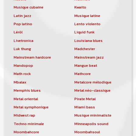
Musique cubaine
Kwaito
Latin jazz
Musique latine
Pop latino
Lento violento
Léròl
Liquid funk
Livetronica
Louisiana blues
Luk thung
Madchester
Mainstream hardcore
Mainstream jazz
Mandopop
Mangue beat
Math rock
Mathcore
Mbalax
Metalcore mélodique
Memphis blues
Metal néo-classique
Metal oriental
Pirate Metal
Metal symphonique
Miami bass
Midwest rap
Musique minimaliste
Techno minimale
Minneapolis sound
Moombahcore
Moombahsoul