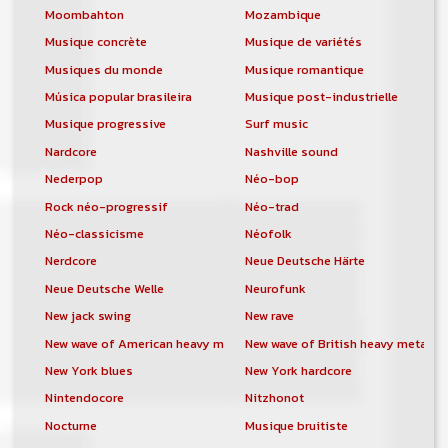
Moombahton
Mozambique
Musique concrète
Musique de variétés
Musiques du monde
Musique romantique
Música popular brasileira
Musique post-industrielle
Musique progressive
Surf music
Nardcore
Nashville sound
Nederpop
Néo-bop
Rock néo-progressif
Néo-trad
Néo-classicisme
Néofolk
Nerdcore
Neue Deutsche Härte
Neue Deutsche Welle
Neurofunk
New jack swing
New rave
New wave of American heavy metal
New wave of British heavy metal
New York blues
New York hardcore
Nintendocore
Nitzhonot
Nocturne
Musique bruitiste