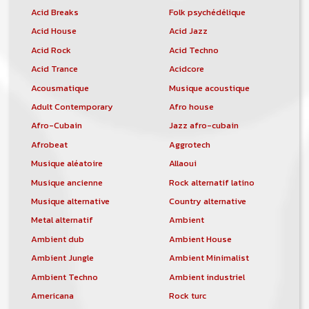
Acid Breaks
Folk psychédélique
Acid House
Acid Jazz
Acid Rock
Acid Techno
Acid Trance
Acidcore
Acousmatique
Musique acoustique
Adult Contemporary
Afro house
Afro-Cubain
Jazz afro-cubain
Afrobeat
Aggrotech
Musique aléatoire
Allaoui
Musique ancienne
Rock alternatif latino
Musique alternative
Country alternative
Metal alternatif
Ambient
Ambient dub
Ambient House
Ambient Jungle
Ambient Minimalist
Ambient Techno
Ambient industriel
Americana
Rock turc