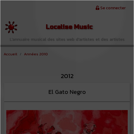
Aller au contenu principal
Menu du compte de l'utilisateur
Se connecter
Localise Music
L'annuaire musical des sites web d'artistes et des artistes
Accueil
Années 2010
2012
El Gato Negro