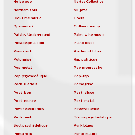
Noise pop
Nortec Collective
Northern soul
Nu gaze
Old-time music
Opéra
Opéra-rock
Outlaw country
Paisley Underground
Palm-wine music
Philadelphia soul
Piano blues
Piano rock
Piedmont blues
Polonaise
Rap politique
Pop metal
Pop progressive
Pop psychédélique
Pop-rap
Rock suédois
Pornogrind
Post-bop
Post-disco
Post-grunge
Post-metal
Power electronics
Powerviolence
Protopunk
Trance psychédélique
Soul psychédélique
Punk blues
Punta rock
Punto guajiro