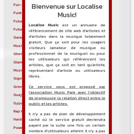
Bienvenue sur Localise
Fun-punk
Funkstep
Music!
Funktronica
Funky house
Future bass
Future garage
Localise Music
est un annuaire de
Future house
G-funk
référencement de site web d'artistes et
d'artistes dans la musique totalement
Garage house
Garage punk
gratuit. Que ça soit pour les usagers
Musique mixte
Ghetto house
visiteurs (amateur de musique ou
professionnel de la musique) ou pour
Ghettotech
Glam metal
les utilisateurs qui référencent les
Glam punk
Gospel blues
artistes, que ça soit en tant qu'artiste,
Musique gothique
Rock gothique
représentant d'artiste ou utilisateurs
libres.
Gqom
Grebo
Ce service vous est proposé par
Grime
Groove metal
l'association Music Park avec l'objectif
Guajira
Guaracha
de promouvoir la relation direct entre le
Gypsy punk
Hardbag
public et les artistes.
Rap hardcore
Industrial hardcore
Il n'y a pas de plan de développement
Hardstep
Hardstyle
caché où le service gratuit deviendra
payant par la suite une fois un certain
Power noise
Heavenly voices
nombre d'utilisateurs atteint. Il n'y a pas