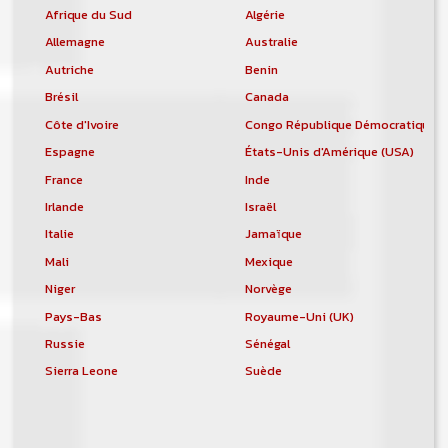
Afrique du Sud
Algérie
Allemagne
Australie
Autriche
Benin
Brésil
Canada
Côte d'Ivoire
Congo République Démocratique
Espagne
États-Unis d'Amérique (USA)
France
Inde
Irlande
Israël
Italie
Jamaïque
Mali
Mexique
Niger
Norvège
Pays-Bas
Royaume-Uni (UK)
Russie
Sénégal
Sierra Leone
Suède