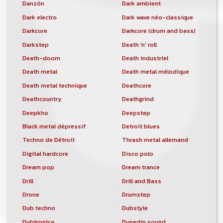
Danzón
Dark ambient
Dark electro
Dark wave néo-classique
Darkcore
Darkcore (drum and bass)
Darkstep
Death 'n' roll
Death-doom
Death industriel
Death metal
Death metal mélodique
Death metal technique
Deathcore
Deathcountry
Deathgrind
Deepkho
Deepstep
Black metal dépressif
Detroit blues
Techno de Détroit
Thrash metal allemand
Digital hardcore
Disco polo
Dream pop
Dream trance
Drill
Drill and Bass
Drone
Drumstep
Dub techno
Dubstyle
Dubtronica
Dunedin sound