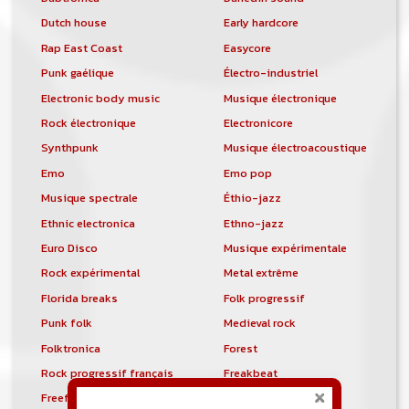
Dutch house
Early hardcore
Rap East Coast
Easycore
Punk gaélique
Électro-industriel
Electronic body music
Musique électronique
Rock électronique
Electronicore
Synthpunk
Musique électroacoustique
Emo
Emo pop
Musique spectrale
Éthio-jazz
Ethnic electronica
Ethno-jazz
Euro Disco
Musique expérimentale
Rock expérimental
Metal extrême
Florida breaks
Folk progressif
Punk folk
Medieval rock
Folktronica
Forest
Rock progressif français
Freakbeat
Freeform hardcore
Freestyle