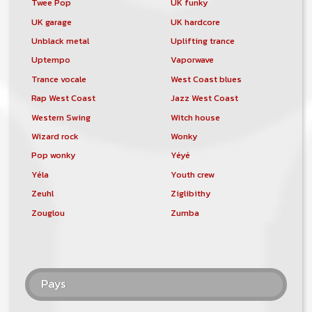
Twee Pop
UK funky
UK garage
UK hardcore
Unblack metal
Uplifting trance
Uptempo
Vaporwave
Trance vocale
West Coast blues
Rap West Coast
Jazz West Coast
Western Swing
Witch house
Wizard rock
Wonky
Pop wonky
Yéyé
Yéla
Youth crew
Zeuhl
Ziglibithy
Zouglou
Zumba
Pays