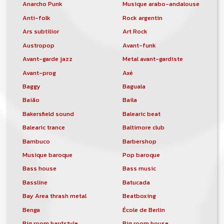
Anarcho Punk
Musique arabo-andalouse
Anti-folk
Rock argentin
Ars subtilior
Art Rock
Austropop
Avant-funk
Avant-garde jazz
Metal avant-gardiste
Avant-prog
Axé
Baggy
Baguala
Baião
Baila
Bakersfield sound
Balearic beat
Balearic trance
Baltimore club
Bambuco
Barbershop
Musique baroque
Pop baroque
Bass house
Bass music
Bassline
Batucada
Bay Area thrash metal
Beatboxing
Benga
École de Berlin
Big room hardstyle
Big room house