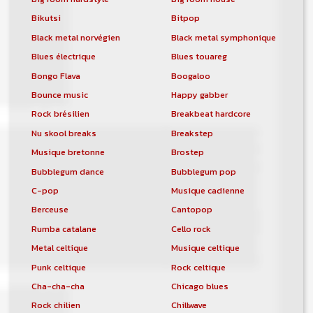
Bikutsi
Bitpop
Black metal norvégien
Black metal symphonique
Blues électrique
Blues touareg
Bongo Flava
Boogaloo
Bounce music
Happy gabber
Rock brésilien
Breakbeat hardcore
Nu skool breaks
Breakstep
Musique bretonne
Brostep
Bubblegum dance
Bubblegum pop
C-pop
Musique cadienne
Berceuse
Cantopop
Rumba catalane
Cello rock
Metal celtique
Musique celtique
Punk celtique
Rock celtique
Cha-cha-cha
Chicago blues
Rock chilien
Chillwave