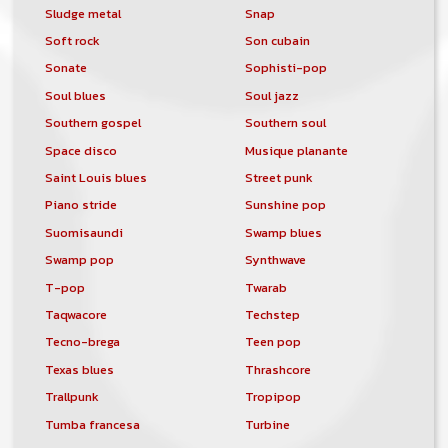
Sludge metal
Snap
Soft rock
Son cubain
Sonate
Sophisti-pop
Soul blues
Soul jazz
Southern gospel
Southern soul
Space disco
Musique planante
Saint Louis blues
Street punk
Piano stride
Sunshine pop
Suomisaundi
Swamp blues
Swamp pop
Synthwave
T-pop
Twarab
Taqwacore
Techstep
Tecno-brega
Teen pop
Texas blues
Thrashcore
Trallpunk
Tropipop
Tumba francesa
Turbine