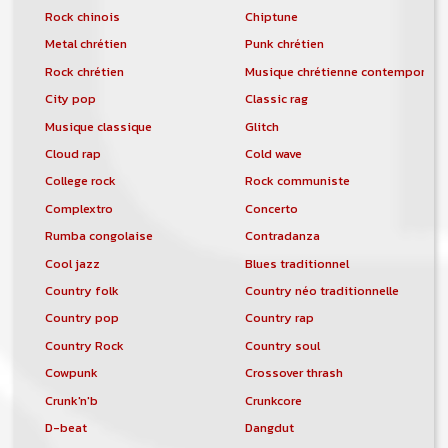
Rock chinois
Chiptune
Metal chrétien
Punk chrétien
Rock chrétien
Musique chrétienne contemporain
City pop
Classic rag
Musique classique
Glitch
Cloud rap
Cold wave
College rock
Rock communiste
Complextro
Concerto
Rumba congolaise
Contradanza
Cool jazz
Blues traditionnel
Country folk
Country néo traditionnelle
Country pop
Country rap
Country Rock
Country soul
Cowpunk
Crossover thrash
Crunk'n'b
Crunkcore
D-beat
Dangdut