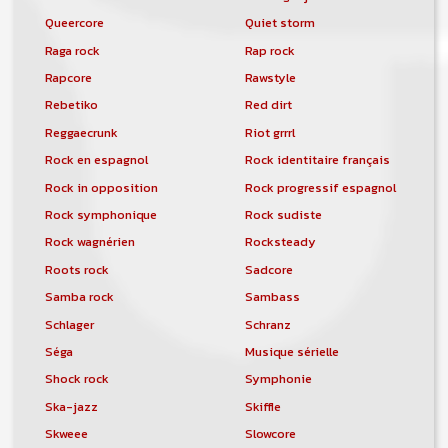
Queercore
Quiet storm
Raga rock
Rap rock
Rapcore
Rawstyle
Rebetiko
Red dirt
Reggaecrunk
Riot grrrl
Rock en espagnol
Rock identitaire français
Rock in opposition
Rock progressif espagnol
Rock symphonique
Rock sudiste
Rock wagnérien
Rocksteady
Roots rock
Sadcore
Samba rock
Sambass
Schlager
Schranz
Séga
Musique sérielle
Shock rock
Symphonie
Ska-jazz
Skiffle
Skweee
Slowcore