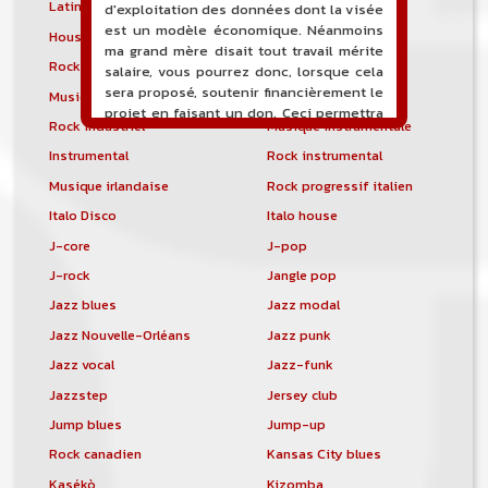
Latin metal
Musique hindoustanie
d'exploitation des données dont la visée
est un modèle économique. Néanmoins
House progressive
Tropical house
ma grand mère disait tout travail mérite
Rock indépendant
Indietronica
salaire, vous pourrez donc, lorsque cela
sera proposé, soutenir financièrement le
Musique industrielle
Metal industriel
projet en faisant un don. Ceci permettra
Rock industriel
Musique instrumentale
de financer l'hébergement, le nom de
domaine, les heures de maintenance et
Instrumental
Rock instrumental
de développement du site, et peut-être
Musique irlandaise
Rock progressif italien
une campagne de communication. Il va
Italo Disco
Italo house
de soit que l'ensemble de la
comptabilité sera totalement publique
J-core
J-pop
visible directement sur le site.
J-rock
Jangle pop
Un nouveau service de petites annonces
Jazz blues
Jazz modal
pour musicien vous est proposé sur le
Jazz Nouvelle-Orléans
Jazz punk
site. Ce service permet, lorsque vous
êtes musiciens ou un groupe, un
Jazz vocal
Jazz-funk
orchestre, DJ, etc... de chercher un/des
Jazzstep
Jersey club
musicen(s) ou un groupe, un orchestre,
un DJ, etc...
Jump blues
Jump-up
Rock canadien
Kansas City blues
Kasékò
Kizomba