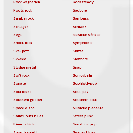
Rock wagnérien
Rocksteady
Roots rock
Sadcore
Samba rock
Sambass
Schlager
Schranz
Séga
Musique sérielle
Shock rock
Symphonie
Ska-jazz
Skiffle
Skweee
Slowcore
Sludge metal
Snap
Soft rock
Son cubain
Sonate
Sophisti-pop
Soul blues
Soul jazz
Southern gospel
Southern soul
Space disco
Musique planante
Saint Louis blues
Street punk
Piano stride
Sunshine pop
Suomisaundi
Swamp blues