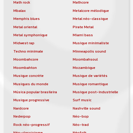
orchestre, DJ, etc... de chercher un/des
Math rock
Mathcore
musicen(s) ou un groupe, un orchestre,
Mbalax
Metalcore mélodique
un DJ, etc...
Memphis blues
Metal néo-classique
Metal oriental
Pirate Metal
Metal symphonique
Miami bass
Midwest rap
Musique minimaliste
Techno minimale
Minneapolis sound
Moombahcore
Moombahsoul
Moombahton
Mozambique
Musique concrète
Musique de variétés
Musiques du monde
Musique romantique
Música popular brasileira
Musique post-industrielle
Musique progressive
Surf music
Nardcore
Nashville sound
Nederpop
Néo-bop
Rock néo-progressif
Néo-trad
Néo-classicisme
Néofolk