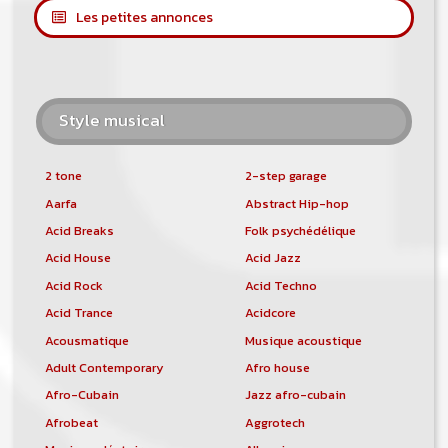
Les petites annonces
Style musical
2 tone
2-step garage
Aarfa
Abstract Hip-hop
Acid Breaks
Folk psychédélique
Acid House
Acid Jazz
Acid Rock
Acid Techno
Acid Trance
Acidcore
Acousmatique
Musique acoustique
Adult Contemporary
Afro house
Afro-Cubain
Jazz afro-cubain
Afrobeat
Aggrotech