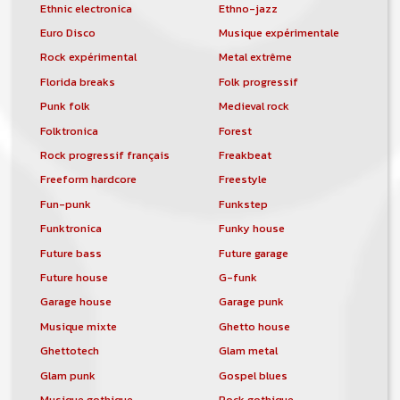
Ethnic electronica
Ethno-jazz
Euro Disco
Musique expérimentale
Rock expérimental
Metal extrême
Florida breaks
Folk progressif
Punk folk
Medieval rock
Folktronica
Forest
Rock progressif français
Freakbeat
Freeform hardcore
Freestyle
Fun-punk
Funkstep
Funktronica
Funky house
Future bass
Future garage
Future house
G-funk
Garage house
Garage punk
Musique mixte
Ghetto house
Ghettotech
Glam metal
Glam punk
Gospel blues
Musique gothique
Rock gothique