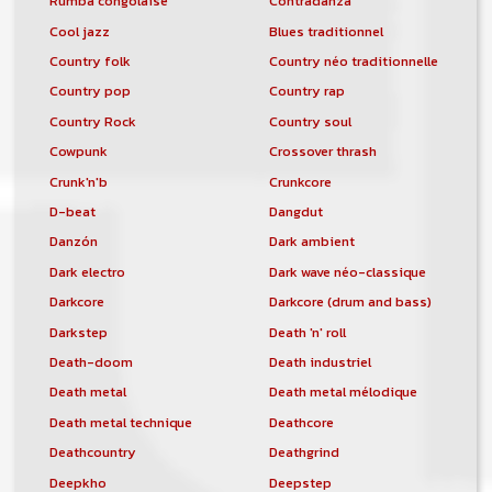
Rumba congolaise
Contradanza
Cool jazz
Blues traditionnel
Country folk
Country néo traditionnelle
Country pop
Country rap
Country Rock
Country soul
Cowpunk
Crossover thrash
Crunk'n'b
Crunkcore
D-beat
Dangdut
Danzón
Dark ambient
Dark electro
Dark wave néo-classique
Darkcore
Darkcore (drum and bass)
Darkstep
Death 'n' roll
Death-doom
Death industriel
Death metal
Death metal mélodique
Death metal technique
Deathcore
Deathcountry
Deathgrind
Deepkho
Deepstep