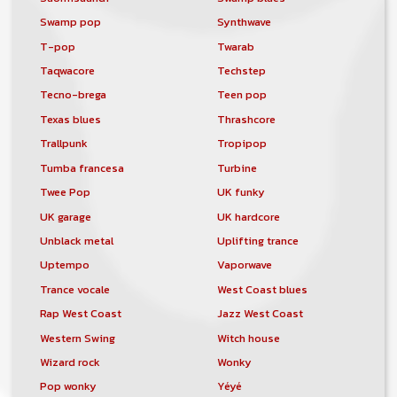
Swamp pop
Synthwave
T-pop
Twarab
Taqwacore
Techstep
Tecno-brega
Teen pop
Texas blues
Thrashcore
Trallpunk
Tropipop
Tumba francesa
Turbine
Twee Pop
UK funky
UK garage
UK hardcore
Unblack metal
Uplifting trance
Uptempo
Vaporwave
Trance vocale
West Coast blues
Rap West Coast
Jazz West Coast
Western Swing
Witch house
Wizard rock
Wonky
Pop wonky
Yéyé