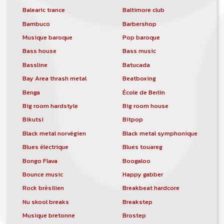
Balearic trance
Baltimore club
Bambuco
Barbershop
Musique baroque
Pop baroque
Bass house
Bass music
Bassline
Batucada
Bay Area thrash metal
Beatboxing
Benga
École de Berlin
Big room hardstyle
Big room house
Bikutsi
Bitpop
Black metal norvégien
Black metal symphonique
Blues électrique
Blues touareg
Bongo Flava
Boogaloo
Bounce music
Happy gabber
Rock brésilien
Breakbeat hardcore
Nu skool breaks
Breakstep
Musique bretonne
Brostep