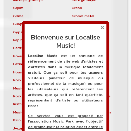
Gqom
Grebo
Grime
Groove metal
Guajira
Guaracha
Gypsy punk
Hardbag
Bienvenue sur Localise
Rap hardcore
Industrial hardcore
Music!
Hardstep
Hardstyle
Localise Music
est un annuaire de
Power noise
Heavenly voices
référencement de site web d'artistes et
Latin metal
Musique hindoustanie
d'artistes dans la musique totalement
House progressive
Tropical house
gratuit. Que ça soit pour les usagers
visiteurs (amateur de musique ou
Rock indépendant
Indietronica
professionnel de la musique) ou pour
Musique industrielle
Metal industriel
les utilisateurs qui référencent les
artistes, que ça soit en tant qu'artiste,
Rock industriel
Musique instrumentale
représentant d'artiste ou utilisateurs
Instrumental
Rock instrumental
libres.
Musique irlandaise
Rock progressif italien
Ce service vous est proposé par
Italo Disco
Italo house
l'association Music Park avec l'objectif
de promouvoir la relation direct entre le
J-core
J-pop