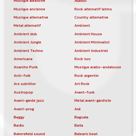
Musique aléatoire
Allaoui
Musique ancienne
Rock alternatif latino
Musique alternative
Country alternative
Metal alternatif
Ambient
Ambient dub
Ambient House
Ambient Jungle
Ambient Minimalist
Ambient Techno
Ambient industriel
Americana
Rock turc
Anarcho Punk
Musique arabo-andalouse
Anti-folk
Rock argentin
Ars subtilior
Art Rock
Austropop
Avant-funk
Avant-garde jazz
Metal avant-gardiste
Avant-prog
Axé
Baggy
Baguala
Baião
Baila
Bakersfield sound
Balearic beat