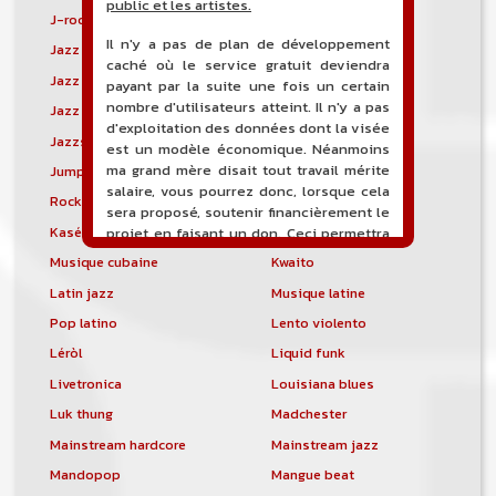
public et les artistes.
J-rock
Jangle pop
Il n'y a pas de plan de développement
Jazz blues
Jazz modal
caché où le service gratuit deviendra
Jazz Nouvelle-Orléans
Jazz punk
payant par la suite une fois un certain
nombre d'utilisateurs atteint. Il n'y a pas
Jazz vocal
Jazz-funk
d'exploitation des données dont la visée
Jazzstep
Jersey club
est un modèle économique. Néanmoins
ma grand mère disait tout travail mérite
Jump blues
Jump-up
salaire, vous pourrez donc, lorsque cela
Rock canadien
Kansas City blues
sera proposé, soutenir financièrement le
Kasékò
Kizomba
projet en faisant un don. Ceci permettra
de financer l'hébergement, le nom de
Musique cubaine
Kwaito
domaine, les heures de maintenance et
Latin jazz
Musique latine
de développement du site, et peut-être
une campagne de communication. Il va
Pop latino
Lento violento
de soit que l'ensemble de la
Léròl
Liquid funk
comptabilité sera totalement publique
visible directement sur le site.
Livetronica
Louisiana blues
Luk thung
Madchester
Un nouveau service de petites annonces
pour musicien vous est proposé sur le
Mainstream hardcore
Mainstream jazz
site. Ce service permet, lorsque vous
Mandopop
Mangue beat
êtes musiciens ou un groupe, un