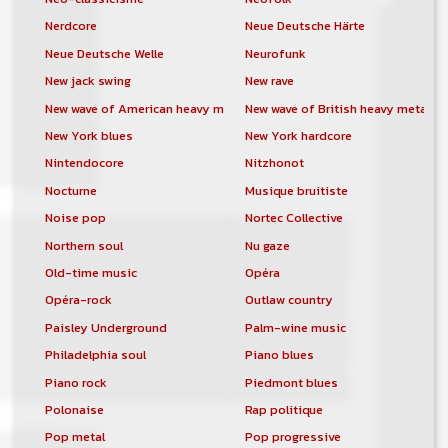
Nerdcore
Neue Deutsche Härte
Neue Deutsche Welle
Neurofunk
New jack swing
New rave
New wave of American heavy metal
New wave of British heavy metal
New York blues
New York hardcore
Nintendocore
Nitzhonot
Nocturne
Musique bruitiste
Noise pop
Nortec Collective
Northern soul
Nu gaze
Old-time music
Opéra
Opéra-rock
Outlaw country
Paisley Underground
Palm-wine music
Philadelphia soul
Piano blues
Piano rock
Piedmont blues
Polonaise
Rap politique
Pop metal
Pop progressive