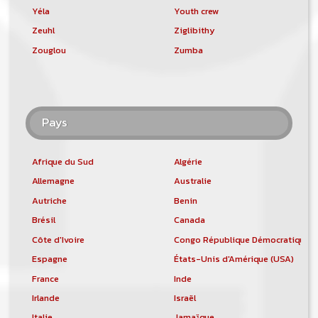
Yéla
Youth crew
Zeuhl
Ziglibithy
Zouglou
Zumba
Pays
Afrique du Sud
Algérie
Allemagne
Australie
Autriche
Benin
Brésil
Canada
Côte d'Ivoire
Congo République Démocratique
Espagne
États-Unis d'Amérique (USA)
France
Inde
Irlande
Israël
Italie
Jamaïque