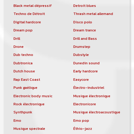
Black metal dépressif
Detroit blues
Techno de Détroit
Thrash metal allemand
Digital hardcore
Disco polo
Dream pop
Dream trance
Drill
Drill and Bass
Drone
Drumstep
Dub techno
Dubstyle
Dubtronica
Dunedin sound
Dutch house
Early hardcore
Rap East Coast
Easycore
Punk gaélique
Électro-industriel
Electronic body music
Musique électronique
Rock électronique
Electronicore
Synthpunk
Musique électroacoustique
Emo
Emo pop
Musique spectrale
Éthio-jazz