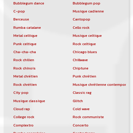
Bubblegum dance
Bubblegum pop
C-pop
Musique cadienne
Berceuse
Cantopop
Rumba catalane
Cello rock
Metal celtique
Musique celtique
Punk celtique
Rock celtique
Cha-cha-cha
Chicago blues
Rock chilien
Chillwave
Rock chinois
Chiptune
Metal chrétien
Punk chrétien
Rock chrétien
Musique chrétienne contemporain
City pop
Classic rag
Musique classique
Glitch
Cloud rap
Cold wave
College rock
Rock communiste
Complextro
Concerto