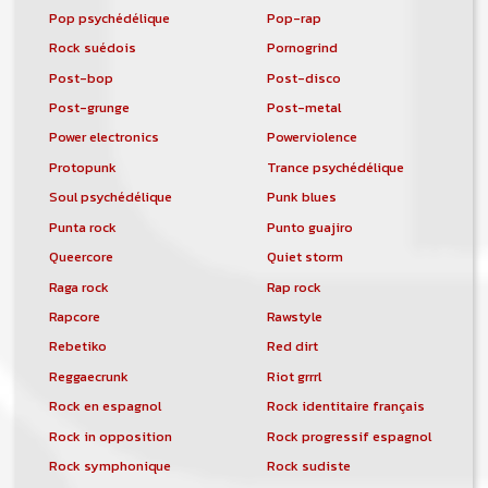
Pop psychédélique
Pop-rap
Rock suédois
Pornogrind
Post-bop
Post-disco
Post-grunge
Post-metal
Power electronics
Powerviolence
Protopunk
Trance psychédélique
Soul psychédélique
Punk blues
Punta rock
Punto guajiro
Queercore
Quiet storm
Raga rock
Rap rock
Rapcore
Rawstyle
Rebetiko
Red dirt
Reggaecrunk
Riot grrrl
Rock en espagnol
Rock identitaire français
Rock in opposition
Rock progressif espagnol
Rock symphonique
Rock sudiste