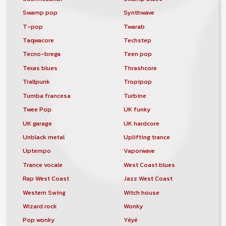
Swamp pop
Synthwave
T-pop
Twarab
Taqwacore
Techstep
Tecno-brega
Teen pop
Texas blues
Thrashcore
Trallpunk
Tropipop
Tumba francesa
Turbine
Twee Pop
UK funky
UK garage
UK hardcore
Unblack metal
Uplifting trance
Uptempo
Vaporwave
Trance vocale
West Coast blues
Rap West Coast
Jazz West Coast
Western Swing
Witch house
Wizard rock
Wonky
Pop wonky
Yéyé