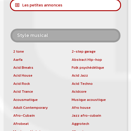
Les petites annonces
Style musical
2 tone
2-step garage
Aarfa
Abstract Hip-hop
Acid Breaks
Folk psychédélique
Acid House
Acid Jazz
Acid Rock
Acid Techno
Acid Trance
Acidcore
Acousmatique
Musique acoustique
Adult Contemporary
Afro house
Afro-Cubain
Jazz afro-cubain
Afrobeat
Aggrotech