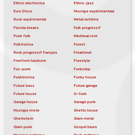
Ethnic electronica
Ethno-jazz
Euro Disco
Musique expérimentale
Rock expérimental
Metal extrême
Florida breaks
Folk progressif
Punk folk
Medieval rock
Folktronica
Forest
Rock progressif français
Freakbeat
Freeform hardcore
Freestyle
Fun-punk
Funkstep
Funktronica
Funky house
Future bass
Future garage
Future house
G-funk
Garage house
Garage punk
Musique mixte
Ghetto house
Ghettotech
Glam metal
Glam punk
Gospel blues
Musique gothique
Rock gothique