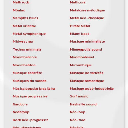
orchestre, DJ, etc... de chercher un/des
Math rock
Mathcore
musicen(s) ou un groupe, un orchestre,
Mbalax
Metalcore mélodique
un DJ, etc...
Memphis blues
Metal néo-classique
Metal oriental
Pirate Metal
Metal symphonique
Miami bass
Midwest rap
Musique minimaliste
Techno minimale
Minneapolis sound
Moombahcore
Moombahsoul
Moombahton
Mozambique
Musique concrète
Musique de variétés
Musiques du monde
Musique romantique
Música popular brasileira
Musique post-industrielle
Musique progressive
Surf music
Nardcore
Nashville sound
Nederpop
Néo-bop
Rock néo-progressif
Néo-trad
Néo-classicisme
Néofolk