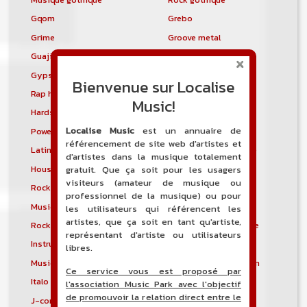
Gqom
Grebo
Grime
Groove metal
Guajira
Guaracha
Gypsy punk
Hardbag
Bienvenue sur Localise
Rap hardcore
Industrial hardcore
Music!
Hardstep
Hardstyle
Localise Music
est un annuaire de
Power noise
Heavenly voices
référencement de site web d'artistes et
Latin metal
Musique hindoustanie
d'artistes dans la musique totalement
House progressive
Tropical house
gratuit. Que ça soit pour les usagers
visiteurs (amateur de musique ou
Rock indépendant
Indietronica
professionnel de la musique) ou pour
Musique industrielle
Metal industriel
les utilisateurs qui référencent les
artistes, que ça soit en tant qu'artiste,
Rock industriel
Musique instrumentale
représentant d'artiste ou utilisateurs
Instrumental
Rock instrumental
libres.
Musique irlandaise
Rock progressif italien
Ce service vous est proposé par
Italo Disco
Italo house
l'association Music Park avec l'objectif
de promouvoir la relation direct entre le
J-core
J-pop