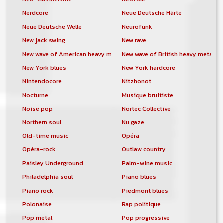
Nerdcore
Neue Deutsche Härte
Neue Deutsche Welle
Neurofunk
New jack swing
New rave
New wave of American heavy metal
New wave of British heavy metal
New York blues
New York hardcore
Nintendocore
Nitzhonot
Nocturne
Musique bruitiste
Noise pop
Nortec Collective
Northern soul
Nu gaze
Old-time music
Opéra
Opéra-rock
Outlaw country
Paisley Underground
Palm-wine music
Philadelphia soul
Piano blues
Piano rock
Piedmont blues
Polonaise
Rap politique
Pop metal
Pop progressive