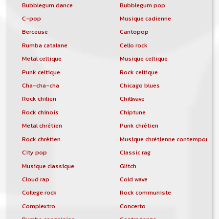
Bubblegum dance
Bubblegum pop
C-pop
Musique cadienne
Berceuse
Cantopop
Rumba catalane
Cello rock
Metal celtique
Musique celtique
Punk celtique
Rock celtique
Cha-cha-cha
Chicago blues
Rock chilien
Chillwave
Rock chinois
Chiptune
Metal chrétien
Punk chrétien
Rock chrétien
Musique chrétienne contemporain
City pop
Classic rag
Musique classique
Glitch
Cloud rap
Cold wave
College rock
Rock communiste
Complextro
Concerto