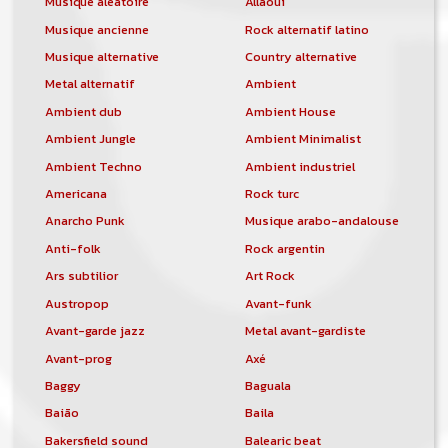
Musique aléatoire
Allaoui
Musique ancienne
Rock alternatif latino
Musique alternative
Country alternative
Metal alternatif
Ambient
Ambient dub
Ambient House
Ambient Jungle
Ambient Minimalist
Ambient Techno
Ambient industriel
Americana
Rock turc
Anarcho Punk
Musique arabo-andalouse
Anti-folk
Rock argentin
Ars subtilior
Art Rock
Austropop
Avant-funk
Avant-garde jazz
Metal avant-gardiste
Avant-prog
Axé
Baggy
Baguala
Baião
Baila
Bakersfield sound
Balearic beat