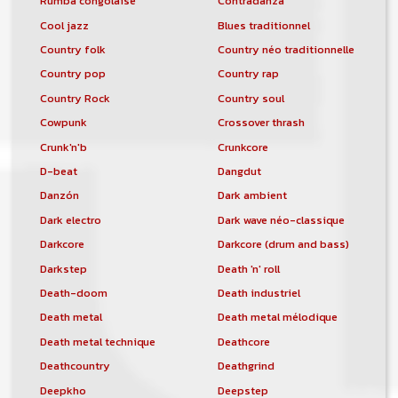
Rumba congolaise
Contradanza
Cool jazz
Blues traditionnel
Country folk
Country néo traditionnelle
Country pop
Country rap
Country Rock
Country soul
Cowpunk
Crossover thrash
Crunk'n'b
Crunkcore
D-beat
Dangdut
Danzón
Dark ambient
Dark electro
Dark wave néo-classique
Darkcore
Darkcore (drum and bass)
Darkstep
Death 'n' roll
Death-doom
Death industriel
Death metal
Death metal mélodique
Death metal technique
Deathcore
Deathcountry
Deathgrind
Deepkho
Deepstep