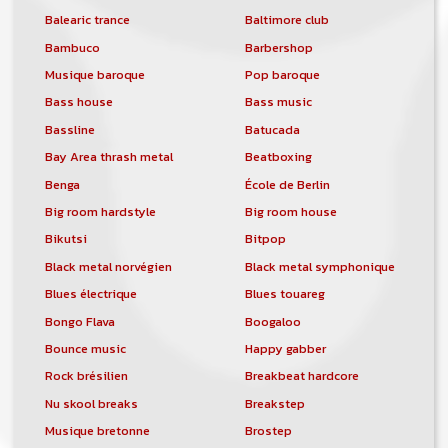
Balearic trance
Baltimore club
Bambuco
Barbershop
Musique baroque
Pop baroque
Bass house
Bass music
Bassline
Batucada
Bay Area thrash metal
Beatboxing
Benga
École de Berlin
Big room hardstyle
Big room house
Bikutsi
Bitpop
Black metal norvégien
Black metal symphonique
Blues électrique
Blues touareg
Bongo Flava
Boogaloo
Bounce music
Happy gabber
Rock brésilien
Breakbeat hardcore
Nu skool breaks
Breakstep
Musique bretonne
Brostep