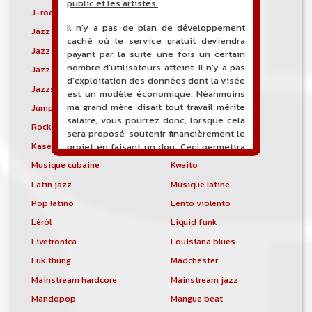
public et les artistes.
J-rock
Jangle pop
Il n'y a pas de plan de développement
Jazz blues
Jazz modal
caché où le service gratuit deviendra
Jazz Nouvelle-Orléans
Jazz punk
payant par la suite une fois un certain
nombre d'utilisateurs atteint. Il n'y a pas
Jazz vocal
Jazz-funk
d'exploitation des données dont la visée
Jazzstep
Jersey club
est un modèle économique. Néanmoins
ma grand mère disait tout travail mérite
Jump blues
Jump-up
salaire, vous pourrez donc, lorsque cela
Rock canadien
Kansas City blues
sera proposé, soutenir financièrement le
Kasékò
Kizomba
projet en faisant un don. Ceci permettra
de financer l'hébergement, le nom de
Musique cubaine
Kwaito
domaine, les heures de maintenance et
Latin jazz
Musique latine
de développement du site, et peut-être
une campagne de communication. Il va
Pop latino
Lento violento
de soit que l'ensemble de la
Léròl
Liquid funk
comptabilité sera totalement publique
visible directement sur le site.
Livetronica
Louisiana blues
Luk thung
Madchester
Un nouveau service de petites annonces
pour musicien vous est proposé sur le
Mainstream hardcore
Mainstream jazz
site. Ce service permet, lorsque vous
Mandopop
Mangue beat
êtes musiciens ou un groupe, un