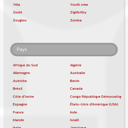
Yéla
Youth crew
Zeuhl
Ziglibithy
Zouglou
Zumba
Pays
Afrique du Sud
Algérie
Allemagne
Australie
Autriche
Benin
Brésil
Canada
Côte d'Ivoire
Congo République Démocratique
Espagne
États-Unis d'Amérique (USA)
France
Inde
Irlande
Israël
Italie
Jamaïque