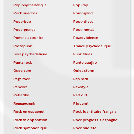
Pop psychédélique
Pop-rap
Rock suédois
Pornogrind
Post-bop
Post-disco
Post-grunge
Post-metal
Power electronics
Powerviolence
Protopunk
Trance psychédélique
Soul psychédélique
Punk blues
Punta rock
Punto guajiro
Queercore
Quiet storm
Raga rock
Rap rock
Rapcore
Rawstyle
Rebetiko
Red dirt
Reggaecrunk
Riot grrrl
Rock en espagnol
Rock identitaire français
Rock in opposition
Rock progressif espagnol
Rock symphonique
Rock sudiste