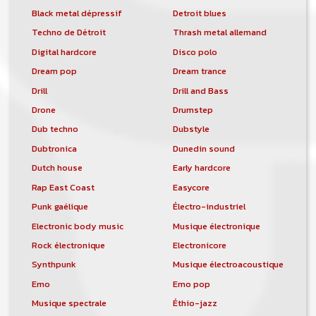
Black metal dépressif
Detroit blues
Techno de Détroit
Thrash metal allemand
Digital hardcore
Disco polo
Dream pop
Dream trance
Drill
Drill and Bass
Drone
Drumstep
Dub techno
Dubstyle
Dubtronica
Dunedin sound
Dutch house
Early hardcore
Rap East Coast
Easycore
Punk gaélique
Électro-industriel
Electronic body music
Musique électronique
Rock électronique
Electronicore
Synthpunk
Musique électroacoustique
Emo
Emo pop
Musique spectrale
Éthio-jazz