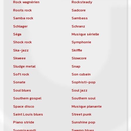
Rock wagnérien
Rocksteady
Roots rock
Sadcore
Samba rock
Sambass
Schlager
Schranz
Séga
Musique sérielle
Shock rock
Symphonie
Ska-jazz
Skiffle
Skweee
Slowcore
Sludge metal
Snap
Soft rock
Son cubain
Sonate
Sophisti-pop
Soul blues
Soul jazz
Southern gospel
Southern soul
Space disco
Musique planante
Saint Louis blues
Street punk
Piano stride
Sunshine pop
Suomisaundi
Swamp blues