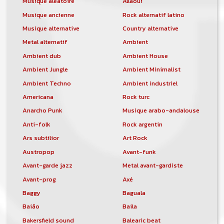
Musique aléatoire
Allaoui
Musique ancienne
Rock alternatif latino
Musique alternative
Country alternative
Metal alternatif
Ambient
Ambient dub
Ambient House
Ambient Jungle
Ambient Minimalist
Ambient Techno
Ambient industriel
Americana
Rock turc
Anarcho Punk
Musique arabo-andalouse
Anti-folk
Rock argentin
Ars subtilior
Art Rock
Austropop
Avant-funk
Avant-garde jazz
Metal avant-gardiste
Avant-prog
Axé
Baggy
Baguala
Baião
Baila
Bakersfield sound
Balearic beat