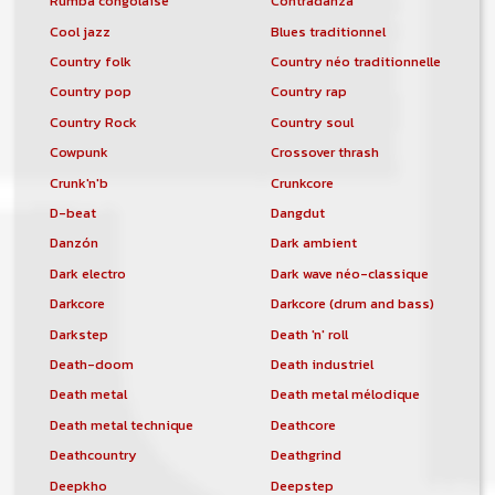
Rumba congolaise
Contradanza
Cool jazz
Blues traditionnel
Country folk
Country néo traditionnelle
Country pop
Country rap
Country Rock
Country soul
Cowpunk
Crossover thrash
Crunk'n'b
Crunkcore
D-beat
Dangdut
Danzón
Dark ambient
Dark electro
Dark wave néo-classique
Darkcore
Darkcore (drum and bass)
Darkstep
Death 'n' roll
Death-doom
Death industriel
Death metal
Death metal mélodique
Death metal technique
Deathcore
Deathcountry
Deathgrind
Deepkho
Deepstep