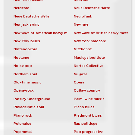
Nerdcore
Neue Deutsche Härte
Neue Deutsche Welle
Neurofunk
New jack swing
New rave
New wave of American heavy metal
New wave of British heavy metal
New York blues
New York hardcore
Nintendocore
Nitzhonot
Nocturne
Musique bruitiste
Noise pop
Nortec Collective
Northern soul
Nu gaze
Old-time music
Opéra
Opéra-rock
Outlaw country
Paisley Underground
Palm-wine music
Philadelphia soul
Piano blues
Piano rock
Piedmont blues
Polonaise
Rap politique
Pop metal
Pop progressive