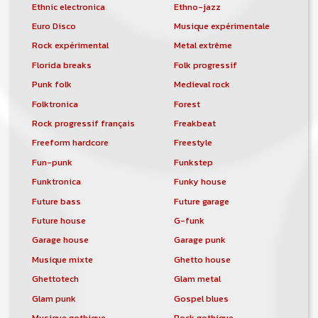
Ethnic electronica
Ethno-jazz
Euro Disco
Musique expérimentale
Rock expérimental
Metal extrême
Florida breaks
Folk progressif
Punk folk
Medieval rock
Folktronica
Forest
Rock progressif français
Freakbeat
Freeform hardcore
Freestyle
Fun-punk
Funkstep
Funktronica
Funky house
Future bass
Future garage
Future house
G-funk
Garage house
Garage punk
Musique mixte
Ghetto house
Ghettotech
Glam metal
Glam punk
Gospel blues
Musique gothique
Rock gothique