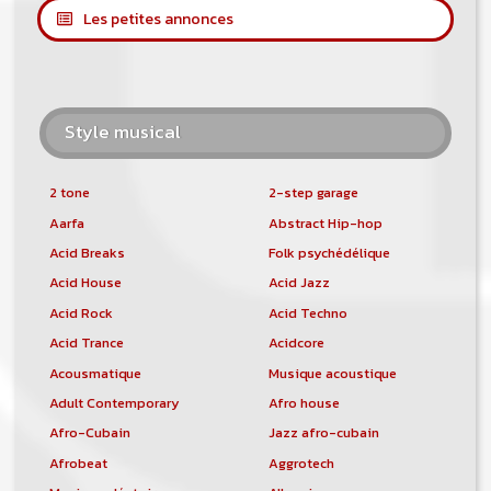
Les petites annonces
Style musical
2 tone
2-step garage
Aarfa
Abstract Hip-hop
Acid Breaks
Folk psychédélique
Acid House
Acid Jazz
Acid Rock
Acid Techno
Acid Trance
Acidcore
Acousmatique
Musique acoustique
Adult Contemporary
Afro house
Afro-Cubain
Jazz afro-cubain
Afrobeat
Aggrotech