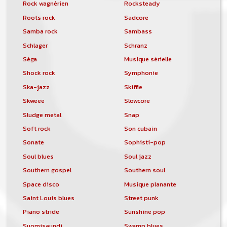
Rock wagnérien
Rocksteady
Roots rock
Sadcore
Samba rock
Sambass
Schlager
Schranz
Séga
Musique sérielle
Shock rock
Symphonie
Ska-jazz
Skiffle
Skweee
Slowcore
Sludge metal
Snap
Soft rock
Son cubain
Sonate
Sophisti-pop
Soul blues
Soul jazz
Southern gospel
Southern soul
Space disco
Musique planante
Saint Louis blues
Street punk
Piano stride
Sunshine pop
Suomisaundi
Swamp blues