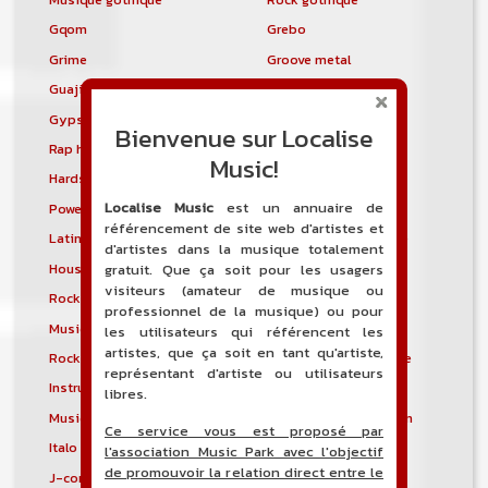
Gqom
Grebo
Grime
Groove metal
Guajira
Guaracha
Gypsy punk
Hardbag
Bienvenue sur Localise
Rap hardcore
Industrial hardcore
Music!
Hardstep
Hardstyle
Localise Music
est un annuaire de
Power noise
Heavenly voices
référencement de site web d'artistes et
Latin metal
Musique hindoustanie
d'artistes dans la musique totalement
House progressive
Tropical house
gratuit. Que ça soit pour les usagers
visiteurs (amateur de musique ou
Rock indépendant
Indietronica
professionnel de la musique) ou pour
Musique industrielle
Metal industriel
les utilisateurs qui référencent les
artistes, que ça soit en tant qu'artiste,
Rock industriel
Musique instrumentale
représentant d'artiste ou utilisateurs
Instrumental
Rock instrumental
libres.
Musique irlandaise
Rock progressif italien
Ce service vous est proposé par
Italo Disco
Italo house
l'association Music Park avec l'objectif
de promouvoir la relation direct entre le
J-core
J-pop