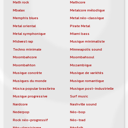
orchestre, DJ, etc... de chercher un/des
Math rock
Mathcore
musicen(s) ou un groupe, un orchestre,
Mbalax
Metalcore mélodique
un DJ, etc...
Memphis blues
Metal néo-classique
Metal oriental
Pirate Metal
Metal symphonique
Miami bass
Midwest rap
Musique minimaliste
Techno minimale
Minneapolis sound
Moombahcore
Moombahsoul
Moombahton
Mozambique
Musique concrète
Musique de variétés
Musiques du monde
Musique romantique
Música popular brasileira
Musique post-industrielle
Musique progressive
Surf music
Nardcore
Nashville sound
Nederpop
Néo-bop
Rock néo-progressif
Néo-trad
Néo-classicisme
Néofolk