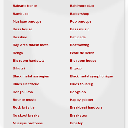
Balearic trance
Baltimore club
Bambuco
Barbershop
Musique baroque
Pop baroque
Bass house
Bass music
Bassline
Batucada
Bay Area thrash metal
Beatboxing
Benga
École de Berlin
Big room hardstyle
Big room house
Bikutsi
Bitpop
Black metal norvégien
Black metal symphonique
Blues électrique
Blues touareg
Bongo Flava
Boogaloo
Bounce music
Happy gabber
Rock brésilien
Breakbeat hardcore
Nu skool breaks
Breakstep
Musique bretonne
Brostep