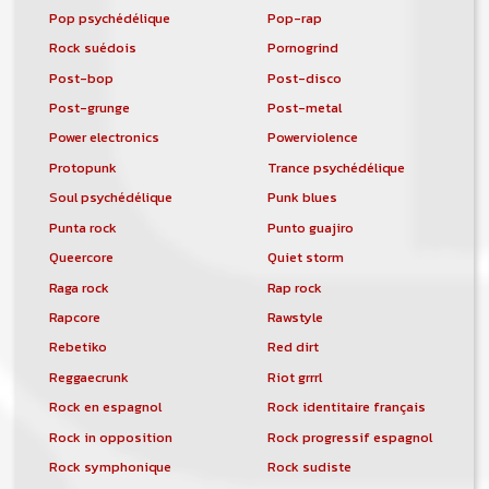
Pop psychédélique
Pop-rap
Rock suédois
Pornogrind
Post-bop
Post-disco
Post-grunge
Post-metal
Power electronics
Powerviolence
Protopunk
Trance psychédélique
Soul psychédélique
Punk blues
Punta rock
Punto guajiro
Queercore
Quiet storm
Raga rock
Rap rock
Rapcore
Rawstyle
Rebetiko
Red dirt
Reggaecrunk
Riot grrrl
Rock en espagnol
Rock identitaire français
Rock in opposition
Rock progressif espagnol
Rock symphonique
Rock sudiste