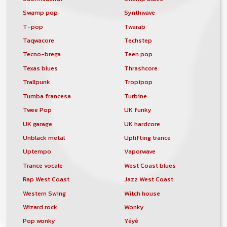
Swamp pop
Synthwave
T-pop
Twarab
Taqwacore
Techstep
Tecno-brega
Teen pop
Texas blues
Thrashcore
Trallpunk
Tropipop
Tumba francesa
Turbine
Twee Pop
UK funky
UK garage
UK hardcore
Unblack metal
Uplifting trance
Uptempo
Vaporwave
Trance vocale
West Coast blues
Rap West Coast
Jazz West Coast
Western Swing
Witch house
Wizard rock
Wonky
Pop wonky
Yéyé