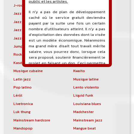
public et les artistes.
J-rock
Jangle pop
Il n'y a pas de plan de développement
Jazz blues
Jazz modal
caché où le service gratuit deviendra
Jazz Nouvelle-Orléans
Jazz punk
payant par la suite une fois un certain
nombre d'utilisateurs atteint. Il n'y a pas
Jazz vocal
Jazz-funk
d'exploitation des données dont la visée
Jazzstep
Jersey club
est un modèle économique. Néanmoins
ma grand mère disait tout travail mérite
Jump blues
Jump-up
salaire, vous pourrez donc, lorsque cela
Rock canadien
Kansas City blues
sera proposé, soutenir financièrement le
Kasékò
Kizomba
projet en faisant un don. Ceci permettra
de financer l'hébergement, le nom de
Musique cubaine
Kwaito
domaine, les heures de maintenance et
Latin jazz
Musique latine
de développement du site, et peut-être
une campagne de communication. Il va
Pop latino
Lento violento
de soit que l'ensemble de la
Léròl
Liquid funk
comptabilité sera totalement publique
visible directement sur le site.
Livetronica
Louisiana blues
Luk thung
Madchester
Un nouveau service de petites annonces
pour musicien vous est proposé sur le
Mainstream hardcore
Mainstream jazz
site. Ce service permet, lorsque vous
Mandopop
Mangue beat
êtes musiciens ou un groupe, un