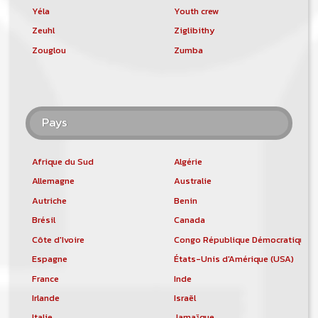
Yéla
Youth crew
Zeuhl
Ziglibithy
Zouglou
Zumba
Pays
Afrique du Sud
Algérie
Allemagne
Australie
Autriche
Benin
Brésil
Canada
Côte d'Ivoire
Congo République Démocratique
Espagne
États-Unis d'Amérique (USA)
France
Inde
Irlande
Israël
Italie
Jamaïque