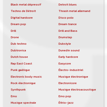
Black metal dépressif
Detroit blues
Techno de Détroit
Thrash metal allemand
Digital hardcore
Disco polo
Dream pop
Dream trance
Drill
Drill and Bass
Drone
Drumstep
Dub techno
Dubstyle
Dubtronica
Dunedin sound
Dutch house
Early hardcore
Rap East Coast
Easycore
Punk gaélique
Électro-industriel
Electronic body music
Musique électronique
Rock électronique
Electronicore
Synthpunk
Musique électroacoustique
Emo
Emo pop
Musique spectrale
Éthio-jazz