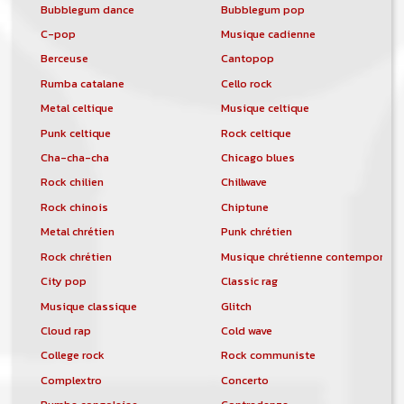
Bubblegum dance
Bubblegum pop
C-pop
Musique cadienne
Berceuse
Cantopop
Rumba catalane
Cello rock
Metal celtique
Musique celtique
Punk celtique
Rock celtique
Cha-cha-cha
Chicago blues
Rock chilien
Chillwave
Rock chinois
Chiptune
Metal chrétien
Punk chrétien
Rock chrétien
Musique chrétienne contemporain
City pop
Classic rag
Musique classique
Glitch
Cloud rap
Cold wave
College rock
Rock communiste
Complextro
Concerto