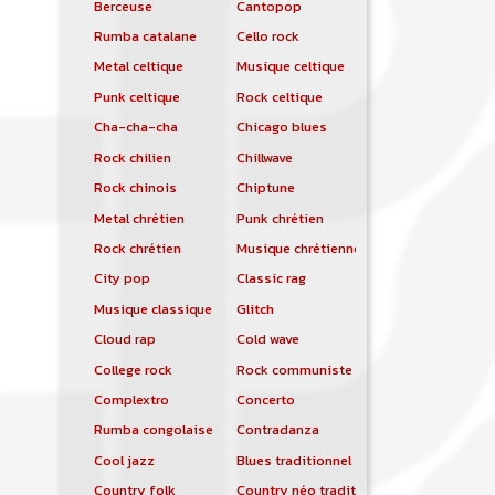
Berceuse
Cantopop
Rumba catalane
Cello rock
Metal celtique
Musique celtique
Punk celtique
Rock celtique
Cha-cha-cha
Chicago blues
Rock chilien
Chillwave
Rock chinois
Chiptune
Metal chrétien
Punk chrétien
Rock chrétien
Musique chrétienne contemporaine
City pop
Classic rag
Musique classique
Glitch
Cloud rap
Cold wave
College rock
Rock communiste
Complextro
Concerto
Rumba congolaise
Contradanza
Cool jazz
Blues traditionnel
Country folk
Country néo traditionnelle