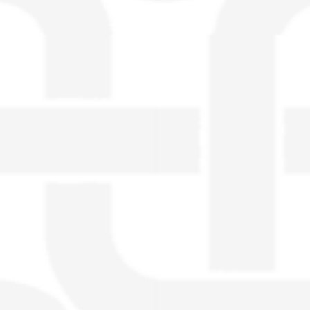
visible directement sur le site.
Un nouveau service de petites annonces
pour musicien vous est proposé sur le
site. Ce service permet, lorsque vous
êtes musiciens ou un groupe, un
orchestre, DJ, etc... de chercher un/des
musicen(s) ou un groupe, un orchestre,
un DJ, etc...