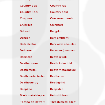
Country pop
Country rap
Country Rock
Country soul
Cowpunk
Crossover thrash
Crunk'n'b
Crunkcore
D-beat
Dangdut
Danzón
Dark ambient
Dark electro
Dark wave néo-classique
Darkcore
Darkcore (drum and bass)
Darkstep
Death 'n' roll
Death-doom
Death industriel
Death metal
Death metal mélodique
Death metal technique
Deathcore
Deathcountry
Deathgrind
Deepkho
Deepstep
Black metal dépressif
Detroit blues
Techno de Détroit
Thrash metal allemand