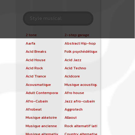
Style musical
2 tone
2-step garage
Aarfa
Abstract Hip-hop
Acid Breaks
Folk psychédélique
Acid House
Acid Jazz
Acid Rock
Acid Techno
Acid Trance
Acidcore
Acousmatique
Musique acoustique
Adult Contemporary
Afro house
Afro-Cubain
Jazz afro-cubain
Afrobeat
Aggrotech
Musique aléatoire
Allaoui
Musique ancienne
Rock alternatif latino
Musique alternative
Country alternative