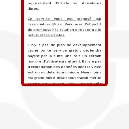
représentant d'artiste ou utilisateurs
libres.
Ce service vous est proposé par
l'association Music Park avec l'objectif
de promouvoir la relation direct entre le
public et les artistes.
Il n'y a pas de plan de développement
caché où le service gratuit deviendra
payant par la suite une fois un certain
nombre d'utilisateurs atteint. Il n'y a pas
d'exploitation des données dont la visée
est un modèle économique. Néanmoins
ma grand mère disait tout travail mérite
salaire, vous pourrez donc, lorsque cela
sera proposé, soutenir financièrement le
projet en faisant un don. Ceci permettra
de financer l'hébergement, le nom de
domaine, les heures de maintenance et
de développement du site, et peut-être
une campagne de communication. Il va
de soit que l'ensemble de la
comptabilité sera totalement publique