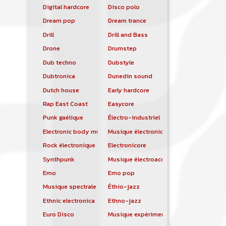
Digital hardcore
Disco polo
Dream pop
Dream trance
Drill
Drill and Bass
Drone
Drumstep
Dub techno
Dubstyle
Dubtronica
Dunedin sound
Dutch house
Early hardcore
Rap East Coast
Easycore
Punk gaélique
Électro-industriel
Electronic body music
Musique électronique
Rock électronique
Electronicore
Synthpunk
Musique électroacoustique
Emo
Emo pop
Musique spectrale
Éthio-jazz
Ethnic electronica
Ethno-jazz
Euro Disco
Musique expérimentale