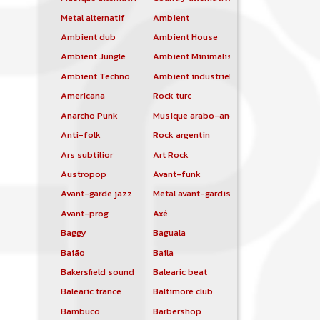
Metal alternatif
Ambient
Ambient dub
Ambient House
Ambient Jungle
Ambient Minimalist
Ambient Techno
Ambient industriel
Americana
Rock turc
Anarcho Punk
Musique arabo-andalouse
Anti-folk
Rock argentin
Ars subtilior
Art Rock
Austropop
Avant-funk
Avant-garde jazz
Metal avant-gardiste
Avant-prog
Axé
Baggy
Baguala
Baião
Baila
Bakersfield sound
Balearic beat
Balearic trance
Baltimore club
Bambuco
Barbershop