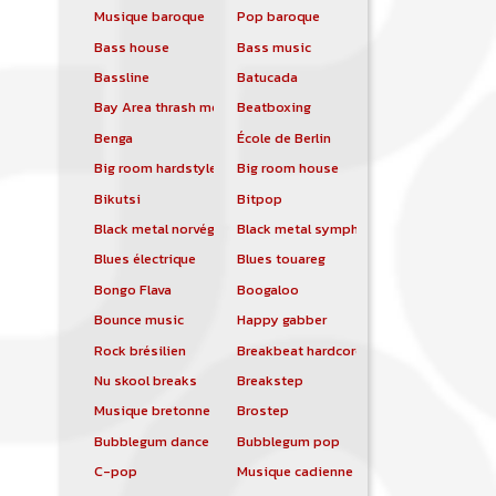
Musique baroque
Pop baroque
Bass house
Bass music
Bassline
Batucada
Bay Area thrash metal
Beatboxing
Benga
École de Berlin
Big room hardstyle
Big room house
Bikutsi
Bitpop
Black metal norvégien
Black metal symphonique
Blues électrique
Blues touareg
Bongo Flava
Boogaloo
Bounce music
Happy gabber
Rock brésilien
Breakbeat hardcore
Nu skool breaks
Breakstep
Musique bretonne
Brostep
Bubblegum dance
Bubblegum pop
C-pop
Musique cadienne