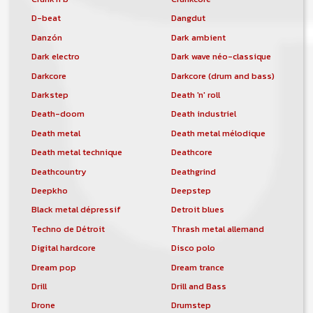
D-beat
Dangdut
Danzón
Dark ambient
Dark electro
Dark wave néo-classique
Darkcore
Darkcore (drum and bass)
Darkstep
Death 'n' roll
Death-doom
Death industriel
Death metal
Death metal mélodique
Death metal technique
Deathcore
Deathcountry
Deathgrind
Deepkho
Deepstep
Black metal dépressif
Detroit blues
Techno de Détroit
Thrash metal allemand
Digital hardcore
Disco polo
Dream pop
Dream trance
Drill
Drill and Bass
Drone
Drumstep