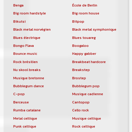
Benga
École de Berlin
Big room hardstyle
Big room house
Bikutsi
Bitpop
Black metal norvégien
Black metal symphonique
Blues électrique
Blues touareg
Bongo Flava
Boogaloo
Bounce music
Happy gabber
Rock brésilien
Breakbeat hardcore
Nu skool breaks
Breakstep
Musique bretonne
Brostep
Bubblegum dance
Bubblegum pop
C-pop
Musique cadienne
Berceuse
Cantopop
Rumba catalane
Cello rock
Metal celtique
Musique celtique
Punk celtique
Rock celtique