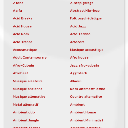
2 tone
2-step garage
Aarfa
Abstract Hip-hop
Acid Breaks
Folk psychédélique
Acid House
Acid Jazz
Acid Rock
Acid Techno
Acid Trance
Acidcore
Acousmatique
Musique acoustique
Adult Contemporary
Afro house
Afro-Cubain
Jazz afro-cubain
Afrobeat
Aggrotech
Musique aléatoire
Allaoui
Musique ancienne
Rock alternatif latino
Musique alternative
Country alternative
Metal alternatif
Ambient
Ambient dub
Ambient House
Ambient Jungle
Ambient Minimalist
Ambient Techno
Ambient industriel