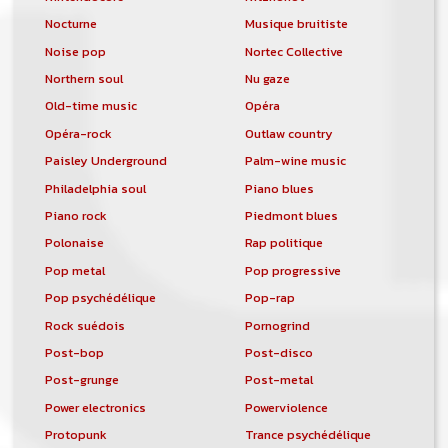
Nocturne
Musique bruitiste
Noise pop
Nortec Collective
Northern soul
Nu gaze
Old-time music
Opéra
Opéra-rock
Outlaw country
Paisley Underground
Palm-wine music
Philadelphia soul
Piano blues
Piano rock
Piedmont blues
Polonaise
Rap politique
Pop metal
Pop progressive
Pop psychédélique
Pop-rap
Rock suédois
Pornogrind
Post-bop
Post-disco
Post-grunge
Post-metal
Power electronics
Powerviolence
Protopunk
Trance psychédélique