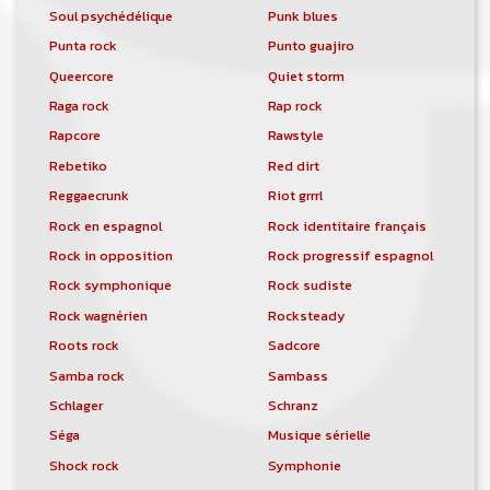
Soul psychédélique
Punk blues
Punta rock
Punto guajiro
Queercore
Quiet storm
Raga rock
Rap rock
Rapcore
Rawstyle
Rebetiko
Red dirt
Reggaecrunk
Riot grrrl
Rock en espagnol
Rock identitaire français
Rock in opposition
Rock progressif espagnol
Rock symphonique
Rock sudiste
Rock wagnérien
Rocksteady
Roots rock
Sadcore
Samba rock
Sambass
Schlager
Schranz
Séga
Musique sérielle
Shock rock
Symphonie