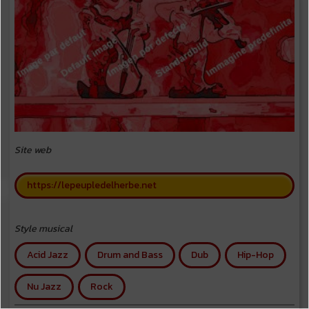
Site web
https://lepeupledelherbe.net
Style musical
Acid Jazz
Drum and Bass
Dub
Hip-Hop
Nu Jazz
Rock