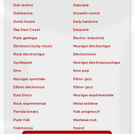
Dub techno
Dubstyle
Dubtronica
Dunedin sound
Dutch house
Early hardcore
Rap East Coast
Easycore
Punk gaélique
Électro-industriel
Electronic body music
Musique électronique
Rock électronique
Electronicore
Synthpunk
Musique électroacoustique
Emo
Emo pop
Musique spectrale
Éthio-jazz
Ethnic electronica
Ethno-jazz
Euro Disco
Musique expérimentale
Rock expérimental
Metal extrême
Florida breaks
Folk progressif
Punk folk
Medieval rock
Folktronica
Forest