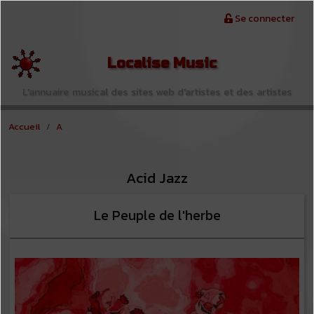
Aller au contenu principal
Menu du compte de l'utilisateur
Se connecter
Localise Music
L'annuaire musical des sites web d'artistes et des artistes
Accueil
A
Acid Jazz
Le Peuple de l'herbe