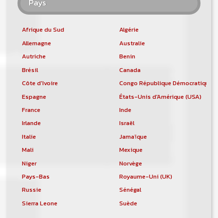
Pays
Afrique du Sud
Algérie
Allemagne
Australie
Autriche
Benin
Brésil
Canada
Côte d'Ivoire
Congo République Démocratique
Espagne
États-Unis d'Amérique (USA)
France
Inde
Irlande
Israël
Italie
Jamaïque
Mali
Mexique
Niger
Norvège
Pays-Bas
Royaume-Uni (UK)
Russie
Sénégal
Sierra Leone
Suède