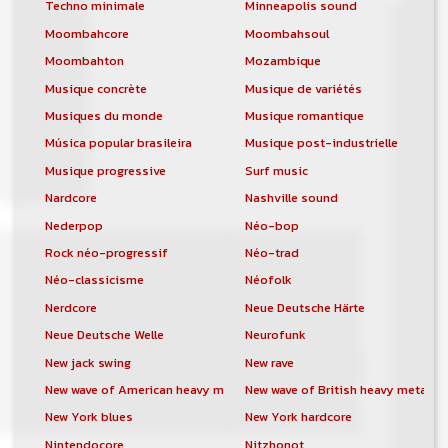
Techno minimale
Minneapolis sound
Moombahcore
Moombahsoul
Moombahton
Mozambique
Musique concrète
Musique de variétés
Musiques du monde
Musique romantique
Música popular brasileira
Musique post-industrielle
Musique progressive
Surf music
Nardcore
Nashville sound
Nederpop
Néo-bop
Rock néo-progressif
Néo-trad
Néo-classicisme
Néofolk
Nerdcore
Neue Deutsche Härte
Neue Deutsche Welle
Neurofunk
New jack swing
New rave
New wave of American heavy metal
New wave of British heavy metal
New York blues
New York hardcore
Nintendocore
Nitzhonot