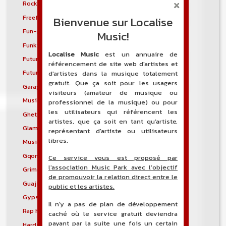
Rock progressif français
Freakbeat
Freeform hardcore
Freestyle
Bienvenue sur Localise
Fun-punk
Funkstep
Music!
Funktronica
Funky house
Localise Music
est un annuaire de
Future bass
Future garage
référencement de site web d'artistes et
Future house
G-funk
d'artistes dans la musique totalement
gratuit. Que ça soit pour les usagers
Garage house
Garage punk
visiteurs (amateur de musique ou
Musique mixte
Ghetto house
professionnel de la musique) ou pour
les utilisateurs qui référencent les
Ghettotech
Glam metal
artistes, que ça soit en tant qu'artiste,
Glam punk
Gospel blues
représentant d'artiste ou utilisateurs
libres.
Musique gothique
Rock gothique
Gqom
Grebo
Ce service vous est proposé par
l'association Music Park avec l'objectif
Grime
Groove metal
de promouvoir la relation direct entre le
Guajira
Guaracha
public et les artistes.
Gypsy punk
Hardbag
Il n'y a pas de plan de développement
Rap hardcore
Industrial hardcore
caché où le service gratuit deviendra
payant par la suite une fois un certain
Hardstep
Hardstyle