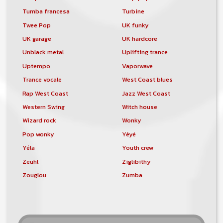
Tumba francesa
Turbine
Twee Pop
UK funky
UK garage
UK hardcore
Unblack metal
Uplifting trance
Uptempo
Vaporwave
Trance vocale
West Coast blues
Rap West Coast
Jazz West Coast
Western Swing
Witch house
Wizard rock
Wonky
Pop wonky
Yéyé
Yéla
Youth crew
Zeuhl
Ziglibithy
Zouglou
Zumba