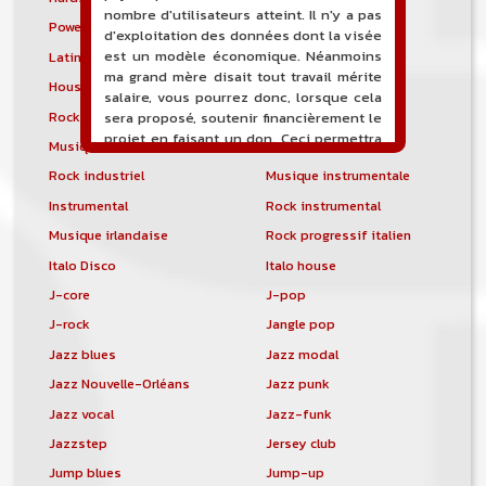
nombre d'utilisateurs atteint. Il n'y a pas
Power noise
Heavenly voices
d'exploitation des données dont la visée
est un modèle économique. Néanmoins
Latin metal
Musique hindoustanie
ma grand mère disait tout travail mérite
House progressive
Tropical house
salaire, vous pourrez donc, lorsque cela
Rock indépendant
Indietronica
sera proposé, soutenir financièrement le
projet en faisant un don. Ceci permettra
Musique industrielle
Metal industriel
de financer l'hébergement, le nom de
Rock industriel
Musique instrumentale
domaine, les heures de maintenance et
de développement du site, et peut-être
Instrumental
Rock instrumental
une campagne de communication. Il va
Musique irlandaise
Rock progressif italien
de soit que l'ensemble de la
comptabilité sera totalement publique
Italo Disco
Italo house
visible directement sur le site.
J-core
J-pop
Un nouveau service de petites annonces
J-rock
Jangle pop
pour musicien vous est proposé sur le
Jazz blues
Jazz modal
site. Ce service permet, lorsque vous
êtes musiciens ou un groupe, un
Jazz Nouvelle-Orléans
Jazz punk
orchestre, DJ, etc... de chercher un/des
Jazz vocal
Jazz-funk
musicen(s) ou un groupe, un orchestre,
Jazzstep
Jersey club
un DJ, etc...
Jump blues
Jump-up