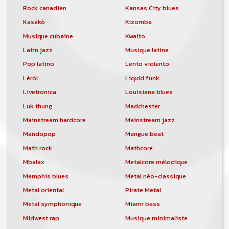
Rock canadien
Kansas City blues
Kasékò
Kizomba
Musique cubaine
Kwaito
Latin jazz
Musique latine
Pop latino
Lento violento
Léròl
Liquid funk
Livetronica
Louisiana blues
Luk thung
Madchester
Mainstream hardcore
Mainstream jazz
Mandopop
Mangue beat
Math rock
Mathcore
Mbalax
Metalcore mélodique
Memphis blues
Metal néo-classique
Metal oriental
Pirate Metal
Metal symphonique
Miami bass
Midwest rap
Musique minimaliste