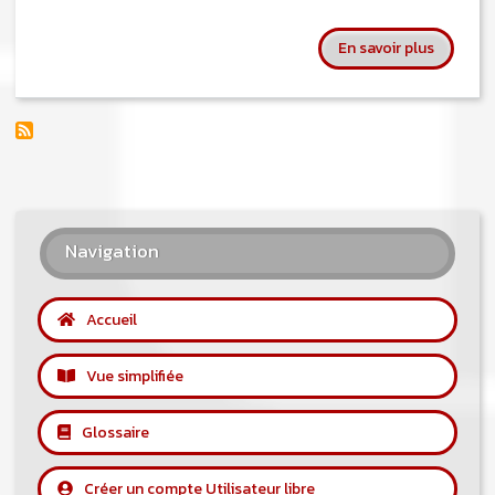
sur Le P
En savoir plus
Navigation
Accueil
Vue simplifiée
Glossaire
Créer un compte Utilisateur libre