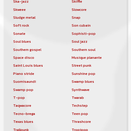
Ska-jazz
Skiffle
Skweee
Slowcore
Sludge metal
Snap
Soft rock
Son cubain
Sonate
Sophisti-pop
Soul blues
Soul jazz
Southern gospel
Southern soul
Space disco
Musique planante
Saint Louis blues
Street punk
Piano stride
Sunshine pop
Suomisaundi
Swamp blues
Swamp pop
Synthwave
T-pop
Twarab
Taqwacore
Techstep
Tecno-brega
Teen pop
Texas blues
Thrashcore
Trallpunk
Tropipop