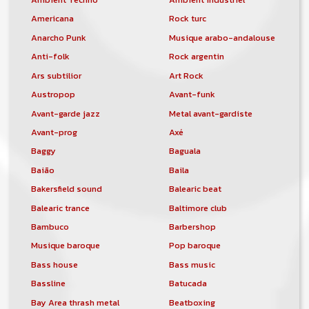
Americana
Rock turc
Anarcho Punk
Musique arabo-andalouse
Anti-folk
Rock argentin
Ars subtilior
Art Rock
Austropop
Avant-funk
Avant-garde jazz
Metal avant-gardiste
Avant-prog
Axé
Baggy
Baguala
Baião
Baila
Bakersfield sound
Balearic beat
Balearic trance
Baltimore club
Bambuco
Barbershop
Musique baroque
Pop baroque
Bass house
Bass music
Bassline
Batucada
Bay Area thrash metal
Beatboxing