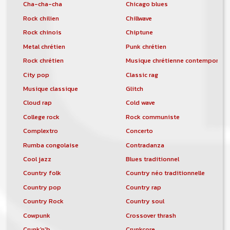
Cha-cha-cha
Chicago blues
Rock chilien
Chillwave
Rock chinois
Chiptune
Metal chrétien
Punk chrétien
Rock chrétien
Musique chrétienne contemporain
City pop
Classic rag
Musique classique
Glitch
Cloud rap
Cold wave
College rock
Rock communiste
Complextro
Concerto
Rumba congolaise
Contradanza
Cool jazz
Blues traditionnel
Country folk
Country néo traditionnelle
Country pop
Country rap
Country Rock
Country soul
Cowpunk
Crossover thrash
Crunk'n'b
Crunkcore