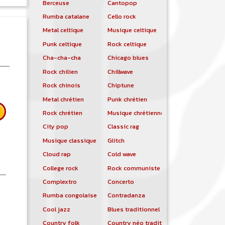
Berceuse
Cantopop
Rumba catalane
Cello rock
Metal celtique
Musique celtique
Punk celtique
Rock celtique
Cha-cha-cha
Chicago blues
Rock chilien
Chillwave
Rock chinois
Chiptune
Metal chrétien
Punk chrétien
Rock chrétien
Musique chrétienne contemporaine
City pop
Classic rag
Musique classique
Glitch
Cloud rap
Cold wave
College rock
Rock communiste
Complextro
Concerto
Rumba congolaise
Contradanza
 Asian Dub Foundation
Cool jazz
Blues traditionnel
Country folk
Country néo traditionnelle