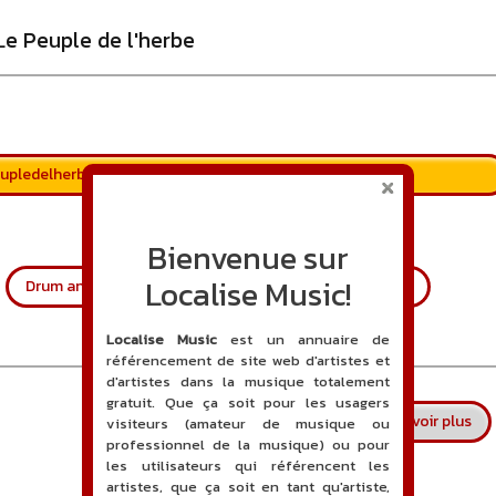
Le Peuple de l'herbe
eupledelherbe.net
Bienvenue sur
Localise Music!
Drum and Bass
Dub
Hip-Hop
Nu Jazz
Localise Music
est un annuaire de
référencement de site web d'artistes et
d'artistes dans la musique totalement
gratuit. Que ça soit pour les usagers
sur
En savoir plus
visiteurs (amateur de musique ou
professionnel de la musique) ou pour
les utilisateurs qui référencent les
artistes, que ça soit en tant qu'artiste,