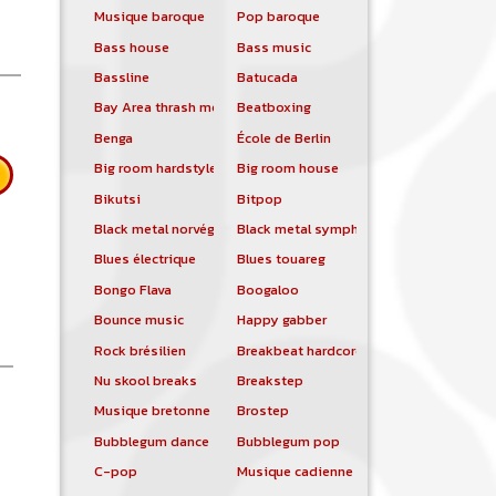
Musique baroque
Pop baroque
Bass house
Bass music
Bassline
Batucada
Bay Area thrash metal
Beatboxing
Benga
École de Berlin
Big room hardstyle
Big room house
Bikutsi
Bitpop
Black metal norvégien
Black metal symphonique
Blues électrique
Blues touareg
Bongo Flava
Boogaloo
Bounce music
Happy gabber
Rock brésilien
Breakbeat hardcore
Nu skool breaks
Breakstep
Musique bretonne
Brostep
 Le Peuple de l'herbe
Bubblegum dance
Bubblegum pop
C-pop
Musique cadienne