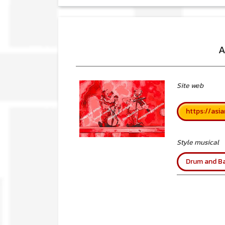
A
Site web
https://asi
Style musical
Drum and B