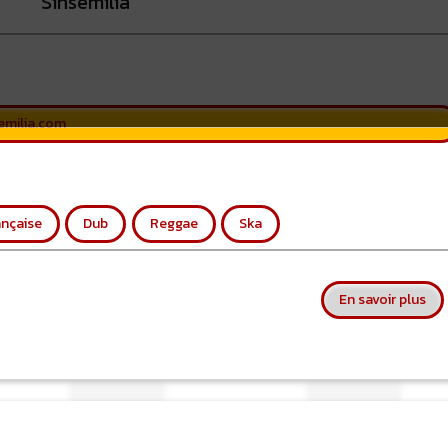
Sinsemilia
semilia.com
nçaise
Dub
Reggae
Ska
sur
En savoir plus