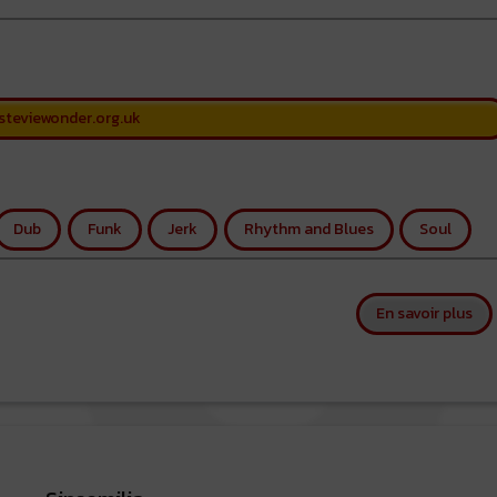
steviewonder.org.uk
Dub
Funk
Jerk
Rhythm and Blues
Soul
sur
En savoir plus