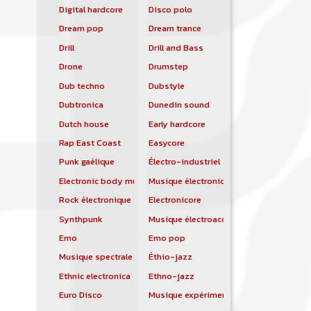
Digital hardcore
Disco polo
Dream pop
Dream trance
Drill
Drill and Bass
Drone
Drumstep
Dub techno
Dubstyle
Dubtronica
Dunedin sound
Dutch house
Early hardcore
Rap East Coast
Easycore
Punk gaélique
Électro-industriel
Electronic body music
Musique électronique
Rock électronique
Electronicore
Synthpunk
Musique électroacoustique
Emo
Emo pop
Musique spectrale
Éthio-jazz
Ethnic electronica
Ethno-jazz
Euro Disco
Musique expérimentale