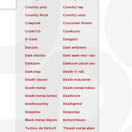
Country pop
Country rap
Country Rock
Country soul
Cowpunk
Crossover thrash
Crunk'n'b
Crunkcore
D-beat
Dangdut
Danzón
Dark ambient
Dark electro
Dark wave néo-classique
Darkcore
Darkcore (drum and bass)
Darkstep
Death 'n' roll
Death-doom
Death industriel
Death metal
Death metal mélodique
Death metal technique
Deathcore
Deathcountry
Deathgrind
Deepkho
Deepstep
Black metal dépressif
Detroit blues
Techno de Détroit
Thrash metal allemand