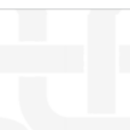
visible directement sur le site.
Un nouveau service de petites annonces
pour musicien vous est proposé sur le
site. Ce service permet, lorsque vous
êtes musiciens ou un groupe, un
orchestre, DJ, etc... de chercher un/des
musicen(s) ou un groupe, un orchestre,
un DJ, etc...