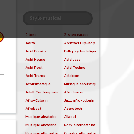
Style musical
2 tone
2-step garage
Aarfa
Abstract Hip-hop
Acid Breaks
Folk psychédélique
Acid House
Acid Jazz
Acid Rock
Acid Techno
Acid Trance
Acidcore
Acousmatique
Musique acoustique
 Sinsemilia
Adult Contemporary
Afro house
Afro-Cubain
Jazz afro-cubain
Afrobeat
Aggrotech
Musique aléatoire
Allaoui
Musique ancienne
Rock alternatif latino
Musique alternative
Country alternative