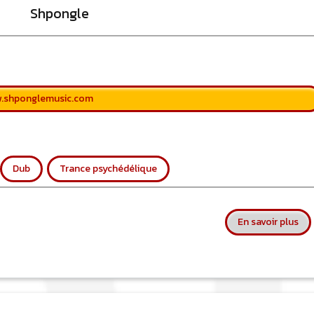
Shpongle
w.shponglemusic.com
Dub
Trance psychédélique
sur
En savoir plus