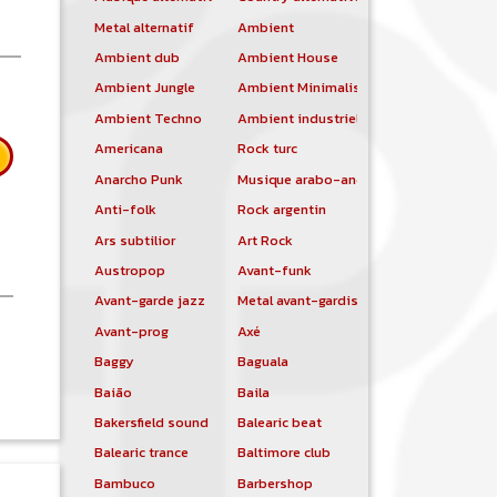
Metal alternatif
Ambient
Ambient dub
Ambient House
Ambient Jungle
Ambient Minimalist
Ambient Techno
Ambient industriel
Americana
Rock turc
Anarcho Punk
Musique arabo-andalouse
Anti-folk
Rock argentin
Ars subtilior
Art Rock
Austropop
Avant-funk
Avant-garde jazz
Metal avant-gardiste
Avant-prog
Axé
 Shpongle
Baggy
Baguala
Baião
Baila
Bakersfield sound
Balearic beat
Balearic trance
Baltimore club
Bambuco
Barbershop