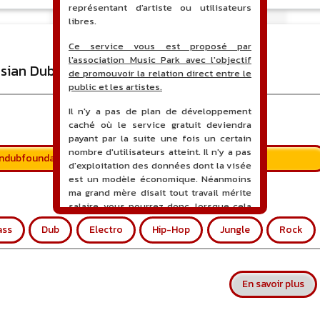
représentant d'artiste ou utilisateurs
libres.
Ce service vous est proposé par
l'association Music Park avec l'objectif
sian Dub Foundation
de promouvoir la relation direct entre le
public et les artistes.
Il n'y a pas de plan de développement
caché où le service gratuit deviendra
payant par la suite une fois un certain
nombre d'utilisateurs atteint. Il n'y a pas
andubfoundation.com/site/
d'exploitation des données dont la visée
est un modèle économique. Néanmoins
ma grand mère disait tout travail mérite
salaire, vous pourrez donc, lorsque cela
sera proposé, soutenir financièrement le
ass
Dub
Electro
Hip-Hop
Jungle
Rock
projet en faisant un don. Ceci permettra
de financer l'hébergement, le nom de
domaine, les heures de maintenance et
de développement du site, et peut-être
sur
En savoir plus
une campagne de communication. Il va
de soit que l'ensemble de la
comptabilité sera totalement publique