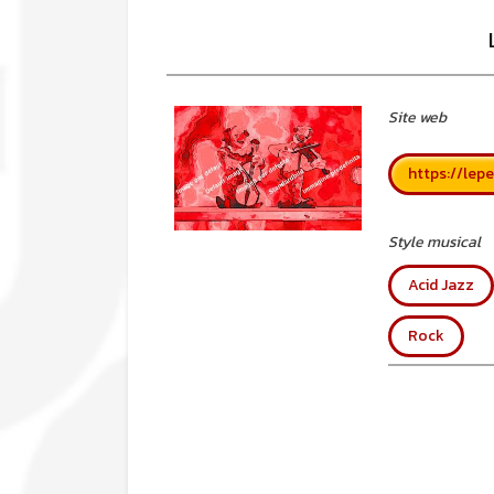
Site web
https://lep
Style musical
Acid Jazz
Rock