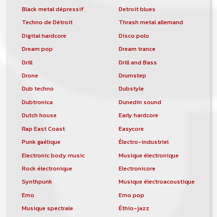
Black metal dépressif
Detroit blues
Techno de Détroit
Thrash metal allemand
Digital hardcore
Disco polo
Dream pop
Dream trance
Drill
Drill and Bass
Drone
Drumstep
Dub techno
Dubstyle
Dubtronica
Dunedin sound
Dutch house
Early hardcore
Rap East Coast
Easycore
Punk gaélique
Électro-industriel
Electronic body music
Musique électronique
Rock électronique
Electronicore
Synthpunk
Musique électroacoustique
Emo
Emo pop
Musique spectrale
Éthio-jazz