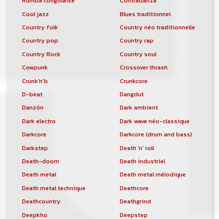
Rumba congolaise
Contradanza
Cool jazz
Blues traditionnel
Country folk
Country néo traditionnelle
Country pop
Country rap
Country Rock
Country soul
Cowpunk
Crossover thrash
Crunk'n'b
Crunkcore
D-beat
Dangdut
Danzón
Dark ambient
Dark electro
Dark wave néo-classique
Darkcore
Darkcore (drum and bass)
Darkstep
Death 'n' roll
Death-doom
Death industriel
Death metal
Death metal mélodique
Death metal technique
Deathcore
Deathcountry
Deathgrind
Deepkho
Deepstep