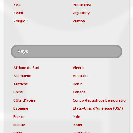
Yéla
Youth crew
Zeuhl
Ziglibithy
Zouglou
Zumba
Pays
Afrique du Sud
Algérie
Allemagne
Australie
Autriche
Benin
Brésil
Canada
Côte d'Ivoire
Congo République Démocratique
Espagne
États-Unis d'Amérique (USA)
France
Inde
Irlande
Israël
Italie
Jamaïque