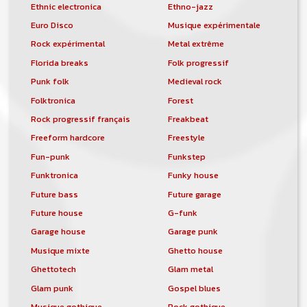
Ethnic electronica
Ethno-jazz
Euro Disco
Musique expérimentale
Rock expérimental
Metal extrême
Florida breaks
Folk progressif
Punk folk
Medieval rock
Folktronica
Forest
Rock progressif français
Freakbeat
Freeform hardcore
Freestyle
Fun-punk
Funkstep
Funktronica
Funky house
Future bass
Future garage
Future house
G-funk
Garage house
Garage punk
Musique mixte
Ghetto house
Ghettotech
Glam metal
Glam punk
Gospel blues
Musique gothique
Rock gothique