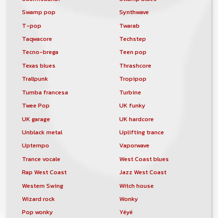
Swamp pop
Synthwave
T-pop
Twarab
Taqwacore
Techstep
Tecno-brega
Teen pop
Texas blues
Thrashcore
Trallpunk
Tropipop
Tumba francesa
Turbine
Twee Pop
UK funky
UK garage
UK hardcore
Unblack metal
Uplifting trance
Uptempo
Vaporwave
Trance vocale
West Coast blues
Rap West Coast
Jazz West Coast
Western Swing
Witch house
Wizard rock
Wonky
Pop wonky
Yéyé