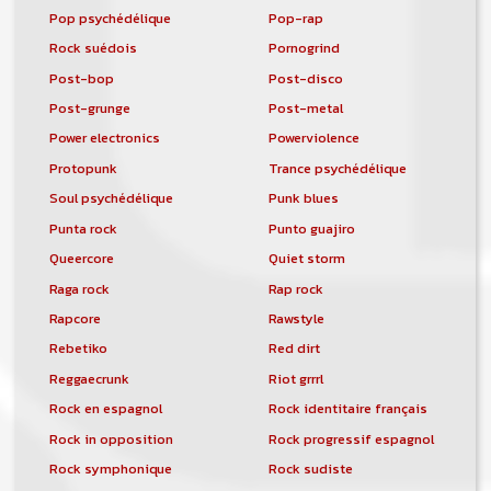
Pop psychédélique
Pop-rap
Rock suédois
Pornogrind
Post-bop
Post-disco
Post-grunge
Post-metal
Power electronics
Powerviolence
Protopunk
Trance psychédélique
Soul psychédélique
Punk blues
Punta rock
Punto guajiro
Queercore
Quiet storm
Raga rock
Rap rock
Rapcore
Rawstyle
Rebetiko
Red dirt
Reggaecrunk
Riot grrrl
Rock en espagnol
Rock identitaire français
Rock in opposition
Rock progressif espagnol
Rock symphonique
Rock sudiste