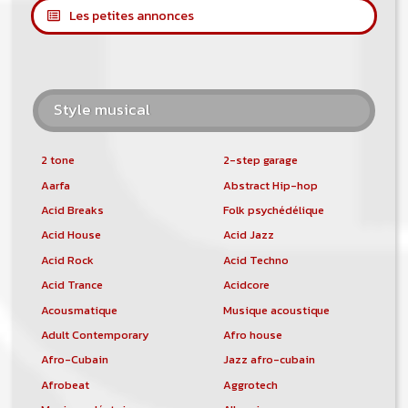
Les petites annonces
Style musical
2 tone
2-step garage
Aarfa
Abstract Hip-hop
Acid Breaks
Folk psychédélique
Acid House
Acid Jazz
Acid Rock
Acid Techno
Acid Trance
Acidcore
Acousmatique
Musique acoustique
Adult Contemporary
Afro house
Afro-Cubain
Jazz afro-cubain
Afrobeat
Aggrotech