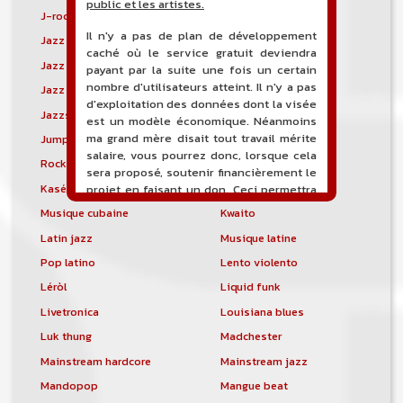
public et les artistes.
J-rock
Jangle pop
Il n'y a pas de plan de développement
Jazz blues
Jazz modal
caché où le service gratuit deviendra
Jazz Nouvelle-Orléans
Jazz punk
payant par la suite une fois un certain
nombre d'utilisateurs atteint. Il n'y a pas
Jazz vocal
Jazz-funk
d'exploitation des données dont la visée
Jazzstep
Jersey club
est un modèle économique. Néanmoins
ma grand mère disait tout travail mérite
Jump blues
Jump-up
salaire, vous pourrez donc, lorsque cela
Rock canadien
Kansas City blues
sera proposé, soutenir financièrement le
Kasékò
Kizomba
projet en faisant un don. Ceci permettra
de financer l'hébergement, le nom de
Musique cubaine
Kwaito
domaine, les heures de maintenance et
Latin jazz
Musique latine
de développement du site, et peut-être
une campagne de communication. Il va
Pop latino
Lento violento
de soit que l'ensemble de la
Léròl
Liquid funk
comptabilité sera totalement publique
visible directement sur le site.
Livetronica
Louisiana blues
Luk thung
Madchester
Un nouveau service de petites annonces
pour musicien vous est proposé sur le
Mainstream hardcore
Mainstream jazz
site. Ce service permet, lorsque vous
Mandopop
Mangue beat
êtes musiciens ou un groupe, un