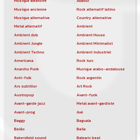
Musique aléatoire
Allaoui
Musique ancienne
Rock alternatif latino
Musique alternative
Country alternative
Metal alternatif
Ambient
Ambient dub
Ambient House
Ambient Jungle
Ambient Minimalist
Ambient Techno
Ambient industriel
Americana
Rock turc
Anarcho Punk
Musique arabo-andalouse
Anti-folk
Rock argentin
Ars subtilior
Art Rock
Austropop
Avant-funk
Avant-garde jazz
Metal avant-gardiste
Avant-prog
Axé
Baggy
Baguala
Baião
Baila
Bakersfield sound
Balearic beat