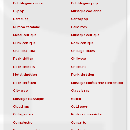
Bubblegum dance
Bubblegum pop
C-pop
Musique cadienne
Berceuse
Cantopop
Rumba catalane
Cello rock
Metal celtique
Musique celtique
Punk celtique
Rock celtique
Cha-cha-cha
Chicago blues
Rock chilien
Chillwave
Rock chinois
Chiptune
Metal chrétien
Punk chrétien
Rock chrétien
Musique chrétienne contemporain
City pop
Classic rag
Musique classique
Glitch
Cloud rap
Cold wave
College rock
Rock communiste
Complextro
Concerto