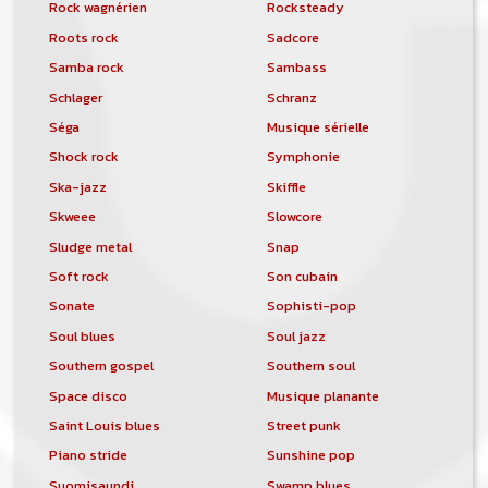
Rock wagnérien
Rocksteady
Roots rock
Sadcore
Samba rock
Sambass
Schlager
Schranz
Séga
Musique sérielle
Shock rock
Symphonie
Ska-jazz
Skiffle
Skweee
Slowcore
Sludge metal
Snap
Soft rock
Son cubain
Sonate
Sophisti-pop
Soul blues
Soul jazz
Southern gospel
Southern soul
Space disco
Musique planante
Saint Louis blues
Street punk
Piano stride
Sunshine pop
Suomisaundi
Swamp blues