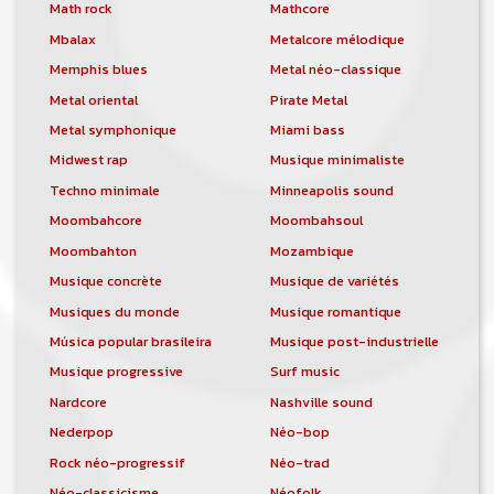
orchestre, DJ, etc... de chercher un/des
Math rock
Mathcore
musicen(s) ou un groupe, un orchestre,
Mbalax
Metalcore mélodique
un DJ, etc...
Memphis blues
Metal néo-classique
Metal oriental
Pirate Metal
Metal symphonique
Miami bass
Midwest rap
Musique minimaliste
Techno minimale
Minneapolis sound
Moombahcore
Moombahsoul
Moombahton
Mozambique
Musique concrète
Musique de variétés
Musiques du monde
Musique romantique
Música popular brasileira
Musique post-industrielle
Musique progressive
Surf music
Nardcore
Nashville sound
Nederpop
Néo-bop
Rock néo-progressif
Néo-trad
Néo-classicisme
Néofolk