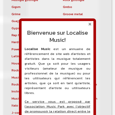
Gqom
Grebo
Grime
Groove metal
Guajira
Guaracha
Gypsy punk
Hardbag
Bienvenue sur Localise
Rap hardcore
Industrial hardcore
Music!
Hardstep
Hardstyle
Localise Music
est un annuaire de
Power noise
Heavenly voices
référencement de site web d'artistes et
Latin metal
Musique hindoustanie
d'artistes dans la musique totalement
House progressive
Tropical house
gratuit. Que ça soit pour les usagers
visiteurs (amateur de musique ou
Rock indépendant
Indietronica
professionnel de la musique) ou pour
Musique industrielle
Metal industriel
les utilisateurs qui référencent les
artistes, que ça soit en tant qu'artiste,
Rock industriel
Musique instrumentale
représentant d'artiste ou utilisateurs
Instrumental
Rock instrumental
libres.
Musique irlandaise
Rock progressif italien
Ce service vous est proposé par
Italo Disco
Italo house
l'association Music Park avec l'objectif
de promouvoir la relation direct entre le
J-core
J-pop