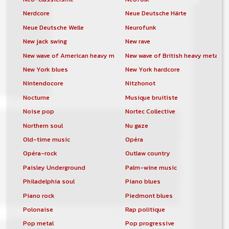
Nerdcore
Neue Deutsche Härte
Neue Deutsche Welle
Neurofunk
New jack swing
New rave
New wave of American heavy metal
New wave of British heavy metal
New York blues
New York hardcore
Nintendocore
Nitzhonot
Nocturne
Musique bruitiste
Noise pop
Nortec Collective
Northern soul
Nu gaze
Old-time music
Opéra
Opéra-rock
Outlaw country
Paisley Underground
Palm-wine music
Philadelphia soul
Piano blues
Piano rock
Piedmont blues
Polonaise
Rap politique
Pop metal
Pop progressive