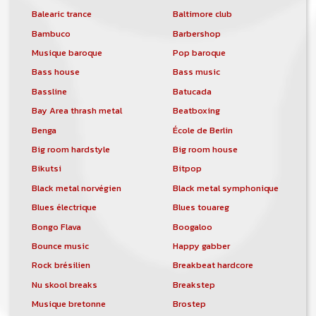
Balearic trance
Baltimore club
Bambuco
Barbershop
Musique baroque
Pop baroque
Bass house
Bass music
Bassline
Batucada
Bay Area thrash metal
Beatboxing
Benga
École de Berlin
Big room hardstyle
Big room house
Bikutsi
Bitpop
Black metal norvégien
Black metal symphonique
Blues électrique
Blues touareg
Bongo Flava
Boogaloo
Bounce music
Happy gabber
Rock brésilien
Breakbeat hardcore
Nu skool breaks
Breakstep
Musique bretonne
Brostep