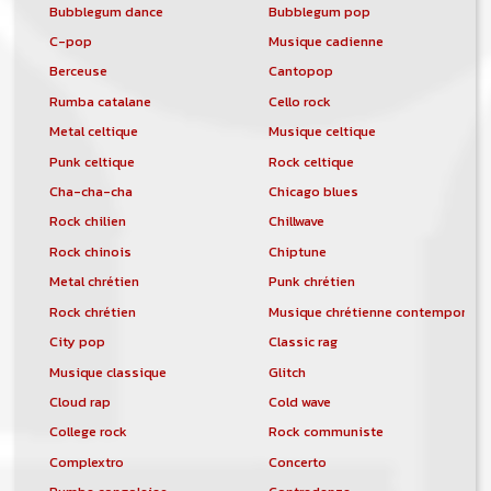
Bubblegum dance
Bubblegum pop
C-pop
Musique cadienne
Berceuse
Cantopop
Rumba catalane
Cello rock
Metal celtique
Musique celtique
Punk celtique
Rock celtique
Cha-cha-cha
Chicago blues
Rock chilien
Chillwave
Rock chinois
Chiptune
Metal chrétien
Punk chrétien
Rock chrétien
Musique chrétienne contemporain
City pop
Classic rag
Musique classique
Glitch
Cloud rap
Cold wave
College rock
Rock communiste
Complextro
Concerto