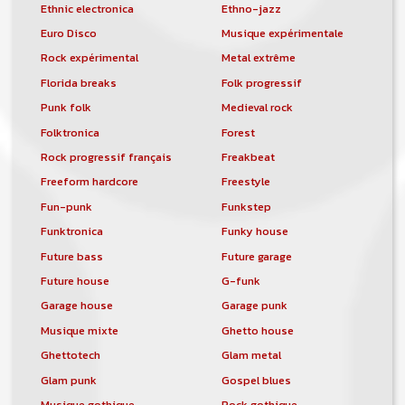
Ethnic electronica
Ethno-jazz
Euro Disco
Musique expérimentale
Rock expérimental
Metal extrême
Florida breaks
Folk progressif
Punk folk
Medieval rock
Folktronica
Forest
Rock progressif français
Freakbeat
Freeform hardcore
Freestyle
Fun-punk
Funkstep
Funktronica
Funky house
Future bass
Future garage
Future house
G-funk
Garage house
Garage punk
Musique mixte
Ghetto house
Ghettotech
Glam metal
Glam punk
Gospel blues
Musique gothique
Rock gothique