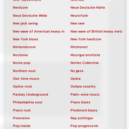
Nerdcore
Neue Deutsche Härte
Neue Deutsche Welle
Neurofunk
New jack swing
New rave
New wave of American heavy metal
New wave of British heavy metal
New York blues
New York hardcore
Nintendocore
Nitzhonot
Nocturne
Musique bruitiste
Noise pop
Nortec Collective
Northern soul
Nu gaze
Old-time music
Opéra
Opéra-rock
Outlaw country
Paisley Underground
Palm-wine music
Philadelphia soul
Piano blues
Piano rock
Piedmont blues
Polonaise
Rap politique
Pop metal
Pop progressive