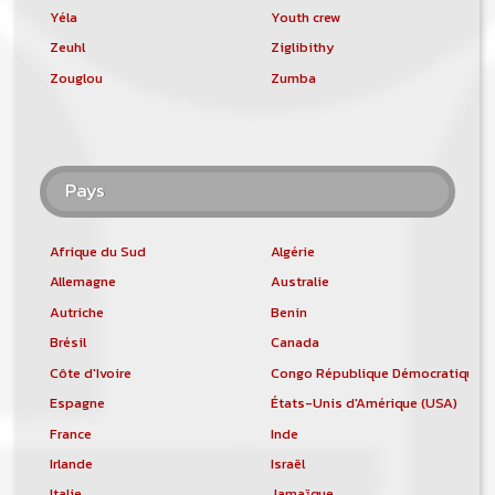
Yéla
Youth crew
Zeuhl
Ziglibithy
Zouglou
Zumba
Pays
Afrique du Sud
Algérie
Allemagne
Australie
Autriche
Benin
Brésil
Canada
Côte d'Ivoire
Congo République Démocratique
Espagne
États-Unis d'Amérique (USA)
France
Inde
Irlande
Israël
Italie
Jamaïque