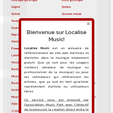
Gqom
Grebo
Grime
Groove metal
Guajira
Guaracha
Gypsy punk
Hardbag
Bienvenue sur Localise
Rap hardcore
Industrial hardcore
Music!
Hardstep
Hardstyle
Localise Music
est un annuaire de
Power noise
Heavenly voices
référencement de site web d'artistes et
Latin metal
Musique hindoustanie
d'artistes dans la musique totalement
House progressive
Tropical house
gratuit. Que ça soit pour les usagers
visiteurs (amateur de musique ou
Rock indépendant
Indietronica
professionnel de la musique) ou pour
Musique industrielle
Metal industriel
les utilisateurs qui référencent les
artistes, que ça soit en tant qu'artiste,
Rock industriel
Musique instrumentale
représentant d'artiste ou utilisateurs
Instrumental
Rock instrumental
libres.
Musique irlandaise
Rock progressif italien
Ce service vous est proposé par
Italo Disco
Italo house
l'association Music Park avec l'objectif
de promouvoir la relation direct entre le
J-core
J-pop