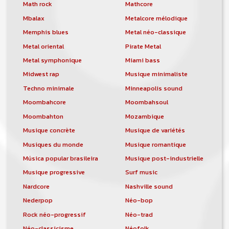
orchestre, DJ, etc... de chercher un/des
Math rock
Mathcore
musicen(s) ou un groupe, un orchestre,
Mbalax
Metalcore mélodique
un DJ, etc...
Memphis blues
Metal néo-classique
Metal oriental
Pirate Metal
Metal symphonique
Miami bass
Midwest rap
Musique minimaliste
Techno minimale
Minneapolis sound
Moombahcore
Moombahsoul
Moombahton
Mozambique
Musique concrète
Musique de variétés
Musiques du monde
Musique romantique
Música popular brasileira
Musique post-industrielle
Musique progressive
Surf music
Nardcore
Nashville sound
Nederpop
Néo-bop
Rock néo-progressif
Néo-trad
Néo-classicisme
Néofolk