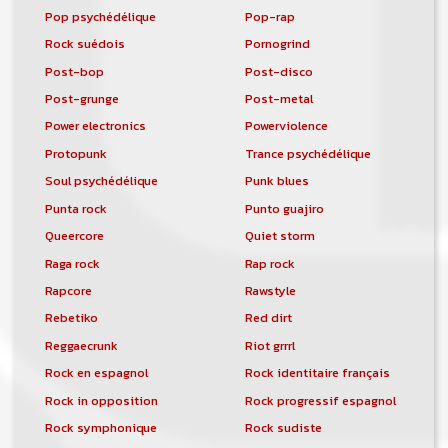
Pop psychédélique
Pop-rap
Rock suédois
Pornogrind
Post-bop
Post-disco
Post-grunge
Post-metal
Power electronics
Powerviolence
Protopunk
Trance psychédélique
Soul psychédélique
Punk blues
Punta rock
Punto guajiro
Queercore
Quiet storm
Raga rock
Rap rock
Rapcore
Rawstyle
Rebetiko
Red dirt
Reggaecrunk
Riot grrrl
Rock en espagnol
Rock identitaire français
Rock in opposition
Rock progressif espagnol
Rock symphonique
Rock sudiste