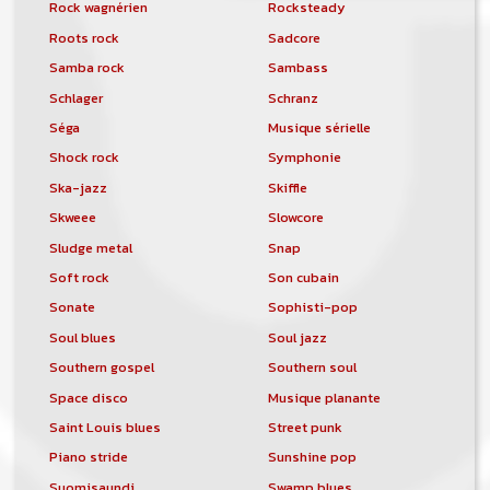
Rock wagnérien
Rocksteady
Roots rock
Sadcore
Samba rock
Sambass
Schlager
Schranz
Séga
Musique sérielle
Shock rock
Symphonie
Ska-jazz
Skiffle
Skweee
Slowcore
Sludge metal
Snap
Soft rock
Son cubain
Sonate
Sophisti-pop
Soul blues
Soul jazz
Southern gospel
Southern soul
Space disco
Musique planante
Saint Louis blues
Street punk
Piano stride
Sunshine pop
Suomisaundi
Swamp blues