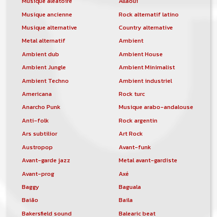
Musique aléatoire
Allaoui
Musique ancienne
Rock alternatif latino
Musique alternative
Country alternative
Metal alternatif
Ambient
Ambient dub
Ambient House
Ambient Jungle
Ambient Minimalist
Ambient Techno
Ambient industriel
Americana
Rock turc
Anarcho Punk
Musique arabo-andalouse
Anti-folk
Rock argentin
Ars subtilior
Art Rock
Austropop
Avant-funk
Avant-garde jazz
Metal avant-gardiste
Avant-prog
Axé
Baggy
Baguala
Baião
Baila
Bakersfield sound
Balearic beat