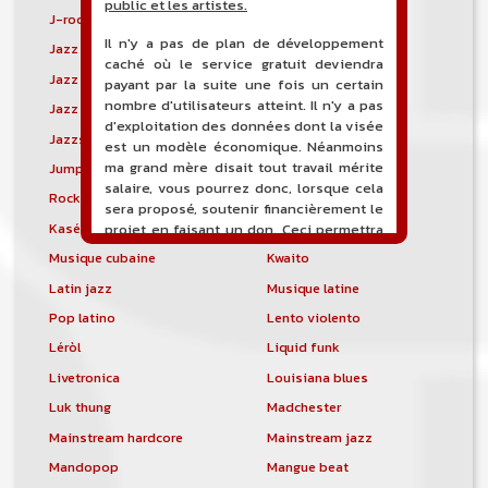
public et les artistes.
J-rock
Jangle pop
Il n'y a pas de plan de développement
Jazz blues
Jazz modal
caché où le service gratuit deviendra
Jazz Nouvelle-Orléans
Jazz punk
payant par la suite une fois un certain
nombre d'utilisateurs atteint. Il n'y a pas
Jazz vocal
Jazz-funk
d'exploitation des données dont la visée
Jazzstep
Jersey club
est un modèle économique. Néanmoins
ma grand mère disait tout travail mérite
Jump blues
Jump-up
salaire, vous pourrez donc, lorsque cela
Rock canadien
Kansas City blues
sera proposé, soutenir financièrement le
Kasékò
Kizomba
projet en faisant un don. Ceci permettra
de financer l'hébergement, le nom de
Musique cubaine
Kwaito
domaine, les heures de maintenance et
Latin jazz
Musique latine
de développement du site, et peut-être
une campagne de communication. Il va
Pop latino
Lento violento
de soit que l'ensemble de la
Léròl
Liquid funk
comptabilité sera totalement publique
visible directement sur le site.
Livetronica
Louisiana blues
Luk thung
Madchester
Un nouveau service de petites annonces
pour musicien vous est proposé sur le
Mainstream hardcore
Mainstream jazz
site. Ce service permet, lorsque vous
Mandopop
Mangue beat
êtes musiciens ou un groupe, un