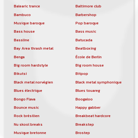
Balearic trance
Baltimore club
Bambuco
Barbershop
Musique baroque
Pop baroque
Bass house
Bass music
Bassline
Batucada
Bay Area thrash metal
Beatboxing
Benga
École de Berlin
Big room hardstyle
Big room house
Bikutsi
Bitpop
Black metal norvégien
Black metal symphonique
Blues électrique
Blues touareg
Bongo Flava
Boogaloo
Bounce music
Happy gabber
Rock brésilien
Breakbeat hardcore
Nu skool breaks
Breakstep
Musique bretonne
Brostep