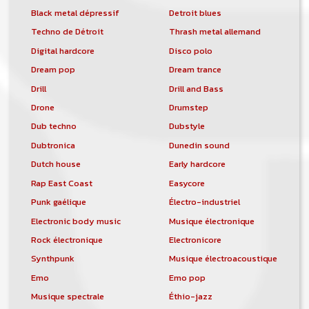
Black metal dépressif
Detroit blues
Techno de Détroit
Thrash metal allemand
Digital hardcore
Disco polo
Dream pop
Dream trance
Drill
Drill and Bass
Drone
Drumstep
Dub techno
Dubstyle
Dubtronica
Dunedin sound
Dutch house
Early hardcore
Rap East Coast
Easycore
Punk gaélique
Électro-industriel
Electronic body music
Musique électronique
Rock électronique
Electronicore
Synthpunk
Musique électroacoustique
Emo
Emo pop
Musique spectrale
Éthio-jazz