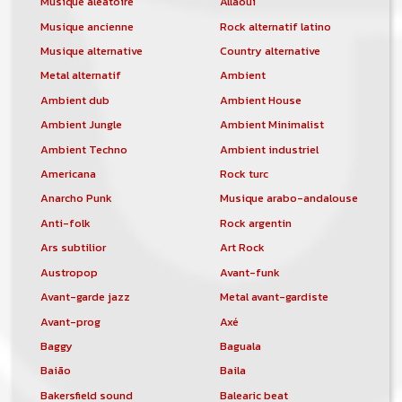
Musique aléatoire
Allaoui
Musique ancienne
Rock alternatif latino
Musique alternative
Country alternative
Metal alternatif
Ambient
Ambient dub
Ambient House
Ambient Jungle
Ambient Minimalist
Ambient Techno
Ambient industriel
Americana
Rock turc
Anarcho Punk
Musique arabo-andalouse
Anti-folk
Rock argentin
Ars subtilior
Art Rock
Austropop
Avant-funk
Avant-garde jazz
Metal avant-gardiste
Avant-prog
Axé
Baggy
Baguala
Baião
Baila
Bakersfield sound
Balearic beat