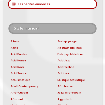
Les petites annonces
Style musical
2 tone
2-step garage
Aarfa
Abstract Hip-hop
Acid Breaks
Folk psychédélique
Acid House
Acid Jazz
Acid Rock
Acid Techno
Acid Trance
Acidcore
Acousmatique
Musique acoustique
Adult Contemporary
Afro house
Afro-Cubain
Jazz afro-cubain
Afrobeat
Aggrotech