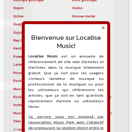
Gqom
Grebo
Grime
Groove metal
Guajira
Guaracha
Gypsy punk
Hardbag
Bienvenue sur Localise
Rap hardcore
Industrial hardcore
Music!
Hardstep
Hardstyle
Localise Music
est un annuaire de
Power noise
Heavenly voices
référencement de site web d'artistes et
Latin metal
Musique hindoustanie
d'artistes dans la musique totalement
House progressive
Tropical house
gratuit. Que ça soit pour les usagers
visiteurs (amateur de musique ou
Rock indépendant
Indietronica
professionnel de la musique) ou pour
Musique industrielle
Metal industriel
les utilisateurs qui référencent les
artistes, que ça soit en tant qu'artiste,
Rock industriel
Musique instrumentale
représentant d'artiste ou utilisateurs
Instrumental
Rock instrumental
libres.
Musique irlandaise
Rock progressif italien
Ce service vous est proposé par
Italo Disco
Italo house
l'association Music Park avec l'objectif
de promouvoir la relation direct entre le
J-core
J-pop