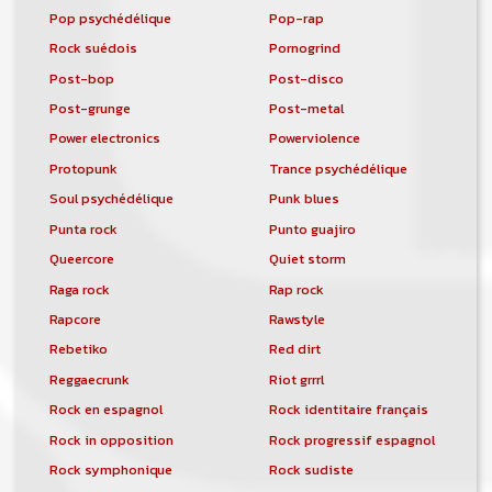
Pop psychédélique
Pop-rap
Rock suédois
Pornogrind
Post-bop
Post-disco
Post-grunge
Post-metal
Power electronics
Powerviolence
Protopunk
Trance psychédélique
Soul psychédélique
Punk blues
Punta rock
Punto guajiro
Queercore
Quiet storm
Raga rock
Rap rock
Rapcore
Rawstyle
Rebetiko
Red dirt
Reggaecrunk
Riot grrrl
Rock en espagnol
Rock identitaire français
Rock in opposition
Rock progressif espagnol
Rock symphonique
Rock sudiste