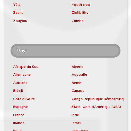
Yéla
Youth crew
Zeuhl
Ziglibithy
Zouglou
Zumba
Pays
Afrique du Sud
Algérie
Allemagne
Australie
Autriche
Benin
Brésil
Canada
Côte d'Ivoire
Congo République Démocratique
Espagne
États-Unis d'Amérique (USA)
France
Inde
Irlande
Israël
Italie
Jamaïque