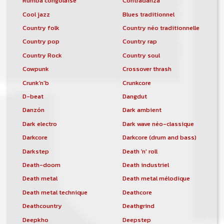
Rumba congolaise
Contradanza
Cool jazz
Blues traditionnel
Country folk
Country néo traditionnelle
Country pop
Country rap
Country Rock
Country soul
Cowpunk
Crossover thrash
Crunk'n'b
Crunkcore
D-beat
Dangdut
Danzón
Dark ambient
Dark electro
Dark wave néo-classique
Darkcore
Darkcore (drum and bass)
Darkstep
Death 'n' roll
Death-doom
Death industriel
Death metal
Death metal mélodique
Death metal technique
Deathcore
Deathcountry
Deathgrind
Deepkho
Deepstep