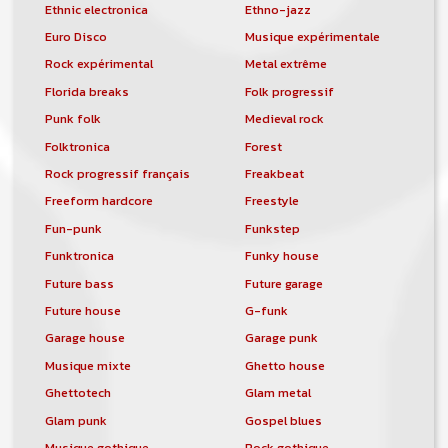
Ethnic electronica
Ethno-jazz
Euro Disco
Musique expérimentale
Rock expérimental
Metal extrême
Florida breaks
Folk progressif
Punk folk
Medieval rock
Folktronica
Forest
Rock progressif français
Freakbeat
Freeform hardcore
Freestyle
Fun-punk
Funkstep
Funktronica
Funky house
Future bass
Future garage
Future house
G-funk
Garage house
Garage punk
Musique mixte
Ghetto house
Ghettotech
Glam metal
Glam punk
Gospel blues
Musique gothique
Rock gothique