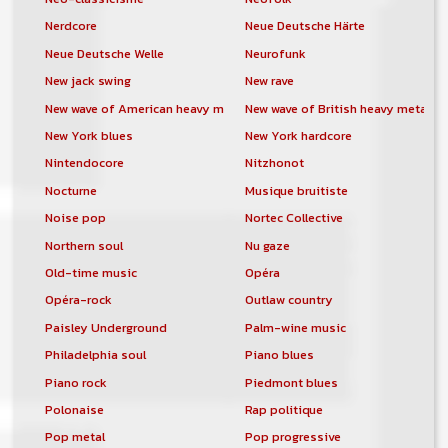
Nerdcore
Neue Deutsche Härte
Neue Deutsche Welle
Neurofunk
New jack swing
New rave
New wave of American heavy metal
New wave of British heavy metal
New York blues
New York hardcore
Nintendocore
Nitzhonot
Nocturne
Musique bruitiste
Noise pop
Nortec Collective
Northern soul
Nu gaze
Old-time music
Opéra
Opéra-rock
Outlaw country
Paisley Underground
Palm-wine music
Philadelphia soul
Piano blues
Piano rock
Piedmont blues
Polonaise
Rap politique
Pop metal
Pop progressive