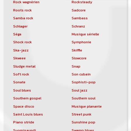
Rock wagnérien
Rocksteady
Roots rock
Sadcore
Samba rock
Sambass
Schlager
Schranz
Séga
Musique sérielle
Shock rock
Symphonie
Ska-jazz
Skiffle
Skweee
Slowcore
Sludge metal
Snap
Soft rock
Son cubain
Sonate
Sophisti-pop
Soul blues
Soul jazz
Southern gospel
Southern soul
Space disco
Musique planante
Saint Louis blues
Street punk
Piano stride
Sunshine pop
Suomisaundi
Swamp blues