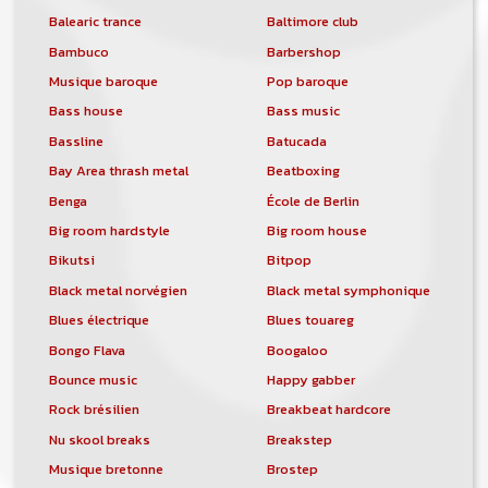
Balearic trance
Baltimore club
Bambuco
Barbershop
Musique baroque
Pop baroque
Bass house
Bass music
Bassline
Batucada
Bay Area thrash metal
Beatboxing
Benga
École de Berlin
Big room hardstyle
Big room house
Bikutsi
Bitpop
Black metal norvégien
Black metal symphonique
Blues électrique
Blues touareg
Bongo Flava
Boogaloo
Bounce music
Happy gabber
Rock brésilien
Breakbeat hardcore
Nu skool breaks
Breakstep
Musique bretonne
Brostep