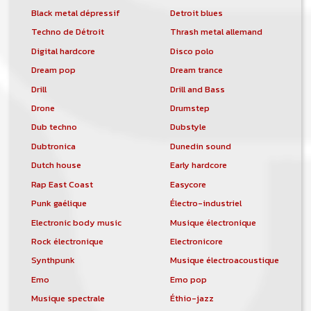
Black metal dépressif
Detroit blues
Techno de Détroit
Thrash metal allemand
Digital hardcore
Disco polo
Dream pop
Dream trance
Drill
Drill and Bass
Drone
Drumstep
Dub techno
Dubstyle
Dubtronica
Dunedin sound
Dutch house
Early hardcore
Rap East Coast
Easycore
Punk gaélique
Électro-industriel
Electronic body music
Musique électronique
Rock électronique
Electronicore
Synthpunk
Musique électroacoustique
Emo
Emo pop
Musique spectrale
Éthio-jazz