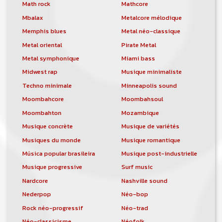
orchestre, DJ, etc... de chercher un/des
Math rock
Mathcore
musicen(s) ou un groupe, un orchestre,
Mbalax
Metalcore mélodique
un DJ, etc...
Memphis blues
Metal néo-classique
Metal oriental
Pirate Metal
Metal symphonique
Miami bass
Midwest rap
Musique minimaliste
Techno minimale
Minneapolis sound
Moombahcore
Moombahsoul
Moombahton
Mozambique
Musique concrète
Musique de variétés
Musiques du monde
Musique romantique
Música popular brasileira
Musique post-industrielle
Musique progressive
Surf music
Nardcore
Nashville sound
Nederpop
Néo-bop
Rock néo-progressif
Néo-trad
Néo-classicisme
Néofolk