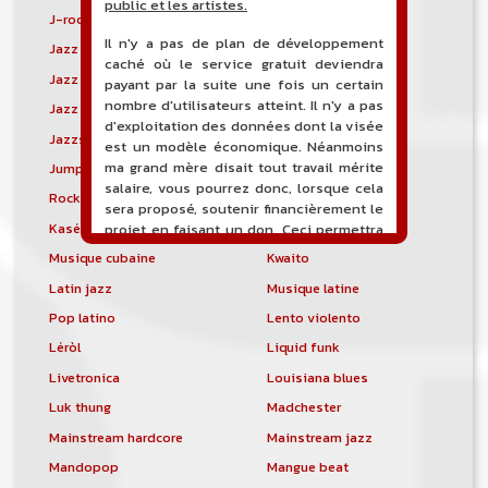
public et les artistes.
J-rock
Jangle pop
Il n'y a pas de plan de développement
Jazz blues
Jazz modal
caché où le service gratuit deviendra
Jazz Nouvelle-Orléans
Jazz punk
payant par la suite une fois un certain
nombre d'utilisateurs atteint. Il n'y a pas
Jazz vocal
Jazz-funk
d'exploitation des données dont la visée
Jazzstep
Jersey club
est un modèle économique. Néanmoins
ma grand mère disait tout travail mérite
Jump blues
Jump-up
salaire, vous pourrez donc, lorsque cela
Rock canadien
Kansas City blues
sera proposé, soutenir financièrement le
Kasékò
Kizomba
projet en faisant un don. Ceci permettra
de financer l'hébergement, le nom de
Musique cubaine
Kwaito
domaine, les heures de maintenance et
Latin jazz
Musique latine
de développement du site, et peut-être
une campagne de communication. Il va
Pop latino
Lento violento
de soit que l'ensemble de la
Léròl
Liquid funk
comptabilité sera totalement publique
visible directement sur le site.
Livetronica
Louisiana blues
Luk thung
Madchester
Un nouveau service de petites annonces
pour musicien vous est proposé sur le
Mainstream hardcore
Mainstream jazz
site. Ce service permet, lorsque vous
Mandopop
Mangue beat
êtes musiciens ou un groupe, un