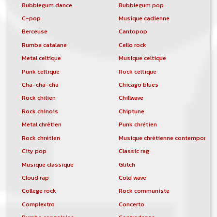
Bubblegum dance
Bubblegum pop
C-pop
Musique cadienne
Berceuse
Cantopop
Rumba catalane
Cello rock
Metal celtique
Musique celtique
Punk celtique
Rock celtique
Cha-cha-cha
Chicago blues
Rock chilien
Chillwave
Rock chinois
Chiptune
Metal chrétien
Punk chrétien
Rock chrétien
Musique chrétienne contemporain
City pop
Classic rag
Musique classique
Glitch
Cloud rap
Cold wave
College rock
Rock communiste
Complextro
Concerto