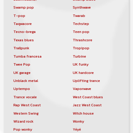
Swamp pop
Synthwave
T-pop
Twarab
Taqwacore
Techstep
Tecno-brega
Teen pop
Texas blues
Thrashcore
Trallpunk
Tropipop
Tumba francesa
Turbine
Twee Pop
UK funky
UK garage
UK hardcore
Unblack metal
Uplifting trance
Uptempo
Vaporwave
Trance vocale
West Coast blues
Rap West Coast
Jazz West Coast
Western Swing
Witch house
Wizard rock
Wonky
Pop wonky
Yéyé