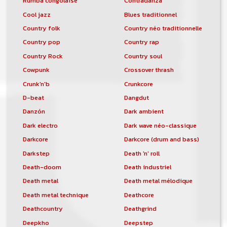
Rumba congolaise
Contradanza
Cool jazz
Blues traditionnel
Country folk
Country néo traditionnelle
Country pop
Country rap
Country Rock
Country soul
Cowpunk
Crossover thrash
Crunk'n'b
Crunkcore
D-beat
Dangdut
Danzón
Dark ambient
Dark electro
Dark wave néo-classique
Darkcore
Darkcore (drum and bass)
Darkstep
Death 'n' roll
Death-doom
Death industriel
Death metal
Death metal mélodique
Death metal technique
Deathcore
Deathcountry
Deathgrind
Deepkho
Deepstep