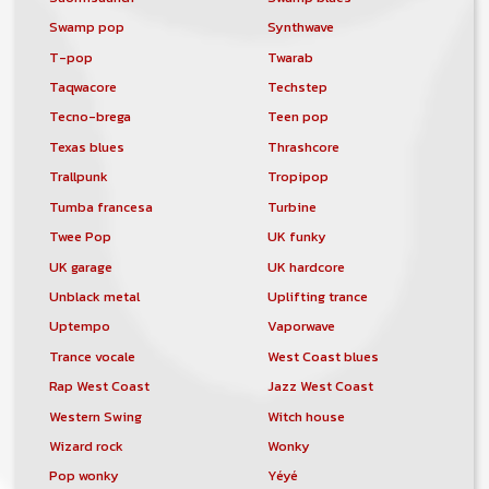
Swamp pop
Synthwave
T-pop
Twarab
Taqwacore
Techstep
Tecno-brega
Teen pop
Texas blues
Thrashcore
Trallpunk
Tropipop
Tumba francesa
Turbine
Twee Pop
UK funky
UK garage
UK hardcore
Unblack metal
Uplifting trance
Uptempo
Vaporwave
Trance vocale
West Coast blues
Rap West Coast
Jazz West Coast
Western Swing
Witch house
Wizard rock
Wonky
Pop wonky
Yéyé