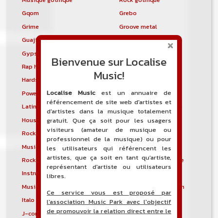
Gqom
Grebo
Grime
Groove metal
Guajira
Guaracha
Gypsy punk
Hardbag
Bienvenue sur Localise
Rap hardcore
Industrial hardcore
Music!
Hardstep
Hardstyle
Localise Music
est un annuaire de
Power noise
Heavenly voices
référencement de site web d'artistes et
Latin metal
Musique hindoustanie
d'artistes dans la musique totalement
House progressive
Tropical house
gratuit. Que ça soit pour les usagers
visiteurs (amateur de musique ou
Rock indépendant
Indietronica
professionnel de la musique) ou pour
Musique industrielle
Metal industriel
les utilisateurs qui référencent les
artistes, que ça soit en tant qu'artiste,
Rock industriel
Musique instrumentale
représentant d'artiste ou utilisateurs
Instrumental
Rock instrumental
libres.
Musique irlandaise
Rock progressif italien
Ce service vous est proposé par
Italo Disco
Italo house
l'association Music Park avec l'objectif
de promouvoir la relation direct entre le
J-core
J-pop