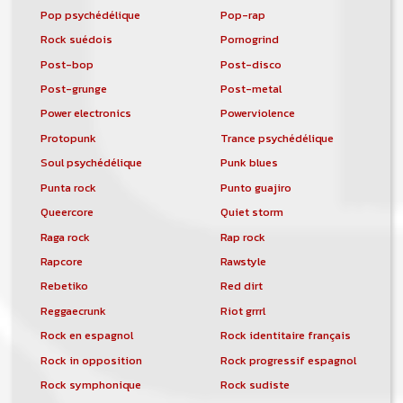
Pop psychédélique
Pop-rap
Rock suédois
Pornogrind
Post-bop
Post-disco
Post-grunge
Post-metal
Power electronics
Powerviolence
Protopunk
Trance psychédélique
Soul psychédélique
Punk blues
Punta rock
Punto guajiro
Queercore
Quiet storm
Raga rock
Rap rock
Rapcore
Rawstyle
Rebetiko
Red dirt
Reggaecrunk
Riot grrrl
Rock en espagnol
Rock identitaire français
Rock in opposition
Rock progressif espagnol
Rock symphonique
Rock sudiste