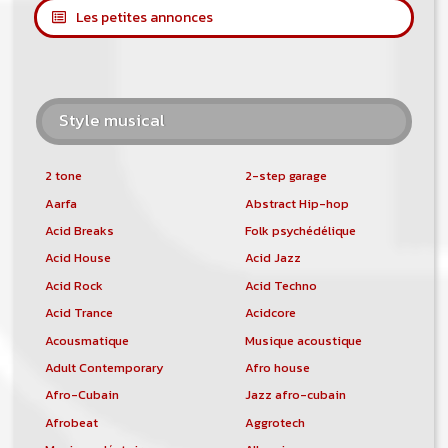
Les petites annonces
Style musical
2 tone
2-step garage
Aarfa
Abstract Hip-hop
Acid Breaks
Folk psychédélique
Acid House
Acid Jazz
Acid Rock
Acid Techno
Acid Trance
Acidcore
Acousmatique
Musique acoustique
Adult Contemporary
Afro house
Afro-Cubain
Jazz afro-cubain
Afrobeat
Aggrotech