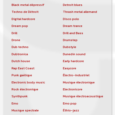
Black metal dépressif
Detroit blues
Techno de Détroit
Thrash metal allemand
Digital hardcore
Disco polo
Dream pop
Dream trance
Drill
Drill and Bass
Drone
Drumstep
Dub techno
Dubstyle
Dubtronica
Dunedin sound
Dutch house
Early hardcore
Rap East Coast
Easycore
Punk gaélique
Électro-industriel
Electronic body music
Musique électronique
Rock électronique
Electronicore
Synthpunk
Musique électroacoustique
Emo
Emo pop
Musique spectrale
Éthio-jazz