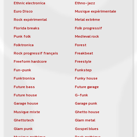
Ethnic electronica
Ethno-jazz
Euro Disco
Musique expérimentale
Rock expérimental
Metal extrême
Florida breaks
Folk progressif
Punk folk
Medieval rock
Folktronica
Forest
Rock progressif français
Freakbeat
Freeform hardcore
Freestyle
Fun-punk
Funkstep
Funktronica
Funky house
Future bass
Future garage
Future house
G-funk
Garage house
Garage punk
Musique mixte
Ghetto house
Ghettotech
Glam metal
Glam punk
Gospel blues
Musique gothique
Rock gothique