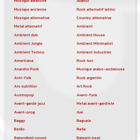
Musique aléatoire
Allaoui
Musique ancienne
Rock alternatif latino
Musique alternative
Country alternative
Metal alternatif
Ambient
Ambient dub
Ambient House
Ambient Jungle
Ambient Minimalist
Ambient Techno
Ambient industriel
Americana
Rock turc
Anarcho Punk
Musique arabo-andalouse
Anti-folk
Rock argentin
Ars subtilior
Art Rock
Austropop
Avant-funk
Avant-garde jazz
Metal avant-gardiste
Avant-prog
Axé
Baggy
Baguala
Baião
Baila
Bakersfield sound
Balearic beat