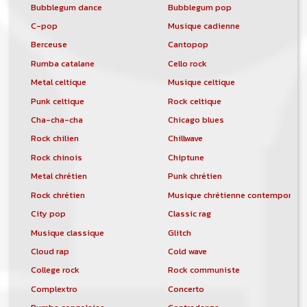
Bubblegum dance
Bubblegum pop
C-pop
Musique cadienne
Berceuse
Cantopop
Rumba catalane
Cello rock
Metal celtique
Musique celtique
Punk celtique
Rock celtique
Cha-cha-cha
Chicago blues
Rock chilien
Chillwave
Rock chinois
Chiptune
Metal chrétien
Punk chrétien
Rock chrétien
Musique chrétienne contemporain
City pop
Classic rag
Musique classique
Glitch
Cloud rap
Cold wave
College rock
Rock communiste
Complextro
Concerto