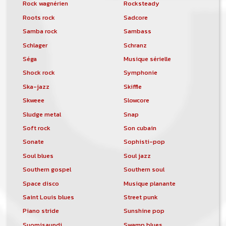
Rock wagnérien
Rocksteady
Roots rock
Sadcore
Samba rock
Sambass
Schlager
Schranz
Séga
Musique sérielle
Shock rock
Symphonie
Ska-jazz
Skiffle
Skweee
Slowcore
Sludge metal
Snap
Soft rock
Son cubain
Sonate
Sophisti-pop
Soul blues
Soul jazz
Southern gospel
Southern soul
Space disco
Musique planante
Saint Louis blues
Street punk
Piano stride
Sunshine pop
Suomisaundi
Swamp blues