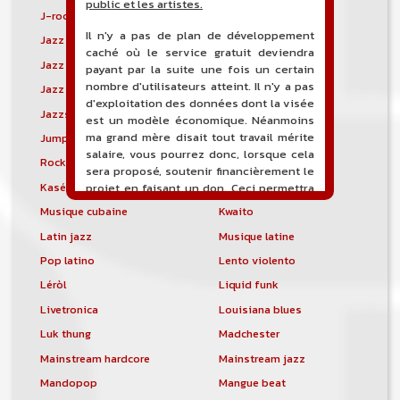
public et les artistes.
J-rock
Jangle pop
Il n'y a pas de plan de développement
Jazz blues
Jazz modal
caché où le service gratuit deviendra
Jazz Nouvelle-Orléans
Jazz punk
payant par la suite une fois un certain
nombre d'utilisateurs atteint. Il n'y a pas
Jazz vocal
Jazz-funk
d'exploitation des données dont la visée
Jazzstep
Jersey club
est un modèle économique. Néanmoins
ma grand mère disait tout travail mérite
Jump blues
Jump-up
salaire, vous pourrez donc, lorsque cela
Rock canadien
Kansas City blues
sera proposé, soutenir financièrement le
Kasékò
Kizomba
projet en faisant un don. Ceci permettra
de financer l'hébergement, le nom de
Musique cubaine
Kwaito
domaine, les heures de maintenance et
Latin jazz
Musique latine
de développement du site, et peut-être
une campagne de communication. Il va
Pop latino
Lento violento
de soit que l'ensemble de la
Léròl
Liquid funk
comptabilité sera totalement publique
visible directement sur le site.
Livetronica
Louisiana blues
Luk thung
Madchester
Un nouveau service de petites annonces
pour musicien vous est proposé sur le
Mainstream hardcore
Mainstream jazz
site. Ce service permet, lorsque vous
Mandopop
Mangue beat
êtes musiciens ou un groupe, un