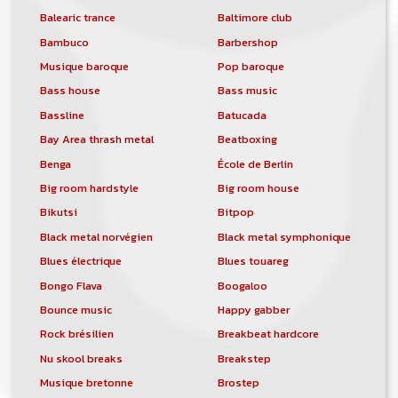
Balearic trance
Baltimore club
Bambuco
Barbershop
Musique baroque
Pop baroque
Bass house
Bass music
Bassline
Batucada
Bay Area thrash metal
Beatboxing
Benga
École de Berlin
Big room hardstyle
Big room house
Bikutsi
Bitpop
Black metal norvégien
Black metal symphonique
Blues électrique
Blues touareg
Bongo Flava
Boogaloo
Bounce music
Happy gabber
Rock brésilien
Breakbeat hardcore
Nu skool breaks
Breakstep
Musique bretonne
Brostep