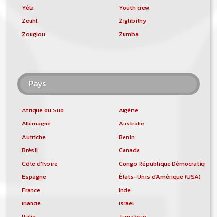
Yéla
Youth crew
Zeuhl
Ziglibithy
Zouglou
Zumba
Pays
Afrique du Sud
Algérie
Allemagne
Australie
Autriche
Benin
Brésil
Canada
Côte d'Ivoire
Congo République Démocratique
Espagne
États-Unis d'Amérique (USA)
France
Inde
Irlande
Israël
Italie
Jamaïque