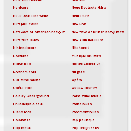
Nerdcore
Neue Deutsche Härte
Neue Deutsche Welle
Neurofunk
New jack swing
New rave
New wave of American heavy metal
New wave of British heavy metal
New York blues
New York hardcore
Nintendocore
Nitzhonot
Nocturne
Musique bruitiste
Noise pop
Nortec Collective
Northern soul
Nu gaze
Old-time music
Opéra
Opéra-rock
Outlaw country
Paisley Underground
Palm-wine music
Philadelphia soul
Piano blues
Piano rock
Piedmont blues
Polonaise
Rap politique
Pop metal
Pop progressive