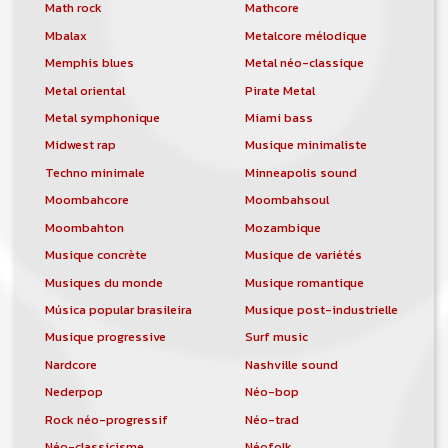
orchestre, DJ, etc... de chercher un/des
Math rock
Mathcore
musicen(s) ou un groupe, un orchestre,
Mbalax
Metalcore mélodique
un DJ, etc...
Memphis blues
Metal néo-classique
Metal oriental
Pirate Metal
Metal symphonique
Miami bass
Midwest rap
Musique minimaliste
Techno minimale
Minneapolis sound
Moombahcore
Moombahsoul
Moombahton
Mozambique
Musique concrète
Musique de variétés
Musiques du monde
Musique romantique
Música popular brasileira
Musique post-industrielle
Musique progressive
Surf music
Nardcore
Nashville sound
Nederpop
Néo-bop
Rock néo-progressif
Néo-trad
Néo-classicisme
Néofolk