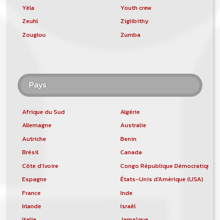
Yéla
Youth crew
Zeuhl
Ziglibithy
Zouglou
Zumba
Pays
Afrique du Sud
Algérie
Allemagne
Australie
Autriche
Benin
Brésil
Canada
Côte d'Ivoire
Congo République Démocratique
Espagne
États-Unis d'Amérique (USA)
France
Inde
Irlande
Israël
Italie
Jamaïque