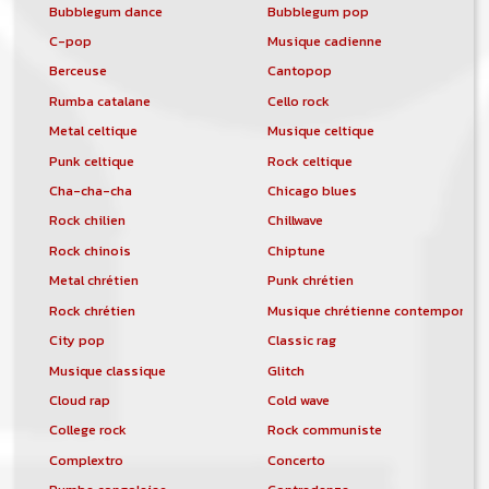
Bubblegum dance
Bubblegum pop
C-pop
Musique cadienne
Berceuse
Cantopop
Rumba catalane
Cello rock
Metal celtique
Musique celtique
Punk celtique
Rock celtique
Cha-cha-cha
Chicago blues
Rock chilien
Chillwave
Rock chinois
Chiptune
Metal chrétien
Punk chrétien
Rock chrétien
Musique chrétienne contemporain
City pop
Classic rag
Musique classique
Glitch
Cloud rap
Cold wave
College rock
Rock communiste
Complextro
Concerto