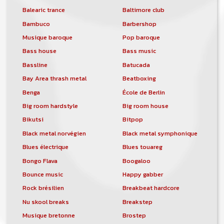
Balearic trance
Baltimore club
Bambuco
Barbershop
Musique baroque
Pop baroque
Bass house
Bass music
Bassline
Batucada
Bay Area thrash metal
Beatboxing
Benga
École de Berlin
Big room hardstyle
Big room house
Bikutsi
Bitpop
Black metal norvégien
Black metal symphonique
Blues électrique
Blues touareg
Bongo Flava
Boogaloo
Bounce music
Happy gabber
Rock brésilien
Breakbeat hardcore
Nu skool breaks
Breakstep
Musique bretonne
Brostep