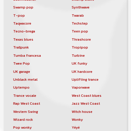
Swamp pop
Synthwave
T-pop
Twarab
Taqwacore
Techstep
Tecno-brega
Teen pop
Texas blues
Thrashcore
Trallpunk
Tropipop
Tumba francesa
Turbine
Twee Pop
UK funky
UK garage
UK hardcore
Unblack metal
Uplifting trance
Uptempo
Vaporwave
Trance vocale
West Coast blues
Rap West Coast
Jazz West Coast
Western Swing
Witch house
Wizard rock
Wonky
Pop wonky
Yéyé