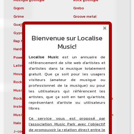
Gqom
Grebo
Grime
Groove metal
Guajira
Guaracha
Gypsy punk
Hardbag
Bienvenue sur Localise
Rap hardcore
Industrial hardcore
Music!
Hardstep
Hardstyle
Localise Music
est un annuaire de
Power noise
Heavenly voices
référencement de site web d'artistes et
Latin metal
Musique hindoustanie
d'artistes dans la musique totalement
House progressive
Tropical house
gratuit. Que ça soit pour les usagers
visiteurs (amateur de musique ou
Rock indépendant
Indietronica
professionnel de la musique) ou pour
Musique industrielle
Metal industriel
les utilisateurs qui référencent les
artistes, que ça soit en tant qu'artiste,
Rock industriel
Musique instrumentale
représentant d'artiste ou utilisateurs
Instrumental
Rock instrumental
libres.
Musique irlandaise
Rock progressif italien
Ce service vous est proposé par
Italo Disco
Italo house
l'association Music Park avec l'objectif
de promouvoir la relation direct entre le
J-core
J-pop