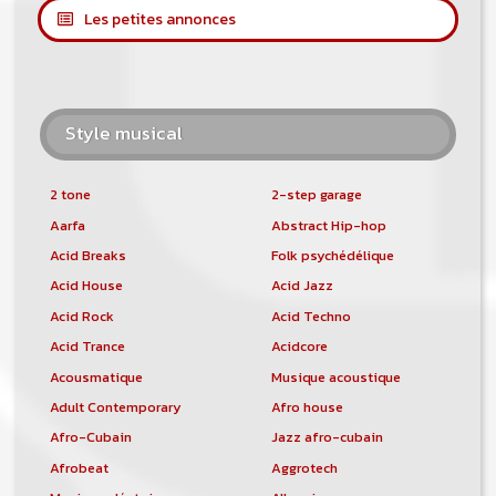
Les petites annonces
Style musical
2 tone
2-step garage
Aarfa
Abstract Hip-hop
Acid Breaks
Folk psychédélique
Acid House
Acid Jazz
Acid Rock
Acid Techno
Acid Trance
Acidcore
Acousmatique
Musique acoustique
Adult Contemporary
Afro house
Afro-Cubain
Jazz afro-cubain
Afrobeat
Aggrotech