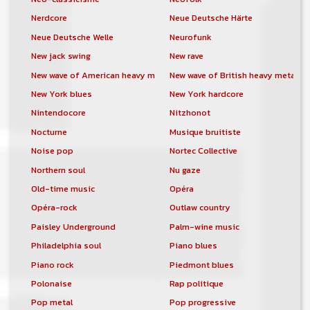
Nerdcore
Neue Deutsche Härte
Neue Deutsche Welle
Neurofunk
New jack swing
New rave
New wave of American heavy metal
New wave of British heavy metal
New York blues
New York hardcore
Nintendocore
Nitzhonot
Nocturne
Musique bruitiste
Noise pop
Nortec Collective
Northern soul
Nu gaze
Old-time music
Opéra
Opéra-rock
Outlaw country
Paisley Underground
Palm-wine music
Philadelphia soul
Piano blues
Piano rock
Piedmont blues
Polonaise
Rap politique
Pop metal
Pop progressive