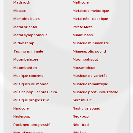
orchestre, DJ, etc... de chercher un/des
Math rock
Mathcore
musicen(s) ou un groupe, un orchestre,
Mbalax
Metalcore mélodique
un DJ, etc...
Memphis blues
Metal néo-classique
Metal oriental
Pirate Metal
Metal symphonique
Miami bass
Midwest rap
Musique minimaliste
Techno minimale
Minneapolis sound
Moombahcore
Moombahsoul
Moombahton
Mozambique
Musique concrète
Musique de variétés
Musiques du monde
Musique romantique
Música popular brasileira
Musique post-industrielle
Musique progressive
Surf music
Nardcore
Nashville sound
Nederpop
Néo-bop
Rock néo-progressif
Néo-trad
Néo-classicisme
Néofolk