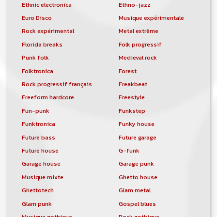
Ethnic electronica
Ethno-jazz
Euro Disco
Musique expérimentale
Rock expérimental
Metal extrême
Florida breaks
Folk progressif
Punk folk
Medieval rock
Folktronica
Forest
Rock progressif français
Freakbeat
Freeform hardcore
Freestyle
Fun-punk
Funkstep
Funktronica
Funky house
Future bass
Future garage
Future house
G-funk
Garage house
Garage punk
Musique mixte
Ghetto house
Ghettotech
Glam metal
Glam punk
Gospel blues
Musique gothique
Rock gothique