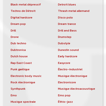
Black metal dépressif
Detroit blues
Techno de Détroit
Thrash metal allemand
Digital hardcore
Disco polo
Dream pop
Dream trance
Drill
Drill and Bass
Drone
Drumstep
Dub techno
Dubstyle
Dubtronica
Dunedin sound
Dutch house
Early hardcore
Rap East Coast
Easycore
Punk gaélique
Électro-industriel
Electronic body music
Musique électronique
Rock électronique
Electronicore
Synthpunk
Musique électroacoustique
Emo
Emo pop
Musique spectrale
Éthio-jazz