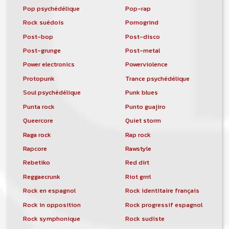
Pop psychédélique
Pop-rap
Rock suédois
Pornogrind
Post-bop
Post-disco
Post-grunge
Post-metal
Power electronics
Powerviolence
Protopunk
Trance psychédélique
Soul psychédélique
Punk blues
Punta rock
Punto guajiro
Queercore
Quiet storm
Raga rock
Rap rock
Rapcore
Rawstyle
Rebetiko
Red dirt
Reggaecrunk
Riot grrrl
Rock en espagnol
Rock identitaire français
Rock in opposition
Rock progressif espagnol
Rock symphonique
Rock sudiste