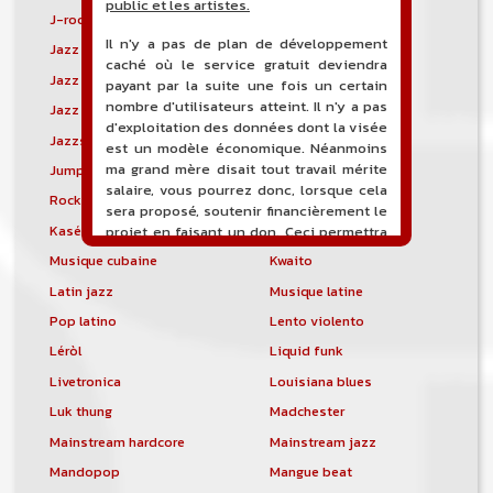
public et les artistes.
J-rock
Jangle pop
Il n'y a pas de plan de développement
Jazz blues
Jazz modal
caché où le service gratuit deviendra
Jazz Nouvelle-Orléans
Jazz punk
payant par la suite une fois un certain
nombre d'utilisateurs atteint. Il n'y a pas
Jazz vocal
Jazz-funk
d'exploitation des données dont la visée
Jazzstep
Jersey club
est un modèle économique. Néanmoins
ma grand mère disait tout travail mérite
Jump blues
Jump-up
salaire, vous pourrez donc, lorsque cela
Rock canadien
Kansas City blues
sera proposé, soutenir financièrement le
Kasékò
Kizomba
projet en faisant un don. Ceci permettra
de financer l'hébergement, le nom de
Musique cubaine
Kwaito
domaine, les heures de maintenance et
Latin jazz
Musique latine
de développement du site, et peut-être
une campagne de communication. Il va
Pop latino
Lento violento
de soit que l'ensemble de la
Léròl
Liquid funk
comptabilité sera totalement publique
visible directement sur le site.
Livetronica
Louisiana blues
Luk thung
Madchester
Un nouveau service de petites annonces
pour musicien vous est proposé sur le
Mainstream hardcore
Mainstream jazz
site. Ce service permet, lorsque vous
Mandopop
Mangue beat
êtes musiciens ou un groupe, un