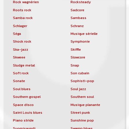
Rock wagnérien
Rocksteady
Roots rock
Sadcore
Samba rock
Sambass
Schlager
Schranz
Séga
Musique sérielle
Shock rock
Symphonie
Ska-jazz
Skiffle
Skweee
Slowcore
Sludge metal
Snap
Soft rock
Son cubain
Sonate
Sophisti-pop
Soul blues
Soul jazz
Southern gospel
Southern soul
Space disco
Musique planante
Saint Louis blues
Street punk
Piano stride
Sunshine pop
Suomisaundi
Swamp blues