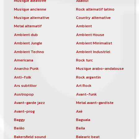
Musique aléatoire
Allaoui
Musique ancienne
Rock alternatif latino
Musique alternative
Country alternative
Metal alternatif
Ambient
Ambient dub
Ambient House
Ambient Jungle
Ambient Minimalist
Ambient Techno
Ambient industriel
Americana
Rock turc
Anarcho Punk
Musique arabo-andalouse
Anti-folk
Rock argentin
Ars subtilior
Art Rock
Austropop
Avant-funk
Avant-garde jazz
Metal avant-gardiste
Avant-prog
Axé
Baggy
Baguala
Baião
Baila
Bakersfield sound
Balearic beat