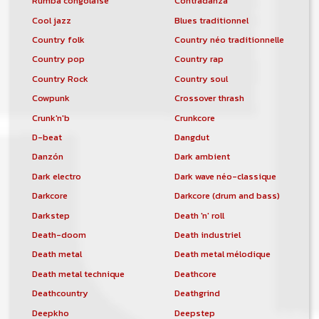
Rumba congolaise
Contradanza
Cool jazz
Blues traditionnel
Country folk
Country néo traditionnelle
Country pop
Country rap
Country Rock
Country soul
Cowpunk
Crossover thrash
Crunk'n'b
Crunkcore
D-beat
Dangdut
Danzón
Dark ambient
Dark electro
Dark wave néo-classique
Darkcore
Darkcore (drum and bass)
Darkstep
Death 'n' roll
Death-doom
Death industriel
Death metal
Death metal mélodique
Death metal technique
Deathcore
Deathcountry
Deathgrind
Deepkho
Deepstep