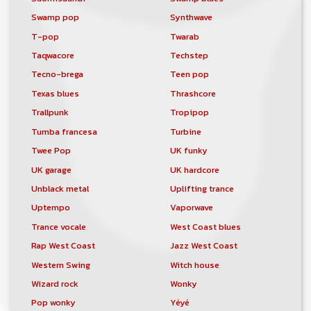
Swamp pop
Synthwave
T-pop
Twarab
Taqwacore
Techstep
Tecno-brega
Teen pop
Texas blues
Thrashcore
Trallpunk
Tropipop
Tumba francesa
Turbine
Twee Pop
UK funky
UK garage
UK hardcore
Unblack metal
Uplifting trance
Uptempo
Vaporwave
Trance vocale
West Coast blues
Rap West Coast
Jazz West Coast
Western Swing
Witch house
Wizard rock
Wonky
Pop wonky
Yéyé