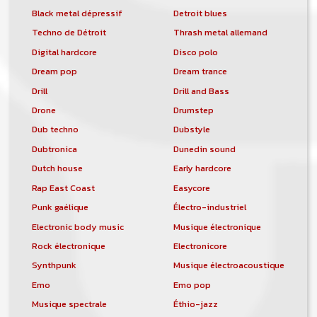
Black metal dépressif
Detroit blues
Techno de Détroit
Thrash metal allemand
Digital hardcore
Disco polo
Dream pop
Dream trance
Drill
Drill and Bass
Drone
Drumstep
Dub techno
Dubstyle
Dubtronica
Dunedin sound
Dutch house
Early hardcore
Rap East Coast
Easycore
Punk gaélique
Électro-industriel
Electronic body music
Musique électronique
Rock électronique
Electronicore
Synthpunk
Musique électroacoustique
Emo
Emo pop
Musique spectrale
Éthio-jazz