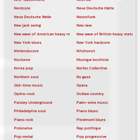
Nerdcore
Neue Deutsche Härte
Neue Deutsche Welle
Neurofunk
New jack swing
New rave
New wave of American heavy metal
New wave of British heavy metal
New York blues
New York hardcore
Nintendocore
Nitzhonot
Nocturne
Musique bruitiste
Noise pop
Nortec Collective
Northern soul
Nu gaze
Old-time music
Opéra
Opéra-rock
Outlaw country
Paisley Underground
Palm-wine music
Philadelphia soul
Piano blues
Piano rock
Piedmont blues
Polonaise
Rap politique
Pop metal
Pop progressive