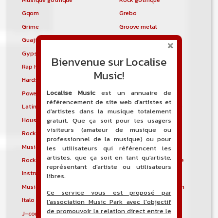
Gqom
Grebo
Grime
Groove metal
Guajira
Guaracha
Gypsy punk
Hardbag
Bienvenue sur Localise
Rap hardcore
Industrial hardcore
Music!
Hardstep
Hardstyle
Localise Music
est un annuaire de
Power noise
Heavenly voices
référencement de site web d'artistes et
Latin metal
Musique hindoustanie
d'artistes dans la musique totalement
House progressive
Tropical house
gratuit. Que ça soit pour les usagers
visiteurs (amateur de musique ou
Rock indépendant
Indietronica
professionnel de la musique) ou pour
Musique industrielle
Metal industriel
les utilisateurs qui référencent les
artistes, que ça soit en tant qu'artiste,
Rock industriel
Musique instrumentale
représentant d'artiste ou utilisateurs
Instrumental
Rock instrumental
libres.
Musique irlandaise
Rock progressif italien
Ce service vous est proposé par
Italo Disco
Italo house
l'association Music Park avec l'objectif
de promouvoir la relation direct entre le
J-core
J-pop