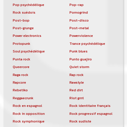
Pop psychédélique
Pop-rap
Rock suédois
Pornogrind
Post-bop
Post-disco
Post-grunge
Post-metal
Power electronics
Powerviolence
Protopunk
Trance psychédélique
Soul psychédélique
Punk blues
Punta rock
Punto guajiro
Queercore
Quiet storm
Raga rock
Rap rock
Rapcore
Rawstyle
Rebetiko
Red dirt
Reggaecrunk
Riot grrrl
Rock en espagnol
Rock identitaire français
Rock in opposition
Rock progressif espagnol
Rock symphonique
Rock sudiste