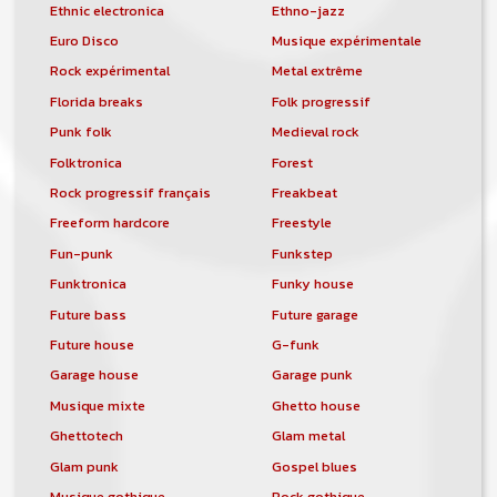
Ethnic electronica
Ethno-jazz
Euro Disco
Musique expérimentale
Rock expérimental
Metal extrême
Florida breaks
Folk progressif
Punk folk
Medieval rock
Folktronica
Forest
Rock progressif français
Freakbeat
Freeform hardcore
Freestyle
Fun-punk
Funkstep
Funktronica
Funky house
Future bass
Future garage
Future house
G-funk
Garage house
Garage punk
Musique mixte
Ghetto house
Ghettotech
Glam metal
Glam punk
Gospel blues
Musique gothique
Rock gothique