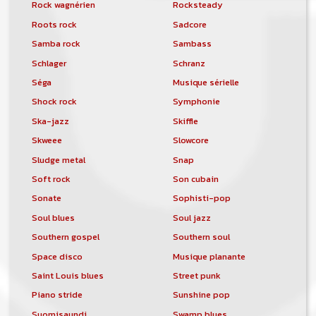
Rock wagnérien
Rocksteady
Roots rock
Sadcore
Samba rock
Sambass
Schlager
Schranz
Séga
Musique sérielle
Shock rock
Symphonie
Ska-jazz
Skiffle
Skweee
Slowcore
Sludge metal
Snap
Soft rock
Son cubain
Sonate
Sophisti-pop
Soul blues
Soul jazz
Southern gospel
Southern soul
Space disco
Musique planante
Saint Louis blues
Street punk
Piano stride
Sunshine pop
Suomisaundi
Swamp blues