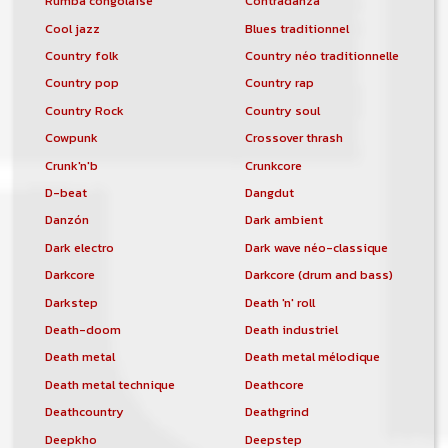
Rumba congolaise
Contradanza
Cool jazz
Blues traditionnel
Country folk
Country néo traditionnelle
Country pop
Country rap
Country Rock
Country soul
Cowpunk
Crossover thrash
Crunk'n'b
Crunkcore
D-beat
Dangdut
Danzón
Dark ambient
Dark electro
Dark wave néo-classique
Darkcore
Darkcore (drum and bass)
Darkstep
Death 'n' roll
Death-doom
Death industriel
Death metal
Death metal mélodique
Death metal technique
Deathcore
Deathcountry
Deathgrind
Deepkho
Deepstep