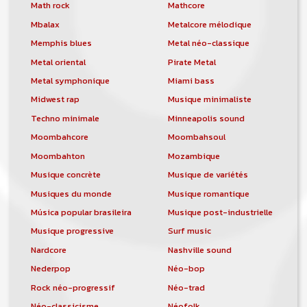
orchestre, DJ, etc... de chercher un/des
Math rock
Mathcore
musicen(s) ou un groupe, un orchestre,
Mbalax
Metalcore mélodique
un DJ, etc...
Memphis blues
Metal néo-classique
Metal oriental
Pirate Metal
Metal symphonique
Miami bass
Midwest rap
Musique minimaliste
Techno minimale
Minneapolis sound
Moombahcore
Moombahsoul
Moombahton
Mozambique
Musique concrète
Musique de variétés
Musiques du monde
Musique romantique
Música popular brasileira
Musique post-industrielle
Musique progressive
Surf music
Nardcore
Nashville sound
Nederpop
Néo-bop
Rock néo-progressif
Néo-trad
Néo-classicisme
Néofolk