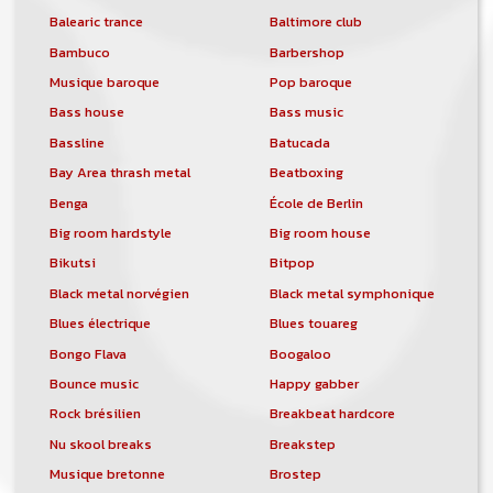
Balearic trance
Baltimore club
Bambuco
Barbershop
Musique baroque
Pop baroque
Bass house
Bass music
Bassline
Batucada
Bay Area thrash metal
Beatboxing
Benga
École de Berlin
Big room hardstyle
Big room house
Bikutsi
Bitpop
Black metal norvégien
Black metal symphonique
Blues électrique
Blues touareg
Bongo Flava
Boogaloo
Bounce music
Happy gabber
Rock brésilien
Breakbeat hardcore
Nu skool breaks
Breakstep
Musique bretonne
Brostep