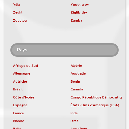
Yéla
Youth crew
Zeuhl
Ziglibithy
Zouglou
Zumba
Pays
Afrique du Sud
Algérie
Allemagne
Australie
Autriche
Benin
Brésil
Canada
Côte d'Ivoire
Congo République Démocratique
Espagne
États-Unis d'Amérique (USA)
France
Inde
Irlande
Israël
Italie
Jamaïque