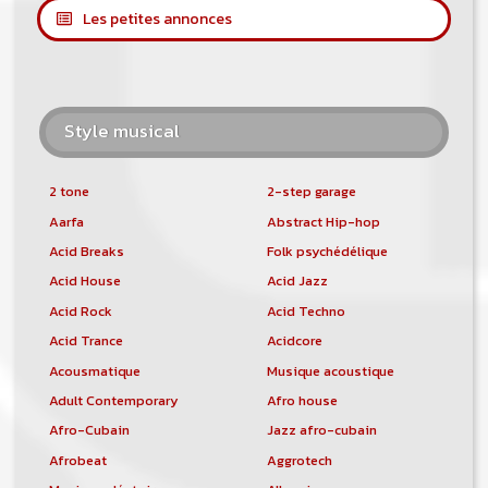
Les petites annonces
Style musical
2 tone
2-step garage
Aarfa
Abstract Hip-hop
Acid Breaks
Folk psychédélique
Acid House
Acid Jazz
Acid Rock
Acid Techno
Acid Trance
Acidcore
Acousmatique
Musique acoustique
Adult Contemporary
Afro house
Afro-Cubain
Jazz afro-cubain
Afrobeat
Aggrotech