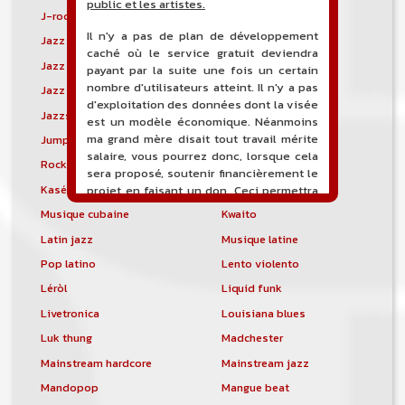
public et les artistes.
J-rock
Jangle pop
Il n'y a pas de plan de développement
Jazz blues
Jazz modal
caché où le service gratuit deviendra
Jazz Nouvelle-Orléans
Jazz punk
payant par la suite une fois un certain
nombre d'utilisateurs atteint. Il n'y a pas
Jazz vocal
Jazz-funk
d'exploitation des données dont la visée
Jazzstep
Jersey club
est un modèle économique. Néanmoins
ma grand mère disait tout travail mérite
Jump blues
Jump-up
salaire, vous pourrez donc, lorsque cela
Rock canadien
Kansas City blues
sera proposé, soutenir financièrement le
Kasékò
Kizomba
projet en faisant un don. Ceci permettra
de financer l'hébergement, le nom de
Musique cubaine
Kwaito
domaine, les heures de maintenance et
Latin jazz
Musique latine
de développement du site, et peut-être
une campagne de communication. Il va
Pop latino
Lento violento
de soit que l'ensemble de la
Léròl
Liquid funk
comptabilité sera totalement publique
visible directement sur le site.
Livetronica
Louisiana blues
Luk thung
Madchester
Un nouveau service de petites annonces
pour musicien vous est proposé sur le
Mainstream hardcore
Mainstream jazz
site. Ce service permet, lorsque vous
Mandopop
Mangue beat
êtes musiciens ou un groupe, un