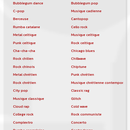
Bubblegum dance
Bubblegum pop
C-pop
Musique cadienne
Berceuse
Cantopop
Rumba catalane
Cello rock
Metal celtique
Musique celtique
Punk celtique
Rock celtique
Cha-cha-cha
Chicago blues
Rock chilien
Chillwave
Rock chinois
Chiptune
Metal chrétien
Punk chrétien
Rock chrétien
Musique chrétienne contemporain
City pop
Classic rag
Musique classique
Glitch
Cloud rap
Cold wave
College rock
Rock communiste
Complextro
Concerto