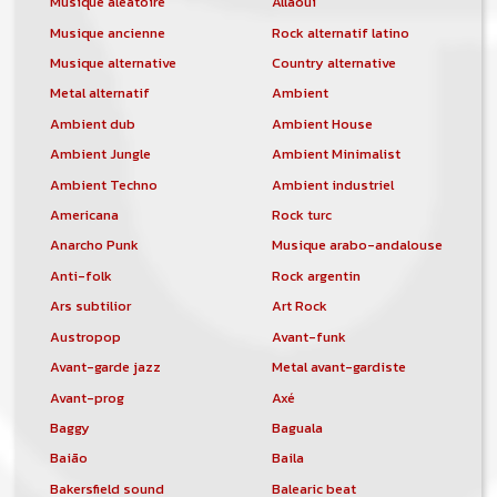
Musique aléatoire
Allaoui
Musique ancienne
Rock alternatif latino
Musique alternative
Country alternative
Metal alternatif
Ambient
Ambient dub
Ambient House
Ambient Jungle
Ambient Minimalist
Ambient Techno
Ambient industriel
Americana
Rock turc
Anarcho Punk
Musique arabo-andalouse
Anti-folk
Rock argentin
Ars subtilior
Art Rock
Austropop
Avant-funk
Avant-garde jazz
Metal avant-gardiste
Avant-prog
Axé
Baggy
Baguala
Baião
Baila
Bakersfield sound
Balearic beat