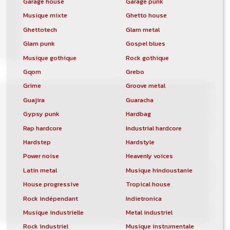
Garage house
Garage punk
Musique mixte
Ghetto house
Ghettotech
Glam metal
Glam punk
Gospel blues
Musique gothique
Rock gothique
Gqom
Grebo
Grime
Groove metal
Guajira
Guaracha
Gypsy punk
Hardbag
Rap hardcore
Industrial hardcore
Hardstep
Hardstyle
Power noise
Heavenly voices
Latin metal
Musique hindoustanie
House progressive
Tropical house
Rock indépendant
Indietronica
Musique industrielle
Metal industriel
Rock industriel
Musique instrumentale