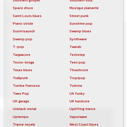
Southern gospel
Southern soul
Space disco
Musique planante
Saint Louis blues
Street punk
Piano stride
Sunshine pop
Suomisaundi
Swamp blues
Swamp pop
Synthwave
T-pop
Twarab
Taqwacore
Techstep
Tecno-brega
Teen pop
Texas blues
Thrashcore
Trallpunk
Tropipop
Tumba francesa
Turbine
Twee Pop
UK funky
UK garage
UK hardcore
Unblack metal
Uplifting trance
Uptempo
Vaporwave
Trance vocale
West Coast blues