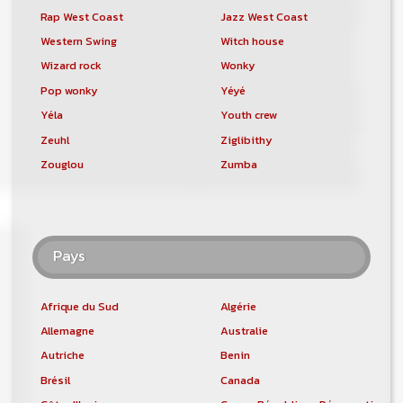
Rap West Coast
Jazz West Coast
Western Swing
Witch house
Wizard rock
Wonky
Pop wonky
Yéyé
Yéla
Youth crew
Zeuhl
Ziglibithy
Zouglou
Zumba
Pays
Afrique du Sud
Algérie
Allemagne
Australie
Autriche
Benin
Brésil
Canada