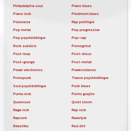
Philadelphia soul
Piano blues
Piano rock
Piedmont blues
Polonaise
Rap politique
Pop metal
Pop progressive
Pop psychédélique
Pop-rap
Rock suédois
Pornogrind
Post-bop
Post-disco
Post-grunge
Post-metal
Power electronics
Powerviolence
Protopunk
Trance psychédélique
Soul psychédélique
Punk blues
Punta rock
Punto guajiro
Queercore
Quiet storm
Raga rock
Rap rock
Rapcore
Rawstyle
Rebetiko
Red dirt