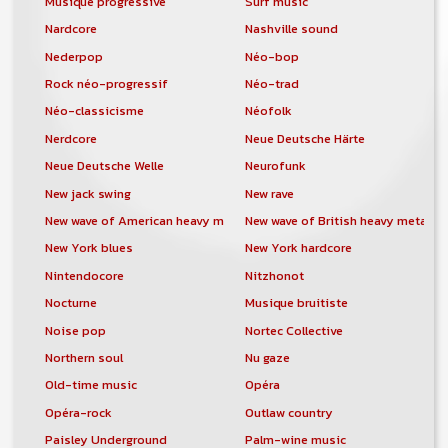
Musique progressive
Surf music
Nardcore
Nashville sound
Nederpop
Néo-bop
Rock néo-progressif
Néo-trad
Néo-classicisme
Néofolk
Nerdcore
Neue Deutsche Härte
Neue Deutsche Welle
Neurofunk
New jack swing
New rave
New wave of American heavy metal
New wave of British heavy metal
New York blues
New York hardcore
Nintendocore
Nitzhonot
Nocturne
Musique bruitiste
Noise pop
Nortec Collective
Northern soul
Nu gaze
Old-time music
Opéra
Opéra-rock
Outlaw country
Paisley Underground
Palm-wine music