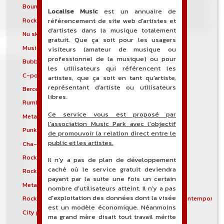
Bounce music
Happy gabber
Localise Music
est un annuaire de
Rock brésilien
Breakbeat hardcore
référencement de site web d'artistes et
d'artistes dans la musique totalement
Nu skool breaks
Breakstep
gratuit. Que ça soit pour les usagers
Musique bretonne
Brostep
visiteurs (amateur de musique ou
professionnel de la musique) ou pour
Bubblegum dance
Bubblegum pop
les utilisateurs qui référencent les
C-pop
Musique cadienne
artistes, que ça soit en tant qu'artiste,
représentant d'artiste ou utilisateurs
Berceuse
Cantopop
libres.
Rumba catalane
Cello rock
Ce service vous est proposé par
Metal celtique
Musique celtique
l'association Music Park avec l'objectif
Punk celtique
Rock celtique
de promouvoir la relation direct entre le
public et les artistes.
Cha-cha-cha
Chicago blues
Rock chilien
Chillwave
Il n'y a pas de plan de développement
caché où le service gratuit deviendra
Rock chinois
Chiptune
payant par la suite une fois un certain
Metal chrétien
Punk chrétien
nombre d'utilisateurs atteint. Il n'y a pas
d'exploitation des données dont la visée
Rock chrétien
Musique chrétienne contemporain
est un modèle économique. Néanmoins
City pop
Classic rag
ma grand mère disait tout travail mérite