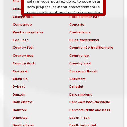
Musique classique
Glitch
salaire, vous pourrez donc, lorsque cela
sera proposé, soutenir financièrement le
Cloud rap
Cold wave
projet en faisant un don. Ceci permettra
College rock
Rock communiste
de financer l'hébergement, le nom de
domaine, les heures de maintenance et
Complextro
Concerto
de développement du site, et peut-être
Rumba congolaise
Contradanza
une campagne de communication. Il va
de soit que l'ensemble de la
Cool jazz
Blues traditionnel
comptabilité sera totalement publique
Country folk
Country néo traditionnelle
visible directement sur le site.
Country pop
Country rap
Un nouveau service de petites annonces
Country Rock
Country soul
pour musicien vous est proposé sur le
site. Ce service permet, lorsque vous
Cowpunk
Crossover thrash
êtes musiciens ou un groupe, un
Crunk'n'b
Crunkcore
orchestre, DJ, etc... de chercher un/des
D-beat
Dangdut
musicen(s) ou un groupe, un orchestre,
un DJ, etc...
Danzón
Dark ambient
Dark electro
Dark wave néo-classique
Darkcore
Darkcore (drum and bass)
Darkstep
Death 'n' roll
Death-doom
Death industriel