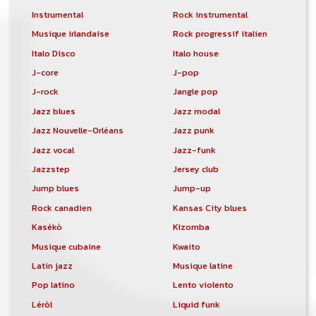
Instrumental
Rock instrumental
Musique irlandaise
Rock progressif italien
Italo Disco
Italo house
J-core
J-pop
J-rock
Jangle pop
Jazz blues
Jazz modal
Jazz Nouvelle-Orléans
Jazz punk
Jazz vocal
Jazz-funk
Jazzstep
Jersey club
Jump blues
Jump-up
Rock canadien
Kansas City blues
Kasékò
Kizomba
Musique cubaine
Kwaito
Latin jazz
Musique latine
Pop latino
Lento violento
Léròl
Liquid funk