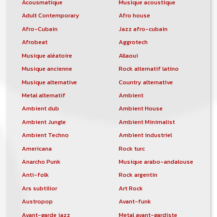
Acousmatique
Musique acoustique
Adult Contemporary
Afro house
Afro-Cubain
Jazz afro-cubain
Afrobeat
Aggrotech
Musique aléatoire
Allaoui
Musique ancienne
Rock alternatif latino
Musique alternative
Country alternative
Metal alternatif
Ambient
Ambient dub
Ambient House
Ambient Jungle
Ambient Minimalist
Ambient Techno
Ambient industriel
Americana
Rock turc
Anarcho Punk
Musique arabo-andalouse
Anti-folk
Rock argentin
Ars subtilior
Art Rock
Austropop
Avant-funk
Avant-garde jazz
Metal avant-gardiste