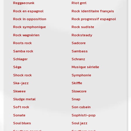
Reggaecrunk
Riot grrrl
Rock en espagnol
Rock identitaire français
Rock in opposition
Rock progressif espagnol
Rock symphonique
Rock sudiste
Rock wagnérien
Rocksteady
Roots rock
Sadcore
Samba rock
Sambass
Schlager
Schranz
Séga
Musique sérielle
Shock rock
Symphonie
Ska-jazz
Skiffle
Skweee
Slowcore
Sludge metal
Snap
Soft rock
Son cubain
Sonate
Sophisti-pop
Soul blues
Soul jazz