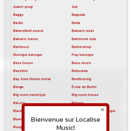
Avant-prog
Axé
Baggy
Baguala
Baião
Baila
Bakersfield sound
Balearic beat
Balearic trance
Baltimore club
Bambuco
Barbershop
Musique baroque
Pop baroque
Bass house
Bass music
Bassline
Batucada
Bay Area thrash metal
Beatboxing
Benga
École de Berlin
Big room hardstyle
Big room house
Bikutsi
Bitpop
Black metal norvégien
Black metal symphonique
Bienvenue sur Localise
Blues électrique
Blues touareg
Music!
Bongo Flava
Boogaloo