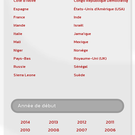
Côte d'Ivoire
Congo République Démocratique
Espagne
États-Unis d'Amérique (USA)
France
Inde
Irlande
Israël
Italie
Jamaïque
Mali
Mexique
Niger
Norvège
Pays-Bas
Royaume-Uni (UK)
Russie
Sénégal
Sierra Leone
Suède
Année de début
2014
2013
2012
2011
2010
2008
2007
2006