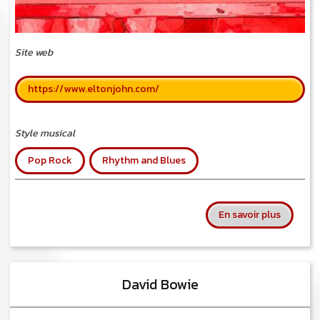
Site web
https://www.eltonjohn.com/
Style musical
Pop Rock
Rhythm and Blues
sur Elto
En savoir plus
David Bowie