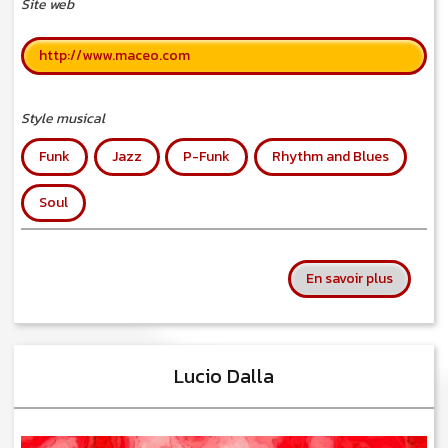
Site web
http://www.maceo.com
Style musical
Funk
Jazz
P-Funk
Rhythm and Blues
Soul
sur Mace
En savoir plus
Lucio Dalla