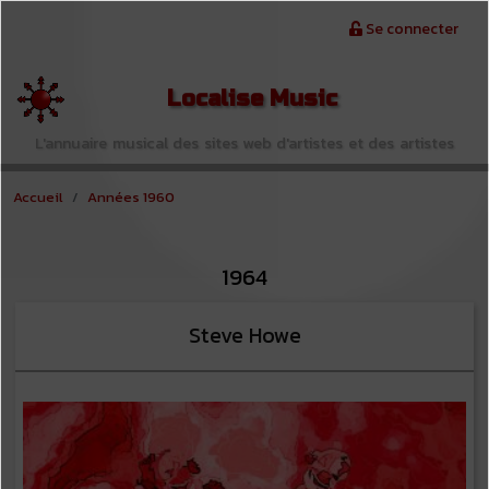
Aller au contenu principal
Menu du compte de l'utilisateur
Se connecter
Localise Music
L'annuaire musical des sites web d'artistes et des artistes
Accueil
Années 1960
1964
Steve Howe