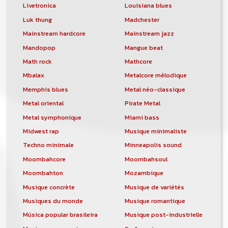
Livetronica
Louisiana blues
Luk thung
Madchester
Mainstream hardcore
Mainstream jazz
Mandopop
Mangue beat
Math rock
Mathcore
Mbalax
Metalcore mélodique
Memphis blues
Metal néo-classique
Metal oriental
Pirate Metal
Metal symphonique
Miami bass
Midwest rap
Musique minimaliste
Techno minimale
Minneapolis sound
Moombahcore
Moombahsoul
Moombahton
Mozambique
Musique concrète
Musique de variétés
Musiques du monde
Musique romantique
Música popular brasileira
Musique post-industrielle