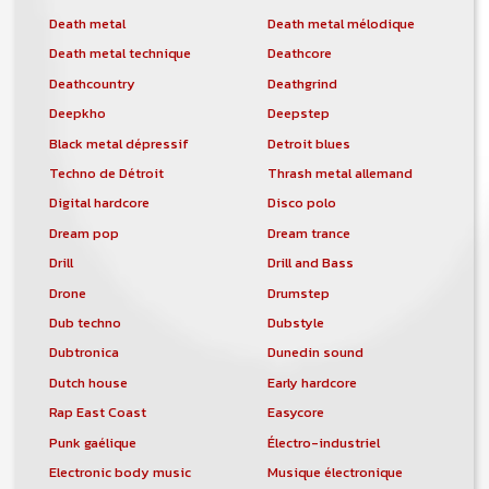
Death metal
Death metal mélodique
Death metal technique
Deathcore
Deathcountry
Deathgrind
Deepkho
Deepstep
Black metal dépressif
Detroit blues
Techno de Détroit
Thrash metal allemand
Digital hardcore
Disco polo
Dream pop
Dream trance
Drill
Drill and Bass
Drone
Drumstep
Dub techno
Dubstyle
Dubtronica
Dunedin sound
Dutch house
Early hardcore
Rap East Coast
Easycore
Punk gaélique
Électro-industriel
Electronic body music
Musique électronique