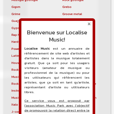
Gqom
Grebo
Grime
Groove metal
Guajira
Guaracha
Gypsy punk
Hardbag
Bienvenue sur Localise
Rap hardcore
Industrial hardcore
Music!
Hardstep
Hardstyle
Localise Music
est un annuaire de
Power noise
Heavenly voices
référencement de site web d'artistes et
Latin metal
Musique hindoustanie
d'artistes dans la musique totalement
House progressive
Tropical house
gratuit. Que ça soit pour les usagers
visiteurs (amateur de musique ou
Rock indépendant
Indietronica
professionnel de la musique) ou pour
Musique industrielle
Metal industriel
les utilisateurs qui référencent les
artistes, que ça soit en tant qu'artiste,
Rock industriel
Musique instrumentale
représentant d'artiste ou utilisateurs
Instrumental
Rock instrumental
libres.
Musique irlandaise
Rock progressif italien
Ce service vous est proposé par
Italo Disco
Italo house
l'association Music Park avec l'objectif
de promouvoir la relation direct entre le
J-core
J-pop