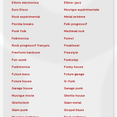
Ethnic electronica
Ethno-jazz
Euro Disco
Musique expérimentale
Rock expérimental
Metal extrême
Florida breaks
Folk progressif
Punk folk
Medieval rock
Folktronica
Forest
Rock progressif français
Freakbeat
Freeform hardcore
Freestyle
Fun-punk
Funkstep
Funktronica
Funky house
Future bass
Future garage
Future house
G-funk
Garage house
Garage punk
Musique mixte
Ghetto house
Ghettotech
Glam metal
Glam punk
Gospel blues
Musique gothique
Rock gothique