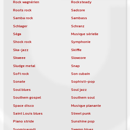
Rock wagnérien
Rocksteady
Roots rock
Sadcore
Samba rock
Sambass
Schlager
Schranz
Séga
Musique sérielle
Shock rock
Symphonie
Ska-jazz
Skiffle
Skweee
Slowcore
Sludge metal
Snap
Soft rock
Son cubain
Sonate
Sophisti-pop
Soul blues
Soul jazz
Southern gospel
Southern soul
Space disco
Musique planante
Saint Louis blues
Street punk
Piano stride
Sunshine pop
Suomisaundi
Swamp blues