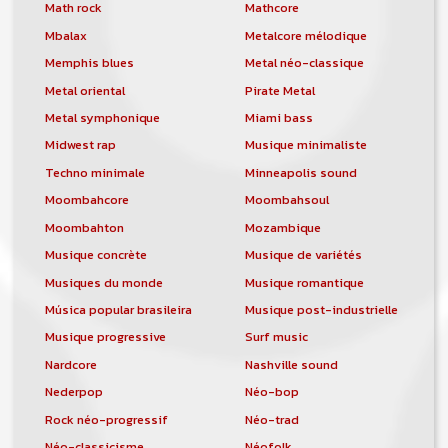
orchestre, DJ, etc... de chercher un/des
Math rock
Mathcore
musicen(s) ou un groupe, un orchestre,
Mbalax
Metalcore mélodique
un DJ, etc...
Memphis blues
Metal néo-classique
Metal oriental
Pirate Metal
Metal symphonique
Miami bass
Midwest rap
Musique minimaliste
Techno minimale
Minneapolis sound
Moombahcore
Moombahsoul
Moombahton
Mozambique
Musique concrète
Musique de variétés
Musiques du monde
Musique romantique
Música popular brasileira
Musique post-industrielle
Musique progressive
Surf music
Nardcore
Nashville sound
Nederpop
Néo-bop
Rock néo-progressif
Néo-trad
Néo-classicisme
Néofolk