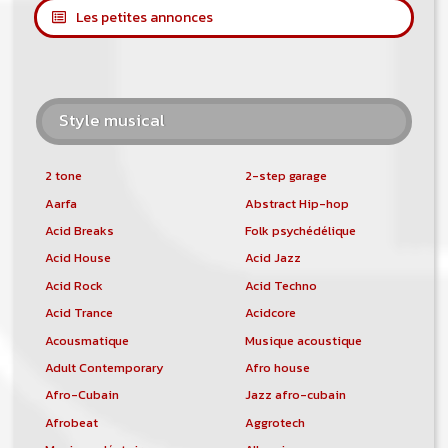
Les petites annonces
Style musical
2 tone
2-step garage
Aarfa
Abstract Hip-hop
Acid Breaks
Folk psychédélique
Acid House
Acid Jazz
Acid Rock
Acid Techno
Acid Trance
Acidcore
Acousmatique
Musique acoustique
Adult Contemporary
Afro house
Afro-Cubain
Jazz afro-cubain
Afrobeat
Aggrotech