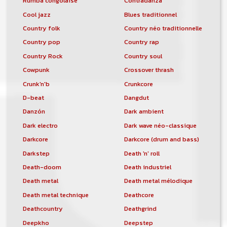
Rumba congolaise
Contradanza
Cool jazz
Blues traditionnel
Country folk
Country néo traditionnelle
Country pop
Country rap
Country Rock
Country soul
Cowpunk
Crossover thrash
Crunk'n'b
Crunkcore
D-beat
Dangdut
Danzón
Dark ambient
Dark electro
Dark wave néo-classique
Darkcore
Darkcore (drum and bass)
Darkstep
Death 'n' roll
Death-doom
Death industriel
Death metal
Death metal mélodique
Death metal technique
Deathcore
Deathcountry
Deathgrind
Deepkho
Deepstep