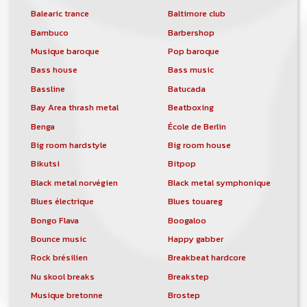
Balearic trance
Baltimore club
Bambuco
Barbershop
Musique baroque
Pop baroque
Bass house
Bass music
Bassline
Batucada
Bay Area thrash metal
Beatboxing
Benga
École de Berlin
Big room hardstyle
Big room house
Bikutsi
Bitpop
Black metal norvégien
Black metal symphonique
Blues électrique
Blues touareg
Bongo Flava
Boogaloo
Bounce music
Happy gabber
Rock brésilien
Breakbeat hardcore
Nu skool breaks
Breakstep
Musique bretonne
Brostep