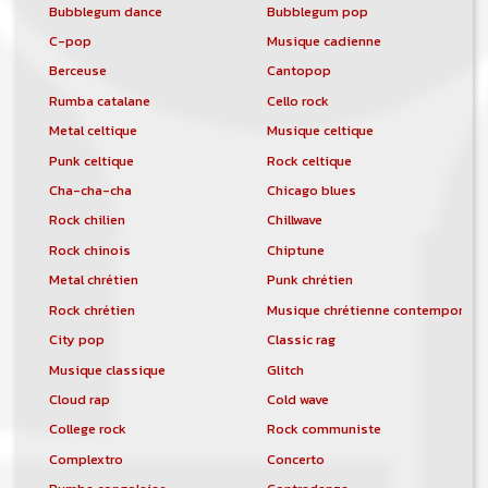
Bubblegum dance
Bubblegum pop
C-pop
Musique cadienne
Berceuse
Cantopop
Rumba catalane
Cello rock
Metal celtique
Musique celtique
Punk celtique
Rock celtique
Cha-cha-cha
Chicago blues
Rock chilien
Chillwave
Rock chinois
Chiptune
Metal chrétien
Punk chrétien
Rock chrétien
Musique chrétienne contemporain
City pop
Classic rag
Musique classique
Glitch
Cloud rap
Cold wave
College rock
Rock communiste
Complextro
Concerto