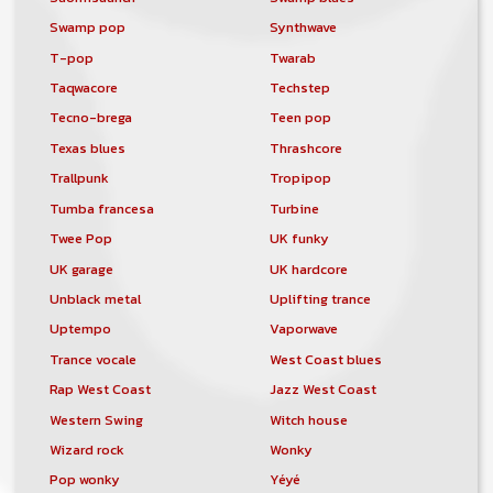
Swamp pop
Synthwave
T-pop
Twarab
Taqwacore
Techstep
Tecno-brega
Teen pop
Texas blues
Thrashcore
Trallpunk
Tropipop
Tumba francesa
Turbine
Twee Pop
UK funky
UK garage
UK hardcore
Unblack metal
Uplifting trance
Uptempo
Vaporwave
Trance vocale
West Coast blues
Rap West Coast
Jazz West Coast
Western Swing
Witch house
Wizard rock
Wonky
Pop wonky
Yéyé