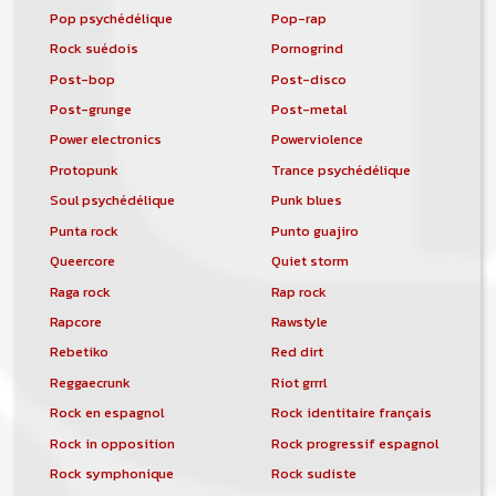
Pop psychédélique
Pop-rap
Rock suédois
Pornogrind
Post-bop
Post-disco
Post-grunge
Post-metal
Power electronics
Powerviolence
Protopunk
Trance psychédélique
Soul psychédélique
Punk blues
Punta rock
Punto guajiro
Queercore
Quiet storm
Raga rock
Rap rock
Rapcore
Rawstyle
Rebetiko
Red dirt
Reggaecrunk
Riot grrrl
Rock en espagnol
Rock identitaire français
Rock in opposition
Rock progressif espagnol
Rock symphonique
Rock sudiste