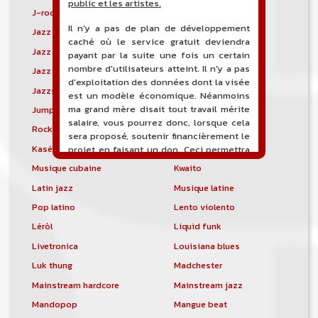
public et les artistes.
J-rock
Jangle pop
Il n'y a pas de plan de développement
Jazz blues
Jazz modal
caché où le service gratuit deviendra
Jazz Nouvelle-Orléans
Jazz punk
payant par la suite une fois un certain
nombre d'utilisateurs atteint. Il n'y a pas
Jazz vocal
Jazz-funk
d'exploitation des données dont la visée
Jazzstep
Jersey club
est un modèle économique. Néanmoins
ma grand mère disait tout travail mérite
Jump blues
Jump-up
salaire, vous pourrez donc, lorsque cela
Rock canadien
Kansas City blues
sera proposé, soutenir financièrement le
Kasékò
Kizomba
projet en faisant un don. Ceci permettra
de financer l'hébergement, le nom de
Musique cubaine
Kwaito
domaine, les heures de maintenance et
Latin jazz
Musique latine
de développement du site, et peut-être
une campagne de communication. Il va
Pop latino
Lento violento
de soit que l'ensemble de la
Léròl
Liquid funk
comptabilité sera totalement publique
visible directement sur le site.
Livetronica
Louisiana blues
Luk thung
Madchester
Un nouveau service de petites annonces
pour musicien vous est proposé sur le
Mainstream hardcore
Mainstream jazz
site. Ce service permet, lorsque vous
Mandopop
Mangue beat
êtes musiciens ou un groupe, un