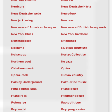
Nerdcore
Neue Deutsche Härte
Neue Deutsche Welle
Neurofunk
New jack swing
New rave
New wave of American heavy metal
New wave of British heavy metal
New York blues
New York hardcore
Nintendocore
Nitzhonot
Nocturne
Musique bruitiste
Noise pop
Nortec Collective
Northern soul
Nu gaze
Old-time music
Opéra
Opéra-rock
Outlaw country
Paisley Underground
Palm-wine music
Philadelphia soul
Piano blues
Piano rock
Piedmont blues
Polonaise
Rap politique
Pop metal
Pop progressive