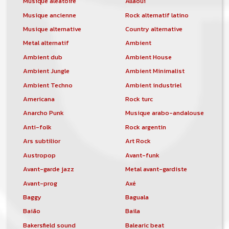
Musique aléatoire
Allaoui
Musique ancienne
Rock alternatif latino
Musique alternative
Country alternative
Metal alternatif
Ambient
Ambient dub
Ambient House
Ambient Jungle
Ambient Minimalist
Ambient Techno
Ambient industriel
Americana
Rock turc
Anarcho Punk
Musique arabo-andalouse
Anti-folk
Rock argentin
Ars subtilior
Art Rock
Austropop
Avant-funk
Avant-garde jazz
Metal avant-gardiste
Avant-prog
Axé
Baggy
Baguala
Baião
Baila
Bakersfield sound
Balearic beat