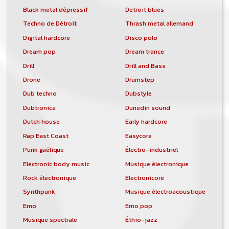
Black metal dépressif
Detroit blues
Techno de Détroit
Thrash metal allemand
Digital hardcore
Disco polo
Dream pop
Dream trance
Drill
Drill and Bass
Drone
Drumstep
Dub techno
Dubstyle
Dubtronica
Dunedin sound
Dutch house
Early hardcore
Rap East Coast
Easycore
Punk gaélique
Électro-industriel
Electronic body music
Musique électronique
Rock électronique
Electronicore
Synthpunk
Musique électroacoustique
Emo
Emo pop
Musique spectrale
Éthio-jazz