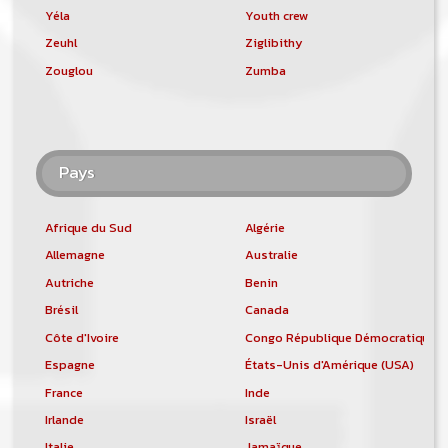
Yéla
Youth crew
Zeuhl
Ziglibithy
Zouglou
Zumba
Pays
Afrique du Sud
Algérie
Allemagne
Australie
Autriche
Benin
Brésil
Canada
Côte d'Ivoire
Congo République Démocratique
Espagne
États-Unis d'Amérique (USA)
France
Inde
Irlande
Israël
Italie
Jamaïque