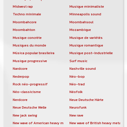
Midwest rap
Musique minimaliste
Techno minimale
Minneapolis sound
Moombahcore
Moombahsoul
Moombahton
Mozambique
Musique concrète
Musique de variétés
Musiques du monde
Musique romantique
Música popular brasileira
Musique post-industrielle
Musique progressive
Surf music
Nardcore
Nashville sound
Nederpop
Néo-bop
Rock néo-progressif
Néo-trad
Néo-classicisme
Néofolk
Nerdcore
Neue Deutsche Härte
Neue Deutsche Welle
Neurofunk
New jack swing
New rave
New wave of American heavy metal
New wave of British heavy metal