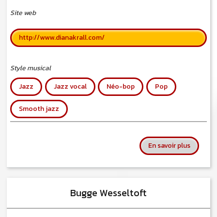
Site web
http://www.dianakrall.com/
Style musical
Jazz
Jazz vocal
Néo-bop
Pop
Smooth jazz
sur Diana
En savoir plus
Bugge Wesseltoft