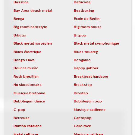
Bassline
Batucada
Bay Area thrash metal
Beatboxing
Benga
École de Berlin
Big room hardstyle
Big room house
Bikutsi
Bitpop
Black metal norvégien
Black metal symphonique
Blues électrique
Blues touareg
Bongo Flava
Boogaloo
Bounce music
Happy gabber
Rock brésilien
Breakbeat hardcore
Nu skool breaks
Breakstep
Musique bretonne
Brostep
Bubblegum dance
Bubblegum pop
C-pop
Musique cadienne
Berceuse
Cantopop
Rumba catalane
Cello rock
Metal celtique
Musique celtique