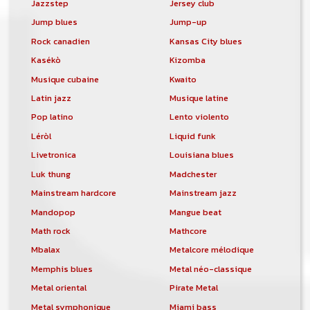
Jazzstep
Jersey club
Jump blues
Jump-up
Rock canadien
Kansas City blues
Kasékò
Kizomba
Musique cubaine
Kwaito
Latin jazz
Musique latine
Pop latino
Lento violento
Léròl
Liquid funk
Livetronica
Louisiana blues
Luk thung
Madchester
Mainstream hardcore
Mainstream jazz
Mandopop
Mangue beat
Math rock
Mathcore
Mbalax
Metalcore mélodique
Memphis blues
Metal néo-classique
Metal oriental
Pirate Metal
Metal symphonique
Miami bass