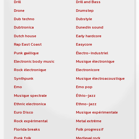
Drill
Drill and Bass
Drone
Drumstep
Dub techno
Dubstyle
Dubtronica
Dunedin sound
Dutch house
Early hardcore
Rap East Coast
Easycore
Punk gaélique
Électro-industriel
Electronic body music
Musique électronique
Rock électronique
Electronicore
Synthpunk
Musique électroacoustique
Emo
Emo pop
Musique spectrale
Éthio-jazz
Ethnic electronica
Ethno-jazz
Euro Disco
Musique expérimentale
Rock expérimental
Metal extrême
Florida breaks
Folk progressif
Punk folk
Medieval rock