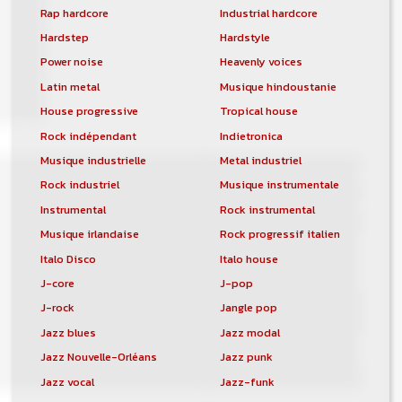
Rap hardcore
Industrial hardcore
Hardstep
Hardstyle
Power noise
Heavenly voices
Latin metal
Musique hindoustanie
House progressive
Tropical house
Rock indépendant
Indietronica
Musique industrielle
Metal industriel
Rock industriel
Musique instrumentale
Instrumental
Rock instrumental
Musique irlandaise
Rock progressif italien
Italo Disco
Italo house
J-core
J-pop
J-rock
Jangle pop
Jazz blues
Jazz modal
Jazz Nouvelle-Orléans
Jazz punk
Jazz vocal
Jazz-funk