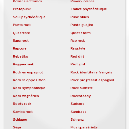
Power electronics
Powerviolence
Protopunk
Trance psychédélique
Soul psychédélique
Punk blues
Punta rock
Punto guajiro
Queercore
Quiet storm
Raga rock
Rap rock
Rapcore
Rawstyle
Rebetiko
Red dirt
Reggaecrunk
Riot grrrl
Rock en espagnol
Rock identitaire français
Rock in opposition
Rock progressif espagnol
Rock symphonique
Rock sudiste
Rock wagnérien
Rocksteady
Roots rock
Sadcore
Samba rock
Sambass
Schlager
Schranz
Séga
Musique sérielle