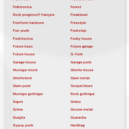
Folktronica
Forest
Rock progressif français
Freakbeat
Freeform hardcore
Freestyle
Fun-punk
Funkstep
Funktronica
Funky house
Future bass
Future garage
Future house
G-funk
Garage house
Garage punk
Musique mixte
Ghetto house
Ghettotech
Glam metal
Glam punk
Gospel blues
Musique gothique
Rock gothique
Gqom
Grebo
Grime
Groove metal
Guajira
Guaracha
Gypsy punk
Hardbag