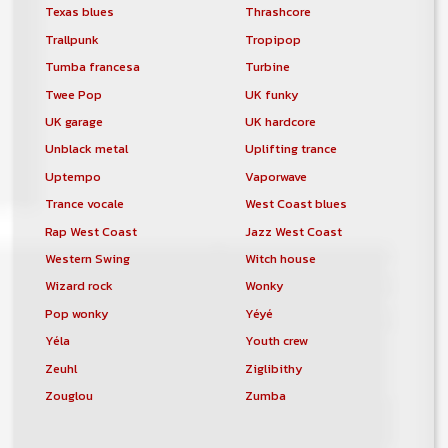
Texas blues
Thrashcore
Trallpunk
Tropipop
Tumba francesa
Turbine
Twee Pop
UK funky
UK garage
UK hardcore
Unblack metal
Uplifting trance
Uptempo
Vaporwave
Trance vocale
West Coast blues
Rap West Coast
Jazz West Coast
Western Swing
Witch house
Wizard rock
Wonky
Pop wonky
Yéyé
Yéla
Youth crew
Zeuhl
Ziglibithy
Zouglou
Zumba