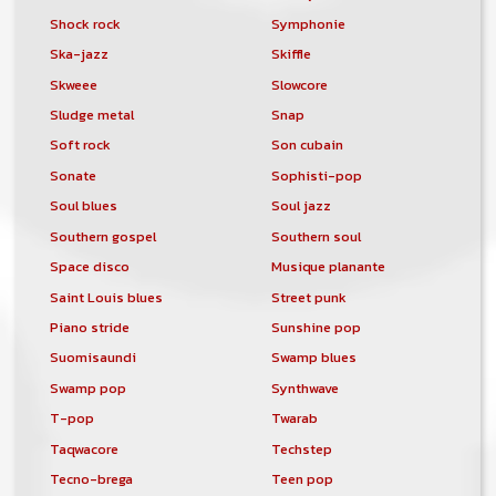
Shock rock
Symphonie
Ska-jazz
Skiffle
Skweee
Slowcore
Sludge metal
Snap
Soft rock
Son cubain
Sonate
Sophisti-pop
Soul blues
Soul jazz
Southern gospel
Southern soul
Space disco
Musique planante
Saint Louis blues
Street punk
Piano stride
Sunshine pop
Suomisaundi
Swamp blues
Swamp pop
Synthwave
T-pop
Twarab
Taqwacore
Techstep
Tecno-brega
Teen pop