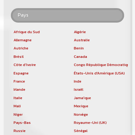
Pays
Afrique du Sud
Algérie
Allemagne
Australie
Autriche
Benin
Brésil
Canada
Côte d'Ivoire
Congo République Démocratique
Espagne
États-Unis d'Amérique (USA)
France
Inde
Irlande
Israël
Italie
Jamaïque
Mali
Mexique
Niger
Norvège
Pays-Bas
Royaume-Uni (UK)
Russie
Sénégal