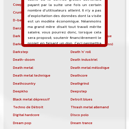
Cowpunk
Crossover thrash
payant par la suite une fois un certain
nombre d'utilisateurs atteint. Il n'y a pas
Crunk'n'b
Crunkcore
d'exploitation des données dont la visée
D-beat
Dangdut
est un modèle économique. Néanmoins
ma grand mère disait tout travail mérite
Danzón
Dark ambient
salaire, vous pourrez donc, lorsque cela
Dark electro
Dark wave néo-classique
sera proposé, soutenir financièrement le
projet en faisant un don. Ceci permettra
Darkcore
Darkcore (drum and bass)
de financer l'hébergement, le nom de
Darkstep
Death 'n' roll
domaine, les heures de maintenance et
de développement du site, et peut-être
Death-doom
Death industriel
une campagne de communication. Il va
Death metal
Death metal mélodique
de soit que l'ensemble de la
Death metal technique
Deathcore
comptabilité sera totalement publique
visible directement sur le site.
Deathcountry
Deathgrind
Deepkho
Deepstep
Un nouveau service de petites annonces
pour musicien vous est proposé sur le
Black metal dépressif
Detroit blues
site. Ce service permet, lorsque vous
Techno de Détroit
Thrash metal allemand
êtes musiciens ou un groupe, un
orchestre, DJ, etc... de chercher un/des
Digital hardcore
Disco polo
musicen(s) ou un groupe, un orchestre,
Dream pop
Dream trance
un DJ, etc...