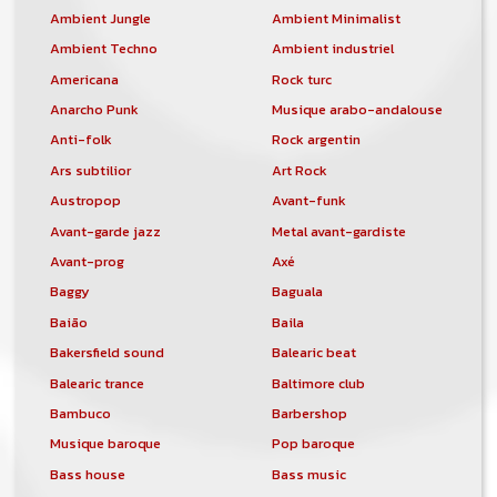
Ambient Jungle
Ambient Minimalist
Ambient Techno
Ambient industriel
Americana
Rock turc
Anarcho Punk
Musique arabo-andalouse
Anti-folk
Rock argentin
Ars subtilior
Art Rock
Austropop
Avant-funk
Avant-garde jazz
Metal avant-gardiste
Avant-prog
Axé
Baggy
Baguala
Baião
Baila
Bakersfield sound
Balearic beat
Balearic trance
Baltimore club
Bambuco
Barbershop
Musique baroque
Pop baroque
Bass house
Bass music