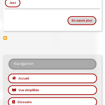
Jazz
sur Bugg
En savoir plus
Navigation
Accueil
Vue simplifiée
Glossaire