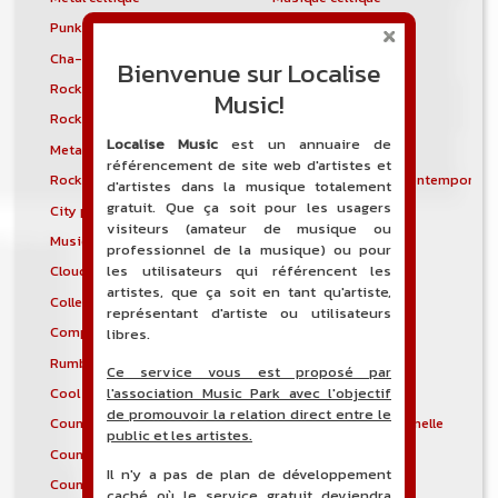
Punk celtique
Rock celtique
Cha-cha-cha
Chicago blues
Bienvenue sur Localise
Rock chilien
Chillwave
Music!
Rock chinois
Chiptune
Localise Music
est un annuaire de
Metal chrétien
Punk chrétien
référencement de site web d'artistes et
Rock chrétien
Musique chrétienne contemporain
d'artistes dans la musique totalement
gratuit. Que ça soit pour les usagers
City pop
Classic rag
visiteurs (amateur de musique ou
Musique classique
Glitch
professionnel de la musique) ou pour
les utilisateurs qui référencent les
Cloud rap
Cold wave
artistes, que ça soit en tant qu'artiste,
College rock
Rock communiste
représentant d'artiste ou utilisateurs
Complextro
Concerto
libres.
Rumba congolaise
Contradanza
Ce service vous est proposé par
Cool jazz
Blues traditionnel
l'association Music Park avec l'objectif
de promouvoir la relation direct entre le
Country folk
Country néo traditionnelle
public et les artistes.
Country pop
Country rap
Il n'y a pas de plan de développement
Country Rock
Country soul
caché où le service gratuit deviendra