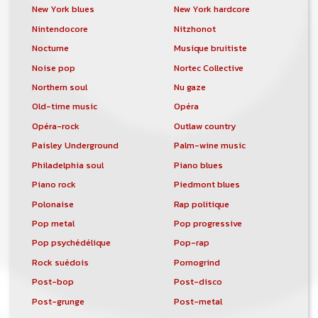
New York blues
New York hardcore
Nintendocore
Nitzhonot
Nocturne
Musique bruitiste
Noise pop
Nortec Collective
Northern soul
Nu gaze
Old-time music
Opéra
Opéra-rock
Outlaw country
Paisley Underground
Palm-wine music
Philadelphia soul
Piano blues
Piano rock
Piedmont blues
Polonaise
Rap politique
Pop metal
Pop progressive
Pop psychédélique
Pop-rap
Rock suédois
Pornogrind
Post-bop
Post-disco
Post-grunge
Post-metal