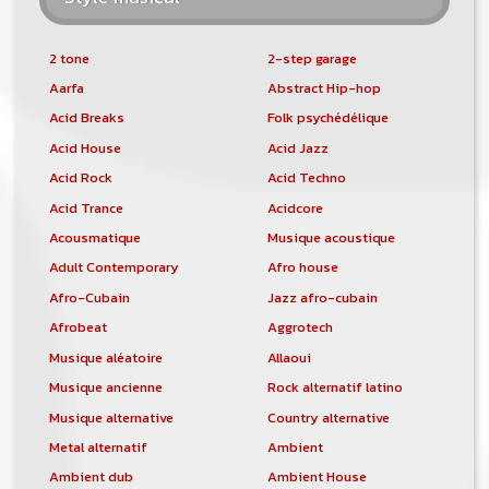
2 tone
2-step garage
Aarfa
Abstract Hip-hop
Acid Breaks
Folk psychédélique
Acid House
Acid Jazz
Acid Rock
Acid Techno
Acid Trance
Acidcore
Acousmatique
Musique acoustique
Adult Contemporary
Afro house
Afro-Cubain
Jazz afro-cubain
Afrobeat
Aggrotech
Musique aléatoire
Allaoui
Musique ancienne
Rock alternatif latino
Musique alternative
Country alternative
Metal alternatif
Ambient
Ambient dub
Ambient House