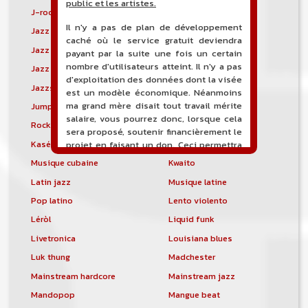
public et les artistes.
J-rock
Jangle pop
Il n'y a pas de plan de développement
Jazz blues
Jazz modal
caché où le service gratuit deviendra
Jazz Nouvelle-Orléans
Jazz punk
payant par la suite une fois un certain
nombre d'utilisateurs atteint. Il n'y a pas
Jazz vocal
Jazz-funk
d'exploitation des données dont la visée
Jazzstep
Jersey club
est un modèle économique. Néanmoins
ma grand mère disait tout travail mérite
Jump blues
Jump-up
salaire, vous pourrez donc, lorsque cela
Rock canadien
Kansas City blues
sera proposé, soutenir financièrement le
Kasékò
Kizomba
projet en faisant un don. Ceci permettra
de financer l'hébergement, le nom de
Musique cubaine
Kwaito
domaine, les heures de maintenance et
Latin jazz
Musique latine
de développement du site, et peut-être
une campagne de communication. Il va
Pop latino
Lento violento
de soit que l'ensemble de la
Léròl
Liquid funk
comptabilité sera totalement publique
visible directement sur le site.
Livetronica
Louisiana blues
Luk thung
Madchester
Un nouveau service de petites annonces
pour musicien vous est proposé sur le
Mainstream hardcore
Mainstream jazz
site. Ce service permet, lorsque vous
Mandopop
Mangue beat
êtes musiciens ou un groupe, un