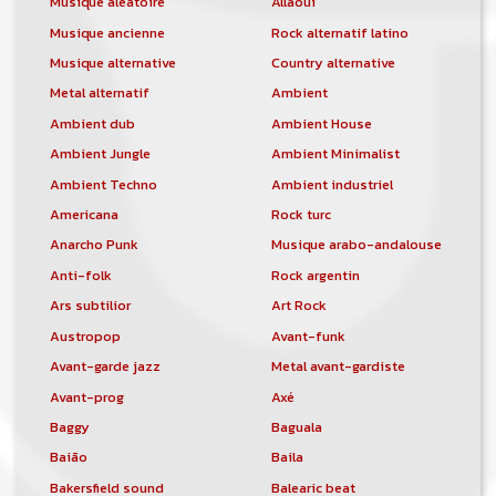
Musique aléatoire
Allaoui
Musique ancienne
Rock alternatif latino
Musique alternative
Country alternative
Metal alternatif
Ambient
Ambient dub
Ambient House
Ambient Jungle
Ambient Minimalist
Ambient Techno
Ambient industriel
Americana
Rock turc
Anarcho Punk
Musique arabo-andalouse
Anti-folk
Rock argentin
Ars subtilior
Art Rock
Austropop
Avant-funk
Avant-garde jazz
Metal avant-gardiste
Avant-prog
Axé
Baggy
Baguala
Baião
Baila
Bakersfield sound
Balearic beat