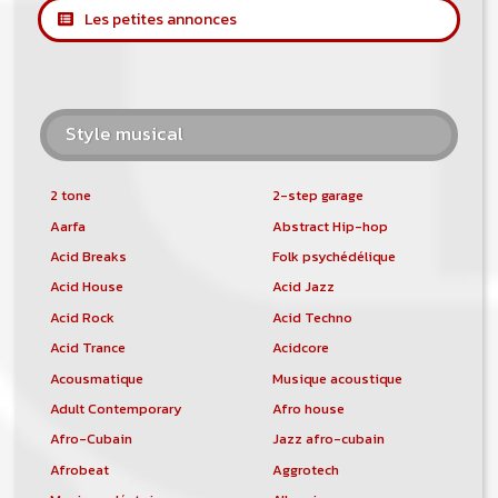
Les petites annonces
Style musical
2 tone
2-step garage
Aarfa
Abstract Hip-hop
Acid Breaks
Folk psychédélique
Acid House
Acid Jazz
Acid Rock
Acid Techno
Acid Trance
Acidcore
Acousmatique
Musique acoustique
Adult Contemporary
Afro house
Afro-Cubain
Jazz afro-cubain
Afrobeat
Aggrotech