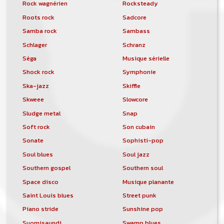
Rock wagnérien
Rocksteady
Roots rock
Sadcore
Samba rock
Sambass
Schlager
Schranz
Séga
Musique sérielle
Shock rock
Symphonie
Ska-jazz
Skiffle
Skweee
Slowcore
Sludge metal
Snap
Soft rock
Son cubain
Sonate
Sophisti-pop
Soul blues
Soul jazz
Southern gospel
Southern soul
Space disco
Musique planante
Saint Louis blues
Street punk
Piano stride
Sunshine pop
Suomisaundi
Swamp blues