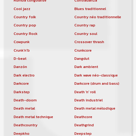
Rumba congolaise
Contradanza
Cool jazz
Blues traditionnel
Country folk
Country néo traditionnelle
Country pop
Country rap
Country Rock
Country soul
Cowpunk
Crossover thrash
Crunk'n'b
Crunkcore
D-beat
Dangdut
Danzón
Dark ambient
Dark electro
Dark wave néo-classique
Darkcore
Darkcore (drum and bass)
Darkstep
Death 'n' roll
Death-doom
Death industriel
Death metal
Death metal mélodique
Death metal technique
Deathcore
Deathcountry
Deathgrind
Deepkho
Deepstep