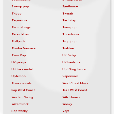
Swamp pop
Synthwave
T-pop
Twarab
Taqwacore
Techstep
Tecno-brega
Teen pop
Texas blues
Thrashcore
Trallpunk
Tropipop
Tumba francesa
Turbine
Twee Pop
UK funky
UK garage
UK hardcore
Unblack metal
Uplifting trance
Uptempo
Vaporwave
Trance vocale
West Coast blues
Rap West Coast
Jazz West Coast
Western Swing
Witch house
Wizard rock
Wonky
Pop wonky
Yéyé