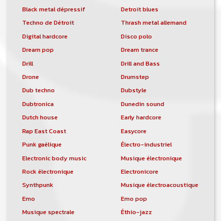
Black metal dépressif
Detroit blues
Techno de Détroit
Thrash metal allemand
Digital hardcore
Disco polo
Dream pop
Dream trance
Drill
Drill and Bass
Drone
Drumstep
Dub techno
Dubstyle
Dubtronica
Dunedin sound
Dutch house
Early hardcore
Rap East Coast
Easycore
Punk gaélique
Électro-industriel
Electronic body music
Musique électronique
Rock électronique
Electronicore
Synthpunk
Musique électroacoustique
Emo
Emo pop
Musique spectrale
Éthio-jazz