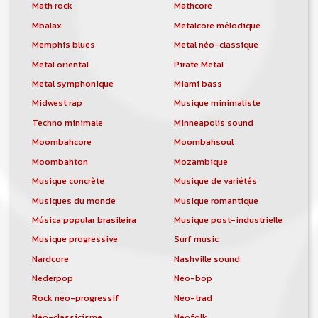
orchestre, DJ, etc... de chercher un/des
Math rock
Mathcore
musicen(s) ou un groupe, un orchestre,
Mbalax
Metalcore mélodique
un DJ, etc...
Memphis blues
Metal néo-classique
Metal oriental
Pirate Metal
Metal symphonique
Miami bass
Midwest rap
Musique minimaliste
Techno minimale
Minneapolis sound
Moombahcore
Moombahsoul
Moombahton
Mozambique
Musique concrète
Musique de variétés
Musiques du monde
Musique romantique
Música popular brasileira
Musique post-industrielle
Musique progressive
Surf music
Nardcore
Nashville sound
Nederpop
Néo-bop
Rock néo-progressif
Néo-trad
Néo-classicisme
Néofolk