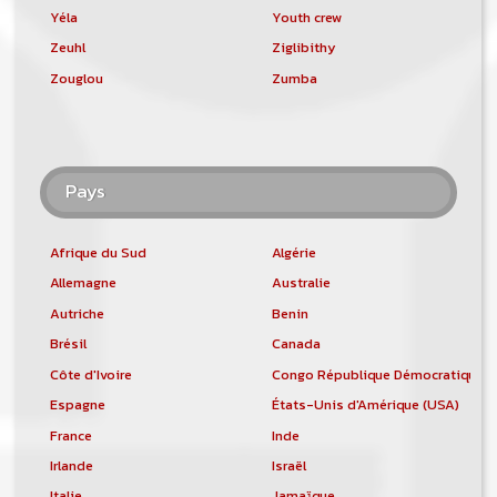
Yéla
Youth crew
Zeuhl
Ziglibithy
Zouglou
Zumba
Pays
Afrique du Sud
Algérie
Allemagne
Australie
Autriche
Benin
Brésil
Canada
Côte d'Ivoire
Congo République Démocratique
Espagne
États-Unis d'Amérique (USA)
France
Inde
Irlande
Israël
Italie
Jamaïque