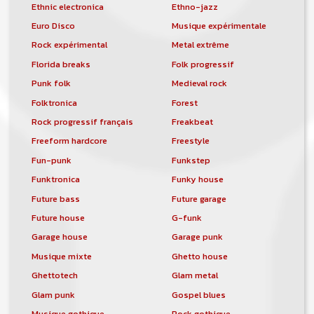
Ethnic electronica
Ethno-jazz
Euro Disco
Musique expérimentale
Rock expérimental
Metal extrême
Florida breaks
Folk progressif
Punk folk
Medieval rock
Folktronica
Forest
Rock progressif français
Freakbeat
Freeform hardcore
Freestyle
Fun-punk
Funkstep
Funktronica
Funky house
Future bass
Future garage
Future house
G-funk
Garage house
Garage punk
Musique mixte
Ghetto house
Ghettotech
Glam metal
Glam punk
Gospel blues
Musique gothique
Rock gothique