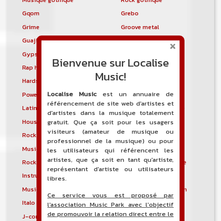
Gqom
Grebo
Grime
Groove metal
Guajira
Guaracha
Gypsy punk
Hardbag
Bienvenue sur Localise
Rap hardcore
Industrial hardcore
Music!
Hardstep
Hardstyle
Localise Music
est un annuaire de
Power noise
Heavenly voices
référencement de site web d'artistes et
Latin metal
Musique hindoustanie
d'artistes dans la musique totalement
House progressive
Tropical house
gratuit. Que ça soit pour les usagers
visiteurs (amateur de musique ou
Rock indépendant
Indietronica
professionnel de la musique) ou pour
Musique industrielle
Metal industriel
les utilisateurs qui référencent les
artistes, que ça soit en tant qu'artiste,
Rock industriel
Musique instrumentale
représentant d'artiste ou utilisateurs
Instrumental
Rock instrumental
libres.
Musique irlandaise
Rock progressif italien
Ce service vous est proposé par
Italo Disco
Italo house
l'association Music Park avec l'objectif
de promouvoir la relation direct entre le
J-core
J-pop