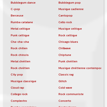
Bubblegum dance
Bubblegum pop
C-pop
Musique cadienne
Berceuse
Cantopop
Rumba catalane
Cello rock
Metal celtique
Musique celtique
Punk celtique
Rock celtique
Cha-cha-cha
Chicago blues
Rock chilien
Chillwave
Rock chinois
Chiptune
Metal chrétien
Punk chrétien
Rock chrétien
Musique chrétienne contemporain
City pop
Classic rag
Musique classique
Glitch
Cloud rap
Cold wave
College rock
Rock communiste
Complextro
Concerto