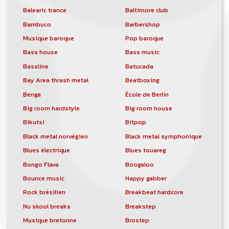
Balearic trance
Baltimore club
Bambuco
Barbershop
Musique baroque
Pop baroque
Bass house
Bass music
Bassline
Batucada
Bay Area thrash metal
Beatboxing
Benga
École de Berlin
Big room hardstyle
Big room house
Bikutsi
Bitpop
Black metal norvégien
Black metal symphonique
Blues électrique
Blues touareg
Bongo Flava
Boogaloo
Bounce music
Happy gabber
Rock brésilien
Breakbeat hardcore
Nu skool breaks
Breakstep
Musique bretonne
Brostep