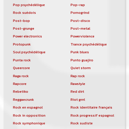
Pop psychédélique
Pop-rap
Rock suédois
Pornogrind
Post-bop
Post-disco
Post-grunge
Post-metal
Power electronics
Powerviolence
Protopunk
Trance psychédélique
Soul psychédélique
Punk blues
Punta rock
Punto guajiro
Queercore
Quiet storm
Raga rock
Rap rock
Rapcore
Rawstyle
Rebetiko
Red dirt
Reggaecrunk
Riot grrrl
Rock en espagnol
Rock identitaire français
Rock in opposition
Rock progressif espagnol
Rock symphonique
Rock sudiste