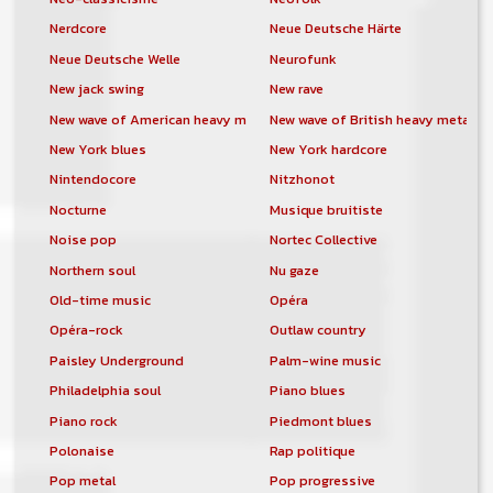
Nerdcore
Neue Deutsche Härte
Neue Deutsche Welle
Neurofunk
New jack swing
New rave
New wave of American heavy metal
New wave of British heavy metal
New York blues
New York hardcore
Nintendocore
Nitzhonot
Nocturne
Musique bruitiste
Noise pop
Nortec Collective
Northern soul
Nu gaze
Old-time music
Opéra
Opéra-rock
Outlaw country
Paisley Underground
Palm-wine music
Philadelphia soul
Piano blues
Piano rock
Piedmont blues
Polonaise
Rap politique
Pop metal
Pop progressive