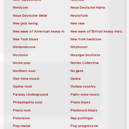
Nerdcore
Neue Deutsche Härte
Neue Deutsche Welle
Neurofunk
New jack swing
New rave
New wave of American heavy metal
New wave of British heavy metal
New York blues
New York hardcore
Nintendocore
Nitzhonot
Nocturne
Musique bruitiste
Noise pop
Nortec Collective
Northern soul
Nu gaze
Old-time music
Opéra
Opéra-rock
Outlaw country
Paisley Underground
Palm-wine music
Philadelphia soul
Piano blues
Piano rock
Piedmont blues
Polonaise
Rap politique
Pop metal
Pop progressive