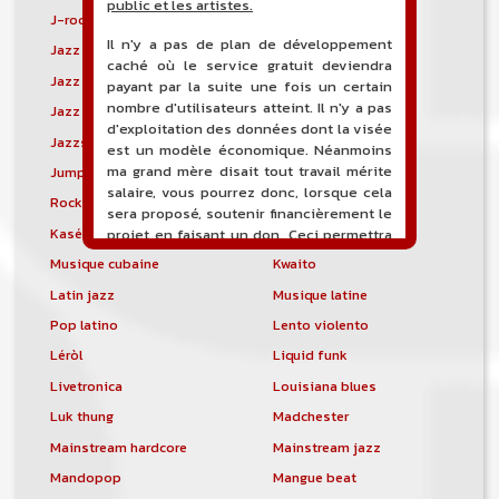
public et les artistes.
J-rock
Jangle pop
Il n'y a pas de plan de développement
Jazz blues
Jazz modal
caché où le service gratuit deviendra
Jazz Nouvelle-Orléans
Jazz punk
payant par la suite une fois un certain
nombre d'utilisateurs atteint. Il n'y a pas
Jazz vocal
Jazz-funk
d'exploitation des données dont la visée
Jazzstep
Jersey club
est un modèle économique. Néanmoins
ma grand mère disait tout travail mérite
Jump blues
Jump-up
salaire, vous pourrez donc, lorsque cela
Rock canadien
Kansas City blues
sera proposé, soutenir financièrement le
Kasékò
Kizomba
projet en faisant un don. Ceci permettra
de financer l'hébergement, le nom de
Musique cubaine
Kwaito
domaine, les heures de maintenance et
Latin jazz
Musique latine
de développement du site, et peut-être
une campagne de communication. Il va
Pop latino
Lento violento
de soit que l'ensemble de la
Léròl
Liquid funk
comptabilité sera totalement publique
visible directement sur le site.
Livetronica
Louisiana blues
Luk thung
Madchester
Un nouveau service de petites annonces
pour musicien vous est proposé sur le
Mainstream hardcore
Mainstream jazz
site. Ce service permet, lorsque vous
Mandopop
Mangue beat
êtes musiciens ou un groupe, un