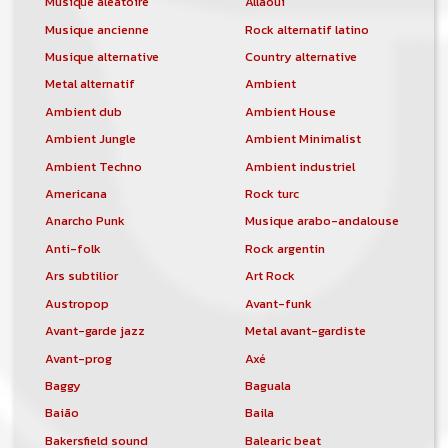
Musique aléatoire
Allaoui
Musique ancienne
Rock alternatif latino
Musique alternative
Country alternative
Metal alternatif
Ambient
Ambient dub
Ambient House
Ambient Jungle
Ambient Minimalist
Ambient Techno
Ambient industriel
Americana
Rock turc
Anarcho Punk
Musique arabo-andalouse
Anti-folk
Rock argentin
Ars subtilior
Art Rock
Austropop
Avant-funk
Avant-garde jazz
Metal avant-gardiste
Avant-prog
Axé
Baggy
Baguala
Baião
Baila
Bakersfield sound
Balearic beat