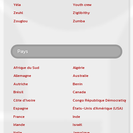
Yéla
Youth crew
Zeuhl
Ziglibithy
Zouglou
Zumba
Pays
Afrique du Sud
Algérie
Allemagne
Australie
Autriche
Benin
Brésil
Canada
Côte d'Ivoire
Congo République Démocratique
Espagne
États-Unis d'Amérique (USA)
France
Inde
Irlande
Israël
Italie
Jamaïque