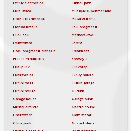
Ethnic electronica
Ethno-jazz
Euro Disco
Musique expérimentale
Rock expérimental
Metal extrême
Florida breaks
Folk progressif
Punk folk
Medieval rock
Folktronica
Forest
Rock progressif français
Freakbeat
Freeform hardcore
Freestyle
Fun-punk
Funkstep
Funktronica
Funky house
Future bass
Future garage
Future house
G-funk
Garage house
Garage punk
Musique mixte
Ghetto house
Ghettotech
Glam metal
Glam punk
Gospel blues
Musique gothique
Rock gothique