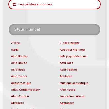
Les petites annonces
Style musical
2 tone
2-step garage
Aarfa
Abstract Hip-hop
Acid Breaks
Folk psychédélique
Acid House
Acid Jazz
Acid Rock
Acid Techno
Acid Trance
Acidcore
Acousmatique
Musique acoustique
Adult Contemporary
Afro house
Afro-Cubain
Jazz afro-cubain
Afrobeat
Aggrotech