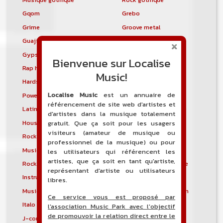
Gqom
Grebo
Grime
Groove metal
Guajira
Guaracha
Gypsy punk
Hardbag
Bienvenue sur Localise
Rap hardcore
Industrial hardcore
Music!
Hardstep
Hardstyle
Localise Music
est un annuaire de
Power noise
Heavenly voices
référencement de site web d'artistes et
Latin metal
Musique hindoustanie
d'artistes dans la musique totalement
House progressive
Tropical house
gratuit. Que ça soit pour les usagers
visiteurs (amateur de musique ou
Rock indépendant
Indietronica
professionnel de la musique) ou pour
Musique industrielle
Metal industriel
les utilisateurs qui référencent les
artistes, que ça soit en tant qu'artiste,
Rock industriel
Musique instrumentale
représentant d'artiste ou utilisateurs
Instrumental
Rock instrumental
libres.
Musique irlandaise
Rock progressif italien
Ce service vous est proposé par
Italo Disco
Italo house
l'association Music Park avec l'objectif
de promouvoir la relation direct entre le
J-core
J-pop