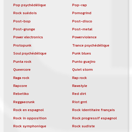
Pop psychédélique
Pop-rap
Rock suédois
Pornogrind
Post-bop
Post-disco
Post-grunge
Post-metal
Power electronics
Powerviolence
Protopunk
Trance psychédélique
Soul psychédélique
Punk blues
Punta rock
Punto guajiro
Queercore
Quiet storm
Raga rock
Rap rock
Rapcore
Rawstyle
Rebetiko
Red dirt
Reggaecrunk
Riot grrrl
Rock en espagnol
Rock identitaire français
Rock in opposition
Rock progressif espagnol
Rock symphonique
Rock sudiste