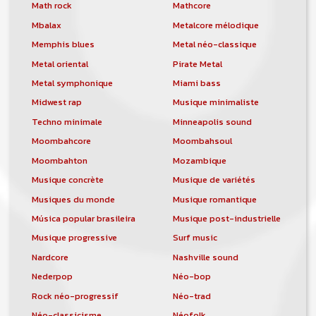
orchestre, DJ, etc... de chercher un/des
Math rock
Mathcore
musicen(s) ou un groupe, un orchestre,
Mbalax
Metalcore mélodique
un DJ, etc...
Memphis blues
Metal néo-classique
Metal oriental
Pirate Metal
Metal symphonique
Miami bass
Midwest rap
Musique minimaliste
Techno minimale
Minneapolis sound
Moombahcore
Moombahsoul
Moombahton
Mozambique
Musique concrète
Musique de variétés
Musiques du monde
Musique romantique
Música popular brasileira
Musique post-industrielle
Musique progressive
Surf music
Nardcore
Nashville sound
Nederpop
Néo-bop
Rock néo-progressif
Néo-trad
Néo-classicisme
Néofolk