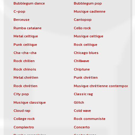
Bubblegum dance
Bubblegum pop
C-pop
Musique cadienne
Berceuse
Cantopop
Rumba catalane
Cello rock
Metal celtique
Musique celtique
Punk celtique
Rock celtique
Cha-cha-cha
Chicago blues
Rock chilien
Chillwave
Rock chinois
Chiptune
Metal chrétien
Punk chrétien
Rock chrétien
Musique chrétienne contemporain
City pop
Classic rag
Musique classique
Glitch
Cloud rap
Cold wave
College rock
Rock communiste
Complextro
Concerto