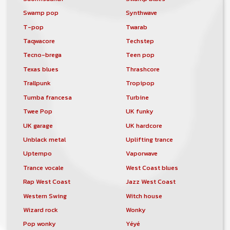
Swamp pop
Synthwave
T-pop
Twarab
Taqwacore
Techstep
Tecno-brega
Teen pop
Texas blues
Thrashcore
Trallpunk
Tropipop
Tumba francesa
Turbine
Twee Pop
UK funky
UK garage
UK hardcore
Unblack metal
Uplifting trance
Uptempo
Vaporwave
Trance vocale
West Coast blues
Rap West Coast
Jazz West Coast
Western Swing
Witch house
Wizard rock
Wonky
Pop wonky
Yéyé