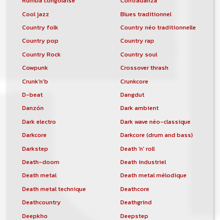
Rumba congolaise
Contradanza
Cool jazz
Blues traditionnel
Country folk
Country néo traditionnelle
Country pop
Country rap
Country Rock
Country soul
Cowpunk
Crossover thrash
Crunk'n'b
Crunkcore
D-beat
Dangdut
Danzón
Dark ambient
Dark electro
Dark wave néo-classique
Darkcore
Darkcore (drum and bass)
Darkstep
Death 'n' roll
Death-doom
Death industriel
Death metal
Death metal mélodique
Death metal technique
Deathcore
Deathcountry
Deathgrind
Deepkho
Deepstep