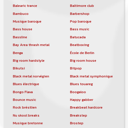
Balearic trance
Baltimore club
Bambuco
Barbershop
Musique baroque
Pop baroque
Bass house
Bass music
Bassline
Batucada
Bay Area thrash metal
Beatboxing
Benga
École de Berlin
Big room hardstyle
Big room house
Bikutsi
Bitpop
Black metal norvégien
Black metal symphonique
Blues électrique
Blues touareg
Bongo Flava
Boogaloo
Bounce music
Happy gabber
Rock brésilien
Breakbeat hardcore
Nu skool breaks
Breakstep
Musique bretonne
Brostep