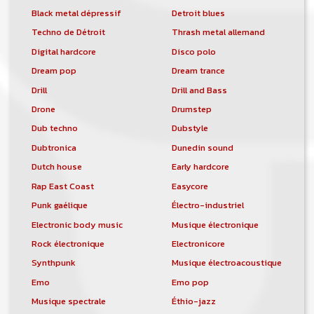
Black metal dépressif
Detroit blues
Techno de Détroit
Thrash metal allemand
Digital hardcore
Disco polo
Dream pop
Dream trance
Drill
Drill and Bass
Drone
Drumstep
Dub techno
Dubstyle
Dubtronica
Dunedin sound
Dutch house
Early hardcore
Rap East Coast
Easycore
Punk gaélique
Électro-industriel
Electronic body music
Musique électronique
Rock électronique
Electronicore
Synthpunk
Musique électroacoustique
Emo
Emo pop
Musique spectrale
Éthio-jazz