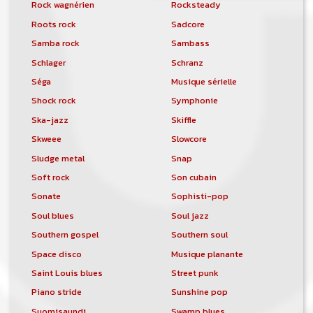
Rock wagnérien
Rocksteady
Roots rock
Sadcore
Samba rock
Sambass
Schlager
Schranz
Séga
Musique sérielle
Shock rock
Symphonie
Ska-jazz
Skiffle
Skweee
Slowcore
Sludge metal
Snap
Soft rock
Son cubain
Sonate
Sophisti-pop
Soul blues
Soul jazz
Southern gospel
Southern soul
Space disco
Musique planante
Saint Louis blues
Street punk
Piano stride
Sunshine pop
Suomisaundi
Swamp blues