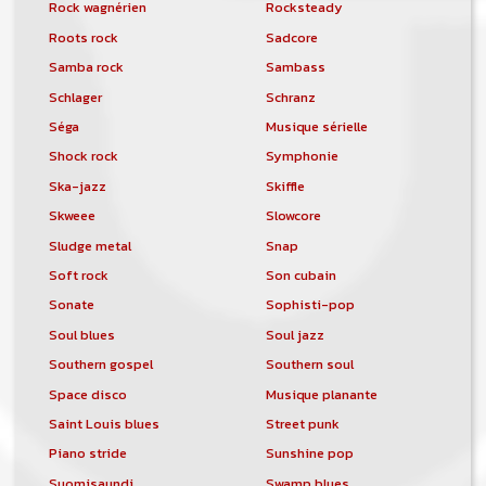
Rock wagnérien
Rocksteady
Roots rock
Sadcore
Samba rock
Sambass
Schlager
Schranz
Séga
Musique sérielle
Shock rock
Symphonie
Ska-jazz
Skiffle
Skweee
Slowcore
Sludge metal
Snap
Soft rock
Son cubain
Sonate
Sophisti-pop
Soul blues
Soul jazz
Southern gospel
Southern soul
Space disco
Musique planante
Saint Louis blues
Street punk
Piano stride
Sunshine pop
Suomisaundi
Swamp blues