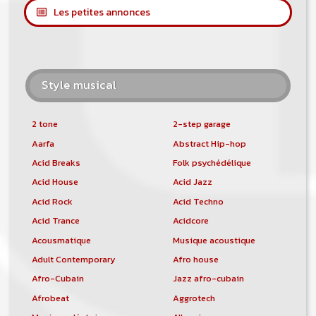
Les petites annonces
Style musical
2 tone
2-step garage
Aarfa
Abstract Hip-hop
Acid Breaks
Folk psychédélique
Acid House
Acid Jazz
Acid Rock
Acid Techno
Acid Trance
Acidcore
Acousmatique
Musique acoustique
Adult Contemporary
Afro house
Afro-Cubain
Jazz afro-cubain
Afrobeat
Aggrotech