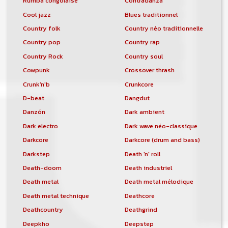
Rumba congolaise
Contradanza
Cool jazz
Blues traditionnel
Country folk
Country néo traditionnelle
Country pop
Country rap
Country Rock
Country soul
Cowpunk
Crossover thrash
Crunk'n'b
Crunkcore
D-beat
Dangdut
Danzón
Dark ambient
Dark electro
Dark wave néo-classique
Darkcore
Darkcore (drum and bass)
Darkstep
Death 'n' roll
Death-doom
Death industriel
Death metal
Death metal mélodique
Death metal technique
Deathcore
Deathcountry
Deathgrind
Deepkho
Deepstep