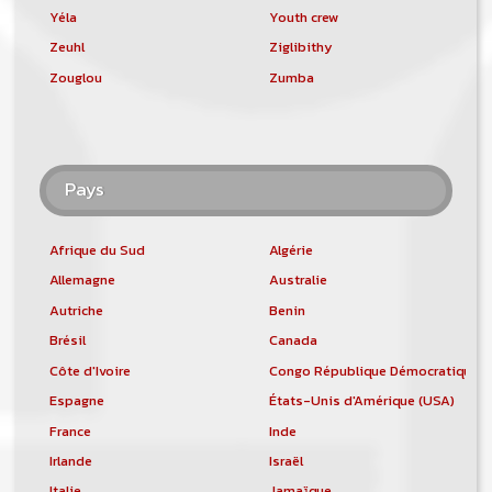
Yéla
Youth crew
Zeuhl
Ziglibithy
Zouglou
Zumba
Pays
Afrique du Sud
Algérie
Allemagne
Australie
Autriche
Benin
Brésil
Canada
Côte d'Ivoire
Congo République Démocratique
Espagne
États-Unis d'Amérique (USA)
France
Inde
Irlande
Israël
Italie
Jamaïque