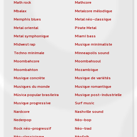
orchestre, DJ, etc... de chercher un/des
Math rock
Mathcore
musicen(s) ou un groupe, un orchestre,
Mbalax
Metalcore mélodique
un DJ, etc...
Memphis blues
Metal néo-classique
Metal oriental
Pirate Metal
Metal symphonique
Miami bass
Midwest rap
Musique minimaliste
Techno minimale
Minneapolis sound
Moombahcore
Moombahsoul
Moombahton
Mozambique
Musique concrète
Musique de variétés
Musiques du monde
Musique romantique
Música popular brasileira
Musique post-industrielle
Musique progressive
Surf music
Nardcore
Nashville sound
Nederpop
Néo-bop
Rock néo-progressif
Néo-trad
Néo-classicisme
Néofolk