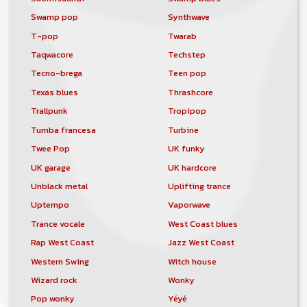
Swamp pop
Synthwave
T-pop
Twarab
Taqwacore
Techstep
Tecno-brega
Teen pop
Texas blues
Thrashcore
Trallpunk
Tropipop
Tumba francesa
Turbine
Twee Pop
UK funky
UK garage
UK hardcore
Unblack metal
Uplifting trance
Uptempo
Vaporwave
Trance vocale
West Coast blues
Rap West Coast
Jazz West Coast
Western Swing
Witch house
Wizard rock
Wonky
Pop wonky
Yéyé