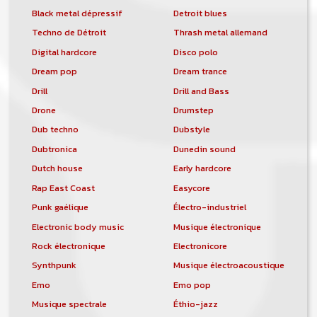
Black metal dépressif
Detroit blues
Techno de Détroit
Thrash metal allemand
Digital hardcore
Disco polo
Dream pop
Dream trance
Drill
Drill and Bass
Drone
Drumstep
Dub techno
Dubstyle
Dubtronica
Dunedin sound
Dutch house
Early hardcore
Rap East Coast
Easycore
Punk gaélique
Électro-industriel
Electronic body music
Musique électronique
Rock électronique
Electronicore
Synthpunk
Musique électroacoustique
Emo
Emo pop
Musique spectrale
Éthio-jazz