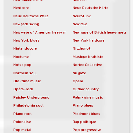
Nerdcore
Neue Deutsche Härte
Neue Deutsche Welle
Neurofunk
New jack swing
New rave
New wave of American heavy metal
New wave of British heavy metal
New York blues
New York hardcore
Nintendocore
Nitzhonot
Nocturne
Musique bruitiste
Noise pop
Nortec Collective
Northern soul
Nu gaze
Old-time music
Opéra
Opéra-rock
Outlaw country
Paisley Underground
Palm-wine music
Philadelphia soul
Piano blues
Piano rock
Piedmont blues
Polonaise
Rap politique
Pop metal
Pop progressive