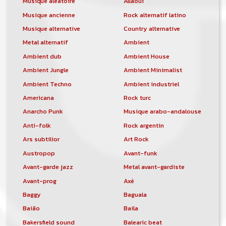
Musique aléatoire
Allaoui
Musique ancienne
Rock alternatif latino
Musique alternative
Country alternative
Metal alternatif
Ambient
Ambient dub
Ambient House
Ambient Jungle
Ambient Minimalist
Ambient Techno
Ambient industriel
Americana
Rock turc
Anarcho Punk
Musique arabo-andalouse
Anti-folk
Rock argentin
Ars subtilior
Art Rock
Austropop
Avant-funk
Avant-garde jazz
Metal avant-gardiste
Avant-prog
Axé
Baggy
Baguala
Baião
Baila
Bakersfield sound
Balearic beat