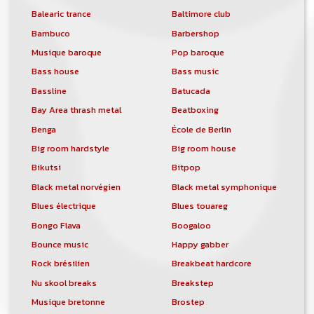
Balearic trance
Baltimore club
Bambuco
Barbershop
Musique baroque
Pop baroque
Bass house
Bass music
Bassline
Batucada
Bay Area thrash metal
Beatboxing
Benga
École de Berlin
Big room hardstyle
Big room house
Bikutsi
Bitpop
Black metal norvégien
Black metal symphonique
Blues électrique
Blues touareg
Bongo Flava
Boogaloo
Bounce music
Happy gabber
Rock brésilien
Breakbeat hardcore
Nu skool breaks
Breakstep
Musique bretonne
Brostep