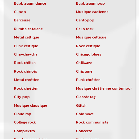
Bubblegum dance
Bubblegum pop
C-pop
Musique cadienne
Berceuse
Cantopop
Rumba catalane
Cello rock
Metal celtique
Musique celtique
Punk celtique
Rock celtique
Cha-cha-cha
Chicago blues
Rock chilien
Chillwave
Rock chinois
Chiptune
Metal chrétien
Punk chrétien
Rock chrétien
Musique chrétienne contemporain
City pop
Classic rag
Musique classique
Glitch
Cloud rap
Cold wave
College rock
Rock communiste
Complextro
Concerto