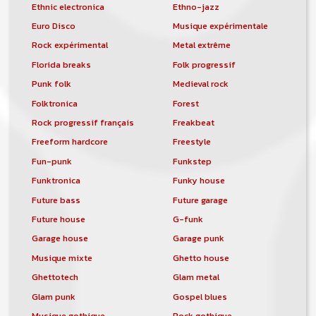
Ethnic electronica
Ethno-jazz
Euro Disco
Musique expérimentale
Rock expérimental
Metal extrême
Florida breaks
Folk progressif
Punk folk
Medieval rock
Folktronica
Forest
Rock progressif français
Freakbeat
Freeform hardcore
Freestyle
Fun-punk
Funkstep
Funktronica
Funky house
Future bass
Future garage
Future house
G-funk
Garage house
Garage punk
Musique mixte
Ghetto house
Ghettotech
Glam metal
Glam punk
Gospel blues
Musique gothique
Rock gothique