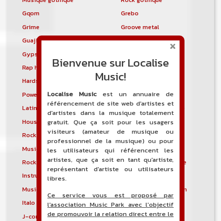
Gqom
Grebo
Grime
Groove metal
Guajira
Guaracha
Gypsy punk
Hardbag
Bienvenue sur Localise
Rap hardcore
Industrial hardcore
Music!
Hardstep
Hardstyle
Localise Music
est un annuaire de
Power noise
Heavenly voices
référencement de site web d'artistes et
Latin metal
Musique hindoustanie
d'artistes dans la musique totalement
House progressive
Tropical house
gratuit. Que ça soit pour les usagers
visiteurs (amateur de musique ou
Rock indépendant
Indietronica
professionnel de la musique) ou pour
Musique industrielle
Metal industriel
les utilisateurs qui référencent les
artistes, que ça soit en tant qu'artiste,
Rock industriel
Musique instrumentale
représentant d'artiste ou utilisateurs
Instrumental
Rock instrumental
libres.
Musique irlandaise
Rock progressif italien
Ce service vous est proposé par
Italo Disco
Italo house
l'association Music Park avec l'objectif
de promouvoir la relation direct entre le
J-core
J-pop