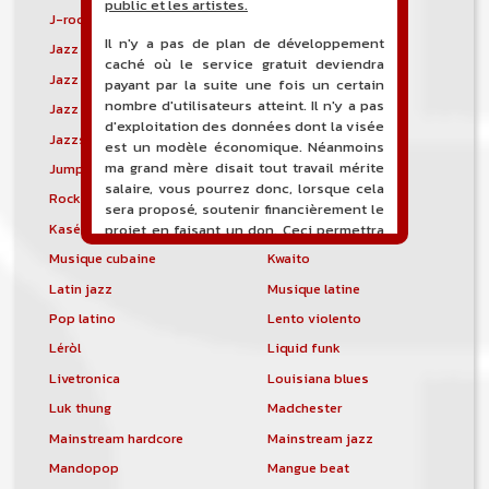
public et les artistes.
J-rock
Jangle pop
Il n'y a pas de plan de développement
Jazz blues
Jazz modal
caché où le service gratuit deviendra
Jazz Nouvelle-Orléans
Jazz punk
payant par la suite une fois un certain
nombre d'utilisateurs atteint. Il n'y a pas
Jazz vocal
Jazz-funk
d'exploitation des données dont la visée
Jazzstep
Jersey club
est un modèle économique. Néanmoins
ma grand mère disait tout travail mérite
Jump blues
Jump-up
salaire, vous pourrez donc, lorsque cela
Rock canadien
Kansas City blues
sera proposé, soutenir financièrement le
Kasékò
Kizomba
projet en faisant un don. Ceci permettra
de financer l'hébergement, le nom de
Musique cubaine
Kwaito
domaine, les heures de maintenance et
Latin jazz
Musique latine
de développement du site, et peut-être
une campagne de communication. Il va
Pop latino
Lento violento
de soit que l'ensemble de la
Léròl
Liquid funk
comptabilité sera totalement publique
visible directement sur le site.
Livetronica
Louisiana blues
Luk thung
Madchester
Un nouveau service de petites annonces
pour musicien vous est proposé sur le
Mainstream hardcore
Mainstream jazz
site. Ce service permet, lorsque vous
Mandopop
Mangue beat
êtes musiciens ou un groupe, un