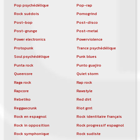
Pop psychédélique
Pop-rap
Rock suédois
Pornogrind
Post-bop
Post-disco
Post-grunge
Post-metal
Power electronics
Powerviolence
Protopunk
Trance psychédélique
Soul psychédélique
Punk blues
Punta rock
Punto guajiro
Queercore
Quiet storm
Raga rock
Rap rock
Rapcore
Rawstyle
Rebetiko
Red dirt
Reggaecrunk
Riot grrrl
Rock en espagnol
Rock identitaire français
Rock in opposition
Rock progressif espagnol
Rock symphonique
Rock sudiste