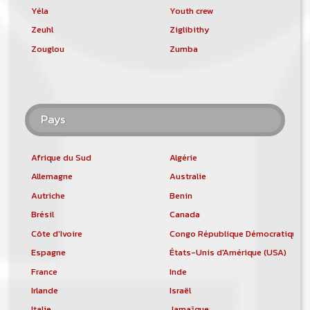
Yéla
Youth crew
Zeuhl
Ziglibithy
Zouglou
Zumba
Pays
Afrique du Sud
Algérie
Allemagne
Australie
Autriche
Benin
Brésil
Canada
Côte d'Ivoire
Congo République Démocratique
Espagne
États-Unis d'Amérique (USA)
France
Inde
Irlande
Israël
Italie
Jamaïque