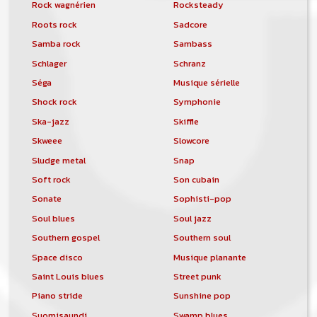
Rock wagnérien
Rocksteady
Roots rock
Sadcore
Samba rock
Sambass
Schlager
Schranz
Séga
Musique sérielle
Shock rock
Symphonie
Ska-jazz
Skiffle
Skweee
Slowcore
Sludge metal
Snap
Soft rock
Son cubain
Sonate
Sophisti-pop
Soul blues
Soul jazz
Southern gospel
Southern soul
Space disco
Musique planante
Saint Louis blues
Street punk
Piano stride
Sunshine pop
Suomisaundi
Swamp blues