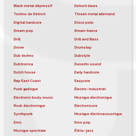
Black metal dépressif
Detroit blues
Techno de Détroit
Thrash metal allemand
Digital hardcore
Disco polo
Dream pop
Dream trance
Drill
Drill and Bass
Drone
Drumstep
Dub techno
Dubstyle
Dubtronica
Dunedin sound
Dutch house
Early hardcore
Rap East Coast
Easycore
Punk gaélique
Électro-industriel
Electronic body music
Musique électronique
Rock électronique
Electronicore
Synthpunk
Musique électroacoustique
Emo
Emo pop
Musique spectrale
Éthio-jazz