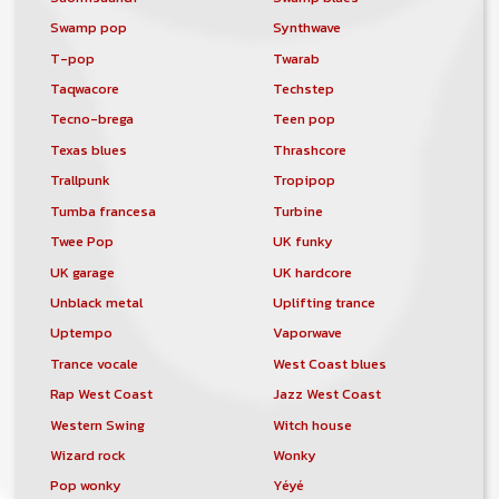
Swamp pop
Synthwave
T-pop
Twarab
Taqwacore
Techstep
Tecno-brega
Teen pop
Texas blues
Thrashcore
Trallpunk
Tropipop
Tumba francesa
Turbine
Twee Pop
UK funky
UK garage
UK hardcore
Unblack metal
Uplifting trance
Uptempo
Vaporwave
Trance vocale
West Coast blues
Rap West Coast
Jazz West Coast
Western Swing
Witch house
Wizard rock
Wonky
Pop wonky
Yéyé