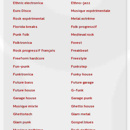
Ethnic electronica
Ethno-jazz
Euro Disco
Musique expérimentale
Rock expérimental
Metal extrême
Florida breaks
Folk progressif
Punk folk
Medieval rock
Folktronica
Forest
Rock progressif français
Freakbeat
Freeform hardcore
Freestyle
Fun-punk
Funkstep
Funktronica
Funky house
Future bass
Future garage
Future house
G-funk
Garage house
Garage punk
Musique mixte
Ghetto house
Ghettotech
Glam metal
Glam punk
Gospel blues
Musique gothique
Rock gothique