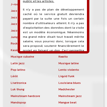
public et les artistes.
J-rock
Jangle pop
Il n'y a pas de plan de développement
Jazz blues
Jazz modal
caché où le service gratuit deviendra
Jazz Nouvelle-Orléans
Jazz punk
payant par la suite une fois un certain
nombre d'utilisateurs atteint. Il n'y a pas
Jazz vocal
Jazz-funk
d'exploitation des données dont la visée
Jazzstep
Jersey club
est un modèle économique. Néanmoins
ma grand mère disait tout travail mérite
Jump blues
Jump-up
salaire, vous pourrez donc, lorsque cela
Rock canadien
Kansas City blues
sera proposé, soutenir financièrement le
Kasékò
Kizomba
projet en faisant un don. Ceci permettra
de financer l'hébergement, le nom de
Musique cubaine
Kwaito
domaine, les heures de maintenance et
Latin jazz
Musique latine
de développement du site, et peut-être
une campagne de communication. Il va
Pop latino
Lento violento
de soit que l'ensemble de la
Léròl
Liquid funk
comptabilité sera totalement publique
visible directement sur le site.
Livetronica
Louisiana blues
Luk thung
Madchester
Un nouveau service de petites annonces
pour musicien vous est proposé sur le
Mainstream hardcore
Mainstream jazz
site. Ce service permet, lorsque vous
Mandopop
Mangue beat
êtes musiciens ou un groupe, un