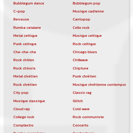
Bubblegum dance
Bubblegum pop
C-pop
Musique cadienne
Berceuse
Cantopop
Rumba catalane
Cello rock
Metal celtique
Musique celtique
Punk celtique
Rock celtique
Cha-cha-cha
Chicago blues
Rock chilien
Chillwave
Rock chinois
Chiptune
Metal chrétien
Punk chrétien
Rock chrétien
Musique chrétienne contemporain
City pop
Classic rag
Musique classique
Glitch
Cloud rap
Cold wave
College rock
Rock communiste
Complextro
Concerto