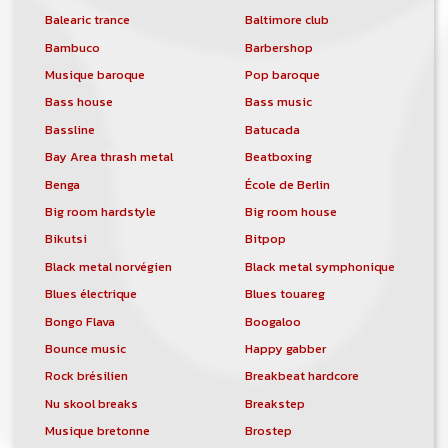
Balearic trance
Baltimore club
Bambuco
Barbershop
Musique baroque
Pop baroque
Bass house
Bass music
Bassline
Batucada
Bay Area thrash metal
Beatboxing
Benga
École de Berlin
Big room hardstyle
Big room house
Bikutsi
Bitpop
Black metal norvégien
Black metal symphonique
Blues électrique
Blues touareg
Bongo Flava
Boogaloo
Bounce music
Happy gabber
Rock brésilien
Breakbeat hardcore
Nu skool breaks
Breakstep
Musique bretonne
Brostep