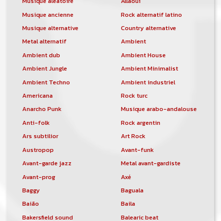
Musique aléatoire
Allaoui
Musique ancienne
Rock alternatif latino
Musique alternative
Country alternative
Metal alternatif
Ambient
Ambient dub
Ambient House
Ambient Jungle
Ambient Minimalist
Ambient Techno
Ambient industriel
Americana
Rock turc
Anarcho Punk
Musique arabo-andalouse
Anti-folk
Rock argentin
Ars subtilior
Art Rock
Austropop
Avant-funk
Avant-garde jazz
Metal avant-gardiste
Avant-prog
Axé
Baggy
Baguala
Baião
Baila
Bakersfield sound
Balearic beat