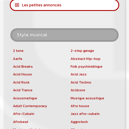
Les petites annonces
Style musical
2 tone
2-step garage
Aarfa
Abstract Hip-hop
Acid Breaks
Folk psychédélique
Acid House
Acid Jazz
Acid Rock
Acid Techno
Acid Trance
Acidcore
Acousmatique
Musique acoustique
Adult Contemporary
Afro house
Afro-Cubain
Jazz afro-cubain
Afrobeat
Aggrotech