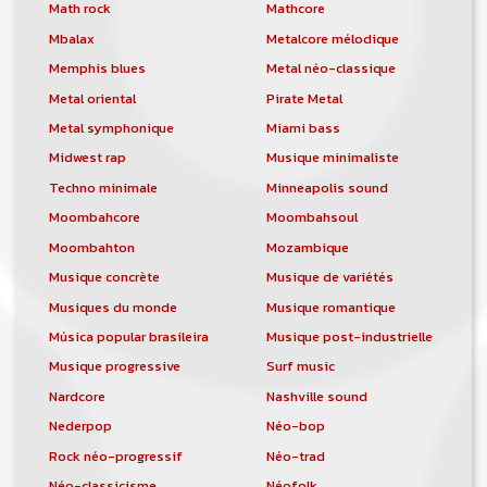
orchestre, DJ, etc... de chercher un/des
Math rock
Mathcore
musicen(s) ou un groupe, un orchestre,
Mbalax
Metalcore mélodique
un DJ, etc...
Memphis blues
Metal néo-classique
Metal oriental
Pirate Metal
Metal symphonique
Miami bass
Midwest rap
Musique minimaliste
Techno minimale
Minneapolis sound
Moombahcore
Moombahsoul
Moombahton
Mozambique
Musique concrète
Musique de variétés
Musiques du monde
Musique romantique
Música popular brasileira
Musique post-industrielle
Musique progressive
Surf music
Nardcore
Nashville sound
Nederpop
Néo-bop
Rock néo-progressif
Néo-trad
Néo-classicisme
Néofolk