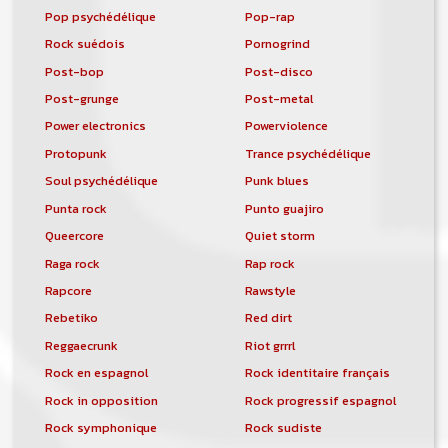
Pop psychédélique
Pop-rap
Rock suédois
Pornogrind
Post-bop
Post-disco
Post-grunge
Post-metal
Power electronics
Powerviolence
Protopunk
Trance psychédélique
Soul psychédélique
Punk blues
Punta rock
Punto guajiro
Queercore
Quiet storm
Raga rock
Rap rock
Rapcore
Rawstyle
Rebetiko
Red dirt
Reggaecrunk
Riot grrrl
Rock en espagnol
Rock identitaire français
Rock in opposition
Rock progressif espagnol
Rock symphonique
Rock sudiste