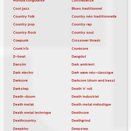
Rumba congolaise
Contradanza
Cool jazz
Blues traditionnel
Country folk
Country néo traditionnelle
Country pop
Country rap
Country Rock
Country soul
Cowpunk
Crossover thrash
Crunk'n'b
Crunkcore
D-beat
Dangdut
Danzón
Dark ambient
Dark electro
Dark wave néo-classique
Darkcore
Darkcore (drum and bass)
Darkstep
Death 'n' roll
Death-doom
Death industriel
Death metal
Death metal mélodique
Death metal technique
Deathcore
Deathcountry
Deathgrind
Deepkho
Deepstep