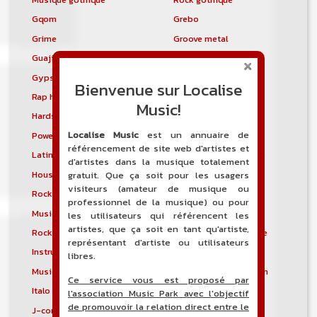
Gqom
Grebo
Grime
Groove metal
Guajira
Guaracha
Gypsy punk
Hardbag
Bienvenue sur Localise
Rap hardcore
Industrial hardcore
Music!
Hardstep
Hardstyle
Localise Music
est un annuaire de
Power noise
Heavenly voices
référencement de site web d'artistes et
Latin metal
Musique hindoustanie
d'artistes dans la musique totalement
House progressive
Tropical house
gratuit. Que ça soit pour les usagers
visiteurs (amateur de musique ou
Rock indépendant
Indietronica
professionnel de la musique) ou pour
Musique industrielle
Metal industriel
les utilisateurs qui référencent les
artistes, que ça soit en tant qu'artiste,
Rock industriel
Musique instrumentale
représentant d'artiste ou utilisateurs
Instrumental
Rock instrumental
libres.
Musique irlandaise
Rock progressif italien
Ce service vous est proposé par
Italo Disco
Italo house
l'association Music Park avec l'objectif
de promouvoir la relation direct entre le
J-core
J-pop