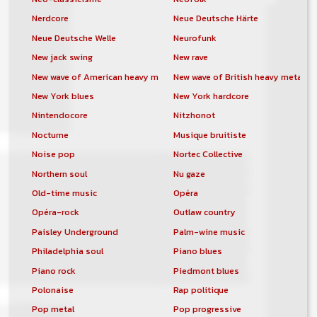
Nerdcore
Neue Deutsche Härte
Neue Deutsche Welle
Neurofunk
New jack swing
New rave
New wave of American heavy metal
New wave of British heavy metal
New York blues
New York hardcore
Nintendocore
Nitzhonot
Nocturne
Musique bruitiste
Noise pop
Nortec Collective
Northern soul
Nu gaze
Old-time music
Opéra
Opéra-rock
Outlaw country
Paisley Underground
Palm-wine music
Philadelphia soul
Piano blues
Piano rock
Piedmont blues
Polonaise
Rap politique
Pop metal
Pop progressive