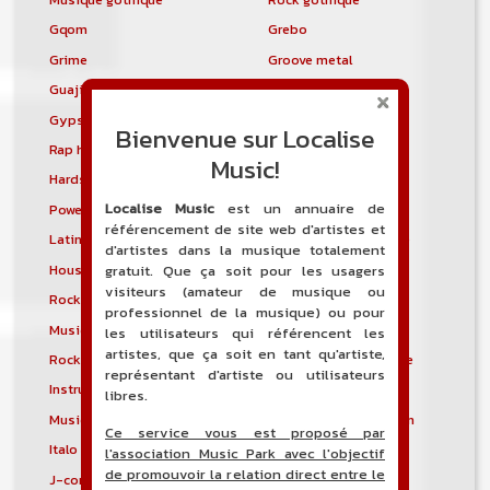
Gqom
Grebo
Grime
Groove metal
Guajira
Guaracha
Gypsy punk
Hardbag
Bienvenue sur Localise
Rap hardcore
Industrial hardcore
Music!
Hardstep
Hardstyle
Localise Music
est un annuaire de
Power noise
Heavenly voices
référencement de site web d'artistes et
Latin metal
Musique hindoustanie
d'artistes dans la musique totalement
House progressive
Tropical house
gratuit. Que ça soit pour les usagers
visiteurs (amateur de musique ou
Rock indépendant
Indietronica
professionnel de la musique) ou pour
Musique industrielle
Metal industriel
les utilisateurs qui référencent les
artistes, que ça soit en tant qu'artiste,
Rock industriel
Musique instrumentale
représentant d'artiste ou utilisateurs
Instrumental
Rock instrumental
libres.
Musique irlandaise
Rock progressif italien
Ce service vous est proposé par
Italo Disco
Italo house
l'association Music Park avec l'objectif
de promouvoir la relation direct entre le
J-core
J-pop