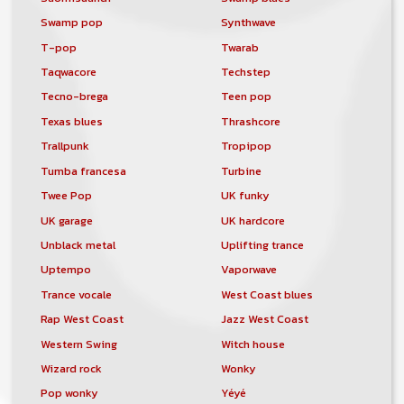
Swamp pop
Synthwave
T-pop
Twarab
Taqwacore
Techstep
Tecno-brega
Teen pop
Texas blues
Thrashcore
Trallpunk
Tropipop
Tumba francesa
Turbine
Twee Pop
UK funky
UK garage
UK hardcore
Unblack metal
Uplifting trance
Uptempo
Vaporwave
Trance vocale
West Coast blues
Rap West Coast
Jazz West Coast
Western Swing
Witch house
Wizard rock
Wonky
Pop wonky
Yéyé