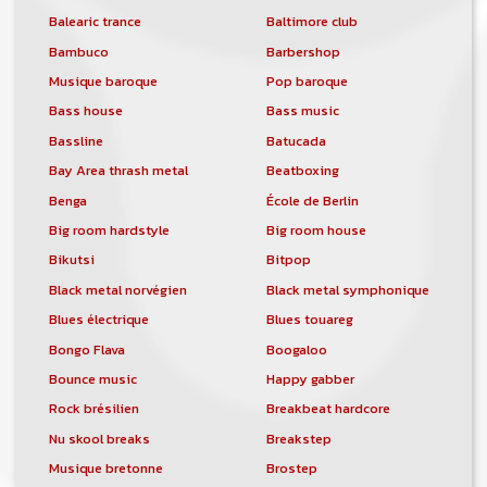
Balearic trance
Baltimore club
Bambuco
Barbershop
Musique baroque
Pop baroque
Bass house
Bass music
Bassline
Batucada
Bay Area thrash metal
Beatboxing
Benga
École de Berlin
Big room hardstyle
Big room house
Bikutsi
Bitpop
Black metal norvégien
Black metal symphonique
Blues électrique
Blues touareg
Bongo Flava
Boogaloo
Bounce music
Happy gabber
Rock brésilien
Breakbeat hardcore
Nu skool breaks
Breakstep
Musique bretonne
Brostep