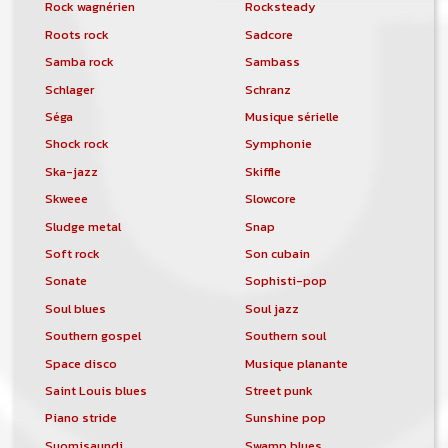
Rock wagnérien
Rocksteady
Roots rock
Sadcore
Samba rock
Sambass
Schlager
Schranz
Séga
Musique sérielle
Shock rock
Symphonie
Ska-jazz
Skiffle
Skweee
Slowcore
Sludge metal
Snap
Soft rock
Son cubain
Sonate
Sophisti-pop
Soul blues
Soul jazz
Southern gospel
Southern soul
Space disco
Musique planante
Saint Louis blues
Street punk
Piano stride
Sunshine pop
Suomisaundi
Swamp blues