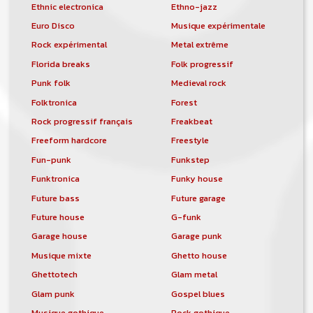
Ethnic electronica
Ethno-jazz
Euro Disco
Musique expérimentale
Rock expérimental
Metal extrême
Florida breaks
Folk progressif
Punk folk
Medieval rock
Folktronica
Forest
Rock progressif français
Freakbeat
Freeform hardcore
Freestyle
Fun-punk
Funkstep
Funktronica
Funky house
Future bass
Future garage
Future house
G-funk
Garage house
Garage punk
Musique mixte
Ghetto house
Ghettotech
Glam metal
Glam punk
Gospel blues
Musique gothique
Rock gothique