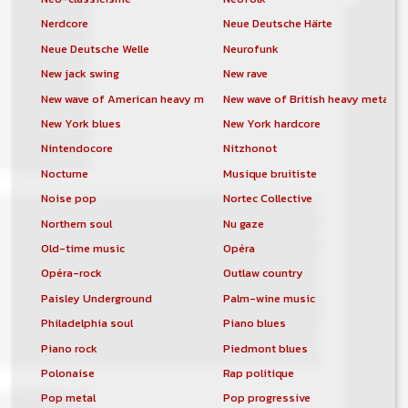
Nerdcore
Neue Deutsche Härte
Neue Deutsche Welle
Neurofunk
New jack swing
New rave
New wave of American heavy metal
New wave of British heavy metal
New York blues
New York hardcore
Nintendocore
Nitzhonot
Nocturne
Musique bruitiste
Noise pop
Nortec Collective
Northern soul
Nu gaze
Old-time music
Opéra
Opéra-rock
Outlaw country
Paisley Underground
Palm-wine music
Philadelphia soul
Piano blues
Piano rock
Piedmont blues
Polonaise
Rap politique
Pop metal
Pop progressive