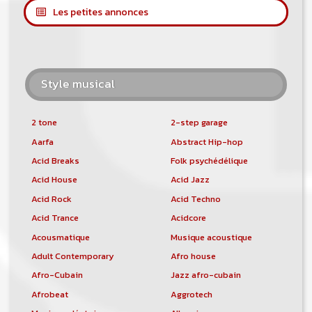
Les petites annonces
Style musical
2 tone
2-step garage
Aarfa
Abstract Hip-hop
Acid Breaks
Folk psychédélique
Acid House
Acid Jazz
Acid Rock
Acid Techno
Acid Trance
Acidcore
Acousmatique
Musique acoustique
Adult Contemporary
Afro house
Afro-Cubain
Jazz afro-cubain
Afrobeat
Aggrotech