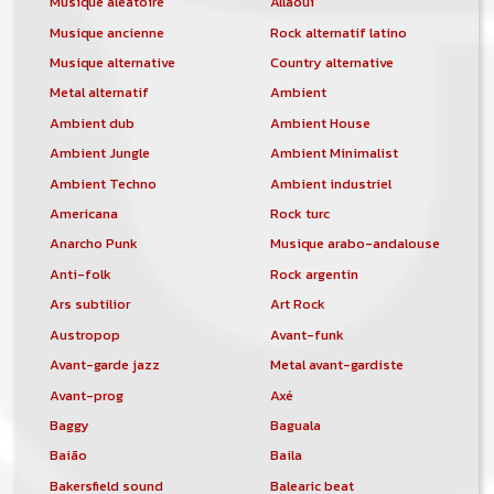
Musique aléatoire
Allaoui
Musique ancienne
Rock alternatif latino
Musique alternative
Country alternative
Metal alternatif
Ambient
Ambient dub
Ambient House
Ambient Jungle
Ambient Minimalist
Ambient Techno
Ambient industriel
Americana
Rock turc
Anarcho Punk
Musique arabo-andalouse
Anti-folk
Rock argentin
Ars subtilior
Art Rock
Austropop
Avant-funk
Avant-garde jazz
Metal avant-gardiste
Avant-prog
Axé
Baggy
Baguala
Baião
Baila
Bakersfield sound
Balearic beat