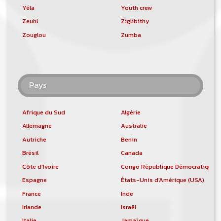
Yéla
Youth crew
Zeuhl
Ziglibithy
Zouglou
Zumba
Pays
Afrique du Sud
Algérie
Allemagne
Australie
Autriche
Benin
Brésil
Canada
Côte d'Ivoire
Congo République Démocratique
Espagne
États-Unis d'Amérique (USA)
France
Inde
Irlande
Israël
Italie
Jamaïque