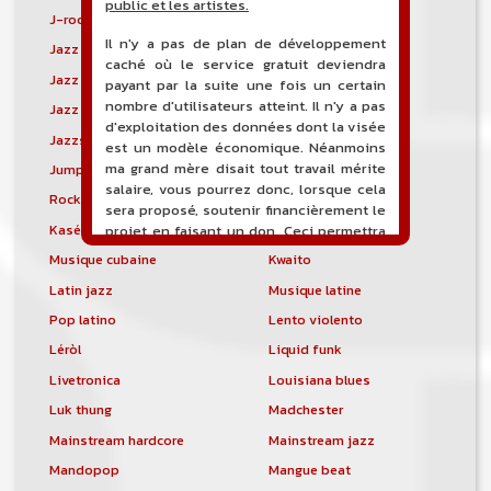
public et les artistes.
J-rock
Jangle pop
Il n'y a pas de plan de développement
Jazz blues
Jazz modal
caché où le service gratuit deviendra
Jazz Nouvelle-Orléans
Jazz punk
payant par la suite une fois un certain
nombre d'utilisateurs atteint. Il n'y a pas
Jazz vocal
Jazz-funk
d'exploitation des données dont la visée
Jazzstep
Jersey club
est un modèle économique. Néanmoins
ma grand mère disait tout travail mérite
Jump blues
Jump-up
salaire, vous pourrez donc, lorsque cela
Rock canadien
Kansas City blues
sera proposé, soutenir financièrement le
Kasékò
Kizomba
projet en faisant un don. Ceci permettra
de financer l'hébergement, le nom de
Musique cubaine
Kwaito
domaine, les heures de maintenance et
Latin jazz
Musique latine
de développement du site, et peut-être
une campagne de communication. Il va
Pop latino
Lento violento
de soit que l'ensemble de la
Léròl
Liquid funk
comptabilité sera totalement publique
visible directement sur le site.
Livetronica
Louisiana blues
Luk thung
Madchester
Un nouveau service de petites annonces
pour musicien vous est proposé sur le
Mainstream hardcore
Mainstream jazz
site. Ce service permet, lorsque vous
Mandopop
Mangue beat
êtes musiciens ou un groupe, un