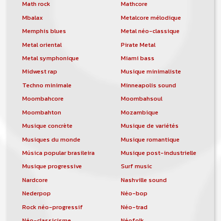
orchestre, DJ, etc... de chercher un/des
Math rock
Mathcore
musicen(s) ou un groupe, un orchestre,
Mbalax
Metalcore mélodique
un DJ, etc...
Memphis blues
Metal néo-classique
Metal oriental
Pirate Metal
Metal symphonique
Miami bass
Midwest rap
Musique minimaliste
Techno minimale
Minneapolis sound
Moombahcore
Moombahsoul
Moombahton
Mozambique
Musique concrète
Musique de variétés
Musiques du monde
Musique romantique
Música popular brasileira
Musique post-industrielle
Musique progressive
Surf music
Nardcore
Nashville sound
Nederpop
Néo-bop
Rock néo-progressif
Néo-trad
Néo-classicisme
Néofolk