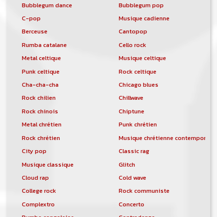
Bubblegum dance
Bubblegum pop
C-pop
Musique cadienne
Berceuse
Cantopop
Rumba catalane
Cello rock
Metal celtique
Musique celtique
Punk celtique
Rock celtique
Cha-cha-cha
Chicago blues
Rock chilien
Chillwave
Rock chinois
Chiptune
Metal chrétien
Punk chrétien
Rock chrétien
Musique chrétienne contemporain
City pop
Classic rag
Musique classique
Glitch
Cloud rap
Cold wave
College rock
Rock communiste
Complextro
Concerto