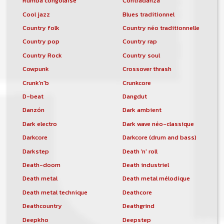
Rumba congolaise
Contradanza
Cool jazz
Blues traditionnel
Country folk
Country néo traditionnelle
Country pop
Country rap
Country Rock
Country soul
Cowpunk
Crossover thrash
Crunk'n'b
Crunkcore
D-beat
Dangdut
Danzón
Dark ambient
Dark electro
Dark wave néo-classique
Darkcore
Darkcore (drum and bass)
Darkstep
Death 'n' roll
Death-doom
Death industriel
Death metal
Death metal mélodique
Death metal technique
Deathcore
Deathcountry
Deathgrind
Deepkho
Deepstep