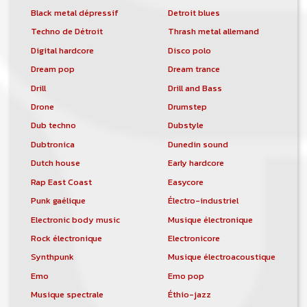
Black metal dépressif
Detroit blues
Techno de Détroit
Thrash metal allemand
Digital hardcore
Disco polo
Dream pop
Dream trance
Drill
Drill and Bass
Drone
Drumstep
Dub techno
Dubstyle
Dubtronica
Dunedin sound
Dutch house
Early hardcore
Rap East Coast
Easycore
Punk gaélique
Électro-industriel
Electronic body music
Musique électronique
Rock électronique
Electronicore
Synthpunk
Musique électroacoustique
Emo
Emo pop
Musique spectrale
Éthio-jazz