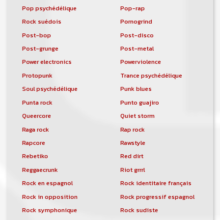
Pop psychédélique
Pop-rap
Rock suédois
Pornogrind
Post-bop
Post-disco
Post-grunge
Post-metal
Power electronics
Powerviolence
Protopunk
Trance psychédélique
Soul psychédélique
Punk blues
Punta rock
Punto guajiro
Queercore
Quiet storm
Raga rock
Rap rock
Rapcore
Rawstyle
Rebetiko
Red dirt
Reggaecrunk
Riot grrrl
Rock en espagnol
Rock identitaire français
Rock in opposition
Rock progressif espagnol
Rock symphonique
Rock sudiste