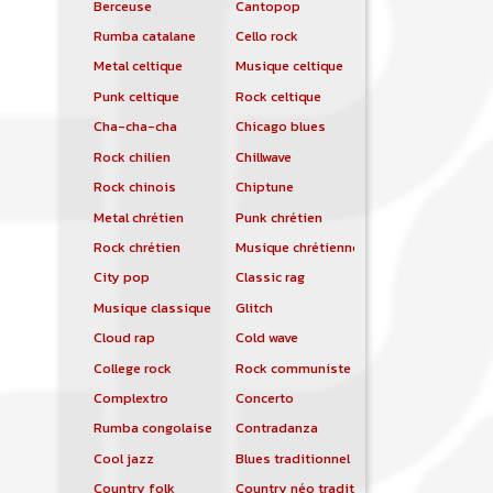
Berceuse
Cantopop
Rumba catalane
Cello rock
Metal celtique
Musique celtique
Punk celtique
Rock celtique
Cha-cha-cha
Chicago blues
Rock chilien
Chillwave
Rock chinois
Chiptune
Metal chrétien
Punk chrétien
Rock chrétien
Musique chrétienne contemporaine
City pop
Classic rag
Musique classique
Glitch
Cloud rap
Cold wave
College rock
Rock communiste
Complextro
Concerto
Rumba congolaise
Contradanza
Cool jazz
Blues traditionnel
Country folk
Country néo traditionnelle