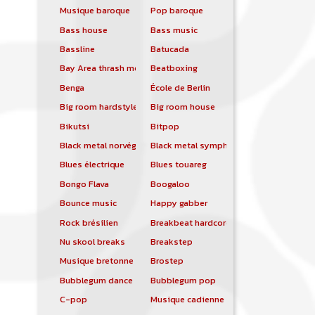
Musique baroque
Pop baroque
Bass house
Bass music
Bassline
Batucada
Bay Area thrash metal
Beatboxing
Benga
École de Berlin
Big room hardstyle
Big room house
Bikutsi
Bitpop
Black metal norvégien
Black metal symphonique
Blues électrique
Blues touareg
Bongo Flava
Boogaloo
Bounce music
Happy gabber
Rock brésilien
Breakbeat hardcore
Nu skool breaks
Breakstep
Musique bretonne
Brostep
Bubblegum dance
Bubblegum pop
C-pop
Musique cadienne