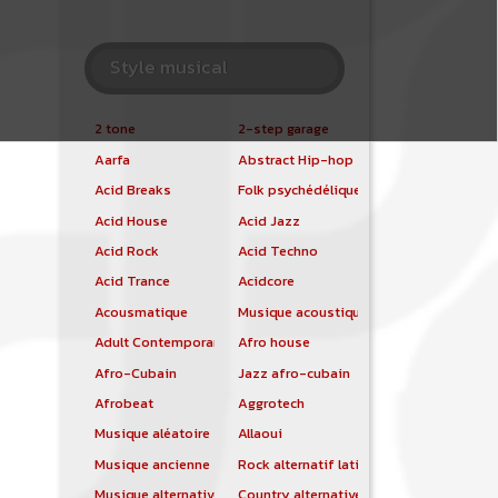
Style musical
2 tone
2-step garage
Aarfa
Abstract Hip-hop
Acid Breaks
Folk psychédélique
Acid House
Acid Jazz
Acid Rock
Acid Techno
Acid Trance
Acidcore
Acousmatique
Musique acoustique
Adult Contemporary
Afro house
Afro-Cubain
Jazz afro-cubain
Afrobeat
Aggrotech
Musique aléatoire
Allaoui
Musique ancienne
Rock alternatif latino
Musique alternative
Country alternative