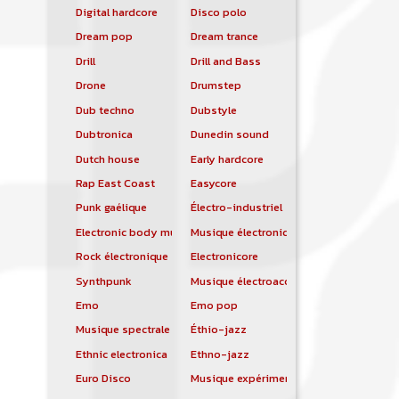
Digital hardcore
Disco polo
Dream pop
Dream trance
Drill
Drill and Bass
Drone
Drumstep
Dub techno
Dubstyle
Dubtronica
Dunedin sound
Dutch house
Early hardcore
Rap East Coast
Easycore
Punk gaélique
Électro-industriel
Electronic body music
Musique électronique
Rock électronique
Electronicore
Synthpunk
Musique électroacoustique
Emo
Emo pop
Musique spectrale
Éthio-jazz
Ethnic electronica
Ethno-jazz
Euro Disco
Musique expérimentale