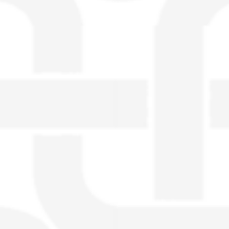
visible directement sur le site.
Un nouveau service de petites annonces
pour musicien vous est proposé sur le
site. Ce service permet, lorsque vous
êtes musiciens ou un groupe, un
orchestre, DJ, etc... de chercher un/des
musicen(s) ou un groupe, un orchestre,
un DJ, etc...