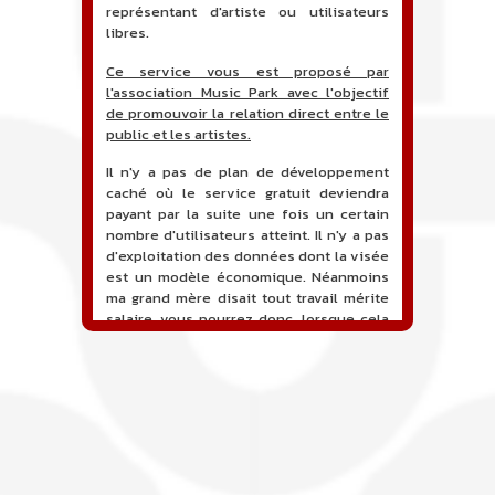
représentant d'artiste ou utilisateurs
libres.
Ce service vous est proposé par
l'association Music Park avec l'objectif
de promouvoir la relation direct entre le
public et les artistes.
Il n'y a pas de plan de développement
caché où le service gratuit deviendra
payant par la suite une fois un certain
nombre d'utilisateurs atteint. Il n'y a pas
d'exploitation des données dont la visée
est un modèle économique. Néanmoins
ma grand mère disait tout travail mérite
salaire, vous pourrez donc, lorsque cela
sera proposé, soutenir financièrement le
projet en faisant un don. Ceci permettra
de financer l'hébergement, le nom de
domaine, les heures de maintenance et
de développement du site, et peut-être
une campagne de communication. Il va
de soit que l'ensemble de la
comptabilité sera totalement publique