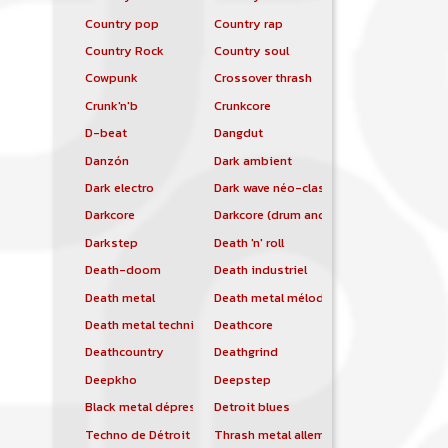
Country pop
Country rap
Country Rock
Country soul
Cowpunk
Crossover thrash
Crunk'n'b
Crunkcore
D-beat
Dangdut
Danzón
Dark ambient
Dark electro
Dark wave néo-classique
Darkcore
Darkcore (drum and bass)
Darkstep
Death 'n' roll
Death-doom
Death industriel
Death metal
Death metal mélodique
Death metal technique
Deathcore
Deathcountry
Deathgrind
Deepkho
Deepstep
Black metal dépressif
Detroit blues
Techno de Détroit
Thrash metal allemand