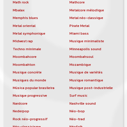
orchestre, DJ, etc... de chercher un/des
Math rock
Mathcore
musicen(s) ou un groupe, un orchestre,
Mbalax
Metalcore mélodique
un DJ, etc...
Memphis blues
Metal néo-classique
Metal oriental
Pirate Metal
Metal symphonique
Miami bass
Midwest rap
Musique minimaliste
Techno minimale
Minneapolis sound
Moombahcore
Moombahsoul
Moombahton
Mozambique
Musique concrète
Musique de variétés
Musiques du monde
Musique romantique
Música popular brasileira
Musique post-industrielle
Musique progressive
Surf music
Nardcore
Nashville sound
Nederpop
Néo-bop
Rock néo-progressif
Néo-trad
Néo-classicisme
Néofolk