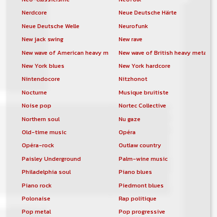
Nerdcore
Neue Deutsche Härte
Neue Deutsche Welle
Neurofunk
New jack swing
New rave
New wave of American heavy metal
New wave of British heavy metal
New York blues
New York hardcore
Nintendocore
Nitzhonot
Nocturne
Musique bruitiste
Noise pop
Nortec Collective
Northern soul
Nu gaze
Old-time music
Opéra
Opéra-rock
Outlaw country
Paisley Underground
Palm-wine music
Philadelphia soul
Piano blues
Piano rock
Piedmont blues
Polonaise
Rap politique
Pop metal
Pop progressive