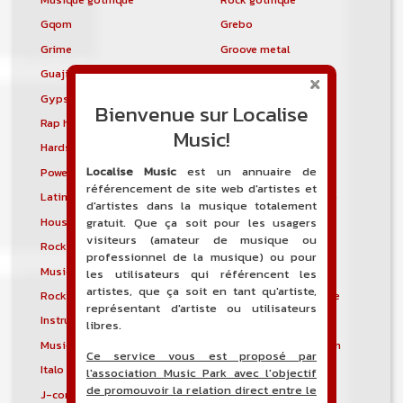
Gqom
Grebo
Grime
Groove metal
Guajira
Guaracha
Gypsy punk
Hardbag
Bienvenue sur Localise
Rap hardcore
Industrial hardcore
Music!
Hardstep
Hardstyle
Localise Music
est un annuaire de
Power noise
Heavenly voices
référencement de site web d'artistes et
Latin metal
Musique hindoustanie
d'artistes dans la musique totalement
House progressive
Tropical house
gratuit. Que ça soit pour les usagers
visiteurs (amateur de musique ou
Rock indépendant
Indietronica
professionnel de la musique) ou pour
Musique industrielle
Metal industriel
les utilisateurs qui référencent les
artistes, que ça soit en tant qu'artiste,
Rock industriel
Musique instrumentale
représentant d'artiste ou utilisateurs
Instrumental
Rock instrumental
libres.
Musique irlandaise
Rock progressif italien
Ce service vous est proposé par
Italo Disco
Italo house
l'association Music Park avec l'objectif
de promouvoir la relation direct entre le
J-core
J-pop