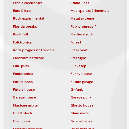
Ethnic electronica
Ethno-jazz
Euro Disco
Musique expérimentale
Rock expérimental
Metal extrême
Florida breaks
Folk progressif
Punk folk
Medieval rock
Folktronica
Forest
Rock progressif français
Freakbeat
Freeform hardcore
Freestyle
Fun-punk
Funkstep
Funktronica
Funky house
Future bass
Future garage
Future house
G-funk
Garage house
Garage punk
Musique mixte
Ghetto house
Ghettotech
Glam metal
Glam punk
Gospel blues
Musique gothique
Rock gothique