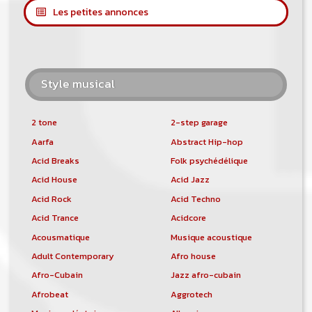
Les petites annonces
Style musical
2 tone
2-step garage
Aarfa
Abstract Hip-hop
Acid Breaks
Folk psychédélique
Acid House
Acid Jazz
Acid Rock
Acid Techno
Acid Trance
Acidcore
Acousmatique
Musique acoustique
Adult Contemporary
Afro house
Afro-Cubain
Jazz afro-cubain
Afrobeat
Aggrotech