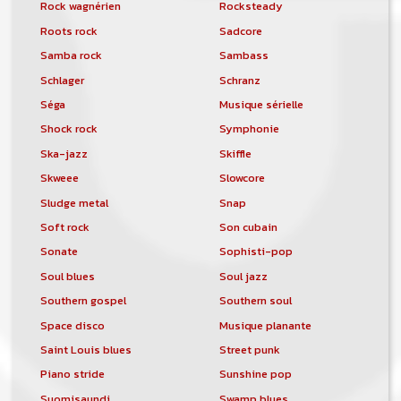
Rock wagnérien
Rocksteady
Roots rock
Sadcore
Samba rock
Sambass
Schlager
Schranz
Séga
Musique sérielle
Shock rock
Symphonie
Ska-jazz
Skiffle
Skweee
Slowcore
Sludge metal
Snap
Soft rock
Son cubain
Sonate
Sophisti-pop
Soul blues
Soul jazz
Southern gospel
Southern soul
Space disco
Musique planante
Saint Louis blues
Street punk
Piano stride
Sunshine pop
Suomisaundi
Swamp blues