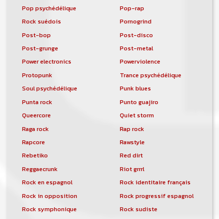
Pop psychédélique
Pop-rap
Rock suédois
Pornogrind
Post-bop
Post-disco
Post-grunge
Post-metal
Power electronics
Powerviolence
Protopunk
Trance psychédélique
Soul psychédélique
Punk blues
Punta rock
Punto guajiro
Queercore
Quiet storm
Raga rock
Rap rock
Rapcore
Rawstyle
Rebetiko
Red dirt
Reggaecrunk
Riot grrrl
Rock en espagnol
Rock identitaire français
Rock in opposition
Rock progressif espagnol
Rock symphonique
Rock sudiste