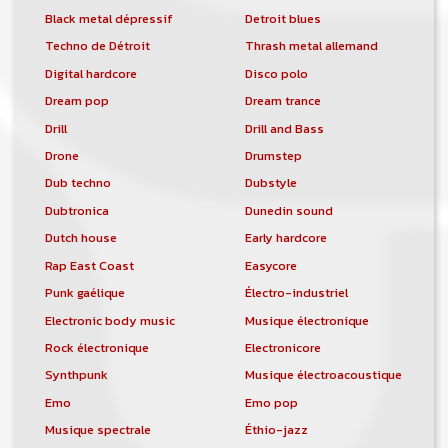
Black metal dépressif
Detroit blues
Techno de Détroit
Thrash metal allemand
Digital hardcore
Disco polo
Dream pop
Dream trance
Drill
Drill and Bass
Drone
Drumstep
Dub techno
Dubstyle
Dubtronica
Dunedin sound
Dutch house
Early hardcore
Rap East Coast
Easycore
Punk gaélique
Électro-industriel
Electronic body music
Musique électronique
Rock électronique
Electronicore
Synthpunk
Musique électroacoustique
Emo
Emo pop
Musique spectrale
Éthio-jazz