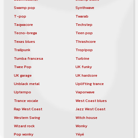
Swamp pop
Synthwave
T-pop
Twarab
Taqwacore
Techstep
Tecno-brega
Teen pop
Texas blues
Thrashcore
Trallpunk
Tropipop
Tumba francesa
Turbine
Twee Pop
UK funky
UK garage
UK hardcore
Unblack metal
Uplifting trance
Uptempo
Vaporwave
Trance vocale
West Coast blues
Rap West Coast
Jazz West Coast
Western Swing
Witch house
Wizard rock
Wonky
Pop wonky
Yéyé