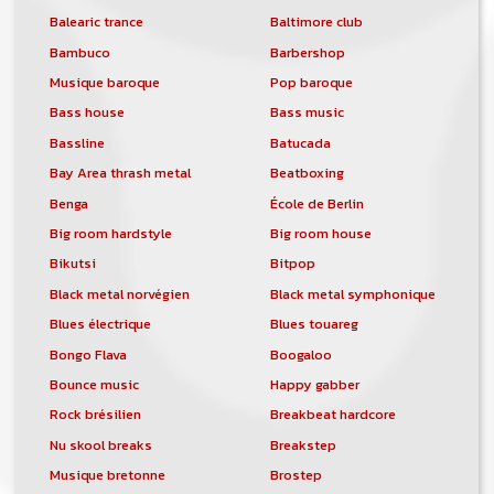
Balearic trance
Baltimore club
Bambuco
Barbershop
Musique baroque
Pop baroque
Bass house
Bass music
Bassline
Batucada
Bay Area thrash metal
Beatboxing
Benga
École de Berlin
Big room hardstyle
Big room house
Bikutsi
Bitpop
Black metal norvégien
Black metal symphonique
Blues électrique
Blues touareg
Bongo Flava
Boogaloo
Bounce music
Happy gabber
Rock brésilien
Breakbeat hardcore
Nu skool breaks
Breakstep
Musique bretonne
Brostep