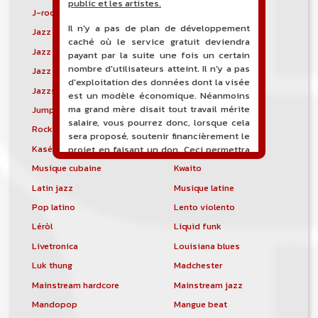
public et les artistes.
J-rock
Jangle pop
Il n'y a pas de plan de développement
Jazz blues
Jazz modal
caché où le service gratuit deviendra
Jazz Nouvelle-Orléans
Jazz punk
payant par la suite une fois un certain
nombre d'utilisateurs atteint. Il n'y a pas
Jazz vocal
Jazz-funk
d'exploitation des données dont la visée
Jazzstep
Jersey club
est un modèle économique. Néanmoins
ma grand mère disait tout travail mérite
Jump blues
Jump-up
salaire, vous pourrez donc, lorsque cela
Rock canadien
Kansas City blues
sera proposé, soutenir financièrement le
Kasékò
Kizomba
projet en faisant un don. Ceci permettra
de financer l'hébergement, le nom de
Musique cubaine
Kwaito
domaine, les heures de maintenance et
Latin jazz
Musique latine
de développement du site, et peut-être
une campagne de communication. Il va
Pop latino
Lento violento
de soit que l'ensemble de la
Léròl
Liquid funk
comptabilité sera totalement publique
visible directement sur le site.
Livetronica
Louisiana blues
Luk thung
Madchester
Un nouveau service de petites annonces
pour musicien vous est proposé sur le
Mainstream hardcore
Mainstream jazz
site. Ce service permet, lorsque vous
Mandopop
Mangue beat
êtes musiciens ou un groupe, un