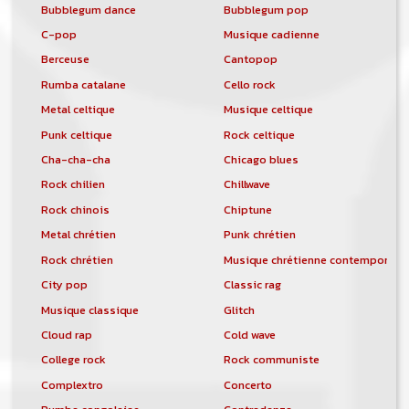
Bubblegum dance
Bubblegum pop
C-pop
Musique cadienne
Berceuse
Cantopop
Rumba catalane
Cello rock
Metal celtique
Musique celtique
Punk celtique
Rock celtique
Cha-cha-cha
Chicago blues
Rock chilien
Chillwave
Rock chinois
Chiptune
Metal chrétien
Punk chrétien
Rock chrétien
Musique chrétienne contemporain
City pop
Classic rag
Musique classique
Glitch
Cloud rap
Cold wave
College rock
Rock communiste
Complextro
Concerto