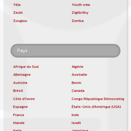
Yéla
Youth crew
Zeuhl
Ziglibithy
Zouglou
Zumba
Pays
Afrique du Sud
Algérie
Allemagne
Australie
Autriche
Benin
Brésil
Canada
Côte d'Ivoire
Congo République Démocratique
Espagne
États-Unis d'Amérique (USA)
France
Inde
Irlande
Israël
Italie
Jamaïque