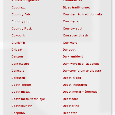
Rumba congolaise
Contradanza
Cool jazz
Blues traditionnel
Country folk
Country néo traditionnelle
Country pop
Country rap
Country Rock
Country soul
Cowpunk
Crossover thrash
Crunk'n'b
Crunkcore
D-beat
Dangdut
Danzón
Dark ambient
Dark electro
Dark wave néo-classique
Darkcore
Darkcore (drum and bass)
Darkstep
Death 'n' roll
Death-doom
Death industriel
Death metal
Death metal mélodique
Death metal technique
Deathcore
Deathcountry
Deathgrind
Deepkho
Deepstep