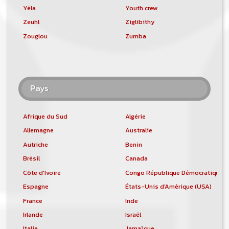
Yéla
Youth crew
Zeuhl
Ziglibithy
Zouglou
Zumba
Pays
Afrique du Sud
Algérie
Allemagne
Australie
Autriche
Benin
Brésil
Canada
Côte d'Ivoire
Congo République Démocratique
Espagne
États-Unis d'Amérique (USA)
France
Inde
Irlande
Israël
Italie
Jamaïque