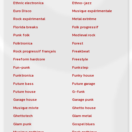
Ethnic electronica
Ethno-jazz
Euro Disco
Musique expérimentale
Rock expérimental
Metal extrême
Florida breaks
Folk progressif
Punk folk
Medieval rock
Folktronica
Forest
Rock progressif français
Freakbeat
Freeform hardcore
Freestyle
Fun-punk
Funkstep
Funktronica
Funky house
Future bass
Future garage
Future house
G-funk
Garage house
Garage punk
Musique mixte
Ghetto house
Ghettotech
Glam metal
Glam punk
Gospel blues
Musique gothique
Rock gothique