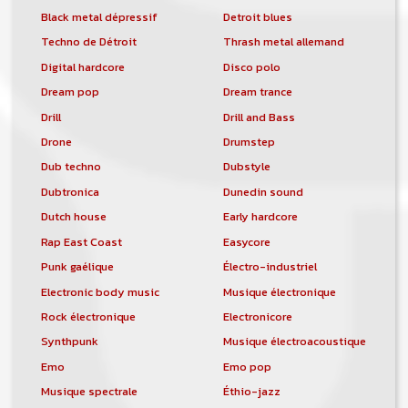
Black metal dépressif
Detroit blues
Techno de Détroit
Thrash metal allemand
Digital hardcore
Disco polo
Dream pop
Dream trance
Drill
Drill and Bass
Drone
Drumstep
Dub techno
Dubstyle
Dubtronica
Dunedin sound
Dutch house
Early hardcore
Rap East Coast
Easycore
Punk gaélique
Électro-industriel
Electronic body music
Musique électronique
Rock électronique
Electronicore
Synthpunk
Musique électroacoustique
Emo
Emo pop
Musique spectrale
Éthio-jazz