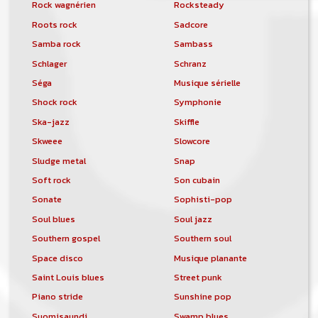
Rock wagnérien
Rocksteady
Roots rock
Sadcore
Samba rock
Sambass
Schlager
Schranz
Séga
Musique sérielle
Shock rock
Symphonie
Ska-jazz
Skiffle
Skweee
Slowcore
Sludge metal
Snap
Soft rock
Son cubain
Sonate
Sophisti-pop
Soul blues
Soul jazz
Southern gospel
Southern soul
Space disco
Musique planante
Saint Louis blues
Street punk
Piano stride
Sunshine pop
Suomisaundi
Swamp blues