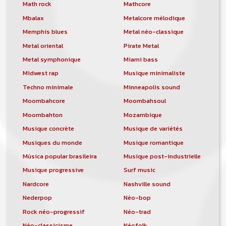
orchestre, DJ, etc... de chercher un/des
Math rock
Mathcore
musicen(s) ou un groupe, un orchestre,
Mbalax
Metalcore mélodique
un DJ, etc...
Memphis blues
Metal néo-classique
Metal oriental
Pirate Metal
Metal symphonique
Miami bass
Midwest rap
Musique minimaliste
Techno minimale
Minneapolis sound
Moombahcore
Moombahsoul
Moombahton
Mozambique
Musique concrète
Musique de variétés
Musiques du monde
Musique romantique
Música popular brasileira
Musique post-industrielle
Musique progressive
Surf music
Nardcore
Nashville sound
Nederpop
Néo-bop
Rock néo-progressif
Néo-trad
Néo-classicisme
Néofolk