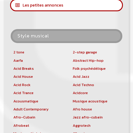
Les petites annonces
Style musical
2 tone
2-step garage
Aarfa
Abstract Hip-hop
Acid Breaks
Folk psychédélique
Acid House
Acid Jazz
Acid Rock
Acid Techno
Acid Trance
Acidcore
Acousmatique
Musique acoustique
Adult Contemporary
Afro house
Afro-Cubain
Jazz afro-cubain
Afrobeat
Aggrotech