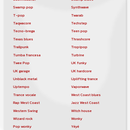
Swamp pop
Synthwave
T-pop
Twarab
Taqwacore
Techstep
Tecno-brega
Teen pop
Texas blues
Thrashcore
Trallpunk
Tropipop
Tumba francesa
Turbine
Twee Pop
UK funky
UK garage
UK hardcore
Unblack metal
Uplifting trance
Uptempo
Vaporwave
Trance vocale
West Coast blues
Rap West Coast
Jazz West Coast
Western Swing
Witch house
Wizard rock
Wonky
Pop wonky
Yéyé