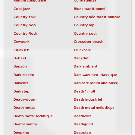
Rumba congolaise
Contradanza
Cool jazz
Blues traditionnel
Country folk
Country néo traditionnelle
Country pop
Country rap
Country Rock
Country soul
Cowpunk
Crossover thrash
Crunk'n'b
Crunkcore
D-beat
Dangdut
Danzón
Dark ambient
Dark electro
Dark wave néo-classique
Darkcore
Darkcore (drum and bass)
Darkstep
Death 'n' roll
Death-doom
Death industriel
Death metal
Death metal mélodique
Death metal technique
Deathcore
Deathcountry
Deathgrind
Deepkho
Deepstep