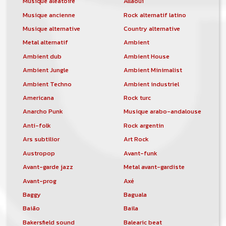
Musique aléatoire
Allaoui
Musique ancienne
Rock alternatif latino
Musique alternative
Country alternative
Metal alternatif
Ambient
Ambient dub
Ambient House
Ambient Jungle
Ambient Minimalist
Ambient Techno
Ambient industriel
Americana
Rock turc
Anarcho Punk
Musique arabo-andalouse
Anti-folk
Rock argentin
Ars subtilior
Art Rock
Austropop
Avant-funk
Avant-garde jazz
Metal avant-gardiste
Avant-prog
Axé
Baggy
Baguala
Baião
Baila
Bakersfield sound
Balearic beat