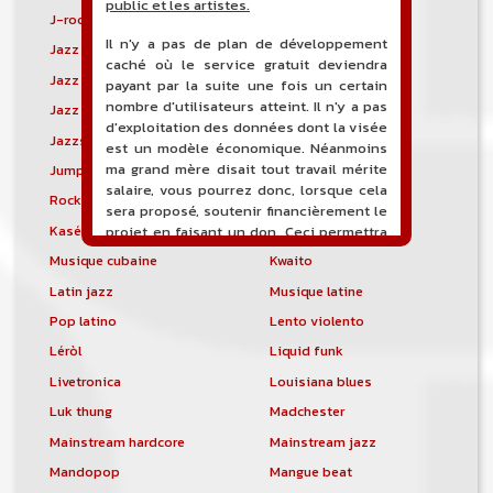
public et les artistes.
J-rock
Jangle pop
Il n'y a pas de plan de développement
Jazz blues
Jazz modal
caché où le service gratuit deviendra
Jazz Nouvelle-Orléans
Jazz punk
payant par la suite une fois un certain
nombre d'utilisateurs atteint. Il n'y a pas
Jazz vocal
Jazz-funk
d'exploitation des données dont la visée
Jazzstep
Jersey club
est un modèle économique. Néanmoins
ma grand mère disait tout travail mérite
Jump blues
Jump-up
salaire, vous pourrez donc, lorsque cela
Rock canadien
Kansas City blues
sera proposé, soutenir financièrement le
Kasékò
Kizomba
projet en faisant un don. Ceci permettra
de financer l'hébergement, le nom de
Musique cubaine
Kwaito
domaine, les heures de maintenance et
Latin jazz
Musique latine
de développement du site, et peut-être
une campagne de communication. Il va
Pop latino
Lento violento
de soit que l'ensemble de la
Léròl
Liquid funk
comptabilité sera totalement publique
visible directement sur le site.
Livetronica
Louisiana blues
Luk thung
Madchester
Un nouveau service de petites annonces
pour musicien vous est proposé sur le
Mainstream hardcore
Mainstream jazz
site. Ce service permet, lorsque vous
Mandopop
Mangue beat
êtes musiciens ou un groupe, un