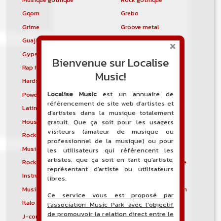
Gqom
Grebo
Grime
Groove metal
Guajira
Guaracha
Gypsy punk
Hardbag
Bienvenue sur Localise
Rap hardcore
Industrial hardcore
Music!
Hardstep
Hardstyle
Localise Music
est un annuaire de
Power noise
Heavenly voices
référencement de site web d'artistes et
Latin metal
Musique hindoustanie
d'artistes dans la musique totalement
House progressive
Tropical house
gratuit. Que ça soit pour les usagers
visiteurs (amateur de musique ou
Rock indépendant
Indietronica
professionnel de la musique) ou pour
Musique industrielle
Metal industriel
les utilisateurs qui référencent les
artistes, que ça soit en tant qu'artiste,
Rock industriel
Musique instrumentale
représentant d'artiste ou utilisateurs
Instrumental
Rock instrumental
libres.
Musique irlandaise
Rock progressif italien
Ce service vous est proposé par
Italo Disco
Italo house
l'association Music Park avec l'objectif
de promouvoir la relation direct entre le
J-core
J-pop