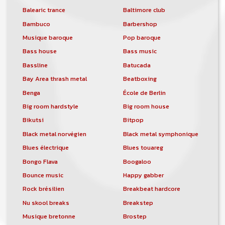
Balearic trance
Baltimore club
Bambuco
Barbershop
Musique baroque
Pop baroque
Bass house
Bass music
Bassline
Batucada
Bay Area thrash metal
Beatboxing
Benga
École de Berlin
Big room hardstyle
Big room house
Bikutsi
Bitpop
Black metal norvégien
Black metal symphonique
Blues électrique
Blues touareg
Bongo Flava
Boogaloo
Bounce music
Happy gabber
Rock brésilien
Breakbeat hardcore
Nu skool breaks
Breakstep
Musique bretonne
Brostep