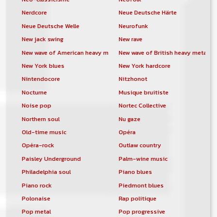
Nerdcore
Neue Deutsche Härte
Neue Deutsche Welle
Neurofunk
New jack swing
New rave
New wave of American heavy metal
New wave of British heavy metal
New York blues
New York hardcore
Nintendocore
Nitzhonot
Nocturne
Musique bruitiste
Noise pop
Nortec Collective
Northern soul
Nu gaze
Old-time music
Opéra
Opéra-rock
Outlaw country
Paisley Underground
Palm-wine music
Philadelphia soul
Piano blues
Piano rock
Piedmont blues
Polonaise
Rap politique
Pop metal
Pop progressive