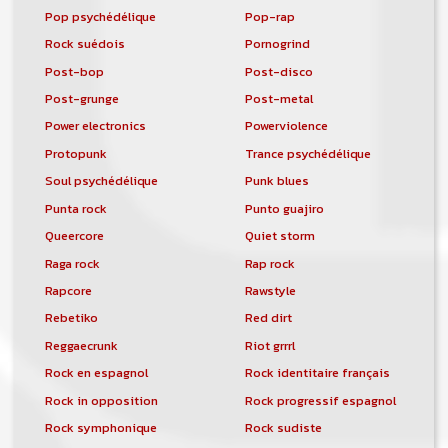
Pop psychédélique
Pop-rap
Rock suédois
Pornogrind
Post-bop
Post-disco
Post-grunge
Post-metal
Power electronics
Powerviolence
Protopunk
Trance psychédélique
Soul psychédélique
Punk blues
Punta rock
Punto guajiro
Queercore
Quiet storm
Raga rock
Rap rock
Rapcore
Rawstyle
Rebetiko
Red dirt
Reggaecrunk
Riot grrrl
Rock en espagnol
Rock identitaire français
Rock in opposition
Rock progressif espagnol
Rock symphonique
Rock sudiste