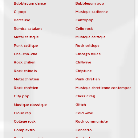
Bubblegum dance
Bubblegum pop
C-pop
Musique cadienne
Berceuse
Cantopop
Rumba catalane
Cello rock
Metal celtique
Musique celtique
Punk celtique
Rock celtique
Cha-cha-cha
Chicago blues
Rock chilien
Chillwave
Rock chinois
Chiptune
Metal chrétien
Punk chrétien
Rock chrétien
Musique chrétienne contemporain
City pop
Classic rag
Musique classique
Glitch
Cloud rap
Cold wave
College rock
Rock communiste
Complextro
Concerto