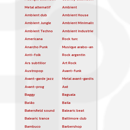
Metal alternatif
Ambient
Ambient dub
Ambient House
Ambient Jungle
Ambient Minimalist
Ambient Techno
Ambient industriel
Americana
Rock turc
Anarcho Punk
Musique arabo-andalouse
Anti-folk
Rock argentin
Ars subtilior
Art Rock
Austropop
Avant-funk
Avant-garde jazz
Metal avant-gardiste
Avant-prog
Axé
Baggy
Baguala
Baião
Baila
Bakersfield sound
Balearic beat
Balearic trance
Baltimore club
Bambuco
Barbershop