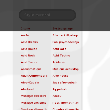
Style musical
2 tone
2-step garage
Aarfa
Abstract Hip-hop
Acid Breaks
Folk psychédélique
Acid House
Acid Jazz
Acid Rock
Acid Techno
Acid Trance
Acidcore
Acousmatique
Musique acoustique
Adult Contemporary
Afro house
Afro-Cubain
Jazz afro-cubain
Afrobeat
Aggrotech
Musique aléatoire
Allaoui
Musique ancienne
Rock alternatif latino
Musique alternative
Country alternative