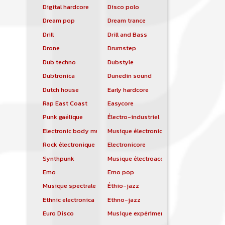
Digital hardcore
Disco polo
Dream pop
Dream trance
Drill
Drill and Bass
Drone
Drumstep
Dub techno
Dubstyle
Dubtronica
Dunedin sound
Dutch house
Early hardcore
Rap East Coast
Easycore
Punk gaélique
Électro-industriel
Electronic body music
Musique électronique
Rock électronique
Electronicore
Synthpunk
Musique électroacoustique
Emo
Emo pop
Musique spectrale
Éthio-jazz
Ethnic electronica
Ethno-jazz
Euro Disco
Musique expérimentale