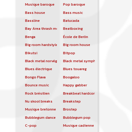
Musique baroque
Pop baroque
Bass house
Bass music
Bassline
Batucada
Bay Area thrash metal
Beatboxing
Benga
École de Berlin
Big room hardstyle
Big room house
Bikutsi
Bitpop
Black metal norvégien
Black metal symphonique
Blues électrique
Blues touareg
Bongo Flava
Boogaloo
Bounce music
Happy gabber
Rock brésilien
Breakbeat hardcore
Nu skool breaks
Breakstep
Musique bretonne
Brostep
Bubblegum dance
Bubblegum pop
C-pop
Musique cadienne