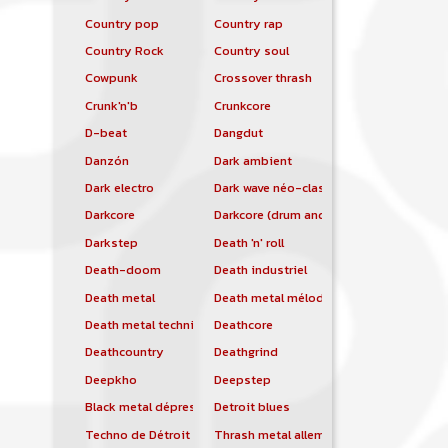
Country pop
Country rap
Country Rock
Country soul
Cowpunk
Crossover thrash
Crunk'n'b
Crunkcore
D-beat
Dangdut
Danzón
Dark ambient
Dark electro
Dark wave néo-classique
Darkcore
Darkcore (drum and bass)
Darkstep
Death 'n' roll
Death-doom
Death industriel
Death metal
Death metal mélodique
Death metal technique
Deathcore
Deathcountry
Deathgrind
Deepkho
Deepstep
Black metal dépressif
Detroit blues
Techno de Détroit
Thrash metal allemand