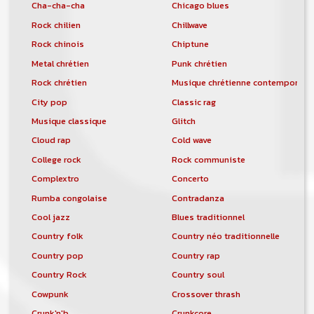
Cha-cha-cha
Chicago blues
Rock chilien
Chillwave
Rock chinois
Chiptune
Metal chrétien
Punk chrétien
Rock chrétien
Musique chrétienne contemporain
City pop
Classic rag
Musique classique
Glitch
Cloud rap
Cold wave
College rock
Rock communiste
Complextro
Concerto
Rumba congolaise
Contradanza
Cool jazz
Blues traditionnel
Country folk
Country néo traditionnelle
Country pop
Country rap
Country Rock
Country soul
Cowpunk
Crossover thrash
Crunk'n'b
Crunkcore