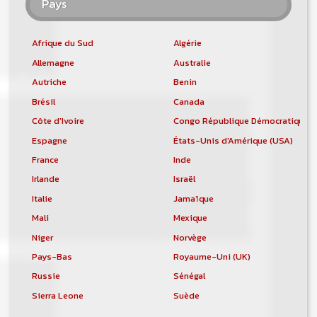
Pays
Afrique du Sud
Algérie
Allemagne
Australie
Autriche
Benin
Brésil
Canada
Côte d'Ivoire
Congo République Démocratique
Espagne
États-Unis d'Amérique (USA)
France
Inde
Irlande
Israël
Italie
Jamaïque
Mali
Mexique
Niger
Norvège
Pays-Bas
Royaume-Uni (UK)
Russie
Sénégal
Sierra Leone
Suède