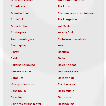
Americana
Rock turc
Anarcho Punk
Musique arabo-andalouse
Anti-folk
Rock argentin
Ars subtilior
Art Rock
Austropop
Avant-funk
Avant-garde jazz
Metal avant-gardiste
Avant-prog
Axé
Baggy
Baguala
Baião
Baila
Bakersfield sound
Balearic beat
Balearic trance
Baltimore club
Bambuco
Barbershop
Musique baroque
Pop baroque
Bass house
Bass music
Bassline
Batucada
Bay Area thrash metal
Beatboxing