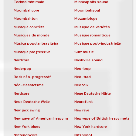
Techno minimale
Minneapolis sound
Moombahcore
Moombahsoul
Moombahton
Mozambique
Musique concrète
Musique de variétés
Musiques du monde
Musique romantique
Música popular brasileira
Musique post-industrielle
Musique progressive
Surf music
Nardcore
Nashville sound
Nederpop
Néo-bop
Rock néo-progressif
Néo-trad
Néo-classicisme
Néofolk
Nerdcore
Neue Deutsche Härte
Neue Deutsche Welle
Neurofunk
New jack swing
New rave
New wave of American heavy metal
New wave of British heavy metal
New York blues
New York hardcore
Nintendocore
Nitzhonot