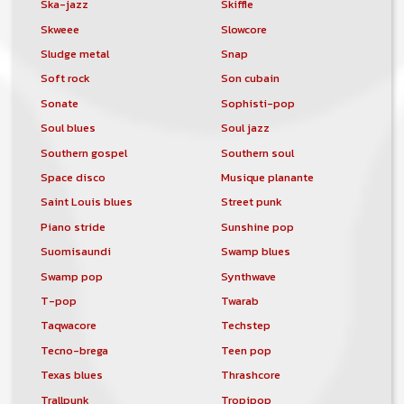
Ska-jazz
Skiffle
Skweee
Slowcore
Sludge metal
Snap
Soft rock
Son cubain
Sonate
Sophisti-pop
Soul blues
Soul jazz
Southern gospel
Southern soul
Space disco
Musique planante
Saint Louis blues
Street punk
Piano stride
Sunshine pop
Suomisaundi
Swamp blues
Swamp pop
Synthwave
T-pop
Twarab
Taqwacore
Techstep
Tecno-brega
Teen pop
Texas blues
Thrashcore
Trallpunk
Tropipop