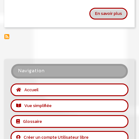
sur Moh
En savoir plus
Navigation
Accueil
Vue simplifiée
Glossaire
Créer un compte Utilisateur libre