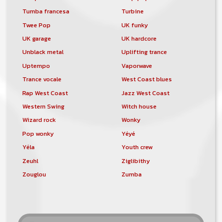
Tumba francesa
Turbine
Twee Pop
UK funky
UK garage
UK hardcore
Unblack metal
Uplifting trance
Uptempo
Vaporwave
Trance vocale
West Coast blues
Rap West Coast
Jazz West Coast
Western Swing
Witch house
Wizard rock
Wonky
Pop wonky
Yéyé
Yéla
Youth crew
Zeuhl
Ziglibithy
Zouglou
Zumba