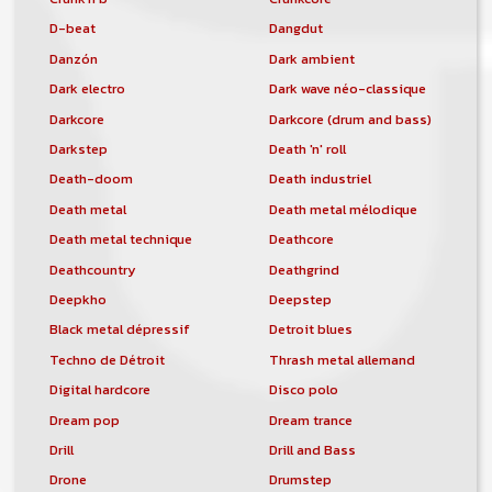
D-beat
Dangdut
Danzón
Dark ambient
Dark electro
Dark wave néo-classique
Darkcore
Darkcore (drum and bass)
Darkstep
Death 'n' roll
Death-doom
Death industriel
Death metal
Death metal mélodique
Death metal technique
Deathcore
Deathcountry
Deathgrind
Deepkho
Deepstep
Black metal dépressif
Detroit blues
Techno de Détroit
Thrash metal allemand
Digital hardcore
Disco polo
Dream pop
Dream trance
Drill
Drill and Bass
Drone
Drumstep