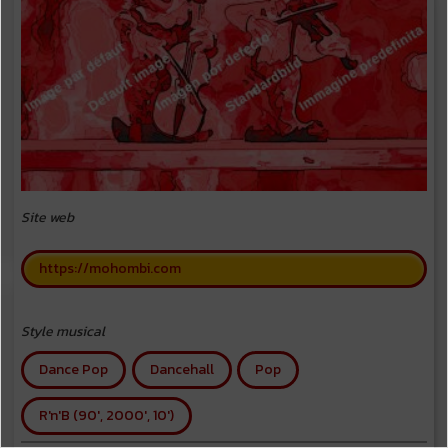
Site web
https://mohombi.com
Style musical
Dance Pop
Dancehall
Pop
R'n'B (90', 2000', 10')