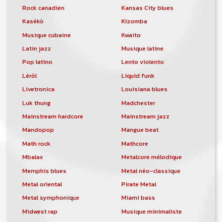
Rock canadien
Kansas City blues
Kasékò
Kizomba
Musique cubaine
Kwaito
Latin jazz
Musique latine
Pop latino
Lento violento
Léròl
Liquid funk
Livetronica
Louisiana blues
Luk thung
Madchester
Mainstream hardcore
Mainstream jazz
Mandopop
Mangue beat
Math rock
Mathcore
Mbalax
Metalcore mélodique
Memphis blues
Metal néo-classique
Metal oriental
Pirate Metal
Metal symphonique
Miami bass
Midwest rap
Musique minimaliste