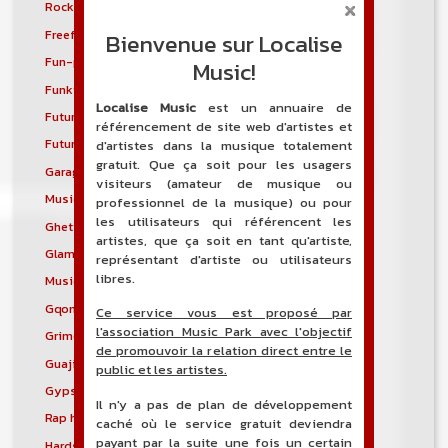
Rock progressif français
Freakbeat
Freeform hardcore
Freestyle
Bienvenue sur Localise
Fun-punk
Funkstep
Music!
Funktronica
Funky house
Localise Music
est un annuaire de
Future bass
Future garage
référencement de site web d'artistes et
Future house
G-funk
d'artistes dans la musique totalement
gratuit. Que ça soit pour les usagers
Garage house
Garage punk
visiteurs (amateur de musique ou
Musique mixte
Ghetto house
professionnel de la musique) ou pour
les utilisateurs qui référencent les
Ghettotech
Glam metal
artistes, que ça soit en tant qu'artiste,
Glam punk
Gospel blues
représentant d'artiste ou utilisateurs
libres.
Musique gothique
Rock gothique
Gqom
Grebo
Ce service vous est proposé par
l'association Music Park avec l'objectif
Grime
Groove metal
de promouvoir la relation direct entre le
Guajira
Guaracha
public et les artistes.
Gypsy punk
Hardbag
Il n'y a pas de plan de développement
Rap hardcore
Industrial hardcore
caché où le service gratuit deviendra
payant par la suite une fois un certain
Hardstep
Hardstyle