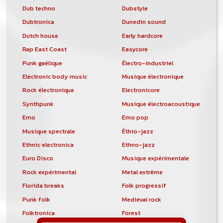
Dub techno
Dubstyle
Dubtronica
Dunedin sound
Dutch house
Early hardcore
Rap East Coast
Easycore
Punk gaélique
Électro-industriel
Electronic body music
Musique électronique
Rock électronique
Electronicore
Synthpunk
Musique électroacoustique
Emo
Emo pop
Musique spectrale
Éthio-jazz
Ethnic electronica
Ethno-jazz
Euro Disco
Musique expérimentale
Rock expérimental
Metal extrême
Florida breaks
Folk progressif
Punk folk
Medieval rock
Folktronica
Forest