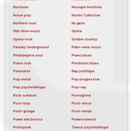
Nocturne
Musique bruitiste
Noise pop
Nortec Collective
Northern soul
Nu gaze
Old-time music
Opéra
Opéra-rock
Outlaw country
Paisley Underground
Palm-wine music
Philadelphia soul
Piano blues
Piano rock
Piedmont blues
Polonaise
Rap politique
Pop metal
Pop progressive
Pop psychédélique
Pop-rap
Rock suédois
Pornogrind
Post-bop
Post-disco
Post-grunge
Post-metal
Power electronics
Powerviolence
Protopunk
Trance psychédélique