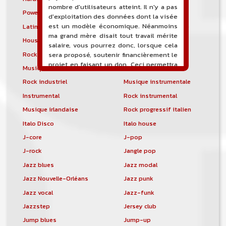
nombre d'utilisateurs atteint. Il n'y a pas
Power noise
Heavenly voices
d'exploitation des données dont la visée
est un modèle économique. Néanmoins
Latin metal
Musique hindoustanie
ma grand mère disait tout travail mérite
House progressive
Tropical house
salaire, vous pourrez donc, lorsque cela
Rock indépendant
Indietronica
sera proposé, soutenir financièrement le
projet en faisant un don. Ceci permettra
Musique industrielle
Metal industriel
de financer l'hébergement, le nom de
Rock industriel
Musique instrumentale
domaine, les heures de maintenance et
de développement du site, et peut-être
Instrumental
Rock instrumental
une campagne de communication. Il va
Musique irlandaise
Rock progressif italien
de soit que l'ensemble de la
comptabilité sera totalement publique
Italo Disco
Italo house
visible directement sur le site.
J-core
J-pop
Un nouveau service de petites annonces
J-rock
Jangle pop
pour musicien vous est proposé sur le
Jazz blues
Jazz modal
site. Ce service permet, lorsque vous
êtes musiciens ou un groupe, un
Jazz Nouvelle-Orléans
Jazz punk
orchestre, DJ, etc... de chercher un/des
Jazz vocal
Jazz-funk
musicen(s) ou un groupe, un orchestre,
Jazzstep
Jersey club
un DJ, etc...
Jump blues
Jump-up