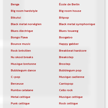
Benga
École de Berlin
Big room hardstyle
Big room house
Bikutsi
Bitpop
Black metal norvégien
Black metal symphonique
Blues électrique
Blues touareg
Bongo Flava
Boogaloo
Bounce music
Happy gabber
Rock brésilien
Breakbeat hardcore
Nu skool breaks
Breakstep
Musique bretonne
Brostep
Bubblegum dance
Bubblegum pop
C-pop
Musique cadienne
Berceuse
Cantopop
Rumba catalane
Cello rock
Metal celtique
Musique celtique
Punk celtique
Rock celtique