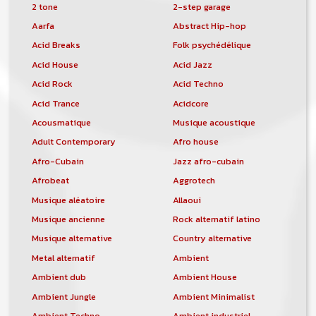
2 tone
2-step garage
Aarfa
Abstract Hip-hop
Acid Breaks
Folk psychédélique
Acid House
Acid Jazz
Acid Rock
Acid Techno
Acid Trance
Acidcore
Acousmatique
Musique acoustique
Adult Contemporary
Afro house
Afro-Cubain
Jazz afro-cubain
Afrobeat
Aggrotech
Musique aléatoire
Allaoui
Musique ancienne
Rock alternatif latino
Musique alternative
Country alternative
Metal alternatif
Ambient
Ambient dub
Ambient House
Ambient Jungle
Ambient Minimalist
Ambient Techno
Ambient industriel