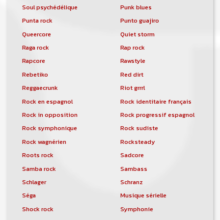
Soul psychédélique
Punk blues
Punta rock
Punto guajiro
Queercore
Quiet storm
Raga rock
Rap rock
Rapcore
Rawstyle
Rebetiko
Red dirt
Reggaecrunk
Riot grrrl
Rock en espagnol
Rock identitaire français
Rock in opposition
Rock progressif espagnol
Rock symphonique
Rock sudiste
Rock wagnérien
Rocksteady
Roots rock
Sadcore
Samba rock
Sambass
Schlager
Schranz
Séga
Musique sérielle
Shock rock
Symphonie