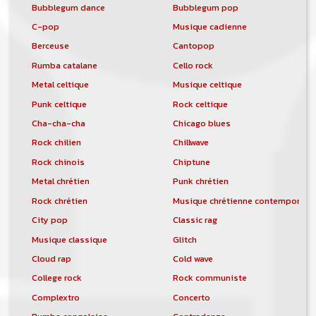
Bubblegum dance
Bubblegum pop
C-pop
Musique cadienne
Berceuse
Cantopop
Rumba catalane
Cello rock
Metal celtique
Musique celtique
Punk celtique
Rock celtique
Cha-cha-cha
Chicago blues
Rock chilien
Chillwave
Rock chinois
Chiptune
Metal chrétien
Punk chrétien
Rock chrétien
Musique chrétienne contemporain
City pop
Classic rag
Musique classique
Glitch
Cloud rap
Cold wave
College rock
Rock communiste
Complextro
Concerto