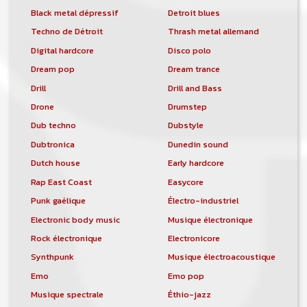
Black metal dépressif
Detroit blues
Techno de Détroit
Thrash metal allemand
Digital hardcore
Disco polo
Dream pop
Dream trance
Drill
Drill and Bass
Drone
Drumstep
Dub techno
Dubstyle
Dubtronica
Dunedin sound
Dutch house
Early hardcore
Rap East Coast
Easycore
Punk gaélique
Électro-industriel
Electronic body music
Musique électronique
Rock électronique
Electronicore
Synthpunk
Musique électroacoustique
Emo
Emo pop
Musique spectrale
Éthio-jazz