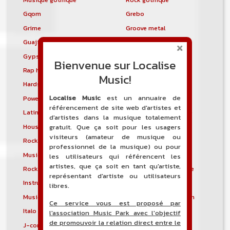
Gqom
Grebo
Grime
Groove metal
Guajira
Guaracha
Gypsy punk
Hardbag
Bienvenue sur Localise
Rap hardcore
Industrial hardcore
Music!
Hardstep
Hardstyle
Localise Music
est un annuaire de
Power noise
Heavenly voices
référencement de site web d'artistes et
Latin metal
Musique hindoustanie
d'artistes dans la musique totalement
House progressive
Tropical house
gratuit. Que ça soit pour les usagers
visiteurs (amateur de musique ou
Rock indépendant
Indietronica
professionnel de la musique) ou pour
Musique industrielle
Metal industriel
les utilisateurs qui référencent les
artistes, que ça soit en tant qu'artiste,
Rock industriel
Musique instrumentale
représentant d'artiste ou utilisateurs
Instrumental
Rock instrumental
libres.
Musique irlandaise
Rock progressif italien
Ce service vous est proposé par
Italo Disco
Italo house
l'association Music Park avec l'objectif
de promouvoir la relation direct entre le
J-core
J-pop