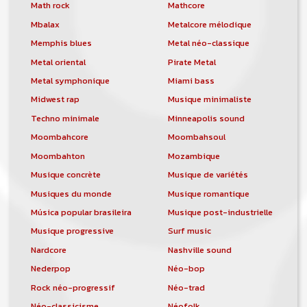
orchestre, DJ, etc... de chercher un/des
Math rock
Mathcore
musicen(s) ou un groupe, un orchestre,
Mbalax
Metalcore mélodique
un DJ, etc...
Memphis blues
Metal néo-classique
Metal oriental
Pirate Metal
Metal symphonique
Miami bass
Midwest rap
Musique minimaliste
Techno minimale
Minneapolis sound
Moombahcore
Moombahsoul
Moombahton
Mozambique
Musique concrète
Musique de variétés
Musiques du monde
Musique romantique
Música popular brasileira
Musique post-industrielle
Musique progressive
Surf music
Nardcore
Nashville sound
Nederpop
Néo-bop
Rock néo-progressif
Néo-trad
Néo-classicisme
Néofolk