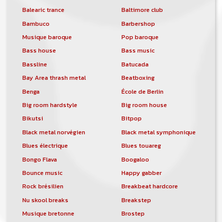
Balearic trance
Baltimore club
Bambuco
Barbershop
Musique baroque
Pop baroque
Bass house
Bass music
Bassline
Batucada
Bay Area thrash metal
Beatboxing
Benga
École de Berlin
Big room hardstyle
Big room house
Bikutsi
Bitpop
Black metal norvégien
Black metal symphonique
Blues électrique
Blues touareg
Bongo Flava
Boogaloo
Bounce music
Happy gabber
Rock brésilien
Breakbeat hardcore
Nu skool breaks
Breakstep
Musique bretonne
Brostep