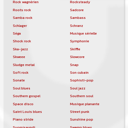
Rock wagnérien
Rocksteady
Roots rock
Sadcore
Samba rock
Sambass
Schlager
Schranz
Séga
Musique sérielle
Shock rock
Symphonie
Ska-jazz
Skiffle
Skweee
Slowcore
Sludge metal
Snap
Soft rock
Son cubain
Sonate
Sophisti-pop
Soul blues
Soul jazz
Southern gospel
Southern soul
Space disco
Musique planante
Saint Louis blues
Street punk
Piano stride
Sunshine pop
Suomisaundi
Swamp blues