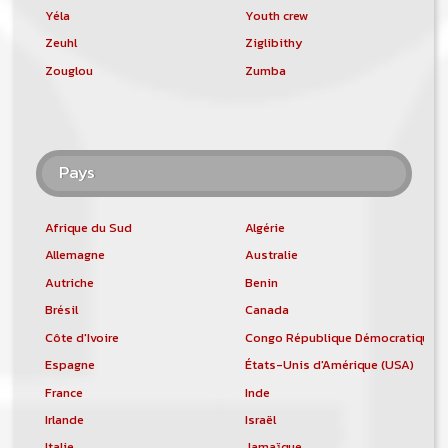
Yéla
Youth crew
Zeuhl
Ziglibithy
Zouglou
Zumba
Pays
Afrique du Sud
Algérie
Allemagne
Australie
Autriche
Benin
Brésil
Canada
Côte d'Ivoire
Congo République Démocratique
Espagne
États-Unis d'Amérique (USA)
France
Inde
Irlande
Israël
Italie
Jamaïque