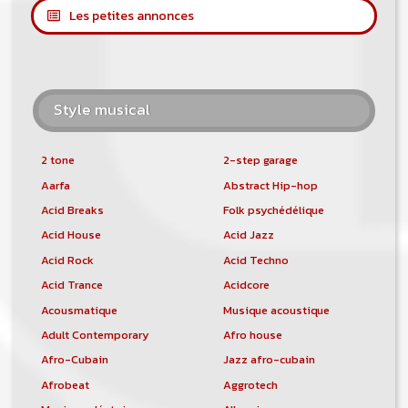
Les petites annonces
Style musical
2 tone
2-step garage
Aarfa
Abstract Hip-hop
Acid Breaks
Folk psychédélique
Acid House
Acid Jazz
Acid Rock
Acid Techno
Acid Trance
Acidcore
Acousmatique
Musique acoustique
Adult Contemporary
Afro house
Afro-Cubain
Jazz afro-cubain
Afrobeat
Aggrotech