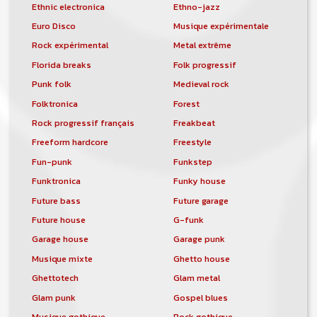
Ethnic electronica
Ethno-jazz
Euro Disco
Musique expérimentale
Rock expérimental
Metal extrême
Florida breaks
Folk progressif
Punk folk
Medieval rock
Folktronica
Forest
Rock progressif français
Freakbeat
Freeform hardcore
Freestyle
Fun-punk
Funkstep
Funktronica
Funky house
Future bass
Future garage
Future house
G-funk
Garage house
Garage punk
Musique mixte
Ghetto house
Ghettotech
Glam metal
Glam punk
Gospel blues
Musique gothique
Rock gothique