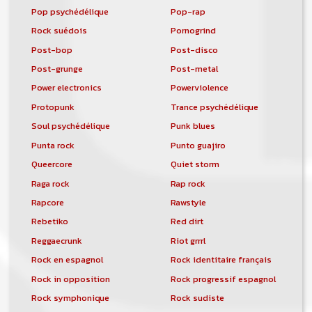
Pop psychédélique
Pop-rap
Rock suédois
Pornogrind
Post-bop
Post-disco
Post-grunge
Post-metal
Power electronics
Powerviolence
Protopunk
Trance psychédélique
Soul psychédélique
Punk blues
Punta rock
Punto guajiro
Queercore
Quiet storm
Raga rock
Rap rock
Rapcore
Rawstyle
Rebetiko
Red dirt
Reggaecrunk
Riot grrrl
Rock en espagnol
Rock identitaire français
Rock in opposition
Rock progressif espagnol
Rock symphonique
Rock sudiste