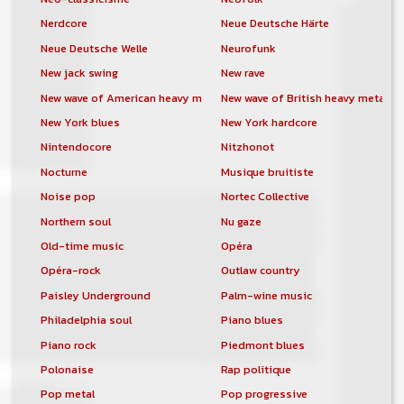
Nerdcore
Neue Deutsche Härte
Neue Deutsche Welle
Neurofunk
New jack swing
New rave
New wave of American heavy metal
New wave of British heavy metal
New York blues
New York hardcore
Nintendocore
Nitzhonot
Nocturne
Musique bruitiste
Noise pop
Nortec Collective
Northern soul
Nu gaze
Old-time music
Opéra
Opéra-rock
Outlaw country
Paisley Underground
Palm-wine music
Philadelphia soul
Piano blues
Piano rock
Piedmont blues
Polonaise
Rap politique
Pop metal
Pop progressive