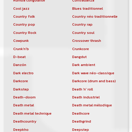
Rumba congolaise
Contradanza
Cool jazz
Blues traditionnel
Country folk
Country néo traditionnelle
Country pop
Country rap
Country Rock
Country soul
Cowpunk
Crossover thrash
Crunk'n'b
Crunkcore
D-beat
Dangdut
Danzón
Dark ambient
Dark electro
Dark wave néo-classique
Darkcore
Darkcore (drum and bass)
Darkstep
Death 'n' roll
Death-doom
Death industriel
Death metal
Death metal mélodique
Death metal technique
Deathcore
Deathcountry
Deathgrind
Deepkho
Deepstep