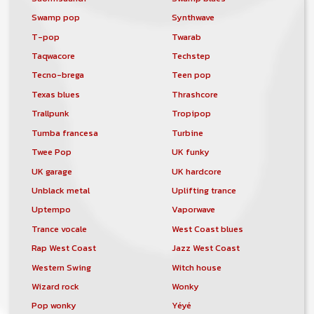
Swamp pop
Synthwave
T-pop
Twarab
Taqwacore
Techstep
Tecno-brega
Teen pop
Texas blues
Thrashcore
Trallpunk
Tropipop
Tumba francesa
Turbine
Twee Pop
UK funky
UK garage
UK hardcore
Unblack metal
Uplifting trance
Uptempo
Vaporwave
Trance vocale
West Coast blues
Rap West Coast
Jazz West Coast
Western Swing
Witch house
Wizard rock
Wonky
Pop wonky
Yéyé