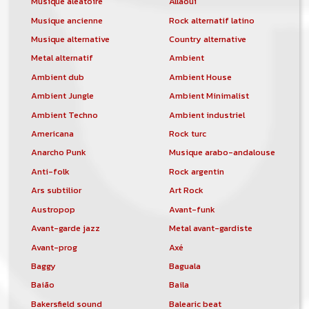
Musique aléatoire
Allaoui
Musique ancienne
Rock alternatif latino
Musique alternative
Country alternative
Metal alternatif
Ambient
Ambient dub
Ambient House
Ambient Jungle
Ambient Minimalist
Ambient Techno
Ambient industriel
Americana
Rock turc
Anarcho Punk
Musique arabo-andalouse
Anti-folk
Rock argentin
Ars subtilior
Art Rock
Austropop
Avant-funk
Avant-garde jazz
Metal avant-gardiste
Avant-prog
Axé
Baggy
Baguala
Baião
Baila
Bakersfield sound
Balearic beat