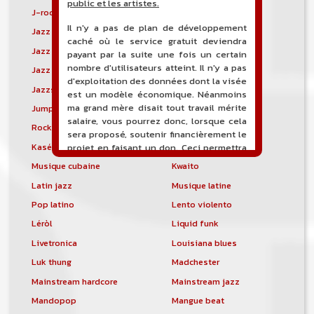
public et les artistes.
J-rock
Jangle pop
Il n'y a pas de plan de développement
Jazz blues
Jazz modal
caché où le service gratuit deviendra
Jazz Nouvelle-Orléans
Jazz punk
payant par la suite une fois un certain
nombre d'utilisateurs atteint. Il n'y a pas
Jazz vocal
Jazz-funk
d'exploitation des données dont la visée
Jazzstep
Jersey club
est un modèle économique. Néanmoins
ma grand mère disait tout travail mérite
Jump blues
Jump-up
salaire, vous pourrez donc, lorsque cela
Rock canadien
Kansas City blues
sera proposé, soutenir financièrement le
Kasékò
Kizomba
projet en faisant un don. Ceci permettra
de financer l'hébergement, le nom de
Musique cubaine
Kwaito
domaine, les heures de maintenance et
Latin jazz
Musique latine
de développement du site, et peut-être
une campagne de communication. Il va
Pop latino
Lento violento
de soit que l'ensemble de la
Léròl
Liquid funk
comptabilité sera totalement publique
visible directement sur le site.
Livetronica
Louisiana blues
Luk thung
Madchester
Un nouveau service de petites annonces
pour musicien vous est proposé sur le
Mainstream hardcore
Mainstream jazz
site. Ce service permet, lorsque vous
Mandopop
Mangue beat
êtes musiciens ou un groupe, un