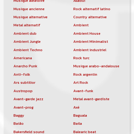
Musique aléatoire
Allaoui
Musique ancienne
Rock alternatif latino
Musique alternative
Country alternative
Metal alternatif
Ambient
Ambient dub
Ambient House
Ambient Jungle
Ambient Minimalist
Ambient Techno
Ambient industriel
Americana
Rock turc
Anarcho Punk
Musique arabo-andalouse
Anti-folk
Rock argentin
Ars subtilior
Art Rock
Austropop
Avant-funk
Avant-garde jazz
Metal avant-gardiste
Avant-prog
Axé
Baggy
Baguala
Baião
Baila
Bakersfield sound
Balearic beat