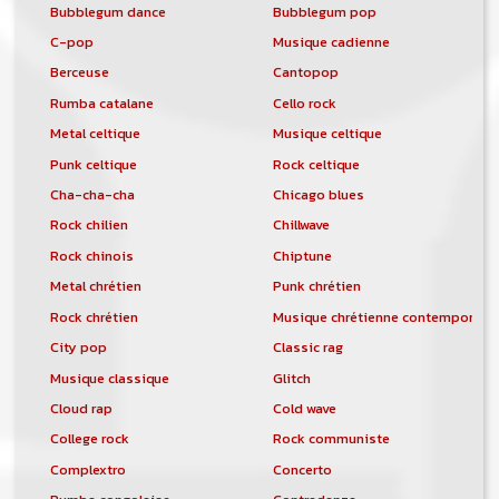
Bubblegum dance
Bubblegum pop
C-pop
Musique cadienne
Berceuse
Cantopop
Rumba catalane
Cello rock
Metal celtique
Musique celtique
Punk celtique
Rock celtique
Cha-cha-cha
Chicago blues
Rock chilien
Chillwave
Rock chinois
Chiptune
Metal chrétien
Punk chrétien
Rock chrétien
Musique chrétienne contemporain
City pop
Classic rag
Musique classique
Glitch
Cloud rap
Cold wave
College rock
Rock communiste
Complextro
Concerto