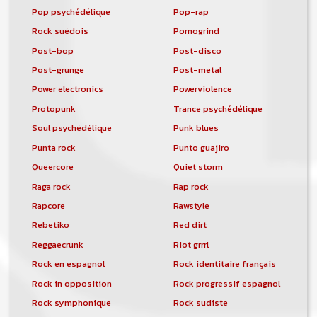
Pop psychédélique
Pop-rap
Rock suédois
Pornogrind
Post-bop
Post-disco
Post-grunge
Post-metal
Power electronics
Powerviolence
Protopunk
Trance psychédélique
Soul psychédélique
Punk blues
Punta rock
Punto guajiro
Queercore
Quiet storm
Raga rock
Rap rock
Rapcore
Rawstyle
Rebetiko
Red dirt
Reggaecrunk
Riot grrrl
Rock en espagnol
Rock identitaire français
Rock in opposition
Rock progressif espagnol
Rock symphonique
Rock sudiste