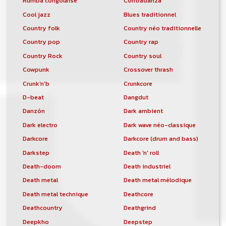
Rumba congolaise
Contradanza
Cool jazz
Blues traditionnel
Country folk
Country néo traditionnelle
Country pop
Country rap
Country Rock
Country soul
Cowpunk
Crossover thrash
Crunk'n'b
Crunkcore
D-beat
Dangdut
Danzón
Dark ambient
Dark electro
Dark wave néo-classique
Darkcore
Darkcore (drum and bass)
Darkstep
Death 'n' roll
Death-doom
Death industriel
Death metal
Death metal mélodique
Death metal technique
Deathcore
Deathcountry
Deathgrind
Deepkho
Deepstep