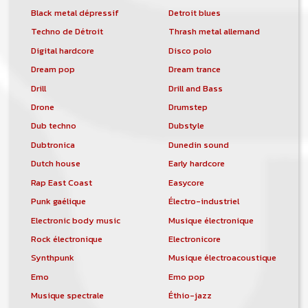
Black metal dépressif
Detroit blues
Techno de Détroit
Thrash metal allemand
Digital hardcore
Disco polo
Dream pop
Dream trance
Drill
Drill and Bass
Drone
Drumstep
Dub techno
Dubstyle
Dubtronica
Dunedin sound
Dutch house
Early hardcore
Rap East Coast
Easycore
Punk gaélique
Électro-industriel
Electronic body music
Musique électronique
Rock électronique
Electronicore
Synthpunk
Musique électroacoustique
Emo
Emo pop
Musique spectrale
Éthio-jazz