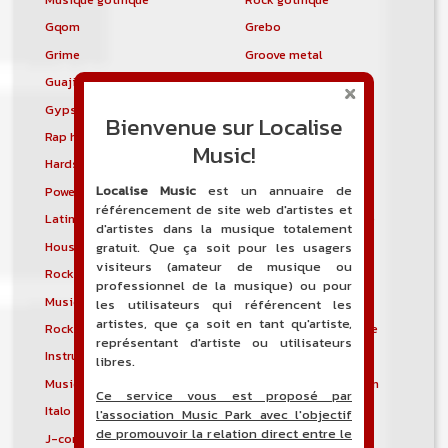
Gqom
Grebo
Grime
Groove metal
Guajira
Guaracha
Gypsy punk
Hardbag
Bienvenue sur Localise
Rap hardcore
Industrial hardcore
Music!
Hardstep
Hardstyle
Localise Music
est un annuaire de
Power noise
Heavenly voices
référencement de site web d'artistes et
Latin metal
Musique hindoustanie
d'artistes dans la musique totalement
House progressive
Tropical house
gratuit. Que ça soit pour les usagers
visiteurs (amateur de musique ou
Rock indépendant
Indietronica
professionnel de la musique) ou pour
Musique industrielle
Metal industriel
les utilisateurs qui référencent les
artistes, que ça soit en tant qu'artiste,
Rock industriel
Musique instrumentale
représentant d'artiste ou utilisateurs
Instrumental
Rock instrumental
libres.
Musique irlandaise
Rock progressif italien
Ce service vous est proposé par
Italo Disco
Italo house
l'association Music Park avec l'objectif
de promouvoir la relation direct entre le
J-core
J-pop