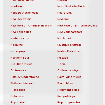
Nerdcore
Neue Deutsche Härte
Neue Deutsche Welle
Neurofunk
New jack swing
New rave
New wave of American heavy metal
New wave of British heavy metal
New York blues
New York hardcore
Nintendocore
Nitzhonot
Nocturne
Musique bruitiste
Noise pop
Nortec Collective
Northern soul
Nu gaze
Old-time music
Opéra
Opéra-rock
Outlaw country
Paisley Underground
Palm-wine music
Philadelphia soul
Piano blues
Piano rock
Piedmont blues
Polonaise
Rap politique
Pop metal
Pop progressive