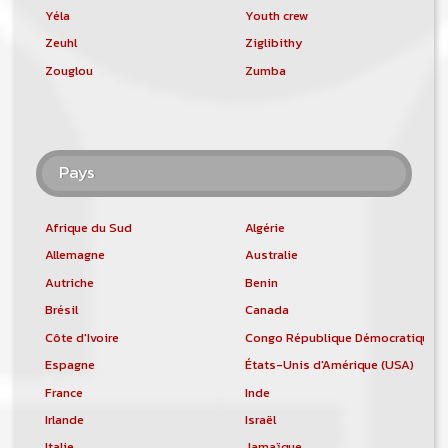
Yéla
Youth crew
Zeuhl
Ziglibithy
Zouglou
Zumba
Pays
Afrique du Sud
Algérie
Allemagne
Australie
Autriche
Benin
Brésil
Canada
Côte d'Ivoire
Congo République Démocratique
Espagne
États-Unis d'Amérique (USA)
France
Inde
Irlande
Israël
Italie
Jamaïque