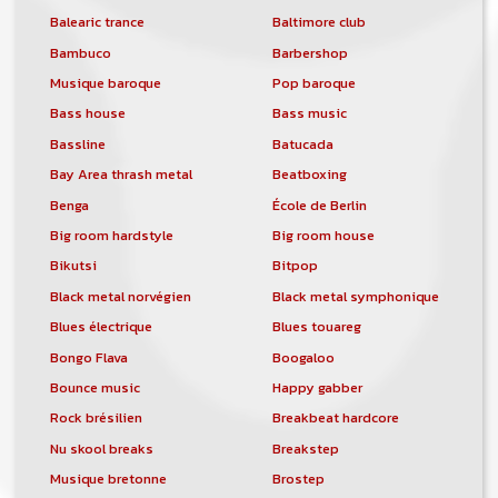
Balearic trance
Baltimore club
Bambuco
Barbershop
Musique baroque
Pop baroque
Bass house
Bass music
Bassline
Batucada
Bay Area thrash metal
Beatboxing
Benga
École de Berlin
Big room hardstyle
Big room house
Bikutsi
Bitpop
Black metal norvégien
Black metal symphonique
Blues électrique
Blues touareg
Bongo Flava
Boogaloo
Bounce music
Happy gabber
Rock brésilien
Breakbeat hardcore
Nu skool breaks
Breakstep
Musique bretonne
Brostep