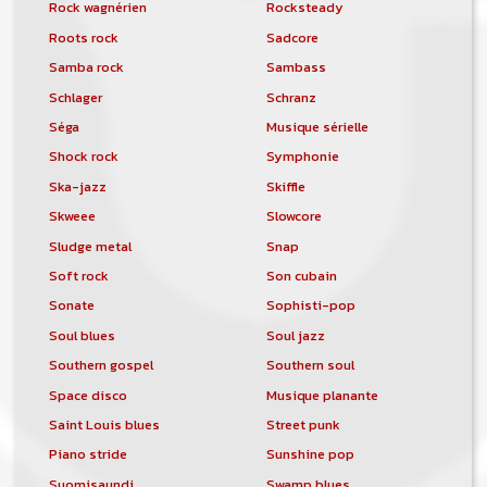
Rock wagnérien
Rocksteady
Roots rock
Sadcore
Samba rock
Sambass
Schlager
Schranz
Séga
Musique sérielle
Shock rock
Symphonie
Ska-jazz
Skiffle
Skweee
Slowcore
Sludge metal
Snap
Soft rock
Son cubain
Sonate
Sophisti-pop
Soul blues
Soul jazz
Southern gospel
Southern soul
Space disco
Musique planante
Saint Louis blues
Street punk
Piano stride
Sunshine pop
Suomisaundi
Swamp blues