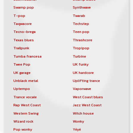
Swamp pop
Synthwave
T-pop
Twarab
Taqwacore
Techstep
Tecno-brega
Teen pop
Texas blues
Thrashcore
Trallpunk
Tropipop
Tumba francesa
Turbine
Twee Pop
UK funky
UK garage
UK hardcore
Unblack metal
Uplifting trance
Uptempo
Vaporwave
Trance vocale
West Coast blues
Rap West Coast
Jazz West Coast
Western Swing
Witch house
Wizard rock
Wonky
Pop wonky
Yéyé