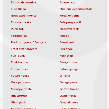
Ethnic electronica
Ethno-jazz
Euro Disco
Musique expérimentale
Rock expérimental
Metal extrême
Florida breaks
Folk progressif
Punk folk
Medieval rock
Folktronica
Forest
Rock progressif français
Freakbeat
Freeform hardcore
Freestyle
Fun-punk
Funkstep
Funktronica
Funky house
Future bass
Future garage
Future house
G-funk
Garage house
Garage punk
Musique mixte
Ghetto house
Ghettotech
Glam metal
Glam punk
Gospel blues
Musique gothique
Rock gothique