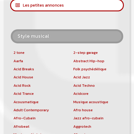
Les petites annonces
Style musical
2 tone
2-step garage
Aarfa
Abstract Hip-hop
Acid Breaks
Folk psychédélique
Acid House
Acid Jazz
Acid Rock
Acid Techno
Acid Trance
Acidcore
Acousmatique
Musique acoustique
Adult Contemporary
Afro house
Afro-Cubain
Jazz afro-cubain
Afrobeat
Aggrotech