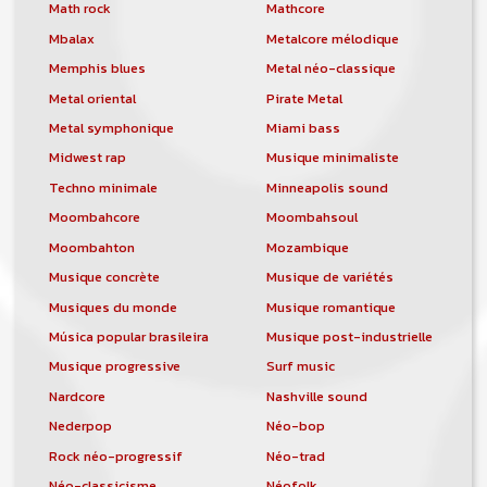
orchestre, DJ, etc... de chercher un/des
Math rock
Mathcore
musicen(s) ou un groupe, un orchestre,
Mbalax
Metalcore mélodique
un DJ, etc...
Memphis blues
Metal néo-classique
Metal oriental
Pirate Metal
Metal symphonique
Miami bass
Midwest rap
Musique minimaliste
Techno minimale
Minneapolis sound
Moombahcore
Moombahsoul
Moombahton
Mozambique
Musique concrète
Musique de variétés
Musiques du monde
Musique romantique
Música popular brasileira
Musique post-industrielle
Musique progressive
Surf music
Nardcore
Nashville sound
Nederpop
Néo-bop
Rock néo-progressif
Néo-trad
Néo-classicisme
Néofolk