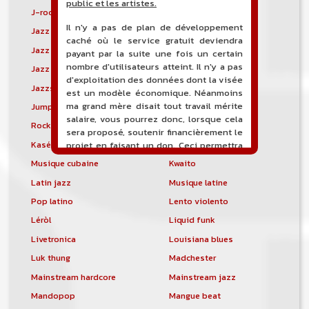
public et les artistes.
J-rock
Jangle pop
Il n'y a pas de plan de développement
Jazz blues
Jazz modal
caché où le service gratuit deviendra
Jazz Nouvelle-Orléans
Jazz punk
payant par la suite une fois un certain
nombre d'utilisateurs atteint. Il n'y a pas
Jazz vocal
Jazz-funk
d'exploitation des données dont la visée
Jazzstep
Jersey club
est un modèle économique. Néanmoins
ma grand mère disait tout travail mérite
Jump blues
Jump-up
salaire, vous pourrez donc, lorsque cela
Rock canadien
Kansas City blues
sera proposé, soutenir financièrement le
Kasékò
Kizomba
projet en faisant un don. Ceci permettra
de financer l'hébergement, le nom de
Musique cubaine
Kwaito
domaine, les heures de maintenance et
Latin jazz
Musique latine
de développement du site, et peut-être
une campagne de communication. Il va
Pop latino
Lento violento
de soit que l'ensemble de la
Léròl
Liquid funk
comptabilité sera totalement publique
visible directement sur le site.
Livetronica
Louisiana blues
Luk thung
Madchester
Un nouveau service de petites annonces
pour musicien vous est proposé sur le
Mainstream hardcore
Mainstream jazz
site. Ce service permet, lorsque vous
Mandopop
Mangue beat
êtes musiciens ou un groupe, un