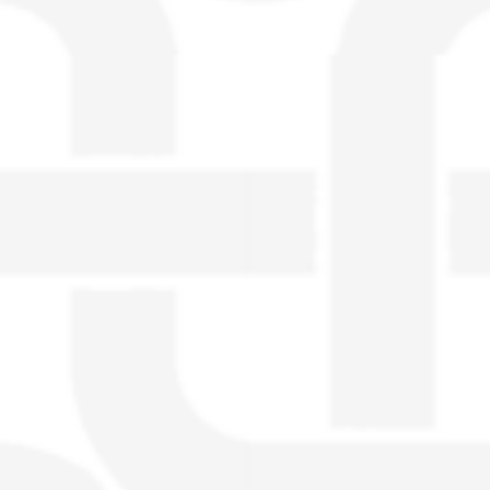
visible directement sur le site.
Un nouveau service de petites annonces
pour musicien vous est proposé sur le
site. Ce service permet, lorsque vous
êtes musiciens ou un groupe, un
orchestre, DJ, etc... de chercher un/des
musicen(s) ou un groupe, un orchestre,
un DJ, etc...