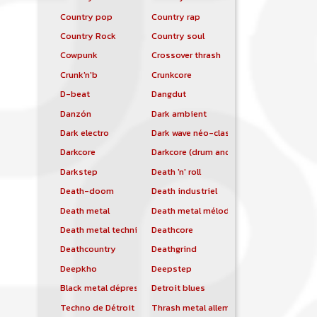
Country pop
Country rap
Country Rock
Country soul
Cowpunk
Crossover thrash
Crunk'n'b
Crunkcore
D-beat
Dangdut
Danzón
Dark ambient
Dark electro
Dark wave néo-classique
Darkcore
Darkcore (drum and bass)
Darkstep
Death 'n' roll
Death-doom
Death industriel
Death metal
Death metal mélodique
Death metal technique
Deathcore
Deathcountry
Deathgrind
Deepkho
Deepstep
Black metal dépressif
Detroit blues
Techno de Détroit
Thrash metal allemand