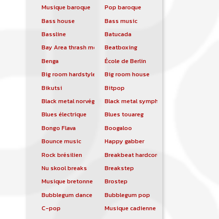
Musique baroque
Pop baroque
Bass house
Bass music
Bassline
Batucada
Bay Area thrash metal
Beatboxing
Benga
École de Berlin
Big room hardstyle
Big room house
Bikutsi
Bitpop
Black metal norvégien
Black metal symphonique
Blues électrique
Blues touareg
Bongo Flava
Boogaloo
Bounce music
Happy gabber
Rock brésilien
Breakbeat hardcore
Nu skool breaks
Breakstep
Musique bretonne
Brostep
Bubblegum dance
Bubblegum pop
C-pop
Musique cadienne