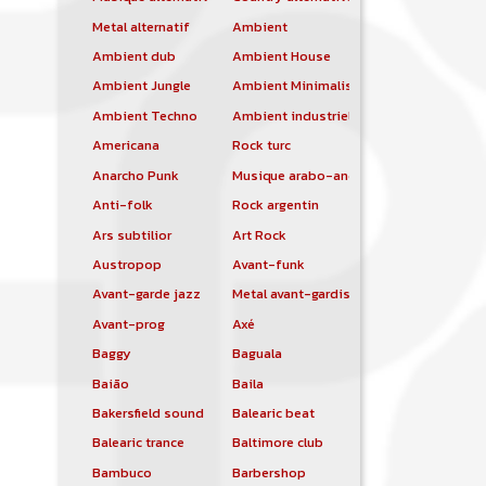
Metal alternatif
Ambient
Ambient dub
Ambient House
Ambient Jungle
Ambient Minimalist
Ambient Techno
Ambient industriel
Americana
Rock turc
Anarcho Punk
Musique arabo-andalouse
Anti-folk
Rock argentin
Ars subtilior
Art Rock
Austropop
Avant-funk
Avant-garde jazz
Metal avant-gardiste
Avant-prog
Axé
Baggy
Baguala
Baião
Baila
Bakersfield sound
Balearic beat
Balearic trance
Baltimore club
Bambuco
Barbershop