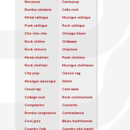
Berceuse
Cantopop
Rumba catalane
Cello rock
Metal celtique
Musique celtique
Punk celtique
Rock celtique
Cha-cha-cha
Chicago blues
Rock chilien
Chillwave
Rock chinois
Chiptune
Metal chrétien
Punk chrétien
Rock chrétien
Musique chrétienne contemporaine
City pop
Classic rag
Musique classique
Glitch
Cloud rap
Cold wave
College rock
Rock communiste
Complextro
Concerto
Rumba congolaise
Contradanza
Cool jazz
Blues traditionnel
Country folk
Country néo traditionnelle