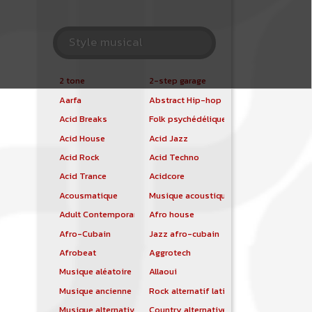
Style musical
2 tone
2-step garage
Aarfa
Abstract Hip-hop
Acid Breaks
Folk psychédélique
Acid House
Acid Jazz
Acid Rock
Acid Techno
Acid Trance
Acidcore
Acousmatique
Musique acoustique
Adult Contemporary
Afro house
Afro-Cubain
Jazz afro-cubain
Afrobeat
Aggrotech
Musique aléatoire
Allaoui
Musique ancienne
Rock alternatif latino
Musique alternative
Country alternative