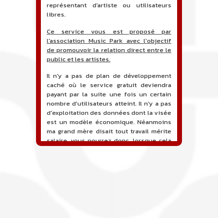
représentant d'artiste ou utilisateurs
libres.
Ce service vous est proposé par
l'association Music Park avec l'objectif
de promouvoir la relation direct entre le
public et les artistes.
Il n'y a pas de plan de développement
caché où le service gratuit deviendra
payant par la suite une fois un certain
nombre d'utilisateurs atteint. Il n'y a pas
d'exploitation des données dont la visée
est un modèle économique. Néanmoins
ma grand mère disait tout travail mérite
salaire, vous pourrez donc, lorsque cela
sera proposé, soutenir financièrement le
projet en faisant un don. Ceci permettra
de financer l'hébergement, le nom de
domaine, les heures de maintenance et
de développement du site, et peut-être
une campagne de communication. Il va
de soit que l'ensemble de la
comptabilité sera totalement publique