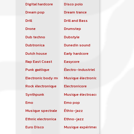
Digital hardcore
Disco polo
Dream pop
Dream trance
Drill
Drill and Bass
Drone
Drumstep
Dub techno
Dubstyle
Dubtronica
Dunedin sound
Dutch house
Early hardcore
Rap East Coast
Easycore
Punk gaélique
Électro-industriel
Electronic body music
Musique électronique
Rock électronique
Electronicore
Synthpunk
Musique électroacoustique
Emo
Emo pop
Musique spectrale
Éthio-jazz
Ethnic electronica
Ethno-jazz
Euro Disco
Musique expérimentale