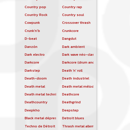
Country pop
Country rap
Country Rock
Country soul
Cowpunk
Crossover thrash
Crunk'n'b
Crunkcore
D-beat
Dangdut
Danzón
Dark ambient
Dark electro
Dark wave néo-classique
Darkcore
Darkcore (drum and bass)
Darkstep
Death 'n' roll
Death-doom
Death industriel
Death metal
Death metal mélodique
Death metal technique
Deathcore
Deathcountry
Deathgrind
Deepkho
Deepstep
Black metal dépressif
Detroit blues
Techno de Détroit
Thrash metal allemand