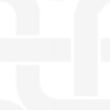
visible directement sur le site.
Un nouveau service de petites annonces
pour musicien vous est proposé sur le
site. Ce service permet, lorsque vous
êtes musiciens ou un groupe, un
orchestre, DJ, etc... de chercher un/des
musicen(s) ou un groupe, un orchestre,
un DJ, etc...