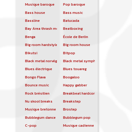
Musique baroque
Pop baroque
Bass house
Bass music
Bassline
Batucada
Bay Area thrash metal
Beatboxing
Benga
École de Berlin
Big room hardstyle
Big room house
Bikutsi
Bitpop
Black metal norvégien
Black metal symphonique
Blues électrique
Blues touareg
Bongo Flava
Boogaloo
Bounce music
Happy gabber
Rock brésilien
Breakbeat hardcore
Nu skool breaks
Breakstep
Musique bretonne
Brostep
Bubblegum dance
Bubblegum pop
C-pop
Musique cadienne