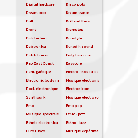
Digital hardcore
Disco polo
Dream pop
Dream trance
Drill
Drill and Bass
Drone
Drumstep
Dub techno
Dubstyle
Dubtronica
Dunedin sound
Dutch house
Early hardcore
Rap East Coast
Easycore
Punk gaélique
Électro-industriel
Electronic body music
Musique électronique
Rock électronique
Electronicore
Synthpunk
Musique électroacoustique
Emo
Emo pop
Musique spectrale
Éthio-jazz
Ethnic electronica
Ethno-jazz
Euro Disco
Musique expérimentale