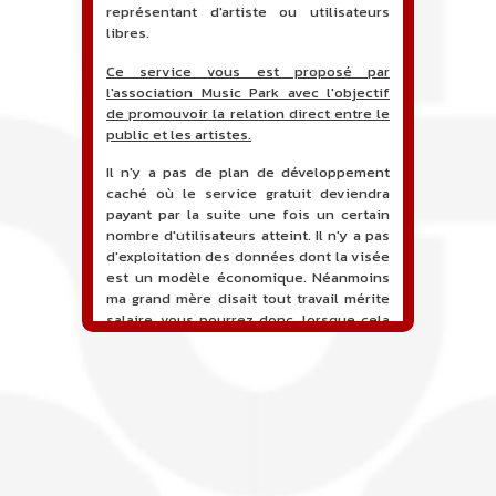
représentant d'artiste ou utilisateurs
libres.
Ce service vous est proposé par
l'association Music Park avec l'objectif
de promouvoir la relation direct entre le
public et les artistes.
Il n'y a pas de plan de développement
caché où le service gratuit deviendra
payant par la suite une fois un certain
nombre d'utilisateurs atteint. Il n'y a pas
d'exploitation des données dont la visée
est un modèle économique. Néanmoins
ma grand mère disait tout travail mérite
salaire, vous pourrez donc, lorsque cela
sera proposé, soutenir financièrement le
projet en faisant un don. Ceci permettra
de financer l'hébergement, le nom de
domaine, les heures de maintenance et
de développement du site, et peut-être
une campagne de communication. Il va
de soit que l'ensemble de la
comptabilité sera totalement publique