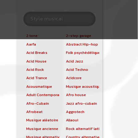
Style musical
2 tone
2-step garage
Aarfa
Abstract Hip-hop
Acid Breaks
Folk psychédélique
Acid House
Acid Jazz
Acid Rock
Acid Techno
Acid Trance
Acidcore
Acousmatique
Musique acoustique
Adult Contemporary
Afro house
Afro-Cubain
Jazz afro-cubain
Afrobeat
Aggrotech
Musique aléatoire
Allaoui
Musique ancienne
Rock alternatif latino
Musique alternative
Country alternative