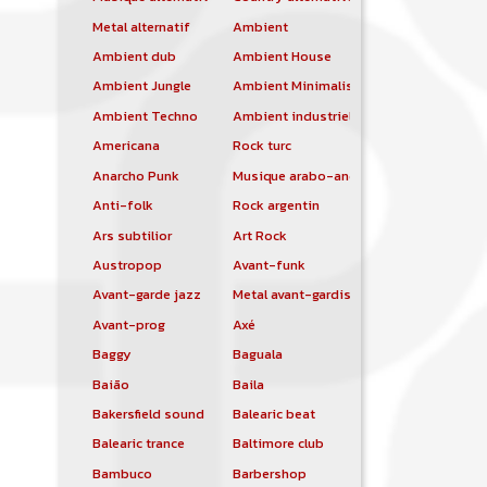
Metal alternatif
Ambient
Ambient dub
Ambient House
Ambient Jungle
Ambient Minimalist
Ambient Techno
Ambient industriel
Americana
Rock turc
Anarcho Punk
Musique arabo-andalouse
Anti-folk
Rock argentin
Ars subtilior
Art Rock
Austropop
Avant-funk
Avant-garde jazz
Metal avant-gardiste
Avant-prog
Axé
Baggy
Baguala
Baião
Baila
Bakersfield sound
Balearic beat
Balearic trance
Baltimore club
Bambuco
Barbershop