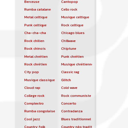
Berceuse
Cantopop
Rumba catalane
Cello rock
Metal celtique
Musique celtique
Punk celtique
Rock celtique
Cha-cha-cha
Chicago blues
Rock chilien
Chillwave
Rock chinois
Chiptune
Metal chrétien
Punk chrétien
Rock chrétien
Musique chrétienne contemporaine
City pop
Classic rag
Musique classique
Glitch
Cloud rap
Cold wave
College rock
Rock communiste
Complextro
Concerto
Rumba congolaise
Contradanza
Cool jazz
Blues traditionnel
Country folk
Country néo traditionnelle