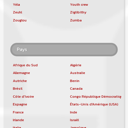
Yéla
Youth crew
Zeuhl
Ziglibithy
Zouglou
Zumba
Pays
Afrique du Sud
Algérie
Allemagne
Australie
Autriche
Benin
Brésil
Canada
Côte d'Ivoire
Congo République Démocratique
Espagne
États-Unis d'Amérique (USA)
France
Inde
Irlande
Israël
Italie
Jamaïque