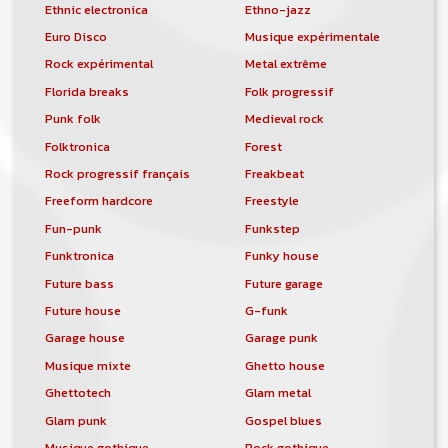
Ethnic electronica
Ethno-jazz
Euro Disco
Musique expérimentale
Rock expérimental
Metal extrême
Florida breaks
Folk progressif
Punk folk
Medieval rock
Folktronica
Forest
Rock progressif français
Freakbeat
Freeform hardcore
Freestyle
Fun-punk
Funkstep
Funktronica
Funky house
Future bass
Future garage
Future house
G-funk
Garage house
Garage punk
Musique mixte
Ghetto house
Ghettotech
Glam metal
Glam punk
Gospel blues
Musique gothique
Rock gothique