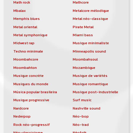
orchestre, DJ, etc... de chercher un/des
Math rock
Mathcore
musicen(s) ou un groupe, un orchestre,
Mbalax
Metalcore mélodique
un DJ, etc...
Memphis blues
Metal néo-classique
Metal oriental
Pirate Metal
Metal symphonique
Miami bass
Midwest rap
Musique minimaliste
Techno minimale
Minneapolis sound
Moombahcore
Moombahsoul
Moombahton
Mozambique
Musique concrète
Musique de variétés
Musiques du monde
Musique romantique
Música popular brasileira
Musique post-industrielle
Musique progressive
Surf music
Nardcore
Nashville sound
Nederpop
Néo-bop
Rock néo-progressif
Néo-trad
Néo-classicisme
Néofolk