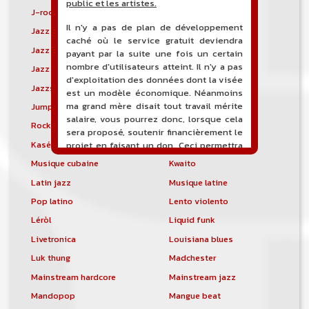
public et les artistes.
J-rock
Jangle pop
Il n'y a pas de plan de développement
Jazz blues
Jazz modal
caché où le service gratuit deviendra
Jazz Nouvelle-Orléans
Jazz punk
payant par la suite une fois un certain
nombre d'utilisateurs atteint. Il n'y a pas
Jazz vocal
Jazz-funk
d'exploitation des données dont la visée
Jazzstep
Jersey club
est un modèle économique. Néanmoins
ma grand mère disait tout travail mérite
Jump blues
Jump-up
salaire, vous pourrez donc, lorsque cela
Rock canadien
Kansas City blues
sera proposé, soutenir financièrement le
Kasékò
Kizomba
projet en faisant un don. Ceci permettra
de financer l'hébergement, le nom de
Musique cubaine
Kwaito
domaine, les heures de maintenance et
Latin jazz
Musique latine
de développement du site, et peut-être
une campagne de communication. Il va
Pop latino
Lento violento
de soit que l'ensemble de la
Léròl
Liquid funk
comptabilité sera totalement publique
visible directement sur le site.
Livetronica
Louisiana blues
Luk thung
Madchester
Un nouveau service de petites annonces
pour musicien vous est proposé sur le
Mainstream hardcore
Mainstream jazz
site. Ce service permet, lorsque vous
Mandopop
Mangue beat
êtes musiciens ou un groupe, un