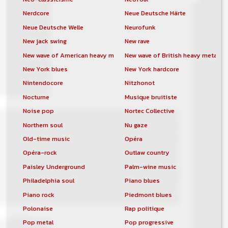
Nerdcore
Neue Deutsche Härte
Neue Deutsche Welle
Neurofunk
New jack swing
New rave
New wave of American heavy metal
New wave of British heavy metal
New York blues
New York hardcore
Nintendocore
Nitzhonot
Nocturne
Musique bruitiste
Noise pop
Nortec Collective
Northern soul
Nu gaze
Old-time music
Opéra
Opéra-rock
Outlaw country
Paisley Underground
Palm-wine music
Philadelphia soul
Piano blues
Piano rock
Piedmont blues
Polonaise
Rap politique
Pop metal
Pop progressive