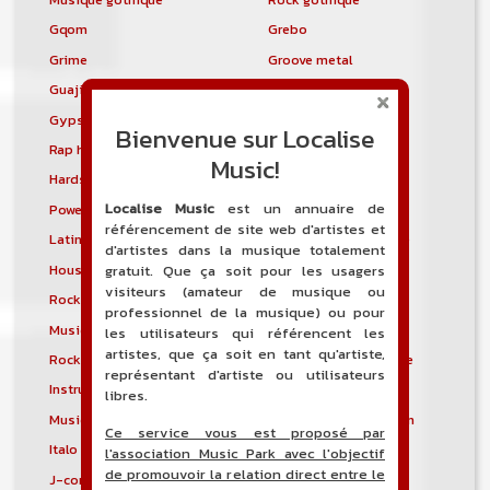
Gqom
Grebo
Grime
Groove metal
Guajira
Guaracha
Gypsy punk
Hardbag
Bienvenue sur Localise
Rap hardcore
Industrial hardcore
Music!
Hardstep
Hardstyle
Localise Music
est un annuaire de
Power noise
Heavenly voices
référencement de site web d'artistes et
Latin metal
Musique hindoustanie
d'artistes dans la musique totalement
House progressive
Tropical house
gratuit. Que ça soit pour les usagers
visiteurs (amateur de musique ou
Rock indépendant
Indietronica
professionnel de la musique) ou pour
Musique industrielle
Metal industriel
les utilisateurs qui référencent les
artistes, que ça soit en tant qu'artiste,
Rock industriel
Musique instrumentale
représentant d'artiste ou utilisateurs
Instrumental
Rock instrumental
libres.
Musique irlandaise
Rock progressif italien
Ce service vous est proposé par
Italo Disco
Italo house
l'association Music Park avec l'objectif
de promouvoir la relation direct entre le
J-core
J-pop