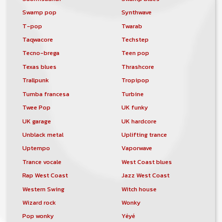
Swamp pop
Synthwave
T-pop
Twarab
Taqwacore
Techstep
Tecno-brega
Teen pop
Texas blues
Thrashcore
Trallpunk
Tropipop
Tumba francesa
Turbine
Twee Pop
UK funky
UK garage
UK hardcore
Unblack metal
Uplifting trance
Uptempo
Vaporwave
Trance vocale
West Coast blues
Rap West Coast
Jazz West Coast
Western Swing
Witch house
Wizard rock
Wonky
Pop wonky
Yéyé