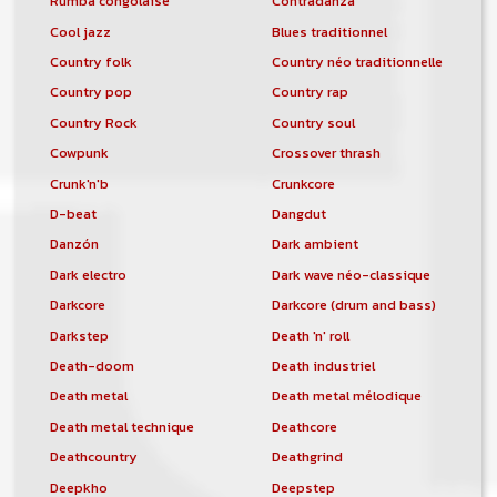
Rumba congolaise
Contradanza
Cool jazz
Blues traditionnel
Country folk
Country néo traditionnelle
Country pop
Country rap
Country Rock
Country soul
Cowpunk
Crossover thrash
Crunk'n'b
Crunkcore
D-beat
Dangdut
Danzón
Dark ambient
Dark electro
Dark wave néo-classique
Darkcore
Darkcore (drum and bass)
Darkstep
Death 'n' roll
Death-doom
Death industriel
Death metal
Death metal mélodique
Death metal technique
Deathcore
Deathcountry
Deathgrind
Deepkho
Deepstep