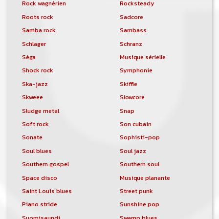
Rock wagnérien
Rocksteady
Roots rock
Sadcore
Samba rock
Sambass
Schlager
Schranz
Séga
Musique sérielle
Shock rock
Symphonie
Ska-jazz
Skiffle
Skweee
Slowcore
Sludge metal
Snap
Soft rock
Son cubain
Sonate
Sophisti-pop
Soul blues
Soul jazz
Southern gospel
Southern soul
Space disco
Musique planante
Saint Louis blues
Street punk
Piano stride
Sunshine pop
Suomisaundi
Swamp blues