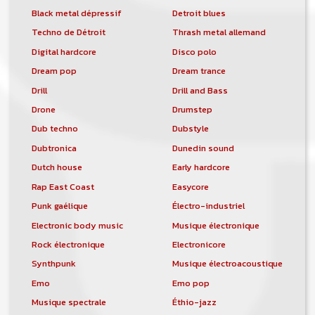
Black metal dépressif
Detroit blues
Techno de Détroit
Thrash metal allemand
Digital hardcore
Disco polo
Dream pop
Dream trance
Drill
Drill and Bass
Drone
Drumstep
Dub techno
Dubstyle
Dubtronica
Dunedin sound
Dutch house
Early hardcore
Rap East Coast
Easycore
Punk gaélique
Électro-industriel
Electronic body music
Musique électronique
Rock électronique
Electronicore
Synthpunk
Musique électroacoustique
Emo
Emo pop
Musique spectrale
Éthio-jazz