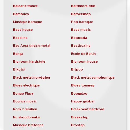
Balearic trance
Baltimore club
Bambuco
Barbershop
Musique baroque
Pop baroque
Bass house
Bass music
Bassline
Batucada
Bay Area thrash metal
Beatboxing
Benga
École de Berlin
Big room hardstyle
Big room house
Bikutsi
Bitpop
Black metal norvégien
Black metal symphonique
Blues électrique
Blues touareg
Bongo Flava
Boogaloo
Bounce music
Happy gabber
Rock brésilien
Breakbeat hardcore
Nu skool breaks
Breakstep
Musique bretonne
Brostep