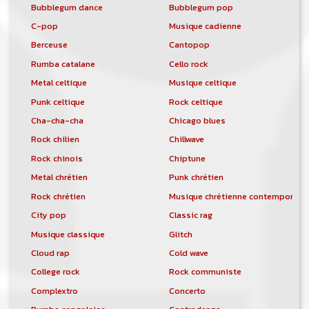
Bubblegum dance
Bubblegum pop
C-pop
Musique cadienne
Berceuse
Cantopop
Rumba catalane
Cello rock
Metal celtique
Musique celtique
Punk celtique
Rock celtique
Cha-cha-cha
Chicago blues
Rock chilien
Chillwave
Rock chinois
Chiptune
Metal chrétien
Punk chrétien
Rock chrétien
Musique chrétienne contemporain
City pop
Classic rag
Musique classique
Glitch
Cloud rap
Cold wave
College rock
Rock communiste
Complextro
Concerto