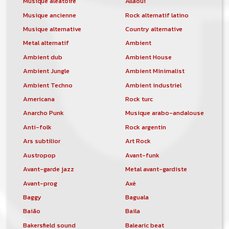
Musique aléatoire
Allaoui
Musique ancienne
Rock alternatif latino
Musique alternative
Country alternative
Metal alternatif
Ambient
Ambient dub
Ambient House
Ambient Jungle
Ambient Minimalist
Ambient Techno
Ambient industriel
Americana
Rock turc
Anarcho Punk
Musique arabo-andalouse
Anti-folk
Rock argentin
Ars subtilior
Art Rock
Austropop
Avant-funk
Avant-garde jazz
Metal avant-gardiste
Avant-prog
Axé
Baggy
Baguala
Baião
Baila
Bakersfield sound
Balearic beat