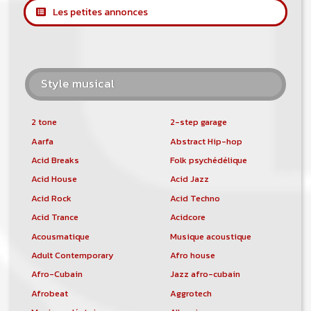
Les petites annonces
Style musical
2 tone
2-step garage
Aarfa
Abstract Hip-hop
Acid Breaks
Folk psychédélique
Acid House
Acid Jazz
Acid Rock
Acid Techno
Acid Trance
Acidcore
Acousmatique
Musique acoustique
Adult Contemporary
Afro house
Afro-Cubain
Jazz afro-cubain
Afrobeat
Aggrotech