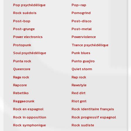
Pop psychédélique
Pop-rap
Rock suédois
Pornogrind
Post-bop
Post-disco
Post-grunge
Post-metal
Power electronics
Powerviolence
Protopunk
Trance psychédélique
Soul psychédélique
Punk blues
Punta rock
Punto guajiro
Queercore
Quiet storm
Raga rock
Rap rock
Rapcore
Rawstyle
Rebetiko
Red dirt
Reggaecrunk
Riot grrrl
Rock en espagnol
Rock identitaire français
Rock in opposition
Rock progressif espagnol
Rock symphonique
Rock sudiste