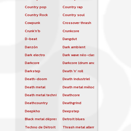
Country pop
Country rap
Country Rock
Country soul
Cowpunk
Crossover thrash
Crunk'n'b
Crunkcore
D-beat
Dangdut
Danzón
Dark ambient
Dark electro
Dark wave néo-classique
Darkcore
Darkcore (drum and bass)
Darkstep
Death 'n' roll
Death-doom
Death industriel
Death metal
Death metal mélodique
Death metal technique
Deathcore
Deathcountry
Deathgrind
Deepkho
Deepstep
Black metal dépressif
Detroit blues
Techno de Détroit
Thrash metal allemand