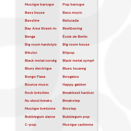
Musique baroque
Pop baroque
Bass house
Bass music
Bassline
Batucada
Bay Area thrash metal
Beatboxing
Benga
École de Berlin
Big room hardstyle
Big room house
Bikutsi
Bitpop
Black metal norvégien
Black metal symphonique
Blues électrique
Blues touareg
Bongo Flava
Boogaloo
Bounce music
Happy gabber
Rock brésilien
Breakbeat hardcore
Nu skool breaks
Breakstep
Musique bretonne
Brostep
Bubblegum dance
Bubblegum pop
C-pop
Musique cadienne