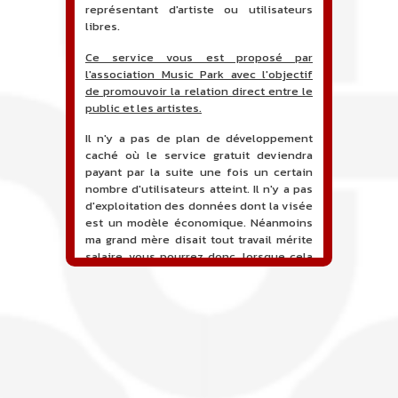
représentant d'artiste ou utilisateurs
libres.
Ce service vous est proposé par
l'association Music Park avec l'objectif
de promouvoir la relation direct entre le
public et les artistes.
Il n'y a pas de plan de développement
caché où le service gratuit deviendra
payant par la suite une fois un certain
nombre d'utilisateurs atteint. Il n'y a pas
d'exploitation des données dont la visée
est un modèle économique. Néanmoins
ma grand mère disait tout travail mérite
salaire, vous pourrez donc, lorsque cela
sera proposé, soutenir financièrement le
projet en faisant un don. Ceci permettra
de financer l'hébergement, le nom de
domaine, les heures de maintenance et
de développement du site, et peut-être
une campagne de communication. Il va
de soit que l'ensemble de la
comptabilité sera totalement publique