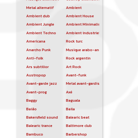
Metal alternatif
Ambient
Ambient dub
Ambient House
Ambient Jungle
Ambient Minimalist
Ambient Techno
Ambient industriel
Americana
Rock turc
Anarcho Punk
Musique arabo-andalouse
Anti-folk
Rock argentin
Ars subtilior
Art Rock
Austropop
Avant-funk
Avant-garde jazz
Metal avant-gardiste
Avant-prog
Axé
Baggy
Baguala
Baião
Baila
Bakersfield sound
Balearic beat
Balearic trance
Baltimore club
Bambuco
Barbershop