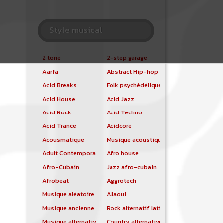
Style musical
2 tone
2-step garage
Aarfa
Abstract Hip-hop
Acid Breaks
Folk psychédélique
Acid House
Acid Jazz
Acid Rock
Acid Techno
Acid Trance
Acidcore
Acousmatique
Musique acoustique
Adult Contemporary
Afro house
Afro-Cubain
Jazz afro-cubain
Afrobeat
Aggrotech
Musique aléatoire
Allaoui
Musique ancienne
Rock alternatif latino
Musique alternative
Country alternative