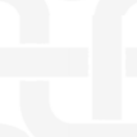
visible directement sur le site.
Un nouveau service de petites annonces
pour musicien vous est proposé sur le
site. Ce service permet, lorsque vous
êtes musiciens ou un groupe, un
orchestre, DJ, etc... de chercher un/des
musicen(s) ou un groupe, un orchestre,
un DJ, etc...