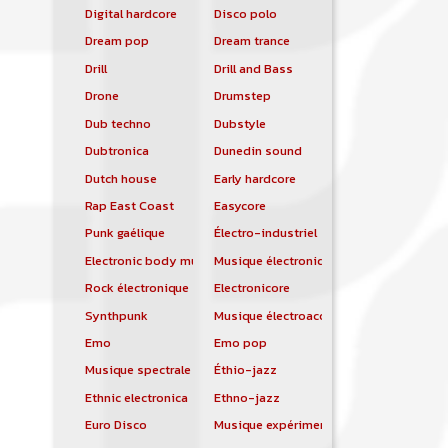
Digital hardcore
Disco polo
Dream pop
Dream trance
Drill
Drill and Bass
Drone
Drumstep
Dub techno
Dubstyle
Dubtronica
Dunedin sound
Dutch house
Early hardcore
Rap East Coast
Easycore
Punk gaélique
Électro-industriel
Electronic body music
Musique électronique
Rock électronique
Electronicore
Synthpunk
Musique électroacoustique
Emo
Emo pop
Musique spectrale
Éthio-jazz
Ethnic electronica
Ethno-jazz
Euro Disco
Musique expérimentale