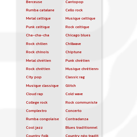
Berceuse
Cantopop
Rumba catalane
Cello rock
Metal celtique
Musique celtique
Punk celtique
Rock celtique
Cha-cha-cha
Chicago blues
Rock chilien
Chillwave
Rock chinois
Chiptune
Metal chrétien
Punk chrétien
Rock chrétien
Musique chrétienne contemporaine
City pop
Classic rag
Musique classique
Glitch
Cloud rap
Cold wave
College rock
Rock communiste
Complextro
Concerto
Rumba congolaise
Contradanza
Cool jazz
Blues traditionnel
Country folk
Country néo traditionnelle