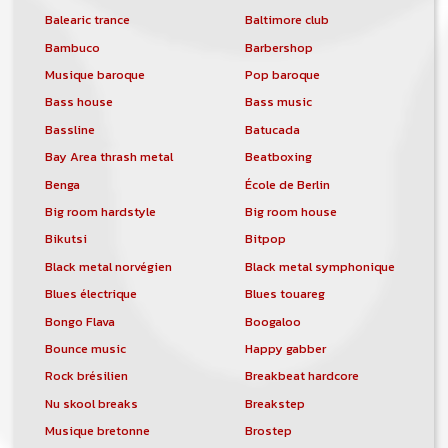
Balearic trance
Baltimore club
Bambuco
Barbershop
Musique baroque
Pop baroque
Bass house
Bass music
Bassline
Batucada
Bay Area thrash metal
Beatboxing
Benga
École de Berlin
Big room hardstyle
Big room house
Bikutsi
Bitpop
Black metal norvégien
Black metal symphonique
Blues électrique
Blues touareg
Bongo Flava
Boogaloo
Bounce music
Happy gabber
Rock brésilien
Breakbeat hardcore
Nu skool breaks
Breakstep
Musique bretonne
Brostep