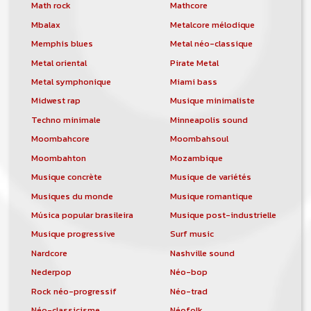
orchestre, DJ, etc... de chercher un/des
Math rock
Mathcore
musicen(s) ou un groupe, un orchestre,
Mbalax
Metalcore mélodique
un DJ, etc...
Memphis blues
Metal néo-classique
Metal oriental
Pirate Metal
Metal symphonique
Miami bass
Midwest rap
Musique minimaliste
Techno minimale
Minneapolis sound
Moombahcore
Moombahsoul
Moombahton
Mozambique
Musique concrète
Musique de variétés
Musiques du monde
Musique romantique
Música popular brasileira
Musique post-industrielle
Musique progressive
Surf music
Nardcore
Nashville sound
Nederpop
Néo-bop
Rock néo-progressif
Néo-trad
Néo-classicisme
Néofolk