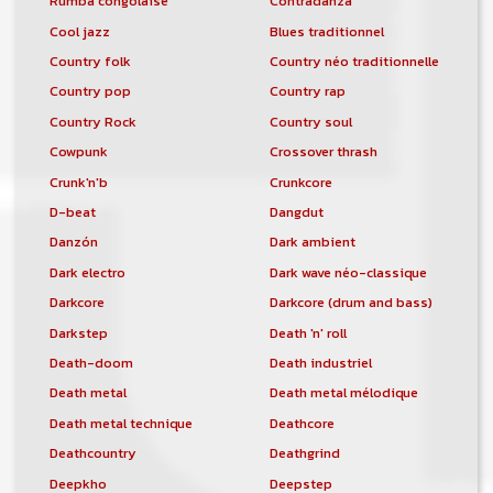
Rumba congolaise
Contradanza
Cool jazz
Blues traditionnel
Country folk
Country néo traditionnelle
Country pop
Country rap
Country Rock
Country soul
Cowpunk
Crossover thrash
Crunk'n'b
Crunkcore
D-beat
Dangdut
Danzón
Dark ambient
Dark electro
Dark wave néo-classique
Darkcore
Darkcore (drum and bass)
Darkstep
Death 'n' roll
Death-doom
Death industriel
Death metal
Death metal mélodique
Death metal technique
Deathcore
Deathcountry
Deathgrind
Deepkho
Deepstep