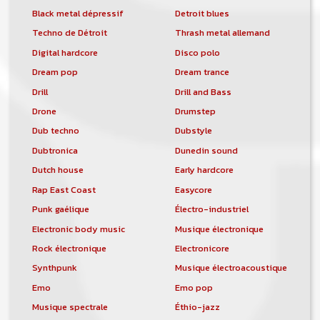
Black metal dépressif
Detroit blues
Techno de Détroit
Thrash metal allemand
Digital hardcore
Disco polo
Dream pop
Dream trance
Drill
Drill and Bass
Drone
Drumstep
Dub techno
Dubstyle
Dubtronica
Dunedin sound
Dutch house
Early hardcore
Rap East Coast
Easycore
Punk gaélique
Électro-industriel
Electronic body music
Musique électronique
Rock électronique
Electronicore
Synthpunk
Musique électroacoustique
Emo
Emo pop
Musique spectrale
Éthio-jazz