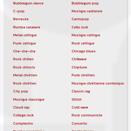
Bubblegum dance
Bubblegum pop
C-pop
Musique cadienne
Berceuse
Cantopop
Rumba catalane
Cello rock
Metal celtique
Musique celtique
Punk celtique
Rock celtique
Cha-cha-cha
Chicago blues
Rock chilien
Chillwave
Rock chinois
Chiptune
Metal chrétien
Punk chrétien
Rock chrétien
Musique chrétienne contemporain
City pop
Classic rag
Musique classique
Glitch
Cloud rap
Cold wave
College rock
Rock communiste
Complextro
Concerto