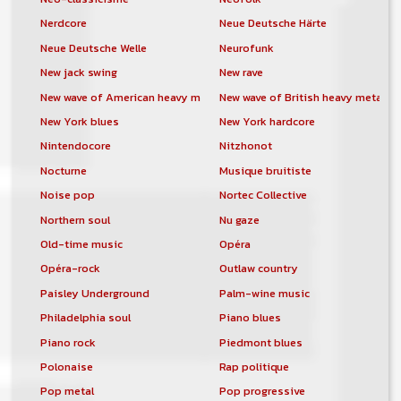
Nerdcore
Neue Deutsche Härte
Neue Deutsche Welle
Neurofunk
New jack swing
New rave
New wave of American heavy metal
New wave of British heavy metal
New York blues
New York hardcore
Nintendocore
Nitzhonot
Nocturne
Musique bruitiste
Noise pop
Nortec Collective
Northern soul
Nu gaze
Old-time music
Opéra
Opéra-rock
Outlaw country
Paisley Underground
Palm-wine music
Philadelphia soul
Piano blues
Piano rock
Piedmont blues
Polonaise
Rap politique
Pop metal
Pop progressive