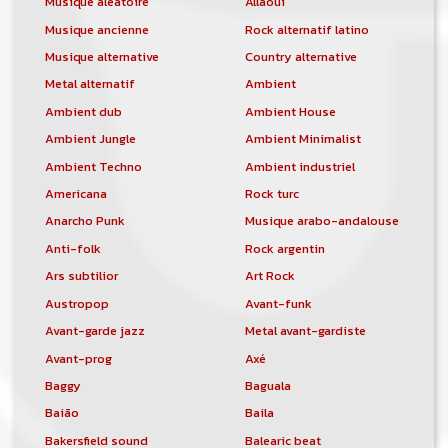
Musique aléatoire
Allaoui
Musique ancienne
Rock alternatif latino
Musique alternative
Country alternative
Metal alternatif
Ambient
Ambient dub
Ambient House
Ambient Jungle
Ambient Minimalist
Ambient Techno
Ambient industriel
Americana
Rock turc
Anarcho Punk
Musique arabo-andalouse
Anti-folk
Rock argentin
Ars subtilior
Art Rock
Austropop
Avant-funk
Avant-garde jazz
Metal avant-gardiste
Avant-prog
Axé
Baggy
Baguala
Baião
Baila
Bakersfield sound
Balearic beat