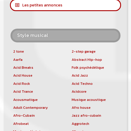
Les petites annonces
Style musical
2 tone
2-step garage
Aarfa
Abstract Hip-hop
Acid Breaks
Folk psychédélique
Acid House
Acid Jazz
Acid Rock
Acid Techno
Acid Trance
Acidcore
Acousmatique
Musique acoustique
Adult Contemporary
Afro house
Afro-Cubain
Jazz afro-cubain
Afrobeat
Aggrotech