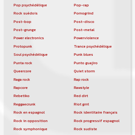
Pop psychédélique
Pop-rap
Rock suédois
Pornogrind
Post-bop
Post-disco
Post-grunge
Post-metal
Power electronics
Powerviolence
Protopunk
Trance psychédélique
Soul psychédélique
Punk blues
Punta rock
Punto guajiro
Queercore
Quiet storm
Raga rock
Rap rock
Rapcore
Rawstyle
Rebetiko
Red dirt
Reggaecrunk
Riot grrrl
Rock en espagnol
Rock identitaire français
Rock in opposition
Rock progressif espagnol
Rock symphonique
Rock sudiste