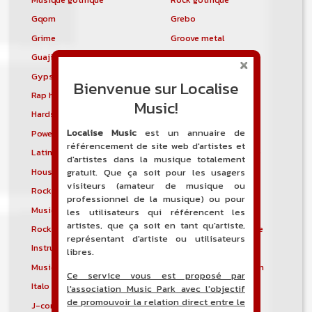
Gqom
Grebo
Grime
Groove metal
Guajira
Guaracha
Gypsy punk
Hardbag
Bienvenue sur Localise
Rap hardcore
Industrial hardcore
Music!
Hardstep
Hardstyle
Localise Music
est un annuaire de
Power noise
Heavenly voices
référencement de site web d'artistes et
Latin metal
Musique hindoustanie
d'artistes dans la musique totalement
House progressive
Tropical house
gratuit. Que ça soit pour les usagers
visiteurs (amateur de musique ou
Rock indépendant
Indietronica
professionnel de la musique) ou pour
Musique industrielle
Metal industriel
les utilisateurs qui référencent les
artistes, que ça soit en tant qu'artiste,
Rock industriel
Musique instrumentale
représentant d'artiste ou utilisateurs
Instrumental
Rock instrumental
libres.
Musique irlandaise
Rock progressif italien
Ce service vous est proposé par
Italo Disco
Italo house
l'association Music Park avec l'objectif
de promouvoir la relation direct entre le
J-core
J-pop