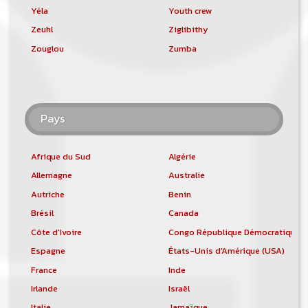
Yéla
Youth crew
Zeuhl
Ziglibithy
Zouglou
Zumba
Pays
Afrique du Sud
Algérie
Allemagne
Australie
Autriche
Benin
Brésil
Canada
Côte d'Ivoire
Congo République Démocratique
Espagne
États-Unis d'Amérique (USA)
France
Inde
Irlande
Israël
Italie
Jamaïque