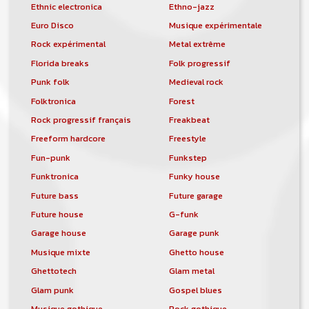
Ethnic electronica
Ethno-jazz
Euro Disco
Musique expérimentale
Rock expérimental
Metal extrême
Florida breaks
Folk progressif
Punk folk
Medieval rock
Folktronica
Forest
Rock progressif français
Freakbeat
Freeform hardcore
Freestyle
Fun-punk
Funkstep
Funktronica
Funky house
Future bass
Future garage
Future house
G-funk
Garage house
Garage punk
Musique mixte
Ghetto house
Ghettotech
Glam metal
Glam punk
Gospel blues
Musique gothique
Rock gothique