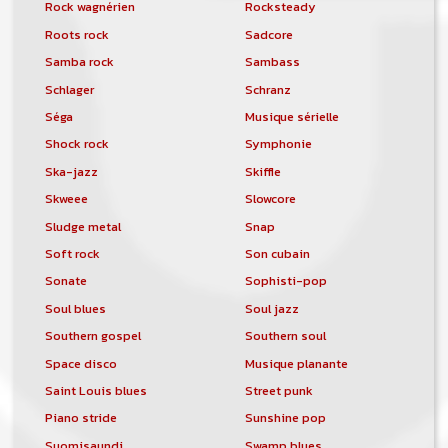
Rock wagnérien
Rocksteady
Roots rock
Sadcore
Samba rock
Sambass
Schlager
Schranz
Séga
Musique sérielle
Shock rock
Symphonie
Ska-jazz
Skiffle
Skweee
Slowcore
Sludge metal
Snap
Soft rock
Son cubain
Sonate
Sophisti-pop
Soul blues
Soul jazz
Southern gospel
Southern soul
Space disco
Musique planante
Saint Louis blues
Street punk
Piano stride
Sunshine pop
Suomisaundi
Swamp blues