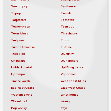
Swamp pop
Synthwave
T-pop
Twarab
Taqwacore
Techstep
Tecno-brega
Teen pop
Texas blues
Thrashcore
Trallpunk
Tropipop
Tumba francesa
Turbine
Twee Pop
UK funky
UK garage
UK hardcore
Unblack metal
Uplifting trance
Uptempo
Vaporwave
Trance vocale
West Coast blues
Rap West Coast
Jazz West Coast
Western Swing
Witch house
Wizard rock
Wonky
Pop wonky
Yéyé