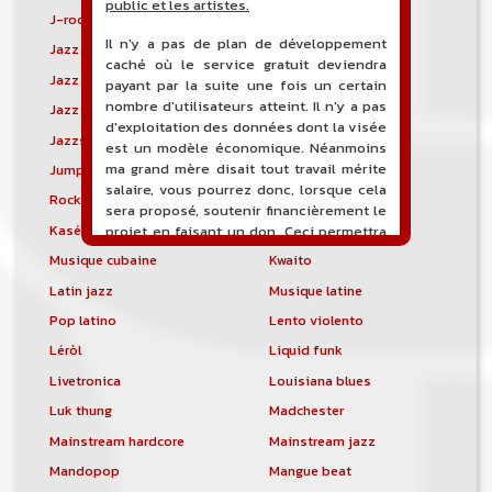
public et les artistes.
J-rock
Jangle pop
Il n'y a pas de plan de développement
Jazz blues
Jazz modal
caché où le service gratuit deviendra
Jazz Nouvelle-Orléans
Jazz punk
payant par la suite une fois un certain
nombre d'utilisateurs atteint. Il n'y a pas
Jazz vocal
Jazz-funk
d'exploitation des données dont la visée
Jazzstep
Jersey club
est un modèle économique. Néanmoins
ma grand mère disait tout travail mérite
Jump blues
Jump-up
salaire, vous pourrez donc, lorsque cela
Rock canadien
Kansas City blues
sera proposé, soutenir financièrement le
Kasékò
Kizomba
projet en faisant un don. Ceci permettra
de financer l'hébergement, le nom de
Musique cubaine
Kwaito
domaine, les heures de maintenance et
Latin jazz
Musique latine
de développement du site, et peut-être
une campagne de communication. Il va
Pop latino
Lento violento
de soit que l'ensemble de la
Léròl
Liquid funk
comptabilité sera totalement publique
visible directement sur le site.
Livetronica
Louisiana blues
Luk thung
Madchester
Un nouveau service de petites annonces
pour musicien vous est proposé sur le
Mainstream hardcore
Mainstream jazz
site. Ce service permet, lorsque vous
Mandopop
Mangue beat
êtes musiciens ou un groupe, un