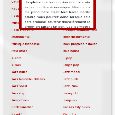
Latin metal
Musique hindoustanie
d'exploitation des données dont la visée
est un modèle économique. Néanmoins
House progressive
Tropical house
ma grand mère disait tout travail mérite
Rock indépendant
Indietronica
salaire, vous pourrez donc, lorsque cela
sera proposé, soutenir financièrement le
Musique industrielle
Metal industriel
projet en faisant un don. Ceci permettra
Rock industriel
Musique instrumentale
de financer l'hébergement, le nom de
domaine, les heures de maintenance et
Instrumental
Rock instrumental
de développement du site, et peut-être
Musique irlandaise
Rock progressif italien
une campagne de communication. Il va
Italo Disco
Italo house
de soit que l'ensemble de la
comptabilité sera totalement publique
J-core
J-pop
visible directement sur le site.
J-rock
Jangle pop
Un nouveau service de petites annonces
Jazz blues
Jazz modal
pour musicien vous est proposé sur le
Jazz Nouvelle-Orléans
Jazz punk
site. Ce service permet, lorsque vous
êtes musiciens ou un groupe, un
Jazz vocal
Jazz-funk
orchestre, DJ, etc... de chercher un/des
Jazzstep
Jersey club
musicen(s) ou un groupe, un orchestre,
un DJ, etc...
Jump blues
Jump-up
Rock canadien
Kansas City blues
Kasékò
Kizomba