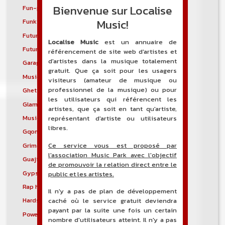
Bienvenue sur Localise
Fun-punk
Funkstep
Music!
Funktronica
Funky house
Future bass
Future garage
Localise Music
est un annuaire de
Future house
G-funk
référencement de site web d'artistes et
d'artistes dans la musique totalement
Garage house
Garage punk
gratuit. Que ça soit pour les usagers
Musique mixte
Ghetto house
visiteurs (amateur de musique ou
professionnel de la musique) ou pour
Ghettotech
Glam metal
les utilisateurs qui référencent les
Glam punk
Gospel blues
artistes, que ça soit en tant qu'artiste,
Musique gothique
Rock gothique
représentant d'artiste ou utilisateurs
libres.
Gqom
Grebo
Ce service vous est proposé par
Grime
Groove metal
l'association Music Park avec l'objectif
Guajira
Guaracha
de promouvoir la relation direct entre le
Gypsy punk
Hardbag
public et les artistes.
Rap hardcore
Industrial hardcore
Il n'y a pas de plan de développement
Hardstep
Hardstyle
caché où le service gratuit deviendra
payant par la suite une fois un certain
Power noise
Heavenly voices
nombre d'utilisateurs atteint. Il n'y a pas