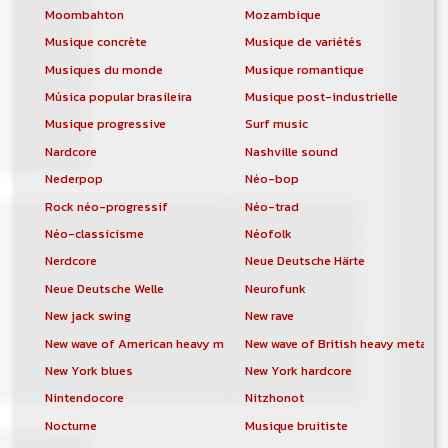
Moombahton
Mozambique
Musique concrète
Musique de variétés
Musiques du monde
Musique romantique
Música popular brasileira
Musique post-industrielle
Musique progressive
Surf music
Nardcore
Nashville sound
Nederpop
Néo-bop
Rock néo-progressif
Néo-trad
Néo-classicisme
Néofolk
Nerdcore
Neue Deutsche Härte
Neue Deutsche Welle
Neurofunk
New jack swing
New rave
New wave of American heavy metal
New wave of British heavy metal
New York blues
New York hardcore
Nintendocore
Nitzhonot
Nocturne
Musique bruitiste