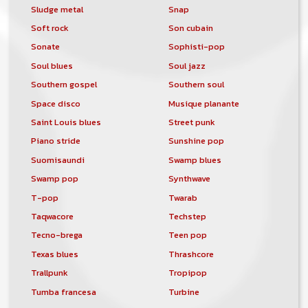
Sludge metal
Snap
Soft rock
Son cubain
Sonate
Sophisti-pop
Soul blues
Soul jazz
Southern gospel
Southern soul
Space disco
Musique planante
Saint Louis blues
Street punk
Piano stride
Sunshine pop
Suomisaundi
Swamp blues
Swamp pop
Synthwave
T-pop
Twarab
Taqwacore
Techstep
Tecno-brega
Teen pop
Texas blues
Thrashcore
Trallpunk
Tropipop
Tumba francesa
Turbine