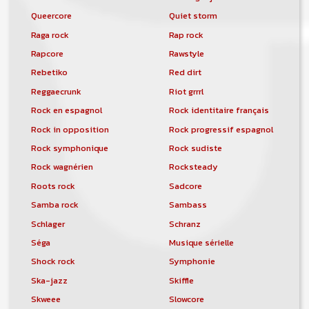
Queercore
Quiet storm
Raga rock
Rap rock
Rapcore
Rawstyle
Rebetiko
Red dirt
Reggaecrunk
Riot grrrl
Rock en espagnol
Rock identitaire français
Rock in opposition
Rock progressif espagnol
Rock symphonique
Rock sudiste
Rock wagnérien
Rocksteady
Roots rock
Sadcore
Samba rock
Sambass
Schlager
Schranz
Séga
Musique sérielle
Shock rock
Symphonie
Ska-jazz
Skiffle
Skweee
Slowcore