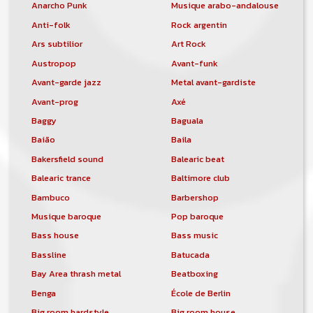
Anarcho Punk
Musique arabo-andalouse
Anti-folk
Rock argentin
Ars subtilior
Art Rock
Austropop
Avant-funk
Avant-garde jazz
Metal avant-gardiste
Avant-prog
Axé
Baggy
Baguala
Baião
Baila
Bakersfield sound
Balearic beat
Balearic trance
Baltimore club
Bambuco
Barbershop
Musique baroque
Pop baroque
Bass house
Bass music
Bassline
Batucada
Bay Area thrash metal
Beatboxing
Benga
École de Berlin
Big room hardstyle
Big room house