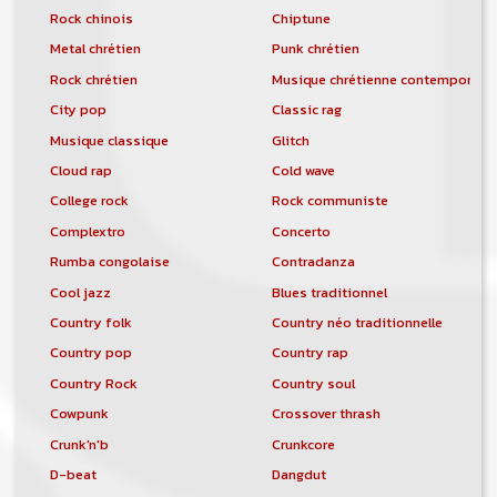
Rock chinois
Chiptune
Metal chrétien
Punk chrétien
Rock chrétien
Musique chrétienne contemporain
City pop
Classic rag
Musique classique
Glitch
Cloud rap
Cold wave
College rock
Rock communiste
Complextro
Concerto
Rumba congolaise
Contradanza
Cool jazz
Blues traditionnel
Country folk
Country néo traditionnelle
Country pop
Country rap
Country Rock
Country soul
Cowpunk
Crossover thrash
Crunk'n'b
Crunkcore
D-beat
Dangdut