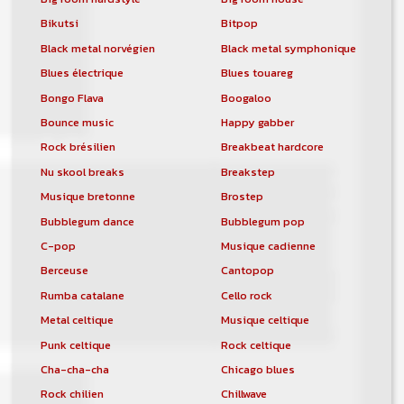
Bikutsi
Bitpop
Black metal norvégien
Black metal symphonique
Blues électrique
Blues touareg
Bongo Flava
Boogaloo
Bounce music
Happy gabber
Rock brésilien
Breakbeat hardcore
Nu skool breaks
Breakstep
Musique bretonne
Brostep
Bubblegum dance
Bubblegum pop
C-pop
Musique cadienne
Berceuse
Cantopop
Rumba catalane
Cello rock
Metal celtique
Musique celtique
Punk celtique
Rock celtique
Cha-cha-cha
Chicago blues
Rock chilien
Chillwave