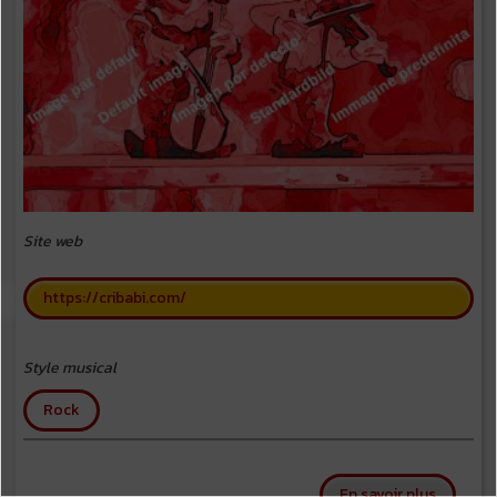
Site web
https://cribabi.com/
Style musical
Rock
sur Criba
En savoir plus