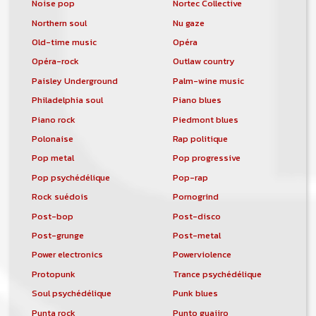
Noise pop
Nortec Collective
Northern soul
Nu gaze
Old-time music
Opéra
Opéra-rock
Outlaw country
Paisley Underground
Palm-wine music
Philadelphia soul
Piano blues
Piano rock
Piedmont blues
Polonaise
Rap politique
Pop metal
Pop progressive
Pop psychédélique
Pop-rap
Rock suédois
Pornogrind
Post-bop
Post-disco
Post-grunge
Post-metal
Power electronics
Powerviolence
Protopunk
Trance psychédélique
Soul psychédélique
Punk blues
Punta rock
Punto guajiro