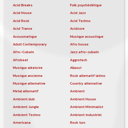
Acid Breaks
Folk psychédélique
Acid House
Acid Jazz
Acid Rock
Acid Techno
Acid Trance
Acidcore
Acousmatique
Musique acoustique
Adult Contemporary
Afro house
Afro-Cubain
Jazz afro-cubain
Afrobeat
Aggrotech
Musique aléatoire
Allaoui
Musique ancienne
Rock alternatif latino
Musique alternative
Country alternative
Metal alternatif
Ambient
Ambient dub
Ambient House
Ambient Jungle
Ambient Minimalist
Ambient Techno
Ambient industriel
Americana
Rock turc