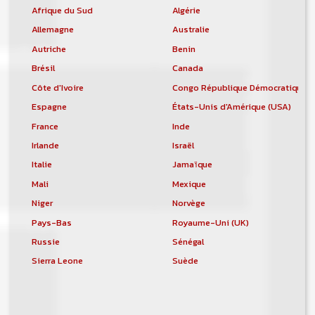
Afrique du Sud
Algérie
Allemagne
Australie
Autriche
Benin
Brésil
Canada
Côte d'Ivoire
Congo République Démocratique
Espagne
États-Unis d'Amérique (USA)
France
Inde
Irlande
Israël
Italie
Jamaïque
Mali
Mexique
Niger
Norvège
Pays-Bas
Royaume-Uni (UK)
Russie
Sénégal
Sierra Leone
Suède