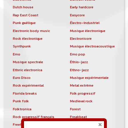
Dutch house
Early hardcore
Rap East Coast
Easycore
Punk gaélique
Électro-industriel
Electronic body music
Musique électronique
Rock électronique
Electronicore
Synthpunk
Musique électroacoustique
Emo
Emo pop
Musique spectrale
Éthio-jazz
Ethnic electronica
Ethno-jazz
Euro Disco
Musique expérimentale
Rock expérimental
Metal extrême
Florida breaks
Folk progressif
Punk folk
Medieval rock
Folktronica
Forest
Rock progressif français
Freakbeat
Freeform hardcore
Freestyle