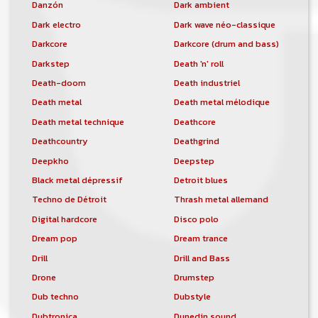
Danzón
Dark ambient
Dark electro
Dark wave néo-classique
Darkcore
Darkcore (drum and bass)
Darkstep
Death 'n' roll
Death-doom
Death industriel
Death metal
Death metal mélodique
Death metal technique
Deathcore
Deathcountry
Deathgrind
Deepkho
Deepstep
Black metal dépressif
Detroit blues
Techno de Détroit
Thrash metal allemand
Digital hardcore
Disco polo
Dream pop
Dream trance
Drill
Drill and Bass
Drone
Drumstep
Dub techno
Dubstyle
Dubtronica
Dunedin sound