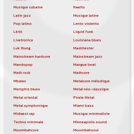
Musique cubaine
Kwaito
Latin jazz
Musique latine
Pop latino
Lento violento
Léròl
Liquid funk
Livetronica
Louisiana blues
Luk thung
Madchester
Mainstream hardcore
Mainstream jazz
Mandopop
Mangue beat
Math rock
Mathcore
Mbalax
Metalcore mélodique
Memphis blues
Metal néo-classique
Metal oriental
Pirate Metal
Metal symphonique
Miami bass
Midwest rap
Musique minimaliste
Techno minimale
Minneapolis sound
Moombahcore
Moombahsoul