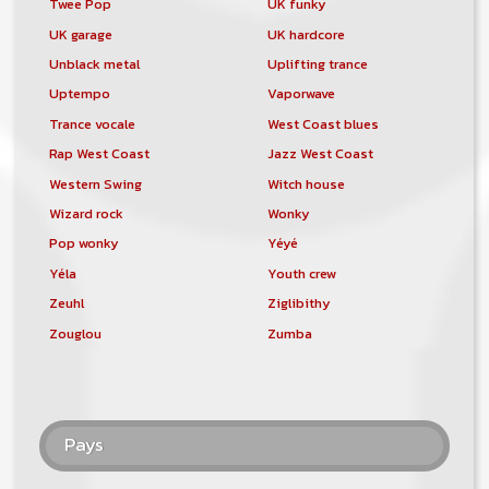
Twee Pop
UK funky
UK garage
UK hardcore
Unblack metal
Uplifting trance
Uptempo
Vaporwave
Trance vocale
West Coast blues
Rap West Coast
Jazz West Coast
Western Swing
Witch house
Wizard rock
Wonky
Pop wonky
Yéyé
Yéla
Youth crew
Zeuhl
Ziglibithy
Zouglou
Zumba
Pays