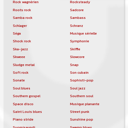
Rock wagnérien
Rocksteady
Roots rock
Sadcore
Samba rock
Sambass
Schlager
Schranz
Séga
Musique sérielle
Shock rock
Symphonie
Ska-jazz
Skiffle
Skweee
Slowcore
Sludge metal
Snap
Soft rock
Son cubain
Sonate
Sophisti-pop
Soul blues
Soul jazz
Southern gospel
Southern soul
Space disco
Musique planante
Saint Louis blues
Street punk
Piano stride
Sunshine pop
Suomisaundi
Swamp blues