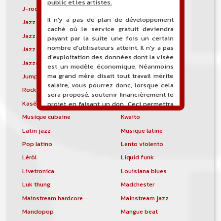
public et les artistes.
J-rock
Jangle pop
Il n'y a pas de plan de développement
Jazz blues
Jazz modal
caché où le service gratuit deviendra
Jazz Nouvelle-Orléans
Jazz punk
payant par la suite une fois un certain
nombre d'utilisateurs atteint. Il n'y a pas
Jazz vocal
Jazz-funk
d'exploitation des données dont la visée
Jazzstep
Jersey club
est un modèle économique. Néanmoins
ma grand mère disait tout travail mérite
Jump blues
Jump-up
salaire, vous pourrez donc, lorsque cela
Rock canadien
Kansas City blues
sera proposé, soutenir financièrement le
Kasékò
Kizomba
projet en faisant un don. Ceci permettra
de financer l'hébergement, le nom de
Musique cubaine
Kwaito
domaine, les heures de maintenance et
Latin jazz
Musique latine
de développement du site, et peut-être
une campagne de communication. Il va
Pop latino
Lento violento
de soit que l'ensemble de la
Léròl
Liquid funk
comptabilité sera totalement publique
visible directement sur le site.
Livetronica
Louisiana blues
Luk thung
Madchester
Un nouveau service de petites annonces
pour musicien vous est proposé sur le
Mainstream hardcore
Mainstream jazz
site. Ce service permet, lorsque vous
Mandopop
Mangue beat
êtes musiciens ou un groupe, un