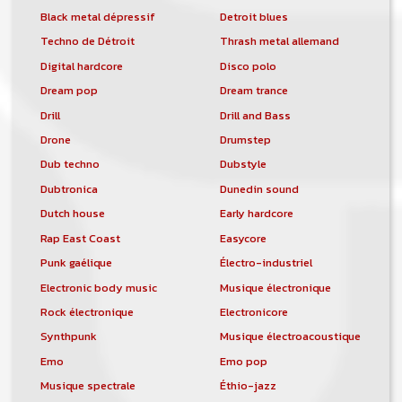
Black metal dépressif
Detroit blues
Techno de Détroit
Thrash metal allemand
Digital hardcore
Disco polo
Dream pop
Dream trance
Drill
Drill and Bass
Drone
Drumstep
Dub techno
Dubstyle
Dubtronica
Dunedin sound
Dutch house
Early hardcore
Rap East Coast
Easycore
Punk gaélique
Électro-industriel
Electronic body music
Musique électronique
Rock électronique
Electronicore
Synthpunk
Musique électroacoustique
Emo
Emo pop
Musique spectrale
Éthio-jazz