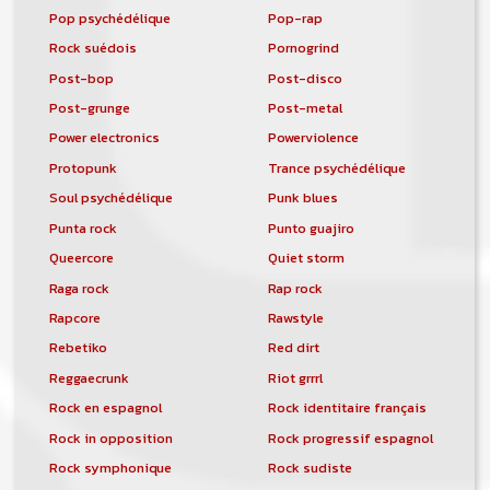
Pop psychédélique
Pop-rap
Rock suédois
Pornogrind
Post-bop
Post-disco
Post-grunge
Post-metal
Power electronics
Powerviolence
Protopunk
Trance psychédélique
Soul psychédélique
Punk blues
Punta rock
Punto guajiro
Queercore
Quiet storm
Raga rock
Rap rock
Rapcore
Rawstyle
Rebetiko
Red dirt
Reggaecrunk
Riot grrrl
Rock en espagnol
Rock identitaire français
Rock in opposition
Rock progressif espagnol
Rock symphonique
Rock sudiste