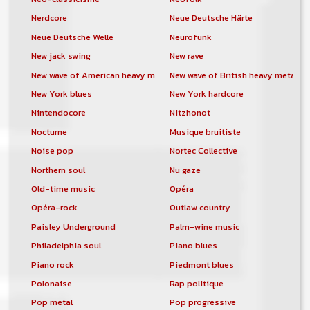
Nerdcore
Neue Deutsche Härte
Neue Deutsche Welle
Neurofunk
New jack swing
New rave
New wave of American heavy metal
New wave of British heavy metal
New York blues
New York hardcore
Nintendocore
Nitzhonot
Nocturne
Musique bruitiste
Noise pop
Nortec Collective
Northern soul
Nu gaze
Old-time music
Opéra
Opéra-rock
Outlaw country
Paisley Underground
Palm-wine music
Philadelphia soul
Piano blues
Piano rock
Piedmont blues
Polonaise
Rap politique
Pop metal
Pop progressive