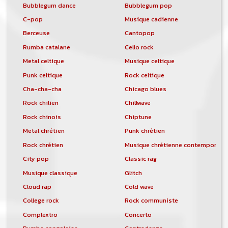
Bubblegum dance
Bubblegum pop
C-pop
Musique cadienne
Berceuse
Cantopop
Rumba catalane
Cello rock
Metal celtique
Musique celtique
Punk celtique
Rock celtique
Cha-cha-cha
Chicago blues
Rock chilien
Chillwave
Rock chinois
Chiptune
Metal chrétien
Punk chrétien
Rock chrétien
Musique chrétienne contemporain
City pop
Classic rag
Musique classique
Glitch
Cloud rap
Cold wave
College rock
Rock communiste
Complextro
Concerto