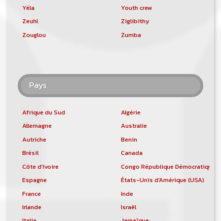
Yéla
Youth crew
Zeuhl
Ziglibithy
Zouglou
Zumba
Pays
Afrique du Sud
Algérie
Allemagne
Australie
Autriche
Benin
Brésil
Canada
Côte d'Ivoire
Congo République Démocratique
Espagne
États-Unis d'Amérique (USA)
France
Inde
Irlande
Israël
Italie
Jamaïque