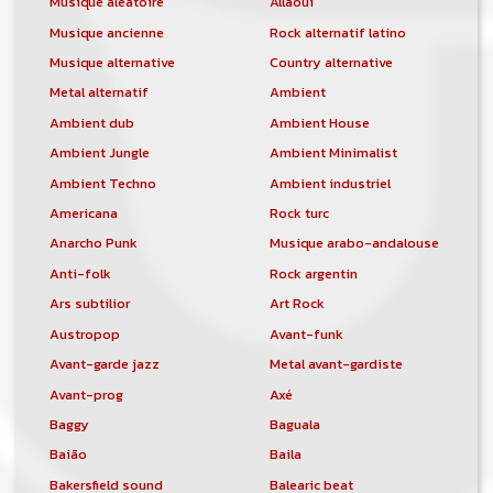
Musique aléatoire
Allaoui
Musique ancienne
Rock alternatif latino
Musique alternative
Country alternative
Metal alternatif
Ambient
Ambient dub
Ambient House
Ambient Jungle
Ambient Minimalist
Ambient Techno
Ambient industriel
Americana
Rock turc
Anarcho Punk
Musique arabo-andalouse
Anti-folk
Rock argentin
Ars subtilior
Art Rock
Austropop
Avant-funk
Avant-garde jazz
Metal avant-gardiste
Avant-prog
Axé
Baggy
Baguala
Baião
Baila
Bakersfield sound
Balearic beat