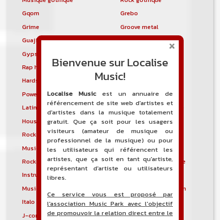
Gqom
Grebo
Grime
Groove metal
Guajira
Guaracha
Gypsy punk
Hardbag
Bienvenue sur Localise
Rap hardcore
Industrial hardcore
Music!
Hardstep
Hardstyle
Localise Music
est un annuaire de
Power noise
Heavenly voices
référencement de site web d'artistes et
Latin metal
Musique hindoustanie
d'artistes dans la musique totalement
House progressive
Tropical house
gratuit. Que ça soit pour les usagers
visiteurs (amateur de musique ou
Rock indépendant
Indietronica
professionnel de la musique) ou pour
Musique industrielle
Metal industriel
les utilisateurs qui référencent les
artistes, que ça soit en tant qu'artiste,
Rock industriel
Musique instrumentale
représentant d'artiste ou utilisateurs
Instrumental
Rock instrumental
libres.
Musique irlandaise
Rock progressif italien
Ce service vous est proposé par
Italo Disco
Italo house
l'association Music Park avec l'objectif
de promouvoir la relation direct entre le
J-core
J-pop