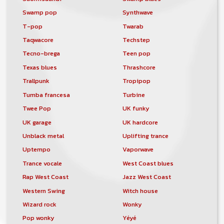
Swamp pop
Synthwave
T-pop
Twarab
Taqwacore
Techstep
Tecno-brega
Teen pop
Texas blues
Thrashcore
Trallpunk
Tropipop
Tumba francesa
Turbine
Twee Pop
UK funky
UK garage
UK hardcore
Unblack metal
Uplifting trance
Uptempo
Vaporwave
Trance vocale
West Coast blues
Rap West Coast
Jazz West Coast
Western Swing
Witch house
Wizard rock
Wonky
Pop wonky
Yéyé