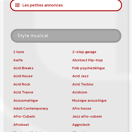
Les petites annonces
Style musical
2 tone
2-step garage
Aarfa
Abstract Hip-hop
Acid Breaks
Folk psychédélique
Acid House
Acid Jazz
Acid Rock
Acid Techno
Acid Trance
Acidcore
Acousmatique
Musique acoustique
Adult Contemporary
Afro house
Afro-Cubain
Jazz afro-cubain
Afrobeat
Aggrotech