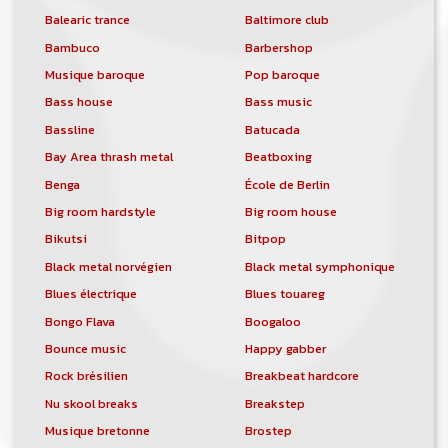
Balearic trance
Baltimore club
Bambuco
Barbershop
Musique baroque
Pop baroque
Bass house
Bass music
Bassline
Batucada
Bay Area thrash metal
Beatboxing
Benga
École de Berlin
Big room hardstyle
Big room house
Bikutsi
Bitpop
Black metal norvégien
Black metal symphonique
Blues électrique
Blues touareg
Bongo Flava
Boogaloo
Bounce music
Happy gabber
Rock brésilien
Breakbeat hardcore
Nu skool breaks
Breakstep
Musique bretonne
Brostep