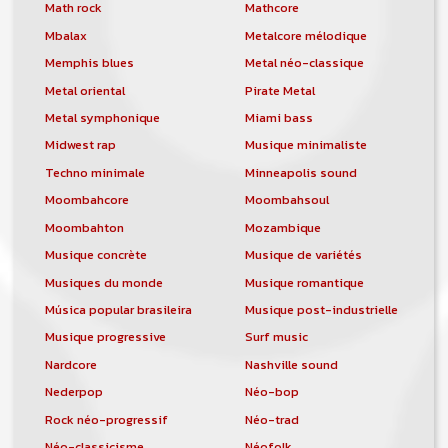
orchestre, DJ, etc... de chercher un/des
Math rock
Mathcore
musicen(s) ou un groupe, un orchestre,
Mbalax
Metalcore mélodique
un DJ, etc...
Memphis blues
Metal néo-classique
Metal oriental
Pirate Metal
Metal symphonique
Miami bass
Midwest rap
Musique minimaliste
Techno minimale
Minneapolis sound
Moombahcore
Moombahsoul
Moombahton
Mozambique
Musique concrète
Musique de variétés
Musiques du monde
Musique romantique
Música popular brasileira
Musique post-industrielle
Musique progressive
Surf music
Nardcore
Nashville sound
Nederpop
Néo-bop
Rock néo-progressif
Néo-trad
Néo-classicisme
Néofolk