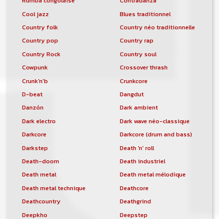
Rumba congolaise
Contradanza
Cool jazz
Blues traditionnel
Country folk
Country néo traditionnelle
Country pop
Country rap
Country Rock
Country soul
Cowpunk
Crossover thrash
Crunk'n'b
Crunkcore
D-beat
Dangdut
Danzón
Dark ambient
Dark electro
Dark wave néo-classique
Darkcore
Darkcore (drum and bass)
Darkstep
Death 'n' roll
Death-doom
Death industriel
Death metal
Death metal mélodique
Death metal technique
Deathcore
Deathcountry
Deathgrind
Deepkho
Deepstep