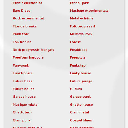
Ethnic electronica
Ethno-jazz
Euro Disco
Musique expérimentale
Rock expérimental
Metal extrême
Florida breaks
Folk progressif
Punk folk
Medieval rock
Folktronica
Forest
Rock progressif français
Freakbeat
Freeform hardcore
Freestyle
Fun-punk
Funkstep
Funktronica
Funky house
Future bass
Future garage
Future house
G-funk
Garage house
Garage punk
Musique mixte
Ghetto house
Ghettotech
Glam metal
Glam punk
Gospel blues
Musique gothique
Rock gothique