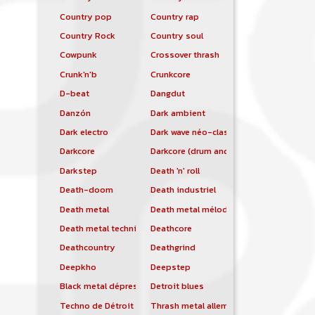
Country pop
Country rap
Country Rock
Country soul
Cowpunk
Crossover thrash
Crunk'n'b
Crunkcore
D-beat
Dangdut
Danzón
Dark ambient
Dark electro
Dark wave néo-classique
Darkcore
Darkcore (drum and bass)
Darkstep
Death 'n' roll
Death-doom
Death industriel
Death metal
Death metal mélodique
Death metal technique
Deathcore
Deathcountry
Deathgrind
Deepkho
Deepstep
Black metal dépressif
Detroit blues
Techno de Détroit
Thrash metal allemand