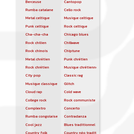
Berceuse
Cantopop
Rumba catalane
Cello rock
Metal celtique
Musique celtique
Punk celtique
Rock celtique
Cha-cha-cha
Chicago blues
Rock chilien
Chillwave
Rock chinois
Chiptune
Metal chrétien
Punk chrétien
Rock chrétien
Musique chrétienne contemporaine
City pop
Classic rag
Musique classique
Glitch
Cloud rap
Cold wave
College rock
Rock communiste
Complextro
Concerto
Rumba congolaise
Contradanza
Cool jazz
Blues traditionnel
Country folk
Country néo traditionnelle