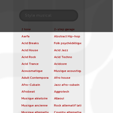
Style musical
2 tone
2-step garage
Aarfa
Abstract Hip-hop
Acid Breaks
Folk psychédélique
Acid House
Acid Jazz
Acid Rock
Acid Techno
Acid Trance
Acidcore
Acousmatique
Musique acoustique
Adult Contemporary
Afro house
Afro-Cubain
Jazz afro-cubain
Afrobeat
Aggrotech
Musique aléatoire
Allaoui
Musique ancienne
Rock alternatif latino
Musique alternative
Country alternative