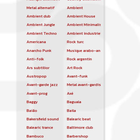
Metal alternatif
Ambient
Ambient dub
Ambient House
Ambient Jungle
Ambient Minimalist
Ambient Techno
Ambient industriel
Americana
Rock turc
Anarcho Punk
Musique arabo-andalouse
Anti-folk
Rock argentin
Ars subtilior
Art Rock
Austropop
Avant-funk
Avant-garde jazz
Metal avant-gardiste
Avant-prog
Axé
Baggy
Baguala
Baião
Baila
Bakersfield sound
Balearic beat
Balearic trance
Baltimore club
Bambuco
Barbershop