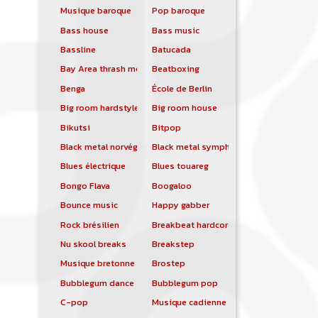
Musique baroque
Pop baroque
Bass house
Bass music
Bassline
Batucada
Bay Area thrash metal
Beatboxing
Benga
École de Berlin
Big room hardstyle
Big room house
Bikutsi
Bitpop
Black metal norvégien
Black metal symphonique
Blues électrique
Blues touareg
Bongo Flava
Boogaloo
Bounce music
Happy gabber
Rock brésilien
Breakbeat hardcore
Nu skool breaks
Breakstep
Musique bretonne
Brostep
Bubblegum dance
Bubblegum pop
C-pop
Musique cadienne