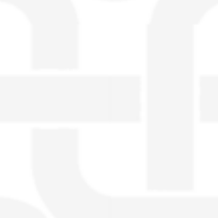
visible directement sur le site.
Un nouveau service de petites annonces
pour musicien vous est proposé sur le
site. Ce service permet, lorsque vous
êtes musiciens ou un groupe, un
orchestre, DJ, etc... de chercher un/des
musicen(s) ou un groupe, un orchestre,
un DJ, etc...