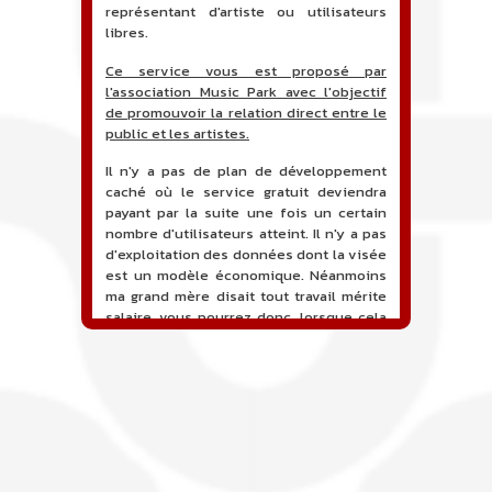
représentant d'artiste ou utilisateurs
libres.
Ce service vous est proposé par
l'association Music Park avec l'objectif
de promouvoir la relation direct entre le
public et les artistes.
Il n'y a pas de plan de développement
caché où le service gratuit deviendra
payant par la suite une fois un certain
nombre d'utilisateurs atteint. Il n'y a pas
d'exploitation des données dont la visée
est un modèle économique. Néanmoins
ma grand mère disait tout travail mérite
salaire, vous pourrez donc, lorsque cela
sera proposé, soutenir financièrement le
projet en faisant un don. Ceci permettra
de financer l'hébergement, le nom de
domaine, les heures de maintenance et
de développement du site, et peut-être
une campagne de communication. Il va
de soit que l'ensemble de la
comptabilité sera totalement publique