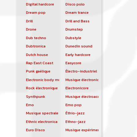
Digital hardcore
Disco polo
Dream pop
Dream trance
Drill
Drill and Bass
Drone
Drumstep
Dub techno
Dubstyle
Dubtronica
Dunedin sound
Dutch house
Early hardcore
Rap East Coast
Easycore
Punk gaélique
Électro-industriel
Electronic body music
Musique électronique
Rock électronique
Electronicore
Synthpunk
Musique électroacoustique
Emo
Emo pop
Musique spectrale
Éthio-jazz
Ethnic electronica
Ethno-jazz
Euro Disco
Musique expérimentale