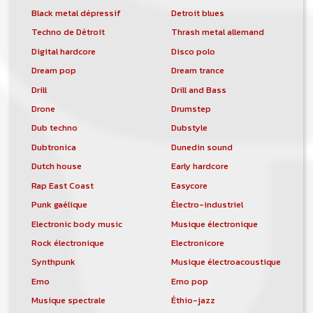
Black metal dépressif
Detroit blues
Techno de Détroit
Thrash metal allemand
Digital hardcore
Disco polo
Dream pop
Dream trance
Drill
Drill and Bass
Drone
Drumstep
Dub techno
Dubstyle
Dubtronica
Dunedin sound
Dutch house
Early hardcore
Rap East Coast
Easycore
Punk gaélique
Électro-industriel
Electronic body music
Musique électronique
Rock électronique
Electronicore
Synthpunk
Musique électroacoustique
Emo
Emo pop
Musique spectrale
Éthio-jazz