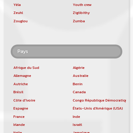
Yéla
Youth crew
Zeuhl
Ziglibithy
Zouglou
Zumba
Pays
Afrique du Sud
Algérie
Allemagne
Australie
Autriche
Benin
Brésil
Canada
Côte d'Ivoire
Congo République Démocratique
Espagne
États-Unis d'Amérique (USA)
France
Inde
Irlande
Israël
Italie
Jamaïque