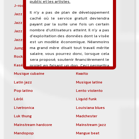
public et les artistes.
J-rock
Jangle pop
Il n'y a pas de plan de développement
Jazz blues
Jazz modal
caché où le service gratuit deviendra
Jazz Nouvelle-Orléans
Jazz punk
payant par la suite une fois un certain
nombre d'utilisateurs atteint. Il n'y a pas
Jazz vocal
Jazz-funk
d'exploitation des données dont la visée
Jazzstep
Jersey club
est un modèle économique. Néanmoins
ma grand mère disait tout travail mérite
Jump blues
Jump-up
salaire, vous pourrez donc, lorsque cela
Rock canadien
Kansas City blues
sera proposé, soutenir financièrement le
Kasékò
Kizomba
projet en faisant un don. Ceci permettra
de financer l'hébergement, le nom de
Musique cubaine
Kwaito
domaine, les heures de maintenance et
Latin jazz
Musique latine
de développement du site, et peut-être
une campagne de communication. Il va
Pop latino
Lento violento
de soit que l'ensemble de la
Léròl
Liquid funk
comptabilité sera totalement publique
visible directement sur le site.
Livetronica
Louisiana blues
Luk thung
Madchester
Un nouveau service de petites annonces
pour musicien vous est proposé sur le
Mainstream hardcore
Mainstream jazz
site. Ce service permet, lorsque vous
Mandopop
Mangue beat
êtes musiciens ou un groupe, un