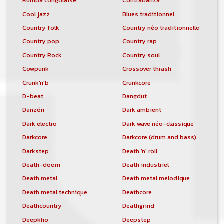
Rumba congolaise
Contradanza
Cool jazz
Blues traditionnel
Country folk
Country néo traditionnelle
Country pop
Country rap
Country Rock
Country soul
Cowpunk
Crossover thrash
Crunk'n'b
Crunkcore
D-beat
Dangdut
Danzón
Dark ambient
Dark electro
Dark wave néo-classique
Darkcore
Darkcore (drum and bass)
Darkstep
Death 'n' roll
Death-doom
Death industriel
Death metal
Death metal mélodique
Death metal technique
Deathcore
Deathcountry
Deathgrind
Deepkho
Deepstep