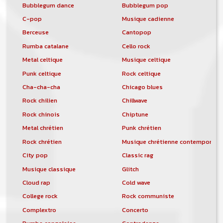
Bubblegum dance
Bubblegum pop
C-pop
Musique cadienne
Berceuse
Cantopop
Rumba catalane
Cello rock
Metal celtique
Musique celtique
Punk celtique
Rock celtique
Cha-cha-cha
Chicago blues
Rock chilien
Chillwave
Rock chinois
Chiptune
Metal chrétien
Punk chrétien
Rock chrétien
Musique chrétienne contemporain
City pop
Classic rag
Musique classique
Glitch
Cloud rap
Cold wave
College rock
Rock communiste
Complextro
Concerto