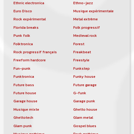
Ethnic electronica
Ethno-jazz
Euro Disco
Musique expérimentale
Rock expérimental
Metal extrême
Florida breaks
Folk progressif
Punk folk
Medieval rock
Folktronica
Forest
Rock progressif français
Freakbeat
Freeform hardcore
Freestyle
Fun-punk
Funkstep
Funktronica
Funky house
Future bass
Future garage
Future house
G-funk
Garage house
Garage punk
Musique mixte
Ghetto house
Ghettotech
Glam metal
Glam punk
Gospel blues
Musique gothique
Rock gothique