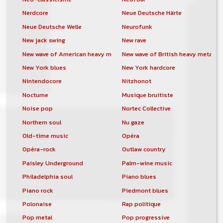
Nerdcore
Neue Deutsche Härte
Neue Deutsche Welle
Neurofunk
New jack swing
New rave
New wave of American heavy metal
New wave of British heavy metal
New York blues
New York hardcore
Nintendocore
Nitzhonot
Nocturne
Musique bruitiste
Noise pop
Nortec Collective
Northern soul
Nu gaze
Old-time music
Opéra
Opéra-rock
Outlaw country
Paisley Underground
Palm-wine music
Philadelphia soul
Piano blues
Piano rock
Piedmont blues
Polonaise
Rap politique
Pop metal
Pop progressive