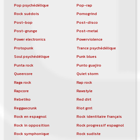
Pop psychédélique
Pop-rap
Rock suédois
Pornogrind
Post-bop
Post-disco
Post-grunge
Post-metal
Power electronics
Powerviolence
Protopunk
Trance psychédélique
Soul psychédélique
Punk blues
Punta rock
Punto guajiro
Queercore
Quiet storm
Raga rock
Rap rock
Rapcore
Rawstyle
Rebetiko
Red dirt
Reggaecrunk
Riot grrrl
Rock en espagnol
Rock identitaire français
Rock in opposition
Rock progressif espagnol
Rock symphonique
Rock sudiste