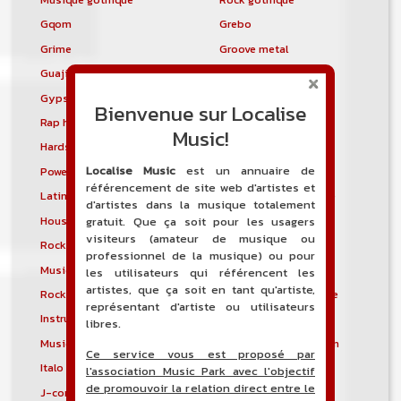
Gqom
Grebo
Grime
Groove metal
Guajira
Guaracha
Gypsy punk
Hardbag
Bienvenue sur Localise
Rap hardcore
Industrial hardcore
Music!
Hardstep
Hardstyle
Localise Music
est un annuaire de
Power noise
Heavenly voices
référencement de site web d'artistes et
Latin metal
Musique hindoustanie
d'artistes dans la musique totalement
House progressive
Tropical house
gratuit. Que ça soit pour les usagers
visiteurs (amateur de musique ou
Rock indépendant
Indietronica
professionnel de la musique) ou pour
Musique industrielle
Metal industriel
les utilisateurs qui référencent les
artistes, que ça soit en tant qu'artiste,
Rock industriel
Musique instrumentale
représentant d'artiste ou utilisateurs
Instrumental
Rock instrumental
libres.
Musique irlandaise
Rock progressif italien
Ce service vous est proposé par
Italo Disco
Italo house
l'association Music Park avec l'objectif
de promouvoir la relation direct entre le
J-core
J-pop