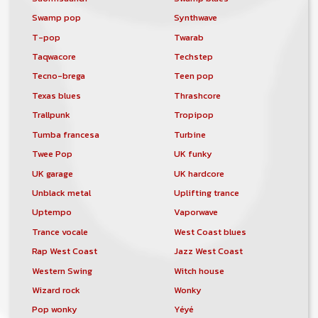
Swamp pop
Synthwave
T-pop
Twarab
Taqwacore
Techstep
Tecno-brega
Teen pop
Texas blues
Thrashcore
Trallpunk
Tropipop
Tumba francesa
Turbine
Twee Pop
UK funky
UK garage
UK hardcore
Unblack metal
Uplifting trance
Uptempo
Vaporwave
Trance vocale
West Coast blues
Rap West Coast
Jazz West Coast
Western Swing
Witch house
Wizard rock
Wonky
Pop wonky
Yéyé