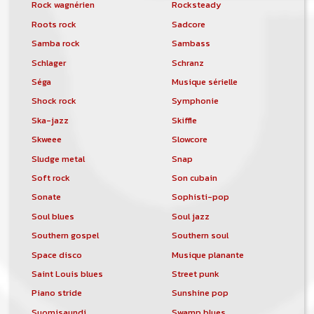
Rock wagnérien
Rocksteady
Roots rock
Sadcore
Samba rock
Sambass
Schlager
Schranz
Séga
Musique sérielle
Shock rock
Symphonie
Ska-jazz
Skiffle
Skweee
Slowcore
Sludge metal
Snap
Soft rock
Son cubain
Sonate
Sophisti-pop
Soul blues
Soul jazz
Southern gospel
Southern soul
Space disco
Musique planante
Saint Louis blues
Street punk
Piano stride
Sunshine pop
Suomisaundi
Swamp blues