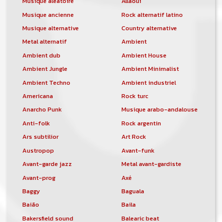
Musique aléatoire
Allaoui
Musique ancienne
Rock alternatif latino
Musique alternative
Country alternative
Metal alternatif
Ambient
Ambient dub
Ambient House
Ambient Jungle
Ambient Minimalist
Ambient Techno
Ambient industriel
Americana
Rock turc
Anarcho Punk
Musique arabo-andalouse
Anti-folk
Rock argentin
Ars subtilior
Art Rock
Austropop
Avant-funk
Avant-garde jazz
Metal avant-gardiste
Avant-prog
Axé
Baggy
Baguala
Baião
Baila
Bakersfield sound
Balearic beat