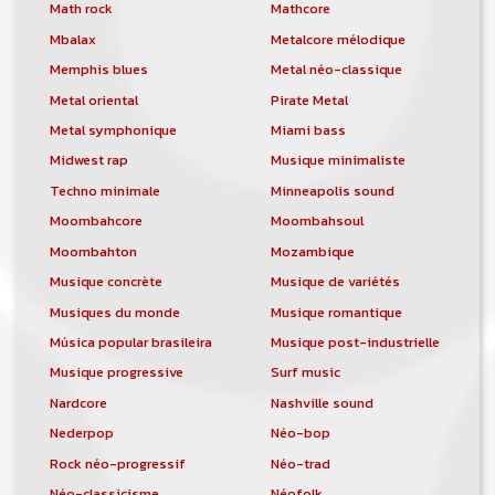
orchestre, DJ, etc... de chercher un/des
Math rock
Mathcore
musicen(s) ou un groupe, un orchestre,
Mbalax
Metalcore mélodique
un DJ, etc...
Memphis blues
Metal néo-classique
Metal oriental
Pirate Metal
Metal symphonique
Miami bass
Midwest rap
Musique minimaliste
Techno minimale
Minneapolis sound
Moombahcore
Moombahsoul
Moombahton
Mozambique
Musique concrète
Musique de variétés
Musiques du monde
Musique romantique
Música popular brasileira
Musique post-industrielle
Musique progressive
Surf music
Nardcore
Nashville sound
Nederpop
Néo-bop
Rock néo-progressif
Néo-trad
Néo-classicisme
Néofolk