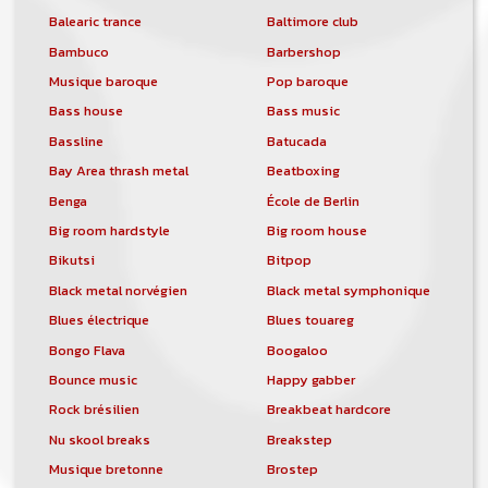
Balearic trance
Baltimore club
Bambuco
Barbershop
Musique baroque
Pop baroque
Bass house
Bass music
Bassline
Batucada
Bay Area thrash metal
Beatboxing
Benga
École de Berlin
Big room hardstyle
Big room house
Bikutsi
Bitpop
Black metal norvégien
Black metal symphonique
Blues électrique
Blues touareg
Bongo Flava
Boogaloo
Bounce music
Happy gabber
Rock brésilien
Breakbeat hardcore
Nu skool breaks
Breakstep
Musique bretonne
Brostep