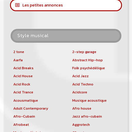
Les petites annonces
Style musical
2 tone
2-step garage
Aarfa
Abstract Hip-hop
Acid Breaks
Folk psychédélique
Acid House
Acid Jazz
Acid Rock
Acid Techno
Acid Trance
Acidcore
Acousmatique
Musique acoustique
Adult Contemporary
Afro house
Afro-Cubain
Jazz afro-cubain
Afrobeat
Aggrotech