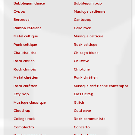
Bubblegum dance
Bubblegum pop
C-pop
Musique cadienne
Berceuse
Cantopop
Rumba catalane
Cello rock
Metal celtique
Musique celtique
Punk celtique
Rock celtique
Cha-cha-cha
Chicago blues
Rock chilien
Chillwave
Rock chinois
Chiptune
Metal chrétien
Punk chrétien
Rock chrétien
Musique chrétienne contemporain
City pop
Classic rag
Musique classique
Glitch
Cloud rap
Cold wave
College rock
Rock communiste
Complextro
Concerto