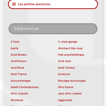
Les petites annonces
Style musical
2 tone
2-step garage
Aarfa
Abstract Hip-hop
Acid Breaks
Folk psychédélique
Acid House
Acid Jazz
Acid Rock
Acid Techno
Acid Trance
Acidcore
Acousmatique
Musique acoustique
Adult Contemporary
Afro house
Afro-Cubain
Jazz afro-cubain
Afrobeat
Aggrotech