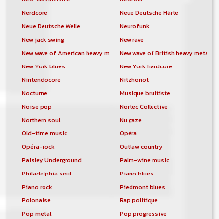
Nerdcore
Neue Deutsche Härte
Neue Deutsche Welle
Neurofunk
New jack swing
New rave
New wave of American heavy metal
New wave of British heavy metal
New York blues
New York hardcore
Nintendocore
Nitzhonot
Nocturne
Musique bruitiste
Noise pop
Nortec Collective
Northern soul
Nu gaze
Old-time music
Opéra
Opéra-rock
Outlaw country
Paisley Underground
Palm-wine music
Philadelphia soul
Piano blues
Piano rock
Piedmont blues
Polonaise
Rap politique
Pop metal
Pop progressive