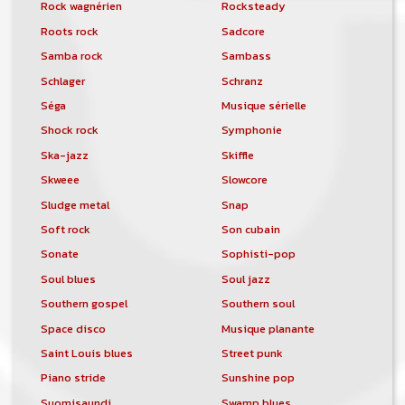
Rock wagnérien
Rocksteady
Roots rock
Sadcore
Samba rock
Sambass
Schlager
Schranz
Séga
Musique sérielle
Shock rock
Symphonie
Ska-jazz
Skiffle
Skweee
Slowcore
Sludge metal
Snap
Soft rock
Son cubain
Sonate
Sophisti-pop
Soul blues
Soul jazz
Southern gospel
Southern soul
Space disco
Musique planante
Saint Louis blues
Street punk
Piano stride
Sunshine pop
Suomisaundi
Swamp blues