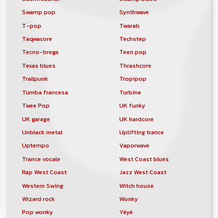
Swamp pop
Synthwave
T-pop
Twarab
Taqwacore
Techstep
Tecno-brega
Teen pop
Texas blues
Thrashcore
Trallpunk
Tropipop
Tumba francesa
Turbine
Twee Pop
UK funky
UK garage
UK hardcore
Unblack metal
Uplifting trance
Uptempo
Vaporwave
Trance vocale
West Coast blues
Rap West Coast
Jazz West Coast
Western Swing
Witch house
Wizard rock
Wonky
Pop wonky
Yéyé