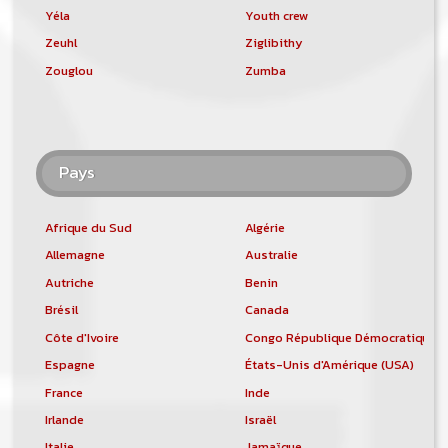
Yéla
Youth crew
Zeuhl
Ziglibithy
Zouglou
Zumba
Pays
Afrique du Sud
Algérie
Allemagne
Australie
Autriche
Benin
Brésil
Canada
Côte d'Ivoire
Congo République Démocratique
Espagne
États-Unis d'Amérique (USA)
France
Inde
Irlande
Israël
Italie
Jamaïque