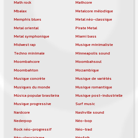
orchestre, DJ, etc... de chercher un/des
Math rock
Mathcore
musicen(s) ou un groupe, un orchestre,
Mbalax
Metalcore mélodique
un DJ, etc...
Memphis blues
Metal néo-classique
Metal oriental
Pirate Metal
Metal symphonique
Miami bass
Midwest rap
Musique minimaliste
Techno minimale
Minneapolis sound
Moombahcore
Moombahsoul
Moombahton
Mozambique
Musique concrète
Musique de variétés
Musiques du monde
Musique romantique
Música popular brasileira
Musique post-industrielle
Musique progressive
Surf music
Nardcore
Nashville sound
Nederpop
Néo-bop
Rock néo-progressif
Néo-trad
Néo-classicisme
Néofolk