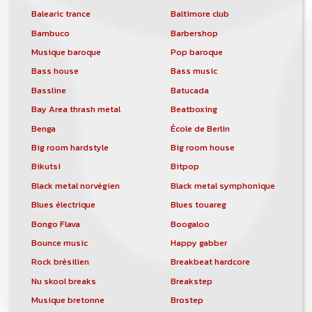
Balearic trance
Baltimore club
Bambuco
Barbershop
Musique baroque
Pop baroque
Bass house
Bass music
Bassline
Batucada
Bay Area thrash metal
Beatboxing
Benga
École de Berlin
Big room hardstyle
Big room house
Bikutsi
Bitpop
Black metal norvégien
Black metal symphonique
Blues électrique
Blues touareg
Bongo Flava
Boogaloo
Bounce music
Happy gabber
Rock brésilien
Breakbeat hardcore
Nu skool breaks
Breakstep
Musique bretonne
Brostep