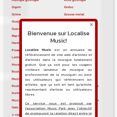
Gqom
Grebo
Grime
Groove metal
Guajira
Guaracha
Gypsy punk
Hardbag
Bienvenue sur Localise
Rap hardcore
Industrial hardcore
Music!
Hardstep
Hardstyle
Localise Music
est un annuaire de
Power noise
Heavenly voices
référencement de site web d'artistes et
Latin metal
Musique hindoustanie
d'artistes dans la musique totalement
House progressive
Tropical house
gratuit. Que ça soit pour les usagers
visiteurs (amateur de musique ou
Rock indépendant
Indietronica
professionnel de la musique) ou pour
Musique industrielle
Metal industriel
les utilisateurs qui référencent les
artistes, que ça soit en tant qu'artiste,
Rock industriel
Musique instrumentale
représentant d'artiste ou utilisateurs
Instrumental
Rock instrumental
libres.
Musique irlandaise
Rock progressif italien
Ce service vous est proposé par
Italo Disco
Italo house
l'association Music Park avec l'objectif
de promouvoir la relation direct entre le
J-core
J-pop