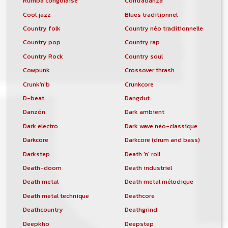
Rumba congolaise
Contradanza
Cool jazz
Blues traditionnel
Country folk
Country néo traditionnelle
Country pop
Country rap
Country Rock
Country soul
Cowpunk
Crossover thrash
Crunk'n'b
Crunkcore
D-beat
Dangdut
Danzón
Dark ambient
Dark electro
Dark wave néo-classique
Darkcore
Darkcore (drum and bass)
Darkstep
Death 'n' roll
Death-doom
Death industriel
Death metal
Death metal mélodique
Death metal technique
Deathcore
Deathcountry
Deathgrind
Deepkho
Deepstep