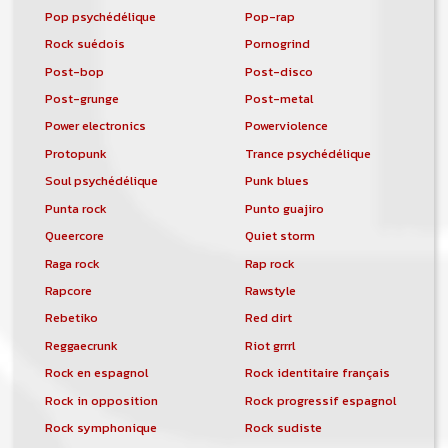
Pop psychédélique
Pop-rap
Rock suédois
Pornogrind
Post-bop
Post-disco
Post-grunge
Post-metal
Power electronics
Powerviolence
Protopunk
Trance psychédélique
Soul psychédélique
Punk blues
Punta rock
Punto guajiro
Queercore
Quiet storm
Raga rock
Rap rock
Rapcore
Rawstyle
Rebetiko
Red dirt
Reggaecrunk
Riot grrrl
Rock en espagnol
Rock identitaire français
Rock in opposition
Rock progressif espagnol
Rock symphonique
Rock sudiste