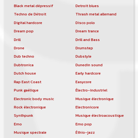
Black metal dépressif
Detroit blues
Techno de Détroit
Thrash metal allemand
Digital hardcore
Disco polo
Dream pop
Dream trance
Drill
Drill and Bass
Drone
Drumstep
Dub techno
Dubstyle
Dubtronica
Dunedin sound
Dutch house
Early hardcore
Rap East Coast
Easycore
Punk gaélique
Électro-industriel
Electronic body music
Musique électronique
Rock électronique
Electronicore
Synthpunk
Musique électroacoustique
Emo
Emo pop
Musique spectrale
Éthio-jazz