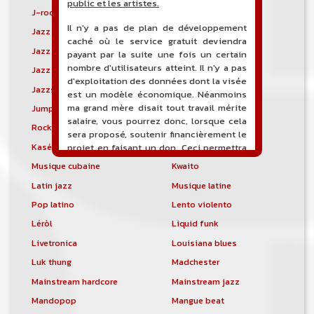
public et les artistes.
J-rock
Jangle pop
Il n'y a pas de plan de développement
Jazz blues
Jazz modal
caché où le service gratuit deviendra
Jazz Nouvelle-Orléans
Jazz punk
payant par la suite une fois un certain
nombre d'utilisateurs atteint. Il n'y a pas
Jazz vocal
Jazz-funk
d'exploitation des données dont la visée
Jazzstep
Jersey club
est un modèle économique. Néanmoins
ma grand mère disait tout travail mérite
Jump blues
Jump-up
salaire, vous pourrez donc, lorsque cela
Rock canadien
Kansas City blues
sera proposé, soutenir financièrement le
Kasékò
Kizomba
projet en faisant un don. Ceci permettra
de financer l'hébergement, le nom de
Musique cubaine
Kwaito
domaine, les heures de maintenance et
Latin jazz
Musique latine
de développement du site, et peut-être
une campagne de communication. Il va
Pop latino
Lento violento
de soit que l'ensemble de la
Léròl
Liquid funk
comptabilité sera totalement publique
visible directement sur le site.
Livetronica
Louisiana blues
Luk thung
Madchester
Un nouveau service de petites annonces
pour musicien vous est proposé sur le
Mainstream hardcore
Mainstream jazz
site. Ce service permet, lorsque vous
Mandopop
Mangue beat
êtes musiciens ou un groupe, un