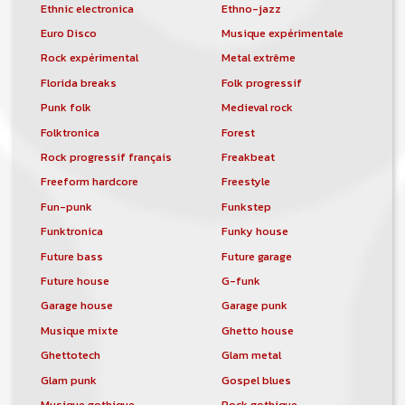
Ethnic electronica
Ethno-jazz
Euro Disco
Musique expérimentale
Rock expérimental
Metal extrême
Florida breaks
Folk progressif
Punk folk
Medieval rock
Folktronica
Forest
Rock progressif français
Freakbeat
Freeform hardcore
Freestyle
Fun-punk
Funkstep
Funktronica
Funky house
Future bass
Future garage
Future house
G-funk
Garage house
Garage punk
Musique mixte
Ghetto house
Ghettotech
Glam metal
Glam punk
Gospel blues
Musique gothique
Rock gothique