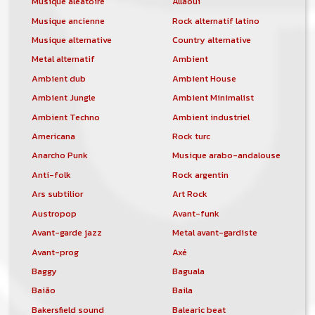
Musique aléatoire
Allaoui
Musique ancienne
Rock alternatif latino
Musique alternative
Country alternative
Metal alternatif
Ambient
Ambient dub
Ambient House
Ambient Jungle
Ambient Minimalist
Ambient Techno
Ambient industriel
Americana
Rock turc
Anarcho Punk
Musique arabo-andalouse
Anti-folk
Rock argentin
Ars subtilior
Art Rock
Austropop
Avant-funk
Avant-garde jazz
Metal avant-gardiste
Avant-prog
Axé
Baggy
Baguala
Baião
Baila
Bakersfield sound
Balearic beat