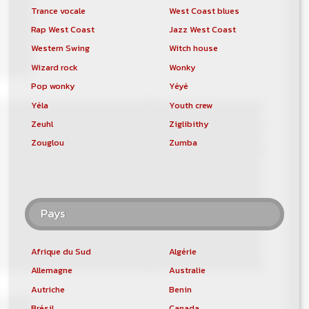
Trance vocale
West Coast blues
Rap West Coast
Jazz West Coast
Western Swing
Witch house
Wizard rock
Wonky
Pop wonky
Yéyé
Yéla
Youth crew
Zeuhl
Ziglibithy
Zouglou
Zumba
Pays
Afrique du Sud
Algérie
Allemagne
Australie
Autriche
Benin
Brésil
Canada