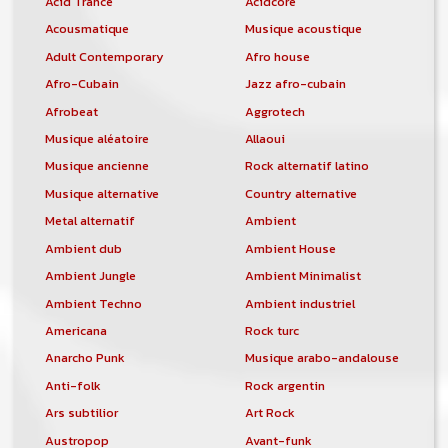
Acid Trance
Acidcore
Acousmatique
Musique acoustique
Adult Contemporary
Afro house
Afro-Cubain
Jazz afro-cubain
Afrobeat
Aggrotech
Musique aléatoire
Allaoui
Musique ancienne
Rock alternatif latino
Musique alternative
Country alternative
Metal alternatif
Ambient
Ambient dub
Ambient House
Ambient Jungle
Ambient Minimalist
Ambient Techno
Ambient industriel
Americana
Rock turc
Anarcho Punk
Musique arabo-andalouse
Anti-folk
Rock argentin
Ars subtilior
Art Rock
Austropop
Avant-funk