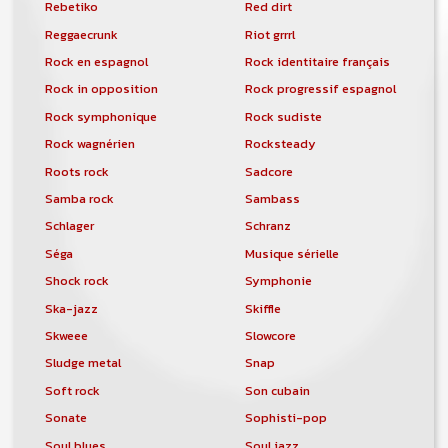
Rebetiko
Red dirt
Reggaecrunk
Riot grrrl
Rock en espagnol
Rock identitaire français
Rock in opposition
Rock progressif espagnol
Rock symphonique
Rock sudiste
Rock wagnérien
Rocksteady
Roots rock
Sadcore
Samba rock
Sambass
Schlager
Schranz
Séga
Musique sérielle
Shock rock
Symphonie
Ska-jazz
Skiffle
Skweee
Slowcore
Sludge metal
Snap
Soft rock
Son cubain
Sonate
Sophisti-pop
Soul blues
Soul jazz