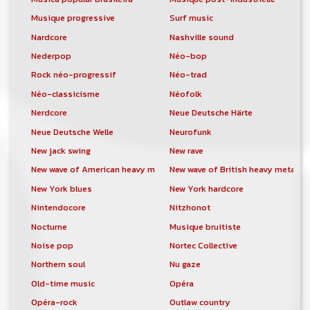
Musique progressive
Surf music
Nardcore
Nashville sound
Nederpop
Néo-bop
Rock néo-progressif
Néo-trad
Néo-classicisme
Néofolk
Nerdcore
Neue Deutsche Härte
Neue Deutsche Welle
Neurofunk
New jack swing
New rave
New wave of American heavy metal
New wave of British heavy metal
New York blues
New York hardcore
Nintendocore
Nitzhonot
Nocturne
Musique bruitiste
Noise pop
Nortec Collective
Northern soul
Nu gaze
Old-time music
Opéra
Opéra-rock
Outlaw country