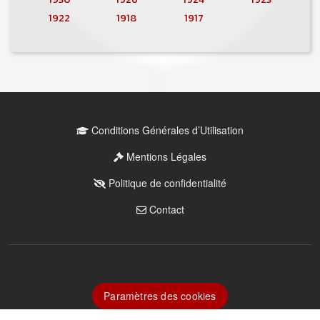
1922
1918
1917
MENU PIED DE PAGE
Conditions Générales d’Utilisation
PIED DE PAGE 2
Mentions Légales
PIED DE PAGE 3
Politique de confidentialité
PIED DE PAGE 4
Contact
Paramètres Cookies
Paramètres des cookies