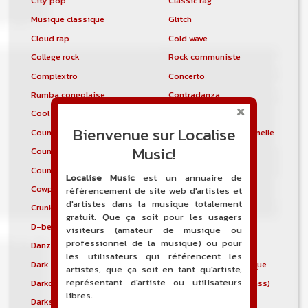
City pop
Classic rag
Musique classique
Glitch
Cloud rap
Cold wave
College rock
Rock communiste
Complextro
Concerto
Rumba congolaise
Contradanza
Cool jazz
Blues traditionnel
Bienvenue sur Localise
Country folk
Country néo traditionnelle
Music!
Country pop
Country rap
Country Rock
Country soul
Localise Music
est un annuaire de
Cowpunk
Crossover thrash
référencement de site web d'artistes et
d'artistes dans la musique totalement
Crunk'n'b
Crunkcore
gratuit. Que ça soit pour les usagers
D-beat
Dangdut
visiteurs (amateur de musique ou
professionnel de la musique) ou pour
Danzón
Dark ambient
les utilisateurs qui référencent les
Dark electro
Dark wave néo-classique
artistes, que ça soit en tant qu'artiste,
représentant d'artiste ou utilisateurs
Darkcore
Darkcore (drum and bass)
libres.
Darkstep
Death 'n' roll