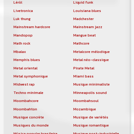
Léròl
Liquid funk
Livetronica
Louisiana blues
Luk thung
Madchester
Mainstream hardcore
Mainstream jazz
Mandopop
Mangue beat
Math rock
Mathcore
Mbalax
Metalcore mélodique
Memphis blues
Metal néo-classique
Metal oriental
Pirate Metal
Metal symphonique
Miami bass
Midwest rap
Musique minimaliste
Techno minimale
Minneapolis sound
Moombahcore
Moombahsoul
Moombahton
Mozambique
Musique concrète
Musique de variétés
Musiques du monde
Musique romantique
Música popular brasileira
Musique post-industrielle