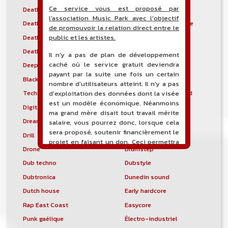
Ce service vous est proposé par
Death-doom
Death industriel
l'association Music Park avec l'objectif
Death metal
Death metal mélodique
de promouvoir la relation direct entre le
Death metal technique
Deathcore
public et les artistes.
Deathcountry
Deathgrind
Il n'y a pas de plan de développement
caché où le service gratuit deviendra
Deepkho
Deepstep
payant par la suite une fois un certain
Black metal dépressif
Detroit blues
nombre d'utilisateurs atteint. Il n'y a pas
Techno de Détroit
Thrash metal allemand
d'exploitation des données dont la visée
est un modèle économique. Néanmoins
Digital hardcore
Disco polo
ma grand mère disait tout travail mérite
Dream pop
Dream trance
salaire, vous pourrez donc, lorsque cela
sera proposé, soutenir financièrement le
Drill
Drill and Bass
projet en faisant un don. Ceci permettra
Drone
Drumstep
de financer l'hébergement, le nom de
domaine, les heures de maintenance et
Dub techno
Dubstyle
de développement du site, et peut-être
Dubtronica
Dunedin sound
une campagne de communication. Il va
de soit que l'ensemble de la
Dutch house
Early hardcore
comptabilité sera totalement publique
Rap East Coast
Easycore
visible directement sur le site.
Punk gaélique
Électro-industriel
Un nouveau service de petites annonces