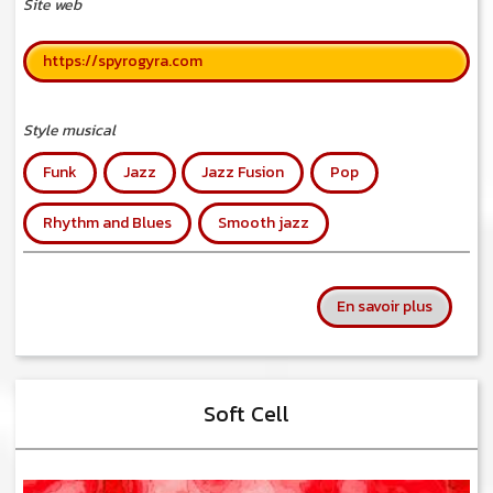
Site web
https://spyrogyra.com
Style musical
Funk
Jazz
Jazz Fusion
Pop
Rhythm and Blues
Smooth jazz
sur Spyr
En savoir plus
Soft Cell