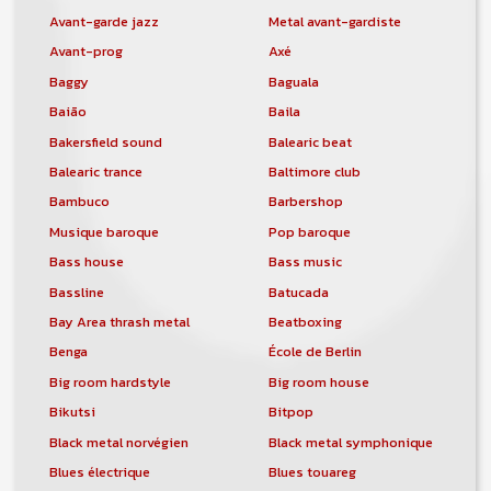
Avant-garde jazz
Metal avant-gardiste
Avant-prog
Axé
Baggy
Baguala
Baião
Baila
Bakersfield sound
Balearic beat
Balearic trance
Baltimore club
Bambuco
Barbershop
Musique baroque
Pop baroque
Bass house
Bass music
Bassline
Batucada
Bay Area thrash metal
Beatboxing
Benga
École de Berlin
Big room hardstyle
Big room house
Bikutsi
Bitpop
Black metal norvégien
Black metal symphonique
Blues électrique
Blues touareg