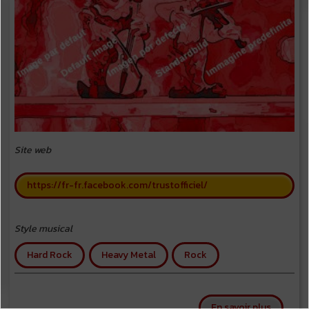
Site web
https://fr-fr.facebook.com/trustofficiel/
Style musical
Hard Rock
Heavy Metal
Rock
sur Trus
En savoir plus