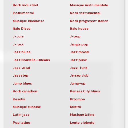
Rock industriel
Musique instrumentale
Instrumental
Rock instrumental
Musique irlandaise
Rock progressif italien
Italo Disco
Italo house
J-core
J-pop
J-rock
Jangle pop
Jazz blues
Jazz modal
Jazz Nouvelle-Orléans
Jazz punk
Jazz vocal
Jazz-funk
Jazzstep
Jersey club
Jump blues
Jump-up
Rock canadien
Kansas City blues
Kasékò
Kizomba
Musique cubaine
Kwaito
Latin jazz
Musique latine
Pop latino
Lento violento