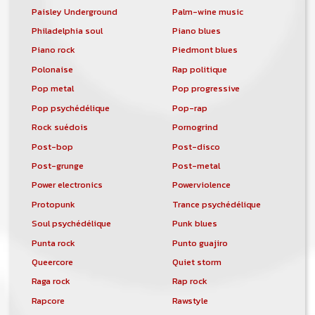
Paisley Underground
Palm-wine music
Philadelphia soul
Piano blues
Piano rock
Piedmont blues
Polonaise
Rap politique
Pop metal
Pop progressive
Pop psychédélique
Pop-rap
Rock suédois
Pornogrind
Post-bop
Post-disco
Post-grunge
Post-metal
Power electronics
Powerviolence
Protopunk
Trance psychédélique
Soul psychédélique
Punk blues
Punta rock
Punto guajiro
Queercore
Quiet storm
Raga rock
Rap rock
Rapcore
Rawstyle