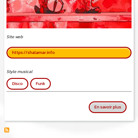
Site web
https://shalamar.info
Style musical
Disco
Funk
sur Shal
En savoir plus