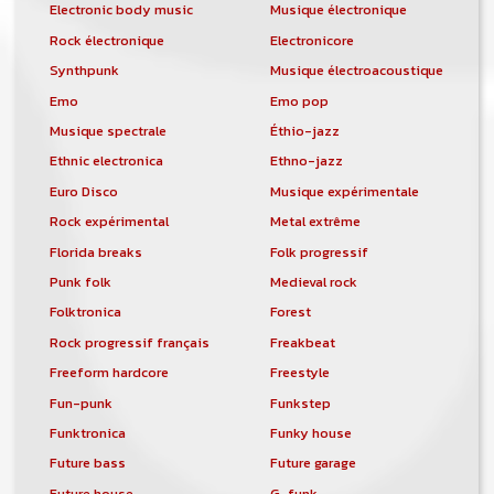
Electronic body music
Musique électronique
pour musicien vous est proposé sur le
Rock électronique
Electronicore
site. Ce service permet, lorsque vous
êtes musiciens ou un groupe, un
Synthpunk
Musique électroacoustique
orchestre, DJ, etc... de chercher un/des
Emo
Emo pop
musicen(s) ou un groupe, un orchestre,
un DJ, etc...
Musique spectrale
Éthio-jazz
Ethnic electronica
Ethno-jazz
Euro Disco
Musique expérimentale
Rock expérimental
Metal extrême
Florida breaks
Folk progressif
Punk folk
Medieval rock
Folktronica
Forest
Rock progressif français
Freakbeat
Freeform hardcore
Freestyle
Fun-punk
Funkstep
Funktronica
Funky house
Future bass
Future garage
Future house
G-funk