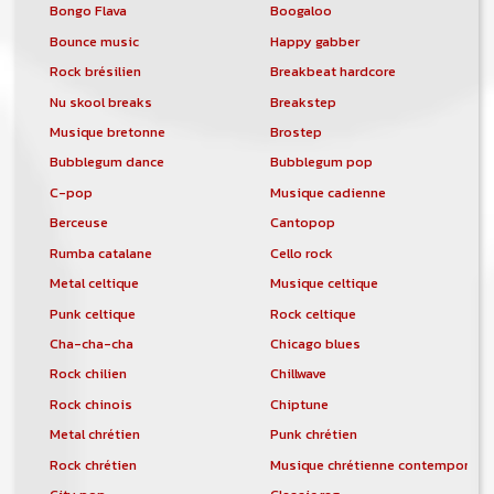
Bongo Flava
Boogaloo
Bounce music
Happy gabber
Rock brésilien
Breakbeat hardcore
Nu skool breaks
Breakstep
Musique bretonne
Brostep
Bubblegum dance
Bubblegum pop
C-pop
Musique cadienne
Berceuse
Cantopop
Rumba catalane
Cello rock
Metal celtique
Musique celtique
Punk celtique
Rock celtique
Cha-cha-cha
Chicago blues
Rock chilien
Chillwave
Rock chinois
Chiptune
Metal chrétien
Punk chrétien
Rock chrétien
Musique chrétienne contemporain