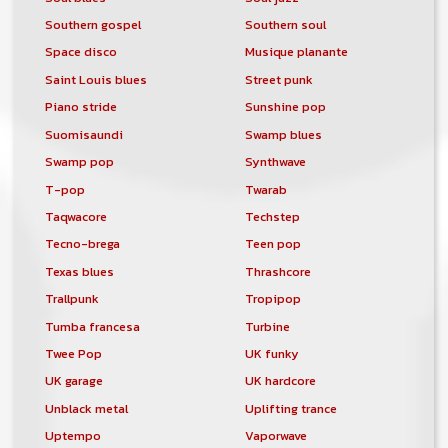
Southern gospel
Southern soul
Space disco
Musique planante
Saint Louis blues
Street punk
Piano stride
Sunshine pop
Suomisaundi
Swamp blues
Swamp pop
Synthwave
T-pop
Twarab
Taqwacore
Techstep
Tecno-brega
Teen pop
Texas blues
Thrashcore
Trallpunk
Tropipop
Tumba francesa
Turbine
Twee Pop
UK funky
UK garage
UK hardcore
Unblack metal
Uplifting trance
Uptempo
Vaporwave