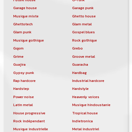
Garage house
Garage punk
Musique mixte
Ghetto house
Ghettotech
Glam metal
Glam punk
Gospel blues
Musique gothique
Rock gothique
Gqom
Grebo
Grime
Groove metal
Guajira
Guaracha
Gypsy punk
Hardbag
Rap hardcore
Industrial hardcore
Hardstep
Hardstyle
Power noise
Heavenly voices
Latin metal
Musique hindoustanie
House progressive
Tropical house
Rock indépendant
Indietronica
Musique industrielle
Metal industriel