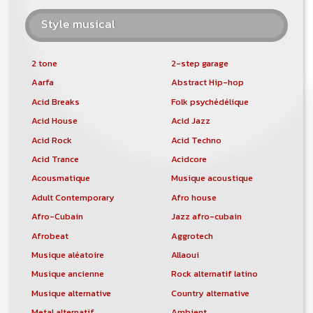
Style musical
2 tone
2-step garage
Aarfa
Abstract Hip-hop
Acid Breaks
Folk psychédélique
Acid House
Acid Jazz
Acid Rock
Acid Techno
Acid Trance
Acidcore
Acousmatique
Musique acoustique
Adult Contemporary
Afro house
Afro-Cubain
Jazz afro-cubain
Afrobeat
Aggrotech
Musique aléatoire
Allaoui
Musique ancienne
Rock alternatif latino
Musique alternative
Country alternative
Metal alternatif
Ambient