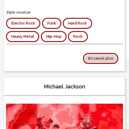
Style musical
Electro Rock
Funk
Hard Rock
Heavy Metal
Hip-Hop
Rock
sur Sha
En savoir plus
Michael Jackson