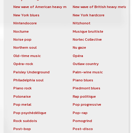
New wave of American heavy metal
New wave of British heavy metal
New York blues
New York hardcore
Nintendocore
Nitzhonot
Nocturne
Musique bruitiste
Noise pop
Nortec Collective
Northern soul
Nu gaze
Old-time music
Opéra
Opéra-rock
Outlaw country
Paisley Underground
Palm-wine music
Philadelphia soul
Piano blues
Piano rock
Piedmont blues
Polonaise
Rap politique
Pop metal
Pop progressive
Pop psychédélique
Pop-rap
Rock suédois
Pornogrind
Post-bop
Post-disco