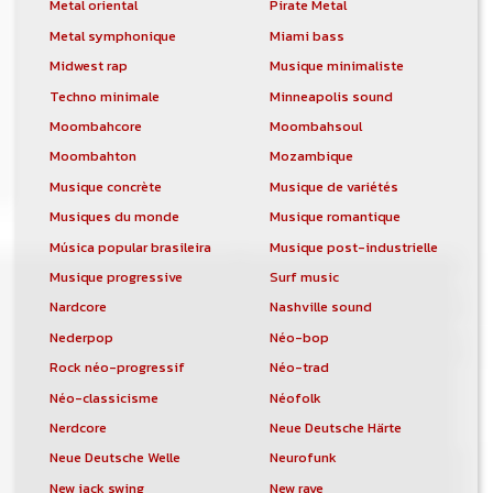
Metal oriental
Pirate Metal
Metal symphonique
Miami bass
Midwest rap
Musique minimaliste
Techno minimale
Minneapolis sound
Moombahcore
Moombahsoul
Moombahton
Mozambique
Musique concrète
Musique de variétés
Musiques du monde
Musique romantique
Música popular brasileira
Musique post-industrielle
Musique progressive
Surf music
Nardcore
Nashville sound
Nederpop
Néo-bop
Rock néo-progressif
Néo-trad
Néo-classicisme
Néofolk
Nerdcore
Neue Deutsche Härte
Neue Deutsche Welle
Neurofunk
New jack swing
New rave