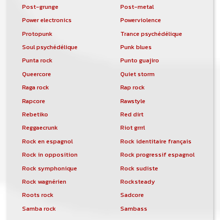
Post-grunge
Post-metal
Power electronics
Powerviolence
Protopunk
Trance psychédélique
Soul psychédélique
Punk blues
Punta rock
Punto guajiro
Queercore
Quiet storm
Raga rock
Rap rock
Rapcore
Rawstyle
Rebetiko
Red dirt
Reggaecrunk
Riot grrrl
Rock en espagnol
Rock identitaire français
Rock in opposition
Rock progressif espagnol
Rock symphonique
Rock sudiste
Rock wagnérien
Rocksteady
Roots rock
Sadcore
Samba rock
Sambass