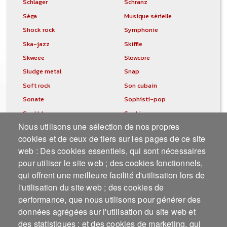
Schlager
Schranz
Séga
Musique sérielle
Shock rock
Symphonie
Ska-jazz
Skiffle
Skweee
Slowcore
Sludge metal
Snap
Soft rock
Son cubain
Sonate
Sophisti-pop
Soul blues
Soul jazz
Nous utilisons une sélection de nos propres
Southern gospel
Southern soul
cookies et de ceux de tiers sur les pages de ce site
Space disco
Musique planante
web : Des cookies essentiels, qui sont nécessaires
Saint Louis blues
Street punk
pour utiliser le site web ; des cookies fonctionnels,
Piano stride
Sunshine pop
qui offrent une meilleure facilité d'utilisation lors de
Suomisaundi
Swamp blues
l'utilisation du site web ; des cookies de
Swamp pop
Synthwave
performance, que nous utilisons pour générer des
T-pop
Twarab
données agrégées sur l'utilisation du site web et
des statistiques ; et des cookies de marketing, qui
Taqwacore
Techstep