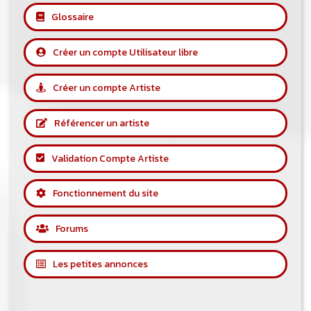
Un nouveau service de petites annonces
Glossaire
pour musicien vous est proposé sur le
site. Ce service permet, lorsque vous
êtes musiciens ou un groupe, un
Créer un compte Utilisateur libre
orchestre, DJ, etc... de chercher un/des
musicen(s) ou un groupe, un orchestre,
un DJ, etc...
Créer un compte Artiste
Référencer un artiste
Validation Compte Artiste
Fonctionnement du site
Forums
Les petites annonces