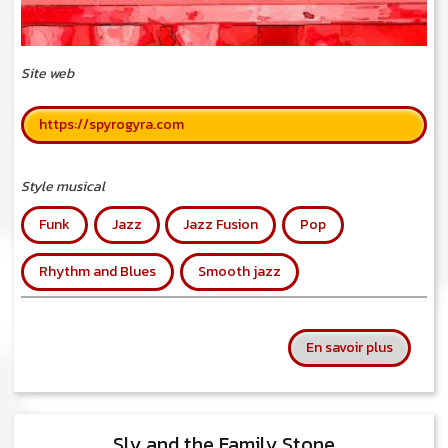
Site web
https://spyrogyra.com
Style musical
Funk
Jazz
Jazz Fusion
Pop
Rhythm and Blues
Smooth jazz
sur Spyr
En savoir plus
Sly and the Family Stone