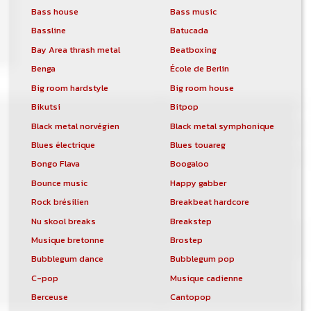
Bass house
Bass music
Bassline
Batucada
Bay Area thrash metal
Beatboxing
Benga
École de Berlin
Big room hardstyle
Big room house
Bikutsi
Bitpop
Black metal norvégien
Black metal symphonique
Blues électrique
Blues touareg
Bongo Flava
Boogaloo
Bounce music
Happy gabber
Rock brésilien
Breakbeat hardcore
Nu skool breaks
Breakstep
Musique bretonne
Brostep
Bubblegum dance
Bubblegum pop
C-pop
Musique cadienne
Berceuse
Cantopop