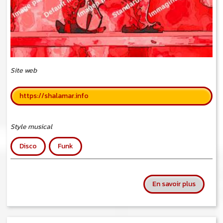
Site web
https://shalamar.info
Style musical
Disco
Funk
sur Shal
En savoir plus