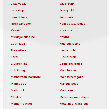
Jazz vocal
Jazz-funk
Jazzstep
Jersey club
Jump blues
Jump-up
Rock canadien
Kansas City blues
Kasékò
Kizomba
Musique cubaine
Kwaito
Latin jazz
Musique latine
Pop latino
Lento violento
Léròl
Liquid funk
Livetronica
Louisiana blues
Luk thung
Madchester
Mainstream hardcore
Mainstream jazz
Mandopop
Mangue beat
Math rock
Mathcore
Mbalax
Metalcore mélodique
Memphis blues
Metal néo-classique