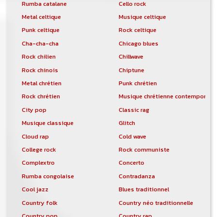
Rumba catalane
Cello rock
Metal celtique
Musique celtique
Punk celtique
Rock celtique
Cha-cha-cha
Chicago blues
Rock chilien
Chillwave
Rock chinois
Chiptune
Metal chrétien
Punk chrétien
Rock chrétien
Musique chrétienne contemporain
City pop
Classic rag
Musique classique
Glitch
Cloud rap
Cold wave
College rock
Rock communiste
Complextro
Concerto
Rumba congolaise
Contradanza
Cool jazz
Blues traditionnel
Country folk
Country néo traditionnelle
Country pop
Country rap