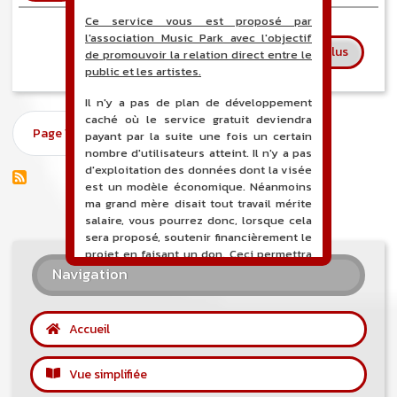
Ce service vous est proposé par
l'association Music Park avec l'objectif
sur Malk
En savoir plus
de promouvoir la relation direct entre le
public et les artistes.
Il n'y a pas de plan de développement
Pagination
caché où le service gratuit deviendra
Page suivante
Page 1
››
payant par la suite une fois un certain
nombre d'utilisateurs atteint. Il n'y a pas
d'exploitation des données dont la visée
est un modèle économique. Néanmoins
ma grand mère disait tout travail mérite
salaire, vous pourrez donc, lorsque cela
sera proposé, soutenir financièrement le
projet en faisant un don. Ceci permettra
de financer l'hébergement, le nom de
Navigation
domaine, les heures de maintenance et
de développement du site, et peut-être
une campagne de communication. Il va
Accueil
de soit que l'ensemble de la
comptabilité sera totalement publique
visible directement sur le site.
Vue simplifiée