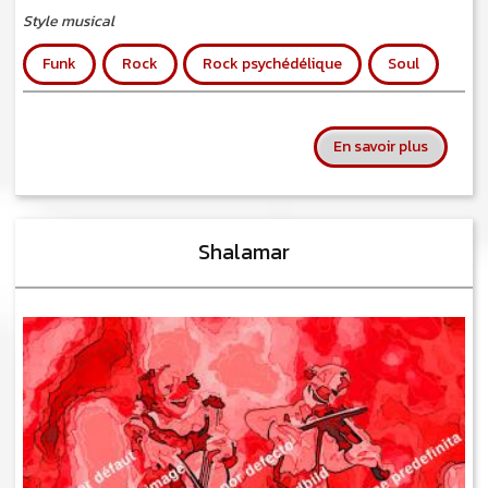
Style musical
Funk
Rock
Rock psychédélique
Soul
sur Sly 
En savoir plus
Shalamar