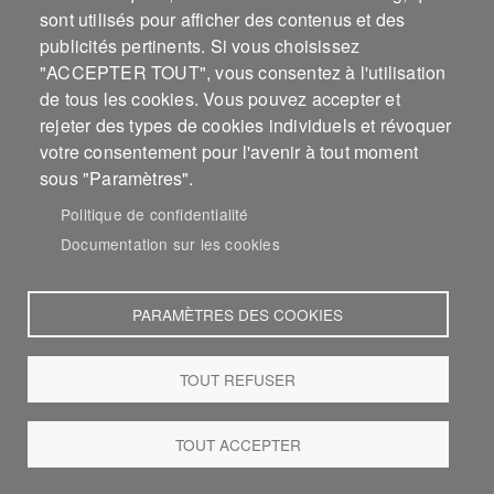
sont utilisés pour afficher des contenus et des
Tecno-brega
Teen pop
publicités pertinents. Si vous choisissez
Texas blues
Thrashcore
"ACCEPTER TOUT", vous consentez à l'utilisation
Trallpunk
Tropipop
de tous les cookies. Vous pouvez accepter et
Tumba francesa
Turbine
rejeter des types de cookies individuels et révoquer
Twee Pop
UK funky
votre consentement pour l'avenir à tout moment
UK garage
UK hardcore
sous "Paramètres".
Unblack metal
Uplifting trance
Politique de confidentialité
Uptempo
Vaporwave
Documentation sur les cookies
Trance vocale
West Coast blues
Rap West Coast
Jazz West Coast
PARAMÈTRES DES COOKIES
Western Swing
Witch house
Wizard rock
Wonky
TOUT REFUSER
Pop wonky
Yéyé
Yéla
Youth crew
TOUT ACCEPTER
Zeuhl
Ziglibithy
Zouglou
Zumba