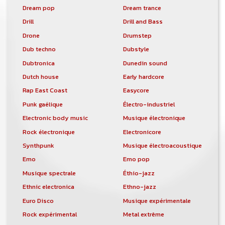
Dream pop
Dream trance
Drill
Drill and Bass
Drone
Drumstep
Dub techno
Dubstyle
Dubtronica
Dunedin sound
Dutch house
Early hardcore
Rap East Coast
Easycore
Punk gaélique
Électro-industriel
Electronic body music
Musique électronique
Rock électronique
Electronicore
Synthpunk
Musique électroacoustique
Emo
Emo pop
Musique spectrale
Éthio-jazz
Ethnic electronica
Ethno-jazz
Euro Disco
Musique expérimentale
Rock expérimental
Metal extrême