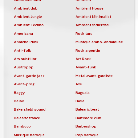
Ambient dub
Ambient House
Ambient Jungle
Ambient Minimalist
Ambient Techno
Ambient industriel
Americana
Rock turc
Anarcho Punk
Musique arabo-andalouse
Anti-folk
Rock argentin
Ars subtilior
Art Rock
Austropop
Avant-funk
Avant-garde jazz
Metal avant-gardiste
Avant-prog
Axé
Baggy
Baguala
Baião
Baila
Bakersfield sound
Balearic beat
Balearic trance
Baltimore club
Bambuco
Barbershop
Musique baroque
Pop baroque