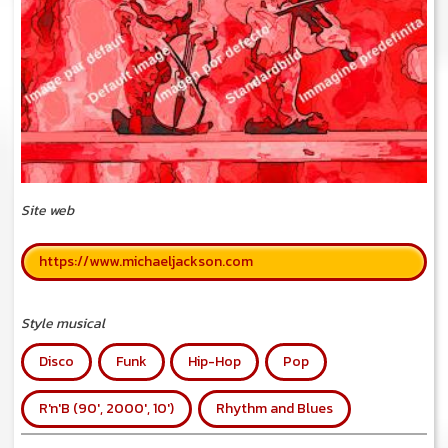
Site web
https://www.michaeljackson.com
Style musical
Disco
Funk
Hip-Hop
Pop
R'n'B (90', 2000', 10')
Rhythm and Blues