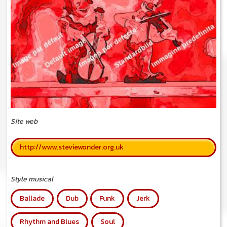
Site web
http://www.steviewonder.org.uk
Style musical
Ballade
Dub
Funk
Jerk
Rhythm and Blues
Soul