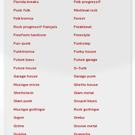
Florida breaks
Folk progressif
Punk folk
Medieval rock
Folktronica
Forest
Rock progressif français
Freakbeat
Freeform hardcore
Freestyle
Fun-punk
Funkstep
Funktronica
Funky house
Future bass
Future garage
Future house
G-funk
Garage house
Garage punk
Musique mixte
Ghetto house
Ghettotech
Glam metal
Glam punk
Gospel blues
Musique gothique
Rock gothique
Gqom
Grebo
Grime
Groove metal
Guajira
Guaracha