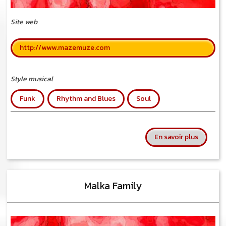
Site web
http://www.mazemuze.com
Style musical
Funk
Rhythm and Blues
Soul
sur Maz
En savoir plus
Malka Family