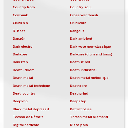
Country Rock
Country soul
Cowpunk
Crossover thrash
Crunk'n'b
Crunkcore
D-beat
Dangdut
Danzón
Dark ambient
Dark electro
Dark wave néo-classique
Darkcore
Darkcore (drum and bass)
Darkstep
Death 'n' roll
Death-doom
Death industriel
Death metal
Death metal mélodique
Death metal technique
Deathcore
Deathcountry
Deathgrind
Deepkho
Deepstep
Black metal dépressif
Detroit blues
Techno de Détroit
Thrash metal allemand
Digital hardcore
Disco polo