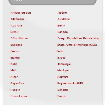
Afrique du Sud
Algérie
Allemagne
Australie
Autriche
Benin
Brésil
Canada
Côte d'Ivoire
Congo République Démocratique
Espagne
États-Unis d'Amérique (USA)
France
Inde
Irlande
Israël
Italie
Jamaïque
Mali
Mexique
Niger
Norvège
Pays-Bas
Royaume-Uni (UK)
Russie
Sénégal
Sierra Leone
Suède