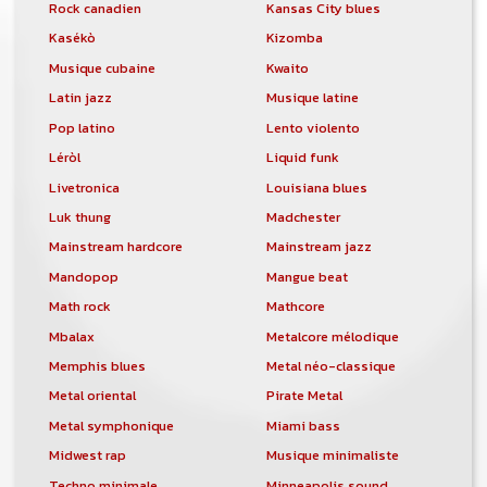
Rock canadien
Kansas City blues
Kasékò
Kizomba
Musique cubaine
Kwaito
Latin jazz
Musique latine
Pop latino
Lento violento
Léròl
Liquid funk
Livetronica
Louisiana blues
Luk thung
Madchester
Mainstream hardcore
Mainstream jazz
Mandopop
Mangue beat
Math rock
Mathcore
Mbalax
Metalcore mélodique
Memphis blues
Metal néo-classique
Metal oriental
Pirate Metal
Metal symphonique
Miami bass
Midwest rap
Musique minimaliste
Techno minimale
Minneapolis sound