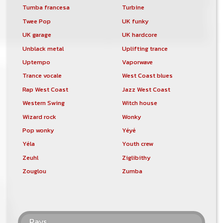
Tumba francesa
Turbine
Twee Pop
UK funky
UK garage
UK hardcore
Unblack metal
Uplifting trance
Uptempo
Vaporwave
Trance vocale
West Coast blues
Rap West Coast
Jazz West Coast
Western Swing
Witch house
Wizard rock
Wonky
Pop wonky
Yéyé
Yéla
Youth crew
Zeuhl
Ziglibithy
Zouglou
Zumba
Pays