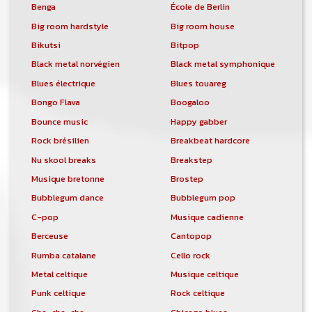
Un nouveau service de petites annonces
Benga
École de Berlin
pour musicien vous est proposé sur le
Big room hardstyle
Big room house
site. Ce service permet, lorsque vous
êtes musiciens ou un groupe, un
Bikutsi
Bitpop
orchestre, DJ, etc... de chercher un/des
Black metal norvégien
Black metal symphonique
musicen(s) ou un groupe, un orchestre,
Blues électrique
Blues touareg
un DJ, etc...
Bongo Flava
Boogaloo
Bounce music
Happy gabber
Rock brésilien
Breakbeat hardcore
Nu skool breaks
Breakstep
Musique bretonne
Brostep
Bubblegum dance
Bubblegum pop
C-pop
Musique cadienne
Berceuse
Cantopop
Rumba catalane
Cello rock
Metal celtique
Musique celtique
Punk celtique
Rock celtique