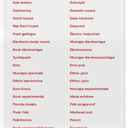
Dub techno
Dubstyle
Dubtronica
Dunedin sound
Dutch house
Early hardcore
Rap East Coast
Easycore
Punk gaélique
Électro-industriel
Electronic body music
Musique électronique
Rock électronique
Electronicore
Synthpunk
Musique électroacoustique
Emo
Emo pop
Musique spectrale
Éthio-jazz
Ethnic electronica
Ethno-jazz
Euro Disco
Musique expérimentale
Rock expérimental
Metal extrême
Florida breaks
Folk progressif
Punk folk
Medieval rock
Folktronica
Forest
Rock progressif français
Freakbeat