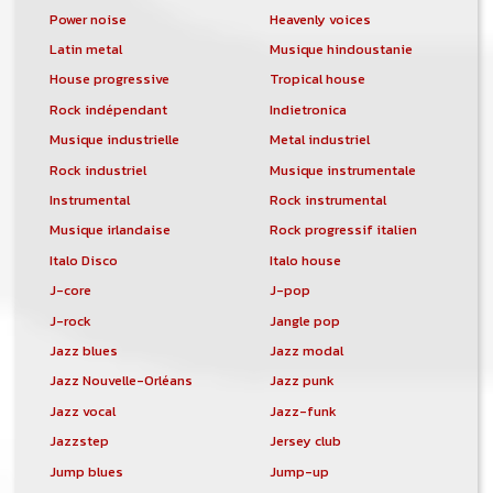
Power noise
Heavenly voices
Latin metal
Musique hindoustanie
House progressive
Tropical house
Rock indépendant
Indietronica
Musique industrielle
Metal industriel
Rock industriel
Musique instrumentale
Instrumental
Rock instrumental
Musique irlandaise
Rock progressif italien
Italo Disco
Italo house
J-core
J-pop
J-rock
Jangle pop
Jazz blues
Jazz modal
Jazz Nouvelle-Orléans
Jazz punk
Jazz vocal
Jazz-funk
Jazzstep
Jersey club
Jump blues
Jump-up