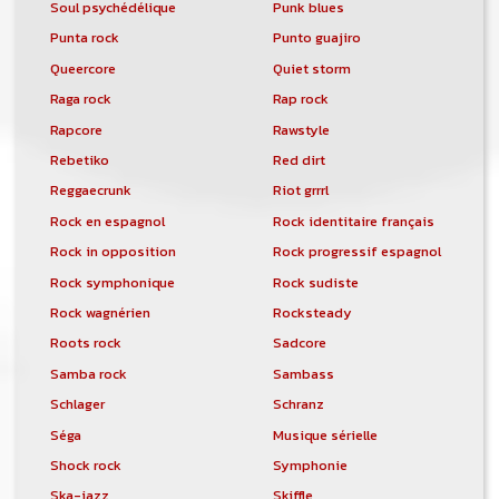
Soul psychédélique
Punk blues
Punta rock
Punto guajiro
Queercore
Quiet storm
Raga rock
Rap rock
Rapcore
Rawstyle
Rebetiko
Red dirt
Reggaecrunk
Riot grrrl
Rock en espagnol
Rock identitaire français
Rock in opposition
Rock progressif espagnol
Rock symphonique
Rock sudiste
Rock wagnérien
Rocksteady
Roots rock
Sadcore
Samba rock
Sambass
Schlager
Schranz
Séga
Musique sérielle
Shock rock
Symphonie
Ska-jazz
Skiffle