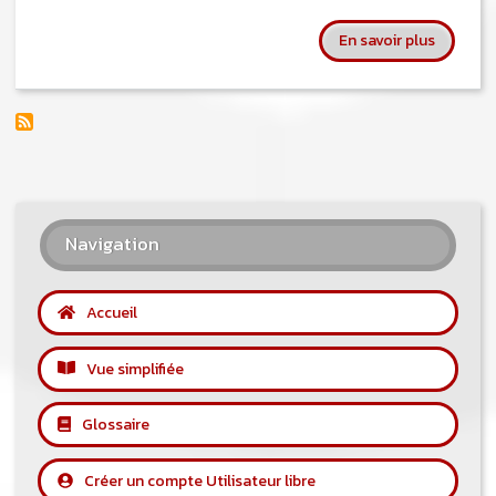
sur Baró
En savoir plus
Navigation
Accueil
Vue simplifiée
Glossaire
Créer un compte Utilisateur libre