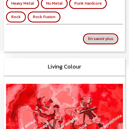
Heavy Metal
Nu Metal
Punk Hardcore
Rock
Rock Fusion
sur Lofo
En savoir plus
Living Colour