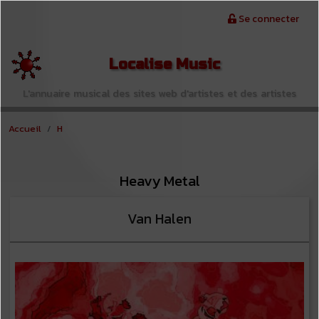
Aller au contenu principal
Menu du compte de l'utilisateur
Se connecter
Localise Music
L'annuaire musical des sites web d'artistes et des artistes
Accueil
H
Heavy Metal
Van Halen