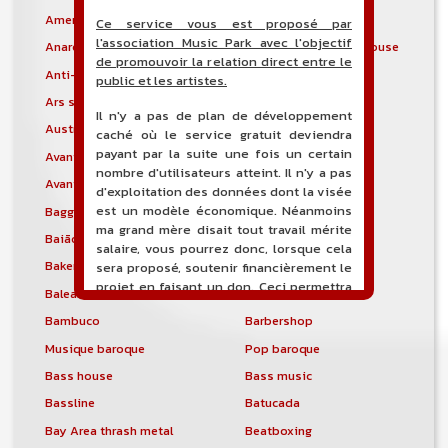
Americana
Rock turc
Ce service vous est proposé par
l'association Music Park avec l'objectif
Anarcho Punk
Musique arabo-andalouse
de promouvoir la relation direct entre le
Anti-folk
Rock argentin
public et les artistes.
Ars subtilior
Art Rock
Il n'y a pas de plan de développement
Austropop
Avant-funk
caché où le service gratuit deviendra
payant par la suite une fois un certain
Avant-garde jazz
Metal avant-gardiste
nombre d'utilisateurs atteint. Il n'y a pas
Avant-prog
Axé
d'exploitation des données dont la visée
est un modèle économique. Néanmoins
Baggy
Baguala
ma grand mère disait tout travail mérite
Baião
Baila
salaire, vous pourrez donc, lorsque cela
Bakersfield sound
Balearic beat
sera proposé, soutenir financièrement le
projet en faisant un don. Ceci permettra
Balearic trance
Baltimore club
de financer l'hébergement, le nom de
Bambuco
Barbershop
domaine, les heures de maintenance et
de développement du site, et peut-être
Musique baroque
Pop baroque
une campagne de communication. Il va
Bass house
Bass music
de soit que l'ensemble de la
comptabilité sera totalement publique
Bassline
Batucada
visible directement sur le site.
Bay Area thrash metal
Beatboxing