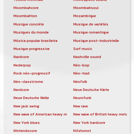
Moombahcore
Moombahsoul
Moombahton
Mozambique
Musique concrète
Musique de variétés
Musiques du monde
Musique romantique
Música popular brasileira
Musique post-industrielle
Musique progressive
Surf music
Nardcore
Nashville sound
Nederpop
Néo-bop
Rock néo-progressif
Néo-trad
Néo-classicisme
Néofolk
Nerdcore
Neue Deutsche Härte
Neue Deutsche Welle
Neurofunk
New jack swing
New rave
New wave of American heavy metal
New wave of British heavy metal
New York blues
New York hardcore
Nintendocore
Nitzhonot