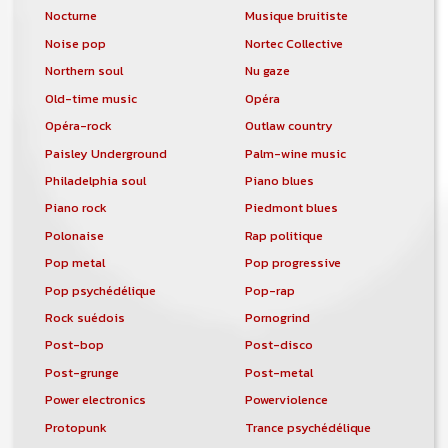
Nocturne
Musique bruitiste
Noise pop
Nortec Collective
Northern soul
Nu gaze
Old-time music
Opéra
Opéra-rock
Outlaw country
Paisley Underground
Palm-wine music
Philadelphia soul
Piano blues
Piano rock
Piedmont blues
Polonaise
Rap politique
Pop metal
Pop progressive
Pop psychédélique
Pop-rap
Rock suédois
Pornogrind
Post-bop
Post-disco
Post-grunge
Post-metal
Power electronics
Powerviolence
Protopunk
Trance psychédélique