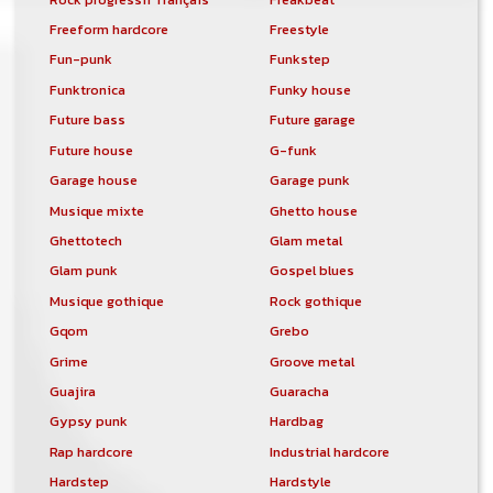
Freeform hardcore
Freestyle
Fun-punk
Funkstep
Funktronica
Funky house
Future bass
Future garage
Future house
G-funk
Garage house
Garage punk
Musique mixte
Ghetto house
Ghettotech
Glam metal
Glam punk
Gospel blues
Musique gothique
Rock gothique
Gqom
Grebo
Grime
Groove metal
Guajira
Guaracha
Gypsy punk
Hardbag
Rap hardcore
Industrial hardcore
Hardstep
Hardstyle