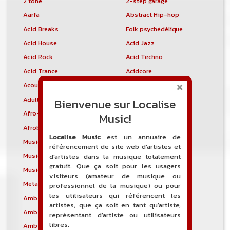
2 tone
2-step garage
Aarfa
Abstract Hip-hop
Acid Breaks
Folk psychédélique
Acid House
Acid Jazz
Acid Rock
Acid Techno
Acid Trance
Acidcore
Acousmatique
Musique acoustique
Adult Contemporary
Afro house
Bienvenue sur Localise
Afro-Cubain
Jazz afro-cubain
Music!
Afrobeat
Aggrotech
Localise Music
est un annuaire de
Musique aléatoire
Allaoui
référencement de site web d'artistes et
Musique ancienne
Rock alternatif latino
d'artistes dans la musique totalement
gratuit. Que ça soit pour les usagers
Musique alternative
Country alternative
visiteurs (amateur de musique ou
Metal alternatif
Ambient
professionnel de la musique) ou pour
les utilisateurs qui référencent les
Ambient dub
Ambient House
artistes, que ça soit en tant qu'artiste,
Ambient Jungle
Ambient Minimalist
représentant d'artiste ou utilisateurs
libres.
Ambient Techno
Ambient industriel