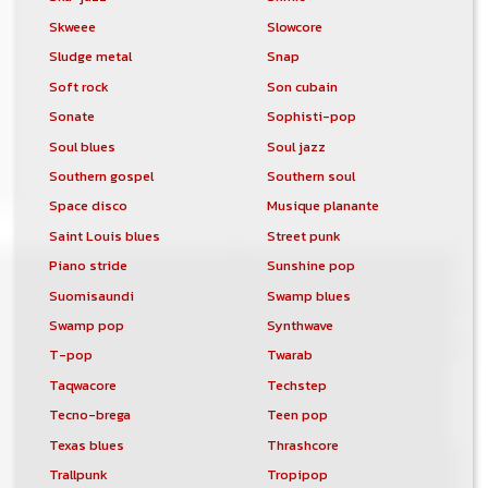
Skweee
Slowcore
Sludge metal
Snap
Soft rock
Son cubain
Sonate
Sophisti-pop
Soul blues
Soul jazz
Southern gospel
Southern soul
Space disco
Musique planante
Saint Louis blues
Street punk
Piano stride
Sunshine pop
Suomisaundi
Swamp blues
Swamp pop
Synthwave
T-pop
Twarab
Taqwacore
Techstep
Tecno-brega
Teen pop
Texas blues
Thrashcore
Trallpunk
Tropipop