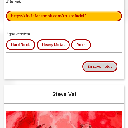
Site web
https://fr-fr.facebook.com/trustofficiel/
Style musical
Hard Rock
Heavy Metal
Rock
sur Trus
En savoir plus
Steve Vai