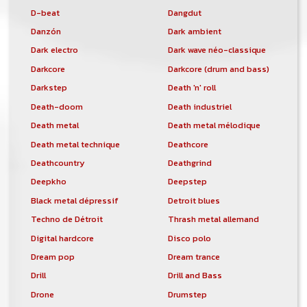
D-beat
Dangdut
Danzón
Dark ambient
Dark electro
Dark wave néo-classique
Darkcore
Darkcore (drum and bass)
Darkstep
Death 'n' roll
Death-doom
Death industriel
Death metal
Death metal mélodique
Death metal technique
Deathcore
Deathcountry
Deathgrind
Deepkho
Deepstep
Black metal dépressif
Detroit blues
Techno de Détroit
Thrash metal allemand
Digital hardcore
Disco polo
Dream pop
Dream trance
Drill
Drill and Bass
Drone
Drumstep