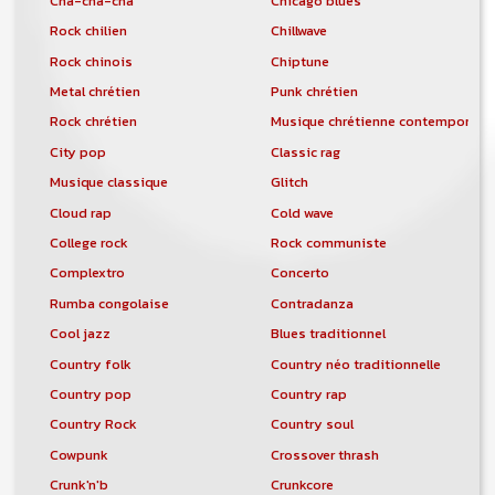
Cha-cha-cha
Chicago blues
Rock chilien
Chillwave
Rock chinois
Chiptune
Metal chrétien
Punk chrétien
Rock chrétien
Musique chrétienne contemporain
City pop
Classic rag
Musique classique
Glitch
Cloud rap
Cold wave
College rock
Rock communiste
Complextro
Concerto
Rumba congolaise
Contradanza
Cool jazz
Blues traditionnel
Country folk
Country néo traditionnelle
Country pop
Country rap
Country Rock
Country soul
Cowpunk
Crossover thrash
Crunk'n'b
Crunkcore