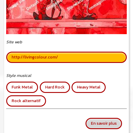
Site web
http://livingcolour.com/
Style musical
Funk Metal
Hard Rock
Heavy Metal
Rock alternatif
sur Livi
En savoir plus