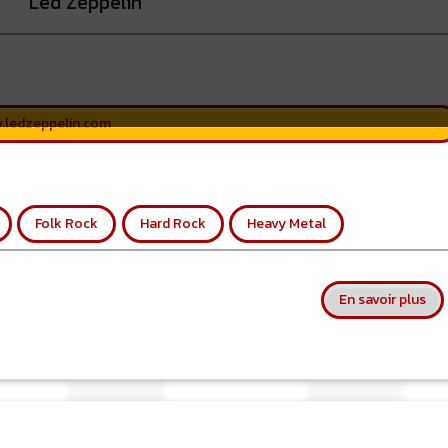
Led Zeppelin
.ledzeppelin.com
Folk Rock
Hard Rock
Heavy Metal
sur
En savoir plus