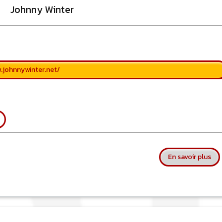
Johnny Winter
.johnnywinter.net/
sur
En savoir plus