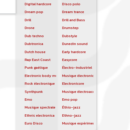
Digital hardcore
Disco polo
Dream pop
Dream trance
Drill
Drill and Bass
Drone
Drumstep
Dub techno
Dubstyle
Dubtronica
Dunedin sound
Dutch house
Early hardcore
Rap East Coast
Easycore
Punk gaélique
Électro-industriel
Electronic body music
Musique électronique
Rock électronique
Electronicore
Synthpunk
Musique électroacoustique
Emo
Emo pop
Musique spectrale
Éthio-jazz
Ethnic electronica
Ethno-jazz
Euro Disco
Musique expérimentale