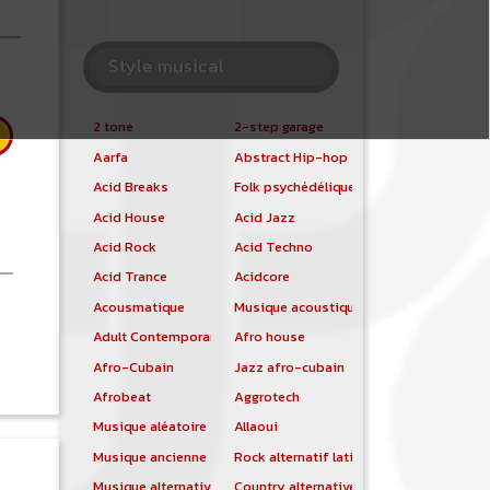
Style musical
2 tone
2-step garage
Aarfa
Abstract Hip-hop
Acid Breaks
Folk psychédélique
Acid House
Acid Jazz
Acid Rock
Acid Techno
Acid Trance
Acidcore
Acousmatique
Musique acoustique
 Led Zeppelin
Adult Contemporary
Afro house
Afro-Cubain
Jazz afro-cubain
Afrobeat
Aggrotech
Musique aléatoire
Allaoui
Musique ancienne
Rock alternatif latino
Musique alternative
Country alternative