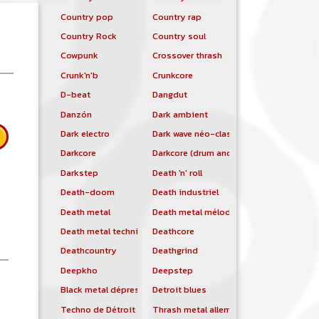
Country pop
Country rap
Country Rock
Country soul
Cowpunk
Crossover thrash
Crunk'n'b
Crunkcore
D-beat
Dangdut
Danzón
Dark ambient
Dark electro
Dark wave néo-classique
Darkcore
Darkcore (drum and bass)
Darkstep
Death 'n' roll
Death-doom
Death industriel
Death metal
Death metal mélodique
Death metal technique
Deathcore
Deathcountry
Deathgrind
Deepkho
Deepstep
Black metal dépressif
Detroit blues
 B.B. King
Techno de Détroit
Thrash metal allemand