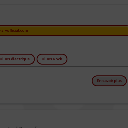
srvofficial.com
Blues électrique
Blues Rock
sur
En savoir plus