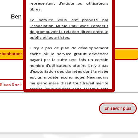
représentant d'artiste ou utilisateurs
libres.
Ben Harper
Ce service vous est proposé par
l'association Music Park avec l'objectif
de promouvoir la relation direct entre le
public et les artistes.
Il n'y a pas de plan de développement
w.benharper.com/
caché où le service gratuit deviendra
payant par la suite une fois un certain
nombre d'utilisateurs atteint. Il n'y a pas
d'exploitation des données dont la visée
est un modèle économique. Néanmoins
ma grand mère disait tout travail mérite
Blues Rock
Folk
Rock
Soul
salaire, vous pourrez donc, lorsque cela
sera proposé, soutenir financièrement le
projet en faisant un don. Ceci permettra
de financer l'hébergement, le nom de
sur
En savoir plus
domaine, les heures de maintenance et
de développement du site, et peut-être
une campagne de communication. Il va
de soit que l'ensemble de la
comptabilité sera totalement publique