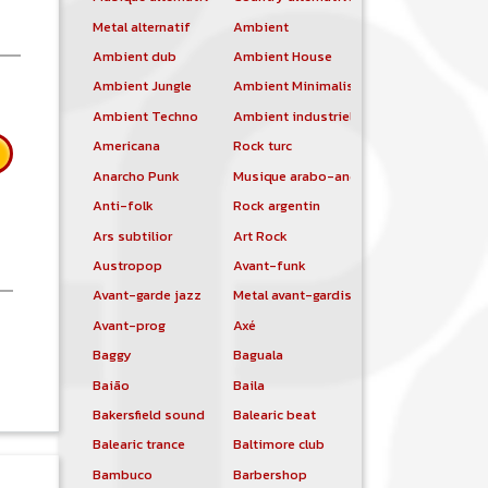
Metal alternatif
Ambient
Ambient dub
Ambient House
Ambient Jungle
Ambient Minimalist
Ambient Techno
Ambient industriel
Americana
Rock turc
Anarcho Punk
Musique arabo-andalouse
Anti-folk
Rock argentin
Ars subtilior
Art Rock
Austropop
Avant-funk
Avant-garde jazz
Metal avant-gardiste
Avant-prog
Axé
 Johnny Winter
Baggy
Baguala
Baião
Baila
Bakersfield sound
Balearic beat
Balearic trance
Baltimore club
Bambuco
Barbershop