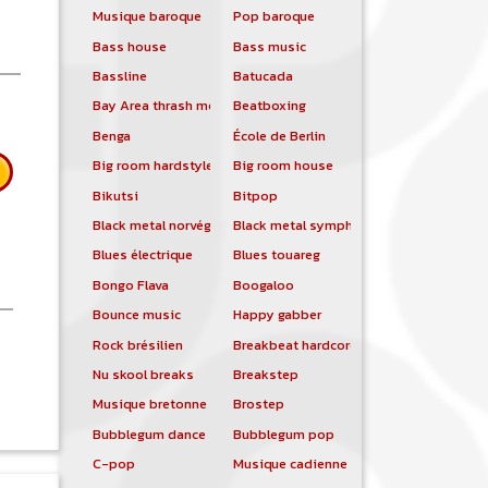
Musique baroque
Pop baroque
Bass house
Bass music
Bassline
Batucada
Bay Area thrash metal
Beatboxing
Benga
École de Berlin
Big room hardstyle
Big room house
Bikutsi
Bitpop
Black metal norvégien
Black metal symphonique
Blues électrique
Blues touareg
Bongo Flava
Boogaloo
Bounce music
Happy gabber
Rock brésilien
Breakbeat hardcore
 Dr Feelgood
Nu skool breaks
Breakstep
Musique bretonne
Brostep
Bubblegum dance
Bubblegum pop
C-pop
Musique cadienne