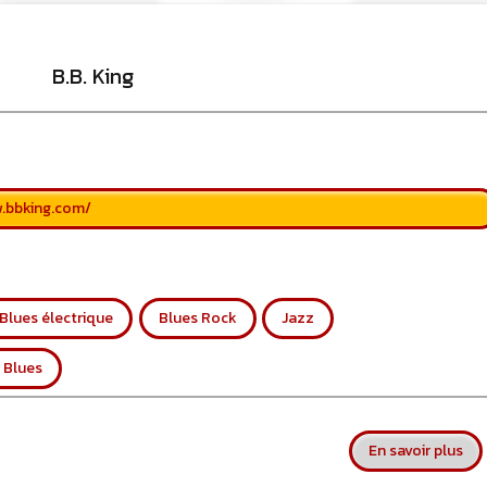
visible directement sur le site.
Un nouveau service de petites annonces
B.B. King
pour musicien vous est proposé sur le
site. Ce service permet, lorsque vous
êtes musiciens ou un groupe, un
orchestre, DJ, etc... de chercher un/des
musicen(s) ou un groupe, un orchestre,
un DJ, etc...
.bbking.com/
Blues électrique
Blues Rock
Jazz
 Blues
sur
En savoir plus