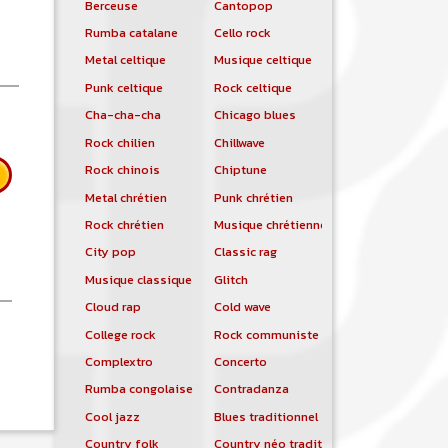
Berceuse
Cantopop
Rumba catalane
Cello rock
Metal celtique
Musique celtique
Punk celtique
Rock celtique
Cha-cha-cha
Chicago blues
Rock chilien
Chillwave
Rock chinois
Chiptune
Metal chrétien
Punk chrétien
Rock chrétien
Musique chrétienne contemporaine
City pop
Classic rag
Musique classique
Glitch
Cloud rap
Cold wave
College rock
Rock communiste
 Ben Harper
Complextro
Concerto
Rumba congolaise
Contradanza
Cool jazz
Blues traditionnel
Country folk
Country néo traditionnelle