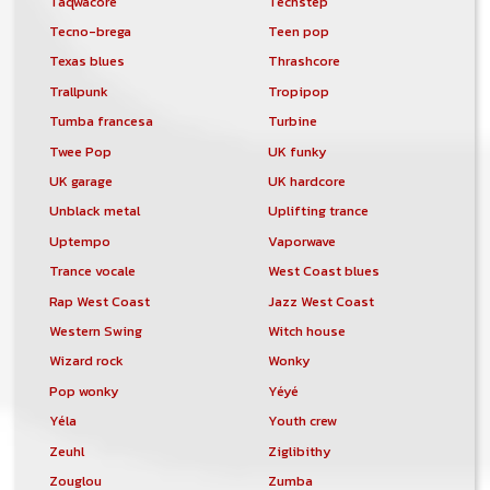
Taqwacore
Techstep
Tecno-brega
Teen pop
Texas blues
Thrashcore
Trallpunk
Tropipop
Tumba francesa
Turbine
Twee Pop
UK funky
UK garage
UK hardcore
Unblack metal
Uplifting trance
Uptempo
Vaporwave
Trance vocale
West Coast blues
Rap West Coast
Jazz West Coast
Western Swing
Witch house
Wizard rock
Wonky
Pop wonky
Yéyé
Yéla
Youth crew
Zeuhl
Ziglibithy
Zouglou
Zumba