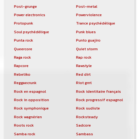
Post-grunge
Post-metal
Power electronics
Powerviolence
Protopunk
Trance psychédélique
Soul psychédélique
Punk blues
Punta rock
Punto guajiro
Queercore
Quiet storm
Raga rock
Rap rock
Rapcore
Rawstyle
Rebetiko
Red dirt
Reggaecrunk
Riot grrrl
Rock en espagnol
Rock identitaire français
Rock in opposition
Rock progressif espagnol
Rock symphonique
Rock sudiste
Rock wagnérien
Rocksteady
Roots rock
Sadcore
Samba rock
Sambass