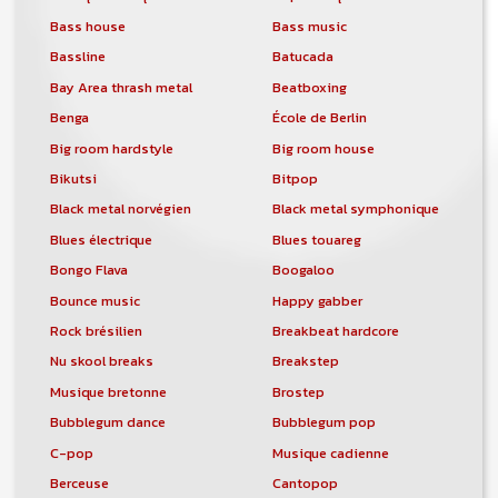
Bass house
Bass music
Bassline
Batucada
Bay Area thrash metal
Beatboxing
Benga
École de Berlin
Big room hardstyle
Big room house
Bikutsi
Bitpop
Black metal norvégien
Black metal symphonique
Blues électrique
Blues touareg
Bongo Flava
Boogaloo
Bounce music
Happy gabber
Rock brésilien
Breakbeat hardcore
Nu skool breaks
Breakstep
Musique bretonne
Brostep
Bubblegum dance
Bubblegum pop
C-pop
Musique cadienne
Berceuse
Cantopop