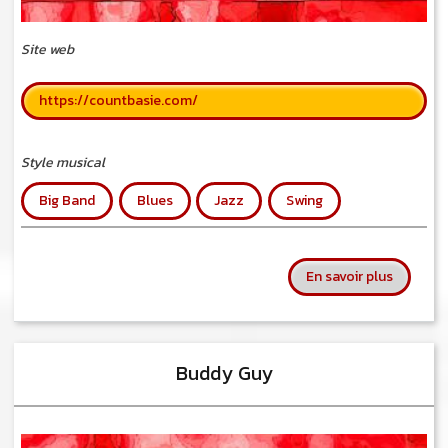
Site web
https://countbasie.com/
Style musical
Big Band
Blues
Jazz
Swing
sur Coun
En savoir plus
Buddy Guy