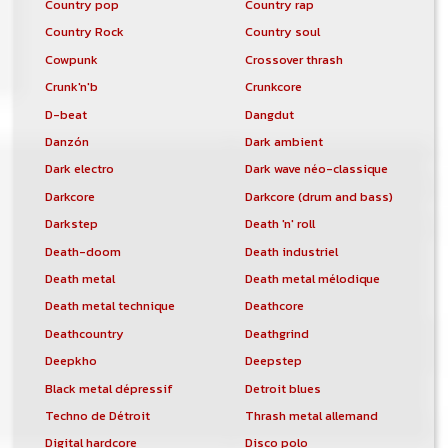
Country pop
Country rap
Country Rock
Country soul
Cowpunk
Crossover thrash
Crunk'n'b
Crunkcore
D-beat
Dangdut
Danzón
Dark ambient
Dark electro
Dark wave néo-classique
Darkcore
Darkcore (drum and bass)
Darkstep
Death 'n' roll
Death-doom
Death industriel
Death metal
Death metal mélodique
Death metal technique
Deathcore
Deathcountry
Deathgrind
Deepkho
Deepstep
Black metal dépressif
Detroit blues
Techno de Détroit
Thrash metal allemand
Digital hardcore
Disco polo