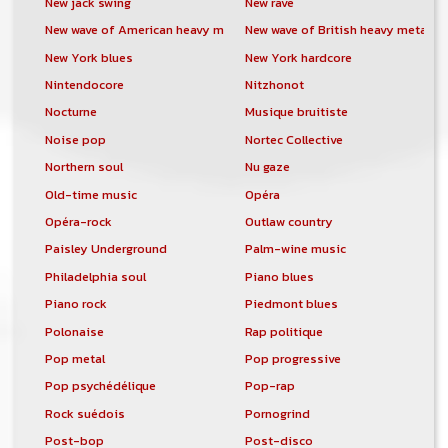
New jack swing
New rave
New wave of American heavy metal
New wave of British heavy metal
New York blues
New York hardcore
Nintendocore
Nitzhonot
Nocturne
Musique bruitiste
Noise pop
Nortec Collective
Northern soul
Nu gaze
Old-time music
Opéra
Opéra-rock
Outlaw country
Paisley Underground
Palm-wine music
Philadelphia soul
Piano blues
Piano rock
Piedmont blues
Polonaise
Rap politique
Pop metal
Pop progressive
Pop psychédélique
Pop-rap
Rock suédois
Pornogrind
Post-bop
Post-disco