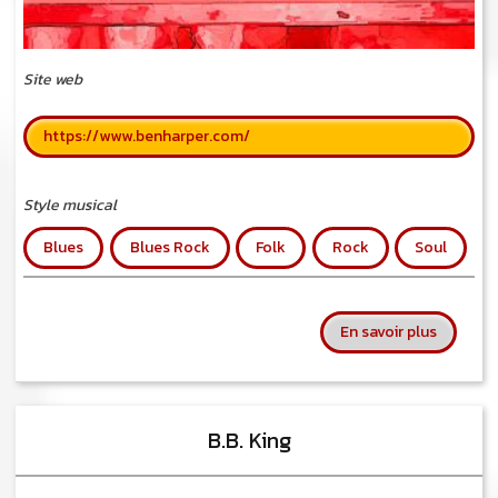
Site web
https://www.benharper.com/
Style musical
Blues
Blues Rock
Folk
Rock
Soul
sur Ben 
En savoir plus
B.B. King