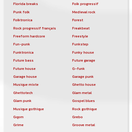
Florida breaks
Folk progressif
Punk folk
Medieval rock
Folktronica
Forest
Rock progressif français
Freakbeat
Freeform hardcore
Freestyle
Fun-punk
Funkstep
Funktronica
Funky house
Future bass
Future garage
Future house
G-funk
Garage house
Garage punk
Musique mixte
Ghetto house
Ghettotech
Glam metal
Glam punk
Gospel blues
Musique gothique
Rock gothique
Gqom
Grebo
Grime
Groove metal