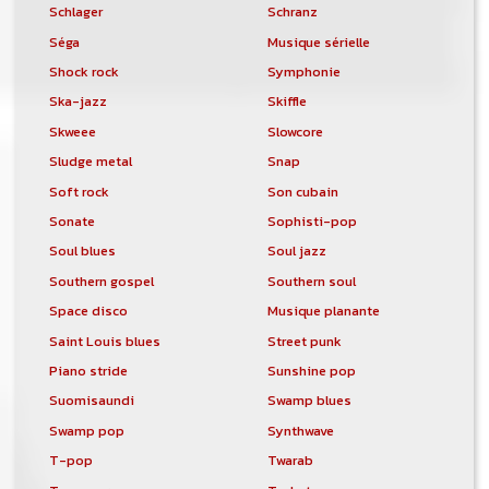
Schlager
Schranz
Séga
Musique sérielle
Shock rock
Symphonie
Ska-jazz
Skiffle
Skweee
Slowcore
Sludge metal
Snap
Soft rock
Son cubain
Sonate
Sophisti-pop
Soul blues
Soul jazz
Southern gospel
Southern soul
Space disco
Musique planante
Saint Louis blues
Street punk
Piano stride
Sunshine pop
Suomisaundi
Swamp blues
Swamp pop
Synthwave
T-pop
Twarab