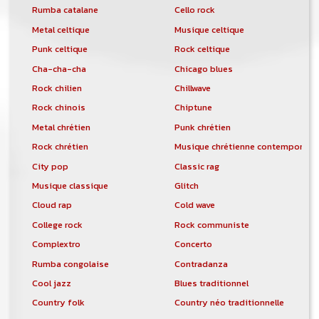
Rumba catalane
Cello rock
Metal celtique
Musique celtique
Punk celtique
Rock celtique
Cha-cha-cha
Chicago blues
Rock chilien
Chillwave
Rock chinois
Chiptune
Metal chrétien
Punk chrétien
Rock chrétien
Musique chrétienne contemporain
City pop
Classic rag
Musique classique
Glitch
Cloud rap
Cold wave
College rock
Rock communiste
Complextro
Concerto
Rumba congolaise
Contradanza
Cool jazz
Blues traditionnel
Country folk
Country néo traditionnelle