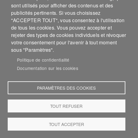
Pays-Bas
Royaume-Uni (UK)
sont utilisés pour afficher des contenus et des
Russie
Sénégal
publicités pertinents. Si vous choisissez
Sierra Leone
Suède
"ACCEPTER TOUT", vous consentez à l'utilisation
de tous les cookies. Vous pouvez accepter et
rejeter des types de cookies individuels et révoquer
votre consentement pour l'avenir à tout moment
Année de début
sous "Paramètres".
Politique de confidentialité
2014
2013
2012
2011
Documentation sur les cookies
2010
2008
2007
2006
2005
2004
2003
2002
PARAMÈTRES DES COOKIES
2001
2000
1999
1998
1997
1996
1995
1994
1993
1992
1991
1990
TOUT REFUSER
1989
1988
1987
1986
1985
1984
1983
1982
TOUT ACCEPTER
1981
1980
1979
1978
1977
1976
1975
1974