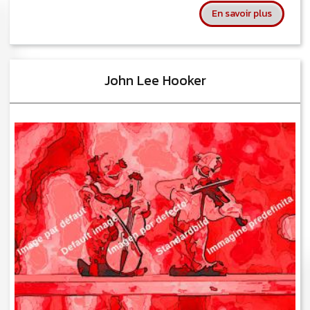
sur Mose
En savoir plus
John Lee Hooker