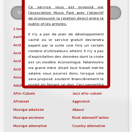
Ce service vous est proposé par
Style musical
l'association Music Park avec l'objectif
de promouvoir la relation direct entre le
public et les artistes.
2 tone
2-step garage
Il n'y a pas de plan de développement
Aarfa
Abstract Hip-hop
caché où le service gratuit deviendra
Acid Breaks
Folk psychédélique
payant par la suite une fois un certain
nombre d'utilisateurs atteint. Il n'y a pas
Acid House
Acid Jazz
d'exploitation des données dont la visée
Acid Rock
Acid Techno
est un modèle économique. Néanmoins
ma grand mère disait tout travail mérite
Acid Trance
Acidcore
salaire, vous pourrez donc, lorsque cela
Acousmatique
Musique acoustique
sera proposé, soutenir financièrement le
projet en faisant un don. Ceci permettra
Adult Contemporary
Afro house
de financer l'hébergement, le nom de
Afro-Cubain
Jazz afro-cubain
domaine, les heures de maintenance et
de développement du site, et peut-être
Afrobeat
Aggrotech
une campagne de communication. Il va
Musique aléatoire
Allaoui
de soit que l'ensemble de la
Musique ancienne
Rock alternatif latino
comptabilité sera totalement publique
visible directement sur le site.
Musique alternative
Country alternative