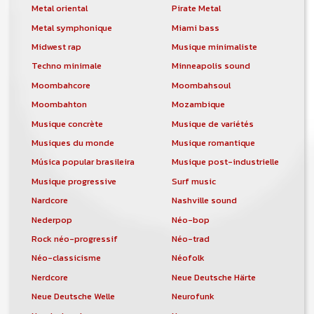
Metal oriental
Pirate Metal
Metal symphonique
Miami bass
Midwest rap
Musique minimaliste
Techno minimale
Minneapolis sound
Moombahcore
Moombahsoul
Moombahton
Mozambique
Musique concrète
Musique de variétés
Musiques du monde
Musique romantique
Música popular brasileira
Musique post-industrielle
Musique progressive
Surf music
Nardcore
Nashville sound
Nederpop
Néo-bop
Rock néo-progressif
Néo-trad
Néo-classicisme
Néofolk
Nerdcore
Neue Deutsche Härte
Neue Deutsche Welle
Neurofunk