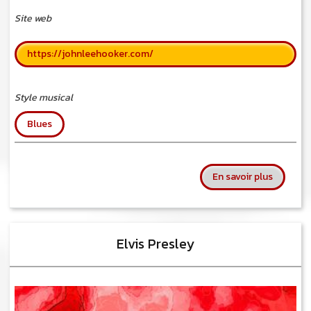
Site web
https://johnleehooker.com/
Style musical
Blues
sur John
En savoir plus
Elvis Presley