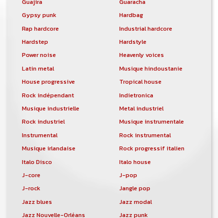
Guajira
Guaracha
Gypsy punk
Hardbag
Rap hardcore
Industrial hardcore
Hardstep
Hardstyle
Power noise
Heavenly voices
Latin metal
Musique hindoustanie
House progressive
Tropical house
Rock indépendant
Indietronica
Musique industrielle
Metal industriel
Rock industriel
Musique instrumentale
Instrumental
Rock instrumental
Musique irlandaise
Rock progressif italien
Italo Disco
Italo house
J-core
J-pop
J-rock
Jangle pop
Jazz blues
Jazz modal
Jazz Nouvelle-Orléans
Jazz punk