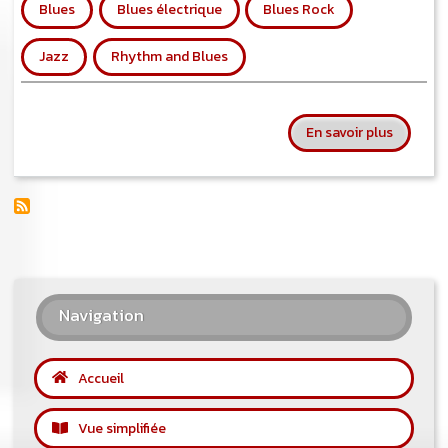
Blues
Blues électrique
Blues Rock
Jazz
Rhythm and Blues
sur B.B. 
En savoir plus
Navigation
Accueil
Vue simplifiée