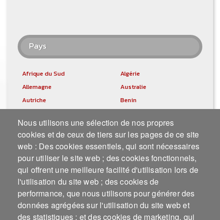
Pays
Afrique du Sud
Algérie
Allemagne
Australie
Autriche
Benin
Brésil
Canada
Nous utilisons une sélection de nos propres
Côte d'Ivoire
Congo République Démocratique
cookies et de ceux de tiers sur les pages de ce site
Espagne
États-Unis d'Amérique (USA)
web : Des cookies essentiels, qui sont nécessaires
France
Inde
pour utiliser le site web ; des cookies fonctionnels,
Irlande
Israël
qui offrent une meilleure facilité d'utilisation lors de
l'utilisation du site web ; des cookies de
Italie
Jamaïque
performance, que nous utilisons pour générer des
Mali
Mexique
données agrégées sur l'utilisation du site web et
Niger
Norvège
des statistiques ; et des cookies de marketing, qui