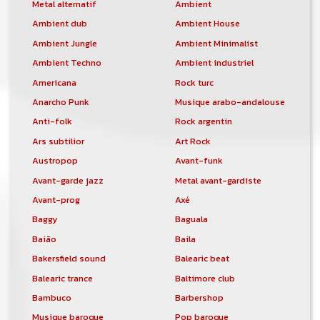
Metal alternatif
Ambient
Un nouveau service de petites annonces
pour musicien vous est proposé sur le
Ambient dub
Ambient House
site. Ce service permet, lorsque vous
Ambient Jungle
Ambient Minimalist
êtes musiciens ou un groupe, un
orchestre, DJ, etc... de chercher un/des
Ambient Techno
Ambient industriel
musicen(s) ou un groupe, un orchestre,
Americana
Rock turc
un DJ, etc...
Anarcho Punk
Musique arabo-andalouse
Anti-folk
Rock argentin
Ars subtilior
Art Rock
Austropop
Avant-funk
Avant-garde jazz
Metal avant-gardiste
Avant-prog
Axé
Baggy
Baguala
Baião
Baila
Bakersfield sound
Balearic beat
Balearic trance
Baltimore club
Bambuco
Barbershop
Musique baroque
Pop baroque