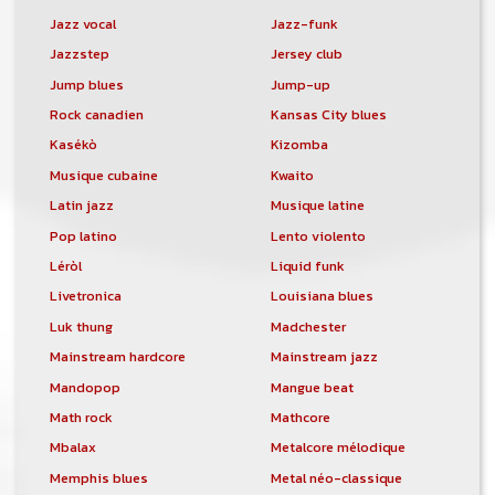
Jazz vocal
Jazz-funk
Jazzstep
Jersey club
Jump blues
Jump-up
Rock canadien
Kansas City blues
Kasékò
Kizomba
Musique cubaine
Kwaito
Latin jazz
Musique latine
Pop latino
Lento violento
Léròl
Liquid funk
Livetronica
Louisiana blues
Luk thung
Madchester
Mainstream hardcore
Mainstream jazz
Mandopop
Mangue beat
Math rock
Mathcore
Mbalax
Metalcore mélodique
Memphis blues
Metal néo-classique